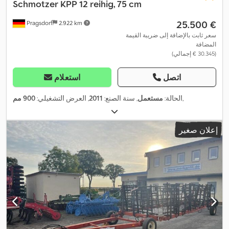
Schmotzer
KPP 12 reihig, 75 cm
‏25.500 €
Pragsdorf
2.922 km
سعر ثابت بالإضافة إلى ضريبة القيمة
المضافة
(‏30.345 € إجمالي)
اتصل
استعلام
,
الحالة:
مستعمل
, سنة الصنع:
2011
, العرض التشغيلي:
900 مم
إعلان صغير