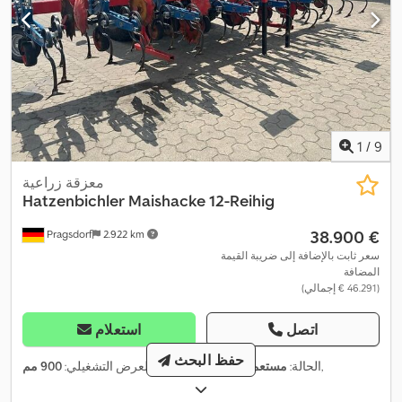
1
/
9
معزقة زراعية
Hatzenbichler
Maishacke 12-Reihig
‏38.900 €
Pragsdorf
2.922 km
سعر ثابت بالإضافة إلى ضريبة القيمة
المضافة
(‏46.291 € إجمالي)
اتصل
استعلام
حفظ البحث
,
الحالة:
مستعمل
, سنة الصنع:
2021
, العرض التشغيلي:
900 مم