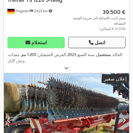
‏39.500 €
Pragsdorf
2.922 km
سعر ثابت بالإضافة إلى ضريبة القيمة
المضافة
(‏47.005 € إجمالي)
اتصل
استعلام
الحالة:
مستعمل
, سنة الصنع:
2023
, العرض التشغيلي:
1.200 مم
, معدات:
,
ونش كابل
إعلان صغير