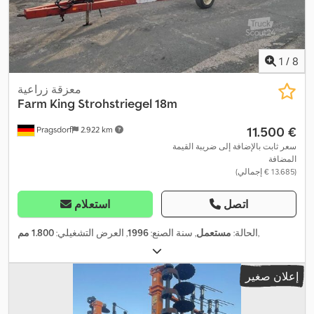
1
/
8
معزقة زراعية
Farm
King Strohstriegel 18m
‏11.500 €
Pragsdorf
2.922 km
سعر ثابت بالإضافة إلى ضريبة القيمة
المضافة
(‏13.685 € إجمالي)
اتصل
استعلام
,
الحالة:
مستعمل
, سنة الصنع:
1996
, العرض التشغيلي:
1.800 مم
إعلان صغير