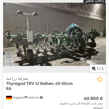
إعلان صغير
1
/
5
معزقة زراعية
Thyregod
TRV 12 Reihen, 45-50cm
RA
‏40.900 €
Pragsdorf
2.922 km
سعر ثابت بالإضافة إلى ضريبة القيمة
المضافة