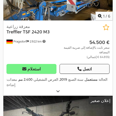
1
/
6
معزقة زراعية
Treffler
TSF 2420 M3
‏54.500 €
Pragsdorf
2.922 km
سعر ثابت بالإضافة إلى ضريبة القيمة
المضافة
(‏64.855 € إجمالي)
اتصل
استعلام
الحالة:
مستعمل
, سنة الصنع:
2019
, العرض التشغيلي:
2.400 مم
, معدات:
,
إضاءة
إعلان صغير