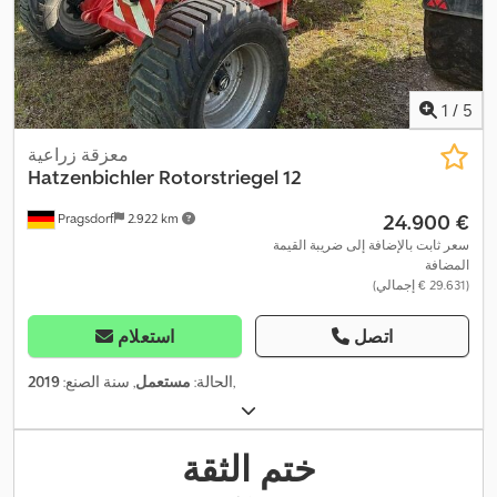
1
/
5
معزقة زراعية
Hatzenbichler
Rotorstriegel 12
‏24.900 €
Pragsdorf
2.922 km
سعر ثابت بالإضافة إلى ضريبة القيمة
المضافة
(‏29.631 € إجمالي)
اتصل
استعلام
,
الحالة:
مستعمل
, سنة الصنع:
2019
ختم الثقة