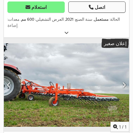
اتصل
استعلام
الحالة:
مستعمل
, سنة الصنع:
2021
, العرض التشغيلي:
600 مم
, معدات:
,
إضاءة
إعلان صغير
1
/
1