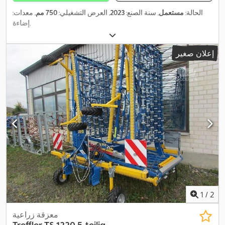
الحالة:
مستعمل
, سنة الصنع:
2023
, العرض التشغيلي:
750 مم
, معدات:
,
إضاءة
إعلان صغير
1
/
2
معزقة زراعية
Treffler
TS 1220 5-teilig