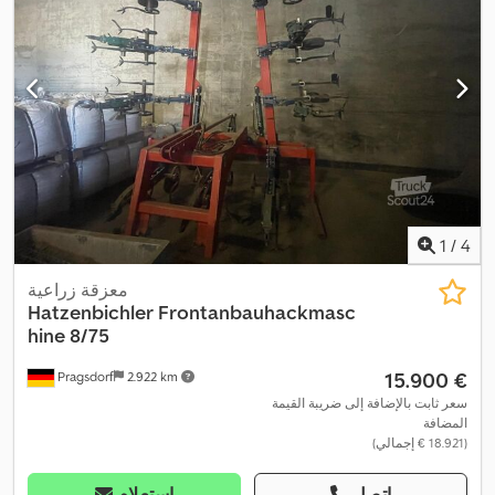
1
/
4
معزقة زراعية
Hatzenbichler
Frontanbauhackmasc
hine 8/75
‏15.900 €
Pragsdorf
2.922 km
سعر ثابت بالإضافة إلى ضريبة القيمة
المضافة
(‏18.921 € إجمالي)
اتصل
استعلام