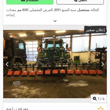
الحالة:
مستعمل
, سنة الصنع:
2011
, العرض التشغيلي:
600 مم
, معدات:
,
إضاءة
إعلان صغير
1
/
4
معزقة زراعية