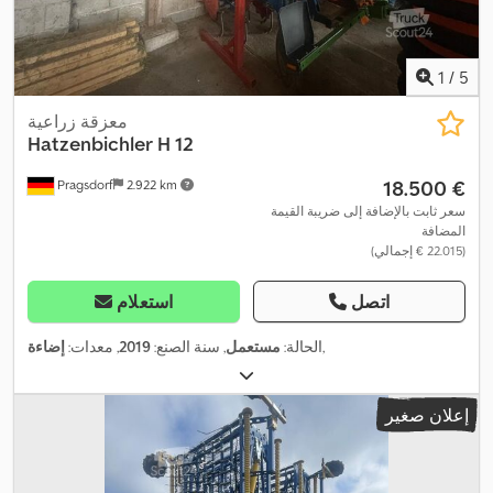
1
/
5
معزقة زراعية
Hatzenbichler
H 12
‏18.500 €
Pragsdorf
2.922 km
سعر ثابت بالإضافة إلى ضريبة القيمة
المضافة
(‏22.015 € إجمالي)
اتصل
استعلام
,
الحالة:
مستعمل
, سنة الصنع:
2019
, معدات:
إضاءة
إعلان صغير