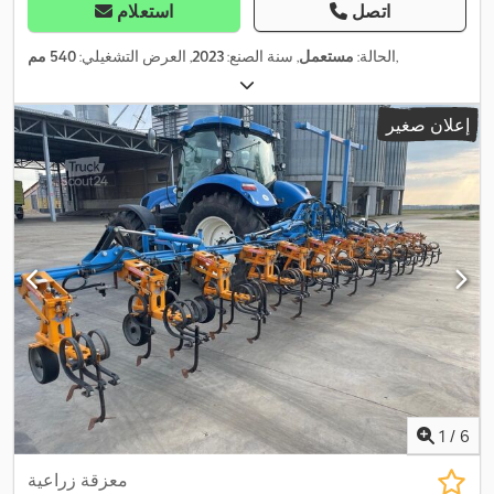
اتصل
استعلام
,
الحالة:
مستعمل
, سنة الصنع:
2023
, العرض التشغيلي:
540 مم
إعلان صغير
1
/
6
معزقة زراعية