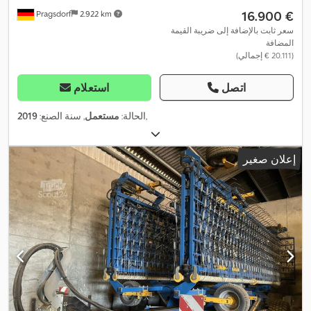
‏16.900 €
Pragsdorf
2.922 km
سعر ثابت بالإضافة إلى ضريبة القيمة
المضافة
(‏20.111 € إجمالي)
اتصل
استعلام
,
الحالة:
مستعمل
, سنة الصنع:
2019
إعلان صغير