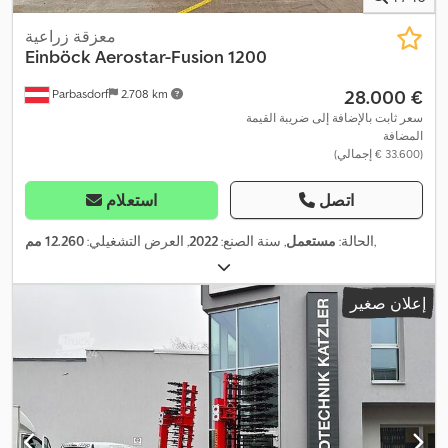
معزقة زراعية
Einböck
Aerostar-Fusion 1200
‏28.000 €
Parbasdorf
2.708 km
سعر ثابت بالإضافة إلى ضريبة القيمة
المضافة
(‏33.600 € إجمالي)
اتصل
استعلام
,
الحالة:
مستعمل
, سنة الصنع:
2022
, العرض التشغيلي:
12.260 مم
إعلان صغير