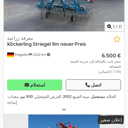
1
/
11
معزقة زراعية
Köckerling
Striegel 9m neuer Preis
‏6.500 €
Pragsdorf
2.922 km
سعر ثابت بالإضافة إلى ضريبة القيمة
المضافة
(‏7.735 € إجمالي)
اتصل
استعلام
الحالة:
مستعمل
, سنة الصنع:
2002
, العرض التشغيلي:
900 مم
, معدات:
,
إضاءة
إعلان صغير