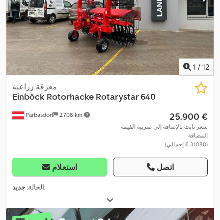
1
/
12
معزقة زراعية
Einböck
Rotorhacke Rotarystar 640
‏25.900 €
Parbasdorf
2.708 km
سعر ثابت بالإضافة إلى ضريبة القيمة
المضافة
(‏31.080 € إجمالي)
اتصل
استعلام
,
الحالة:
جديد