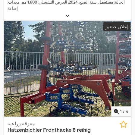
الحالة:
مستعمل
, سنة الصنع:
2024
, العرض التشغيلي:
1.600 مم
, معدات:
,
إضاءة
إعلان صغير
1
/
4
معزقة زراعية
Hatzenbichler
Fronthacke 8 reihig