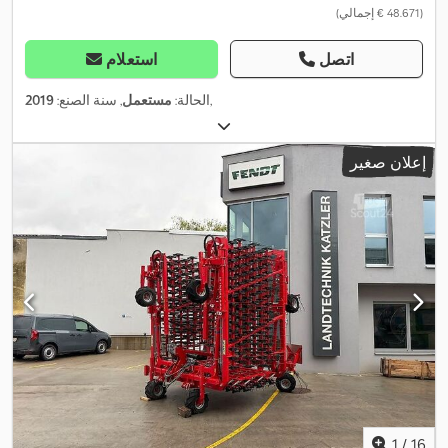
(‏48.671 € إجمالي)
اتصل
استعلام
,
الحالة:
مستعمل
, سنة الصنع:
2019
إعلان صغير
1
/
16