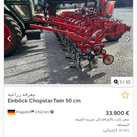
1
/
10
معزقة زراعية
Einböck
Chopstar Twin 50 cm
‏33.900 €
Pragsdorf
2.922 km
سعر ثابت بالإضافة إلى ضريبة القيمة
المضافة
(‏40.341 € إجمالي)