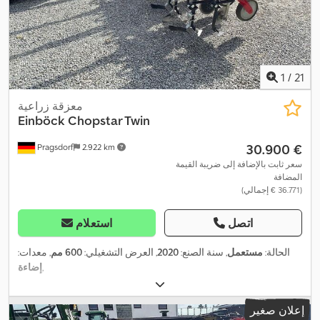
1
/
21
معزقة زراعية
Einböck
Chopstar Twin
‏30.900 €
Pragsdorf
2.922 km
سعر ثابت بالإضافة إلى ضريبة القيمة
المضافة
(‏36.771 € إجمالي)
اتصل
استعلام
الحالة:
مستعمل
, سنة الصنع:
2020
, العرض التشغيلي:
600 مم
, معدات:
,
إضاءة
إعلان صغير