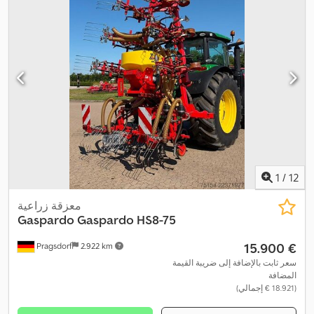
1
/
12
معزقة زراعية
Gaspardo
Gaspardo HS8-75
‏15.900 €
Pragsdorf
2.922 km
سعر ثابت بالإضافة إلى ضريبة القيمة
المضافة
(‏18.921 € إجمالي)