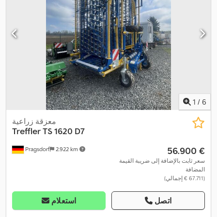
1
/
6
معزقة زراعية
Treffler
TS 1620 D7
‏56.900 €
Pragsdorf
2.922 km
سعر ثابت بالإضافة إلى ضريبة القيمة
المضافة
(‏67.711 € إجمالي)
اتصل
استعلام