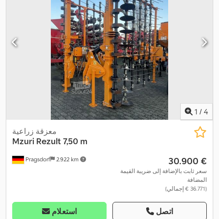
1
/
4
معزقة زراعية
Mzuri
Rezult 7,50 m
‏30.900 €
Pragsdorf
2.922 km
سعر ثابت بالإضافة إلى ضريبة القيمة
المضافة
(‏36.771 € إجمالي)
اتصل
استعلام