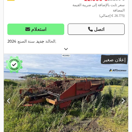
سعر ثابت بالإضافة إلى ضريبة القيمة
المضافة
(‏26.775 € إجمالي)
اتصل
استعلام
,
الحالة:
جديد
, سنة الصنع:
2024
إعلان صغير