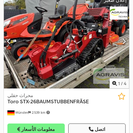
1
/
4
محراث حقلي
Toro
STX-26BAUMSTUBBENFRÄSE
Münster
2.539 km
اتصل
معلومات الأسعار