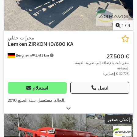
1
/
9
محراث حقلي
Lemken
ZIRKON 10/600 KA
‏27.500 €
Bergheim
2.413 km
سعر ثابت بالإضافة إلى ضريبة القيمة
المضافة
(‏32.725 € إجمالي)
اتصل
استعلام
,
الحالة:
مستعمل
, سنة الصنع:
2010
إعلان صغير