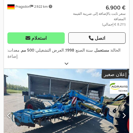
‏6.900 €
Pragsdorf
2.922 km
سعر ثابت بالإضافة إلى ضريبة القيمة
المضافة
(‏8.211 € إجمالي)
اتصل
استعلام
الحالة:
مستعمل
, سنة الصنع:
1998
, العرض التشغيلي:
500 مم
, معدات:
,
إضاءة
إعلان صغير