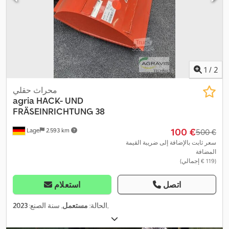
1
/
2
محراث حقلي
agria
HACK- UND
FRÄSEINRICHTUNG 38
‏100 €
Lage
2.593 km
‏500 €
سعر ثابت بالإضافة إلى ضريبة القيمة
المضافة
(‏119 € إجمالي)
اتصل
استعلام
,
الحالة:
مستعمل
, سنة الصنع:
2023