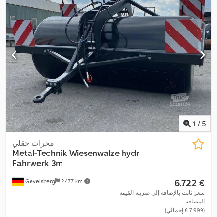
1
/
5
محراث حقلي
Metal-Technik Wiesenwalze hydr
Fahrwerk 3m
‏6.722 €
Gevelsberg
2.477 km
سعر ثابت بالإضافة إلى ضريبة القيمة
المضافة
(‏7.999 € إجمالي)