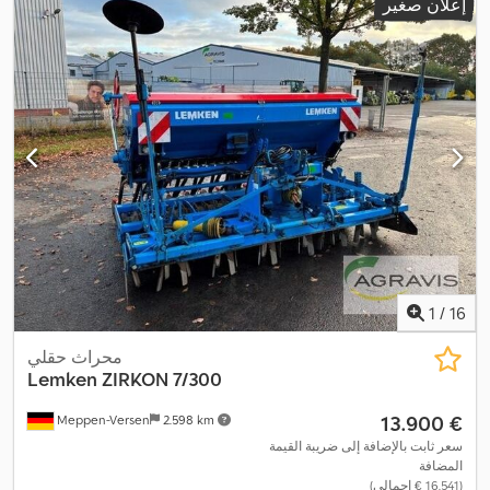
إعلان صغير
1
/
16
محراث حقلي
Lemken
ZIRKON 7/300
‏13.900 €
Meppen-Versen
2.598 km
سعر ثابت بالإضافة إلى ضريبة القيمة
المضافة
(‏16.541 € إجمالي)