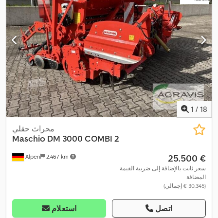
1
/
18
محراث حقلي
Maschio
DM 3000 COMBI 2
‏25.500 €
Alpen
2.467 km
سعر ثابت بالإضافة إلى ضريبة القيمة
المضافة
(‏30.345 € إجمالي)
اتصل
استعلام