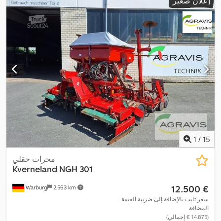
إعلان صغير
1
/
15
محراث حقلي
Kverneland
NGH 301
‏12.500 €
Warburg
2.563 km
سعر ثابت بالإضافة إلى ضريبة القيمة
المضافة
(‏14.875 € إجمالي)