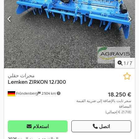
1
/
7
محراث حقلي
Lemken
ZIRKON 12/300
‏18.250 €
Fröndenberg
2.504 km
سعر ثابت بالإضافة إلى ضريبة القيمة
المضافة
(‏21.718 € إجمالي)
اتصل
استعلام
,
الحالة:
جديد
, سنة الصنع:
2026