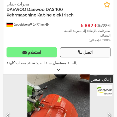
محراث حقلي
DAEWOO
Daewoo DAS 100
Kehrmaschine Kabine elektrisch
‏5.882 €
Gevelsberg
2.477 km
‏6.722 €
سعر ثابت بالإضافة إلى ضريبة القيمة
المضافة
(‏7.000 € إجمالي)
اتصل
استعلام
,
الحالة:
مستعمل
, سنة الصنع:
2024
, معدات:
كابينة
إعلان صغير