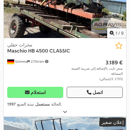
1
/
9
محراث حقلي
Maschio
HB 4500 CLASSIC
‏3.189 €
Grimma
2.704 km
سعر ثابت بالإضافة إلى ضريبة القيمة
المضافة
(‏3.795 € إجمالي)
اتصل
استعلام
,
الحالة:
مستعمل
, سنة الصنع:
1997
إعلان صغير