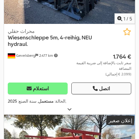
1
/
5
محراث حقلي
Wiesenschleppe 5m, 4-reihig, NEU
hydraul.
‏1.764 €
Gevelsberg
2.477 km
سعر ثابت بالإضافة إلى ضريبة القيمة
المضافة
(‏2.099 € إجمالي)
اتصل
استعلام
,
الحالة:
مستعمل
, سنة الصنع:
2025
إعلان صغير