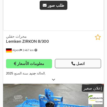
طلب صور
محراث حقلي
Lemken
ZIRKON 8/300
Alpen
2.467 km
اتصل
معلومات الأسعار
,
الحالة:
جديد
, سنة الصنع:
2025
إعلان صغير