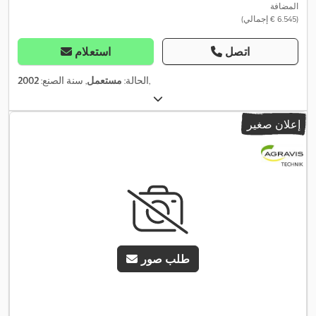
المضافة
(‏6.545 € إجمالي)
اتصل
استعلام
,
الحالة:
مستعمل
, سنة الصنع:
2002
إعلان صغير
طلب صور