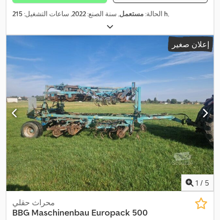
,
215 h
الحالة:
مستعمل
, سنة الصنع:
2022
, ساعات التشغيل:
إعلان صغير
1
/
5
محراث حقلي
BBG Maschinenbau
Europack 500