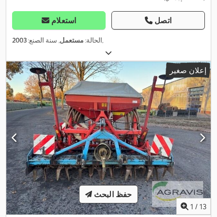
اتصل
استعلام
,
الحالة:
مستعمل
, سنة الصنع:
2003
إعلان صغير
حفظ البحث
1
/
13