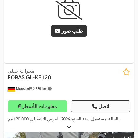
طلب صور
محراث حقلي
FORAS
GL-KE 120
Münster
2.539 km
اتصل
معلومات الأسعار
,
الحالة:
مستعمل
, سنة الصنع:
2024
, العرض التشغيلي:
120.000 مم
إعلان صغير