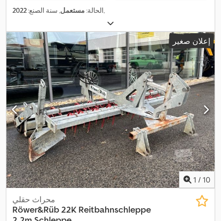
,
الحالة:
مستعمل
, سنة الصنع:
2022
إعلان صغير
1
/
10
محراث حقلي
Röwer&Rüb 22K Reitbahnschleppe
2,2m Schleppe