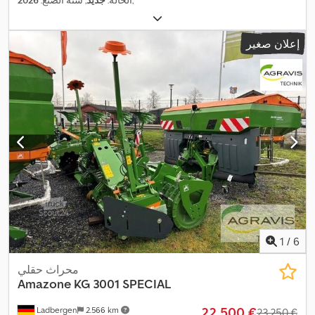
إعلان صغير
1
/
6
محراث حقلي
Amazone
KG 3001 SPECIAL
‏22.500 €
Ladbergen
2.566 km
‏23.250 €