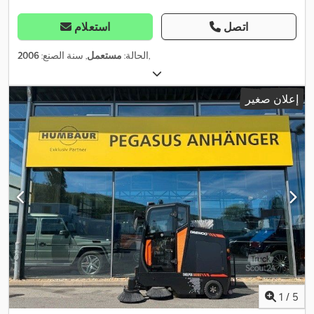
اتصل
استعلام
,
الحالة:
مستعمل
, سنة الصنع:
2006
إعلان صغير
1
/
5