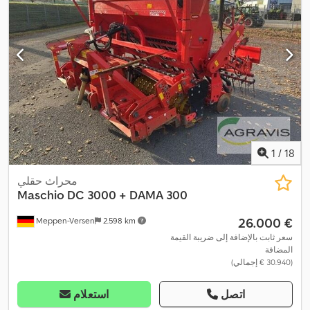
1
/
18
محراث حقلي
Maschio
DC 3000 + DAMA 300
‏26.000 €
Meppen-Versen
2.598 km
سعر ثابت بالإضافة إلى ضريبة القيمة
المضافة
(‏30.940 € إجمالي)
اتصل
استعلام