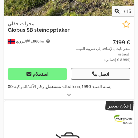
1
/
15
محراث حقلي
Globus
SB steinopptaker
‏7.199 €
3.860 km
النرويج
سعر ثابت بالإضافة إلى ضريبة القيمة
المضافة
(‏8.999 € إجمالي)
اتصل
استعلام
,
, سنة الصنع:
1990
00xxxx
الحالة:
مستعمل
, رقم الآلة/المركبة:
إعلان صغير