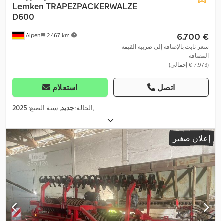
Lemken
TRAPEZPACKERWALZE
D600
‏6.700 €
Alpen
2.467 km
سعر ثابت بالإضافة إلى ضريبة القيمة
المضافة
(‏7.973 € إجمالي)
اتصل
استعلام
,
الحالة:
جديد
, سنة الصنع:
2025
إعلان صغير