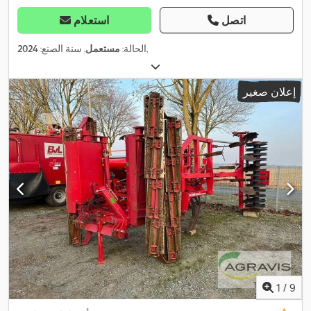
اتصل
استعلام
,
الحالة:
مستعمل
, سنة الصنع:
2024
إعلان صغير
1
/
9