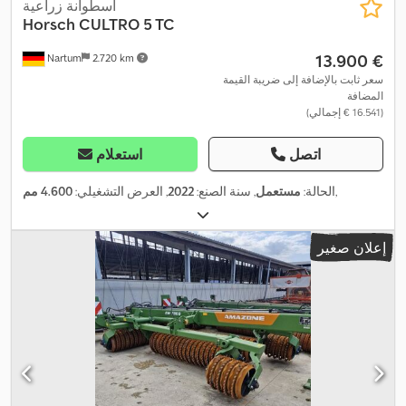
أسطوانة زراعية
Horsch
CULTRO 5 TC
‏13.900 €
Nartum
2.720 km
سعر ثابت بالإضافة إلى ضريبة القيمة
المضافة
(‏16.541 € إجمالي)
اتصل
استعلام
,
الحالة:
مستعمل
, سنة الصنع:
2022
, العرض التشغيلي:
4.600 مم
إعلان صغير