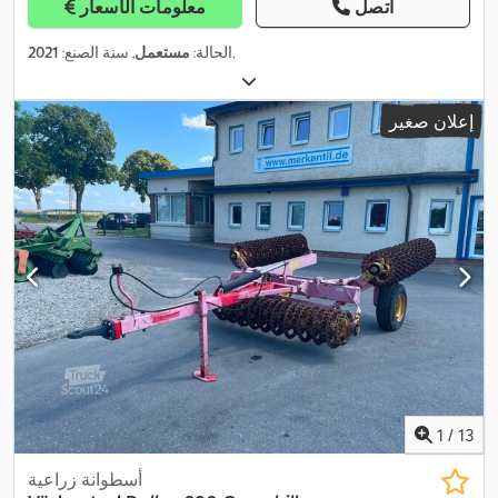
اتصل
معلومات الأسعار
,
الحالة:
مستعمل
, سنة الصنع:
2021
إعلان صغير
1
/
13
أسطوانة زراعية