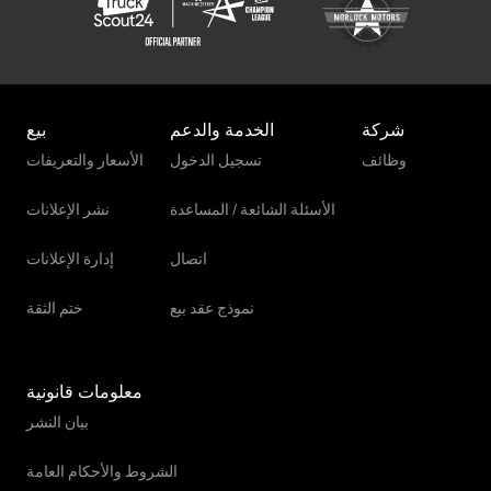
شاحنة قلابة مع رافعة
شاحنة نقل الحليب
عربة الآيس كريم
شركة
الخدمة والدعم
بيع
مركبة الشحن
وظائف
تسجيل الدخول
الأسعار والتعريفات
مركبة نقل أموال مدرعة
الأسئلة الشائعة / المساعدة
نشر الإعلانات
ناقل الزجاج
اتصال
إدارة الإعلانات
نموذج عقد بيع
ختم الثقة
معلومات قانونية
بيان النشر
الشروط والأحكام العامة