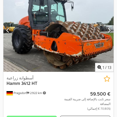
1
/
13
أسطوانة زراعية
Hamm
3412 HT
‏59.500 €
Pragsdorf
2.922 km
سعر ثابت بالإضافة إلى ضريبة القيمة
المضافة
(‏70.805 € إجمالي)