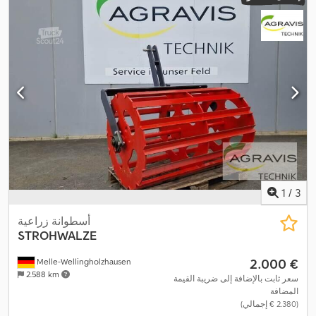
1
/
3
أسطوانة زراعية
STROHWALZE
‏2.000 €
Melle-Wellingholzhausen
2.588 km
سعر ثابت بالإضافة إلى ضريبة القيمة
المضافة
(‏2.380 € إجمالي)