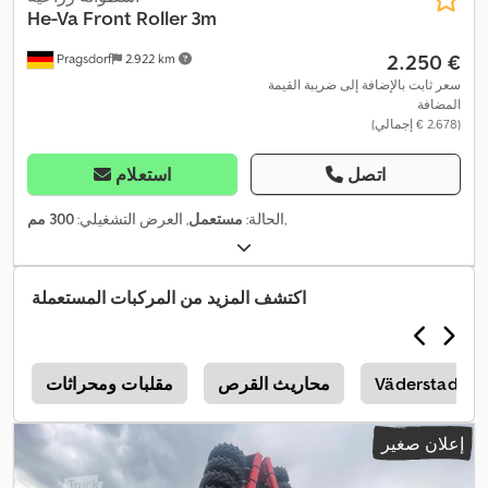
He-Va
Front Roller 3m
‏2.250 €
Pragsdorf
2.922 km
سعر ثابت بالإضافة إلى ضريبة القيمة
المضافة
(‏2.678 € إجمالي)
اتصل
استعلام
,
الحالة:
مستعمل
, العرض التشغيلي:
300 مم
اكتشف المزيد من المركبات المستعملة
Väderstad Rol
محاريث القرص
مقلبات ومحراثات
إعلان صغير