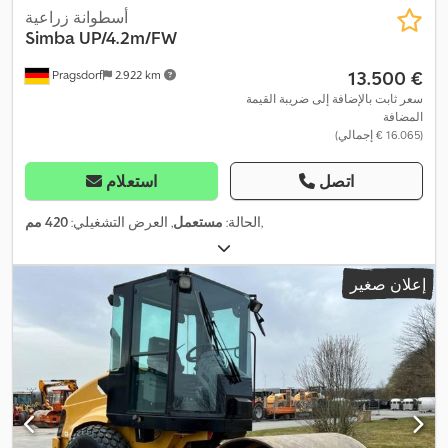
أسطوانة زراعية
Simba
UP/4.2m/FW
‏13.500 €
Pragsdorf
2.922 km
سعر ثابت بالإضافة إلى ضريبة القيمة
المضافة
(‏16.065 € إجمالي)
اتصل
استعلام
,
الحالة:
مستعمل
, العرض التشغيلي:
420 مم
إعلان صغير