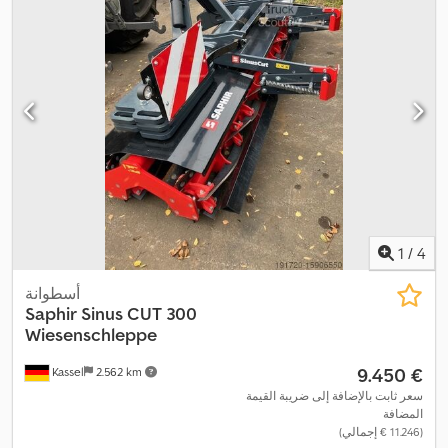
1
/
4
أسطوانة
Saphir
Sinus CUT 300
Wiesenschleppe
‏9.450 €
Kassel
2.562 km
سعر ثابت بالإضافة إلى ضريبة القيمة
المضافة
(‏11.246 € إجمالي)