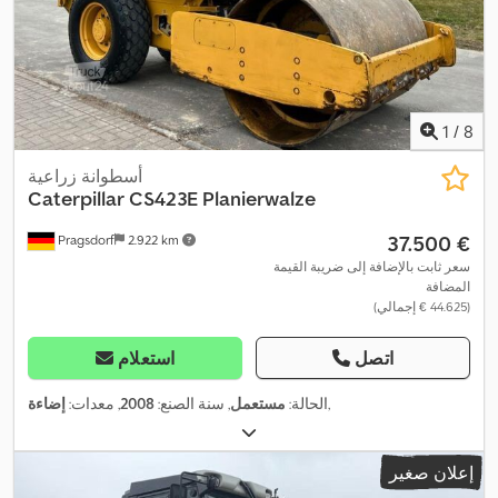
1
/
8
أسطوانة زراعية
Caterpillar
CS423E Planierwalze
‏37.500 €
Pragsdorf
2.922 km
سعر ثابت بالإضافة إلى ضريبة القيمة
المضافة
(‏44.625 € إجمالي)
اتصل
استعلام
,
الحالة:
مستعمل
, سنة الصنع:
2008
, معدات:
إضاءة
إعلان صغير