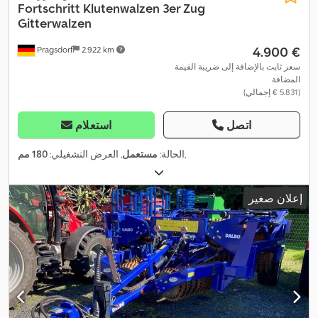
Fortschritt
Klutenwalzen 3er Zug
Gitterwalzen
‏4.900 €
Pragsdorf
2.922 km
سعر ثابت بالإضافة إلى ضريبة القيمة
المضافة
(‏5.831 € إجمالي)
اتصل
استعلام
,
الحالة:
مستعمل
, العرض التشغيلي:
180 مم
إعلان صغير