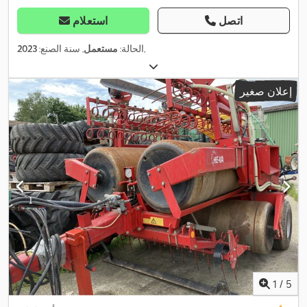
اتصل
استعلام
,
الحالة:
مستعمل
, سنة الصنع:
2023
إعلان صغير
1
/
5