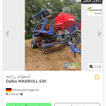
إعلان صغير
1
/
5
أسطوانة زراعية
Dalbo
MAXIROLL 630
Heinbockel-Hagenah
2.754 km