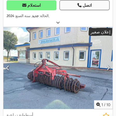
اتصل
استعلام
,
الحالة:
جديد
, سنة الصنع:
2024
إعلان صغير
1
/
10
أسطوانة زراعية