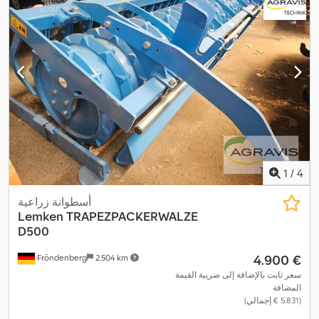
1
/
4
أسطوانة زراعية
Lemken
TRAPEZPACKERWALZE
D500
‏4.900 €
Fröndenberg
2.504 km
سعر ثابت بالإضافة إلى ضريبة القيمة
المضافة
(‏5.831 € إجمالي)