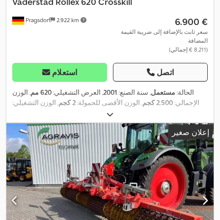
Väderstad
Rollex 620 Crosskill
‏6.900 €
Pragsdorf
2.922 km
سعر ثابت بالإضافة إلى ضريبة القيمة
المضافة
(‏8.211 € إجمالي)
اتصل
استعلام
الحالة:
مستعمل
, سنة الصنع:
2001
, العرض التشغيلي:
620 مم
, الوزن
الإجمالي:
2.500 كجم
, الوزن الأقصى للحمولة:
2 كجم
, الوزن التشغيلي:
,
2.500 كجم
إعلان صغير