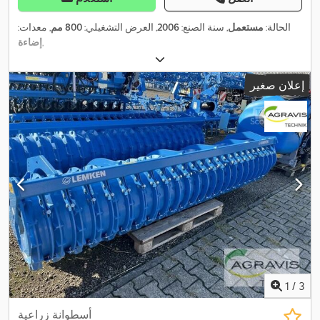
الحالة:
مستعمل
, سنة الصنع:
2006
, العرض التشغيلي:
800 مم
, معدات:
,
إضاءة
إعلان صغير
1
/
3
أسطوانة زراعية