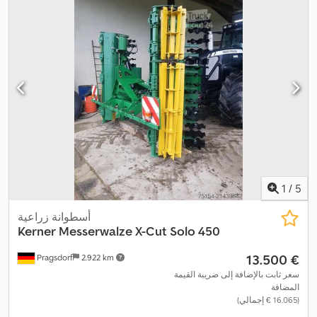
1
/
5
أسطوانة زراعية
Kerner
Messerwalze X-Cut Solo 450
‏13.500 €
Pragsdorf
2.922 km
سعر ثابت بالإضافة إلى ضريبة القيمة
المضافة
(‏16.065 € إجمالي)