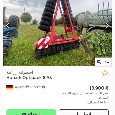
1
/
4
أسطوانة زراعية
Horsch
Optipack 8 AS
‏13.900 €
Pragsdorf
2.922 km
سعر ثابت بالإضافة إلى ضريبة القيمة
المضافة
(‏16.541 € إجمالي)
اتصل
استعلام