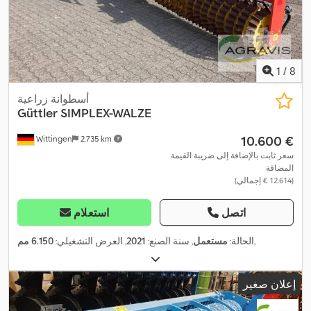
1
/
8
أسطوانة زراعية
Güttler
SIMPLEX-WALZE
‏10.600 €
Wittingen
2.735 km
سعر ثابت بالإضافة إلى ضريبة القيمة
المضافة
(‏12.614 € إجمالي)
اتصل
استعلام
,
الحالة:
مستعمل
, سنة الصنع:
2021
, العرض التشغيلي:
6.150 مم
إعلان صغير