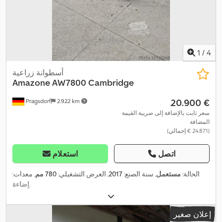
1
/
4
أسطوانة زراعية
Amazone
AW7800 Cambridge
‏20.900 €
Pragsdorf
2.922 km
سعر ثابت بالإضافة إلى ضريبة القيمة
المضافة
(‏24.871 € إجمالي)
اتصل
استعلام
الحالة:
مستعمل
, سنة الصنع:
2017
, العرض التشغيلي:
780 مم
, معدات:
,
إضاءة
إعلان صغير