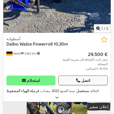
1
/
5
أسطوانة
Dalbo
Walze Powerroll 10,30m
‏29.500 €
Kassel
2.562 km
سعر ثابت بالإضافة إلى ضريبة القيمة
المضافة
(‏35.105 € إجمالي)
اتصل
استعلام
,
الحالة:
مستعمل
, سنة الصنع:
2022
, معدات:
فرملة الهواء المضغوط
إعلان صغير