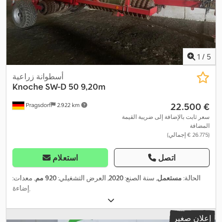
1
/
5
أسطوانة زراعية
Knoche
SW-D 50 9,20m
‏22.500 €
Pragsdorf
2.922 km
سعر ثابت بالإضافة إلى ضريبة القيمة
المضافة
(‏26.775 € إجمالي)
اتصل
استعلام
الحالة:
مستعمل
, سنة الصنع:
2020
, العرض التشغيلي:
920 مم
, معدات:
,
إضاءة
إعلان صغير