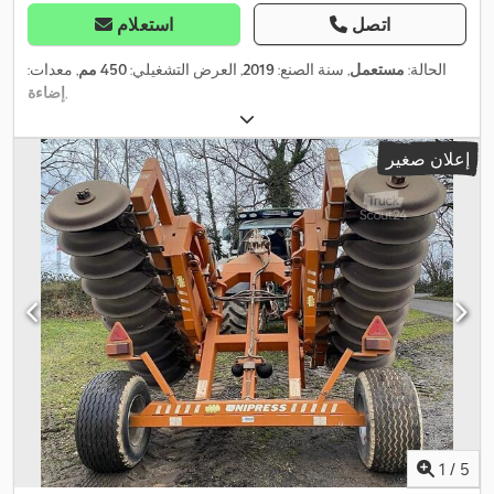
اتصل
استعلام
الحالة:
مستعمل
, سنة الصنع:
2019
, العرض التشغيلي:
450 مم
, معدات:
,
إضاءة
إعلان صغير
1
/
5