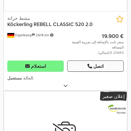
مشط حراثة
Köckerling
REBELL CLASSIC 520 2.0
‏19.900 €
Espelkamp
2.618 km
سعر ثابت بالإضافة إلى ضريبة القيمة
المضافة
(‏23.681 € إجمالي)
اتصل
استعلام
,
الحالة:
مستعمل
إعلان صغير