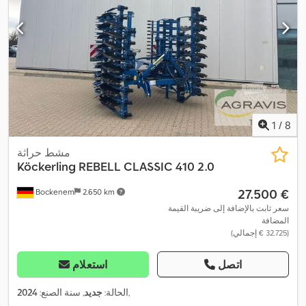
1
/
8
مشط حراثة
Köckerling
REBELL CLASSIC 410 2.0
‏27.500 €
Bockenem
2.650 km
سعر ثابت بالإضافة إلى ضريبة القيمة
المضافة
(‏32.725 € إجمالي)
اتصل
استعلام
,
الحالة:
جديد
, سنة الصنع:
2024