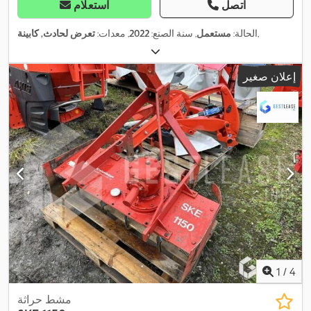
اتصل
استعلام
,
الحالة:
مستعمل
, سنة الصنع:
2022
, معدات:
تعرض لحادث, كابينة
إعلان صغير
1
/
4
مشط حراثة