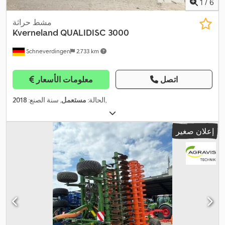
1
/
6
مشط حراثة
Kverneland
QUALIDISC 3000
Schneverdingen
2.733 km
اتصل
معلومات الأسعار
,
الحالة:
مستعمل
, سنة الصنع:
2018
إعلان صغير