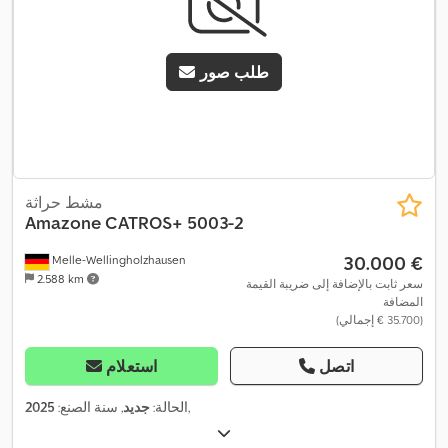
طلب صور
مشط حراثة
Amazone
CATROS+ 5003-2
‏30.000 €
Melle-Wellingholzhausen
2.588 km
سعر ثابت بالإضافة إلى ضريبة القيمة
المضافة
(‏35.700 € إجمالي)
اتصل
استعلام
,
الحالة:
جديد
, سنة الصنع:
2025