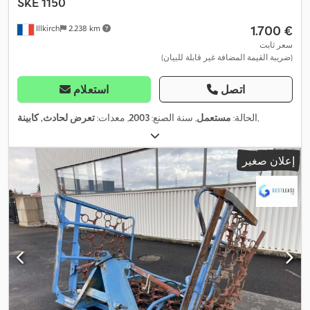
SKE 1150
‏1.700 €
Illkirch
2.238 km
سعر ثابت
(ضريبة القيمة المضافة غير قابلة للبيان)
اتصل
استعلام
,
الحالة:
مستعمل
, سنة الصنع:
2003
, معدات:
تعرض لحادث, كابينة
إعلان صغير