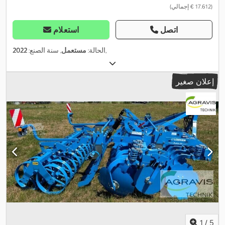
(‏17.612 € إجمالي)
اتصل
استعلام
,
الحالة:
مستعمل
, سنة الصنع:
2022
إعلان صغير
1
/
5