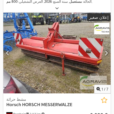
,
الحالة:
مستعمل
, سنة الصنع:
2026
, العرض التشغيلي:
800 مم
إعلان صغير
1
/
7
مشط حراثة
Horsch
HORSCH MESSERWALZE
Bergheim
2.413 km