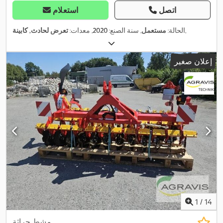
اتصل
استعلام
,
الحالة:
مستعمل
, سنة الصنع:
2020
, معدات:
تعرض لحادث, كابينة
إعلان صغير
1
/
14
مشط حراثة