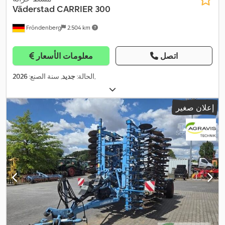
Väderstad
CARRIER 300
Fröndenberg
2.504 km
اتصل
معلومات الأسعار
,
الحالة:
جديد
, سنة الصنع:
2026
إعلان صغير