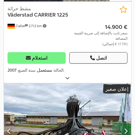
مشط حراثة
Väderstad
CARRIER 1225
‏14.900 €
Calbe
2.712 km
سعر ثابت بالإضافة إلى ضريبة القيمة
المضافة
(‏17.731 € إجمالي)
اتصل
استعلام
,
الحالة:
مستعمل
, سنة الصنع:
2007
إعلان صغير