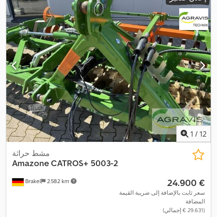
1
/
12
مشط حراثة
Amazone
CATROS+ 5003-2
‏24.900 €
Brakel
2.582 km
سعر ثابت بالإضافة إلى ضريبة القيمة
المضافة
(‏29.631 € إجمالي)