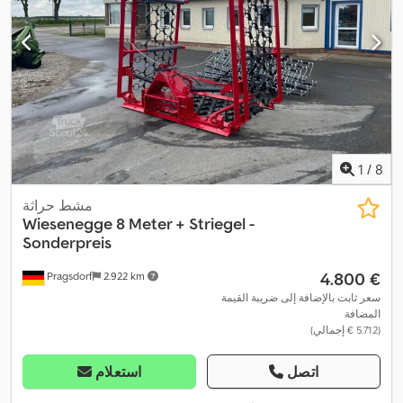
1
/
8
مشط حراثة
Wiesenegge 8 Meter + Striegel -
Sonderpreis
‏4.800 €
Pragsdorf
2.922 km
سعر ثابت بالإضافة إلى ضريبة القيمة
المضافة
(‏5.712 € إجمالي)
اتصل
استعلام