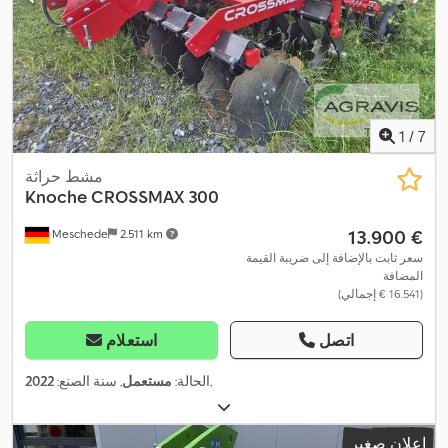
1
/
7
مشط حراثة
Knoche
CROSSMAX 300
‏13.900 €
Meschede
2.511 km
سعر ثابت بالإضافة إلى ضريبة القيمة
المضافة
(‏16.541 € إجمالي)
اتصل
استعلام
,
الحالة:
مستعمل
, سنة الصنع:
2022
إعلان صغير