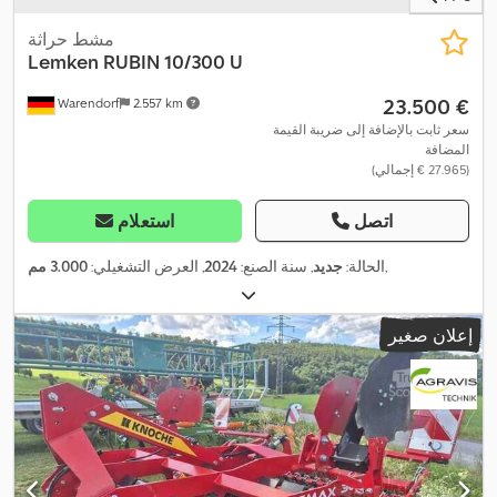
مشط حراثة
Lemken
RUBIN 10/300 U
‏23.500 €
Warendorf
2.557 km
سعر ثابت بالإضافة إلى ضريبة القيمة
المضافة
(‏27.965 € إجمالي)
اتصل
استعلام
,
الحالة:
جديد
, سنة الصنع:
2024
, العرض التشغيلي:
3.000 مم
إعلان صغير