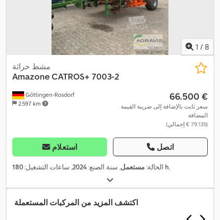
1
/
8
مشط حراثة
Amazone
CATROS+ 7003-2
‏66.500 €
Göttingen-Rosdorf
2.597 km
سعر ثابت بالإضافة إلى ضريبة القيمة
المضافة
(‏79.135 € إجمالي)
اتصل
استعلام
,
180 h
الحالة:
مستعمل
, سنة الصنع:
2024
, ساعات التشغيل:
اكتشف المزيد من المركبات المستعملة