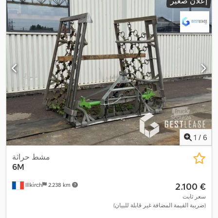
إعلان صغير
1
/
6
مشط حراثة
6M
‏2.100 €
Illkirch
2.238 km
سعر ثابت
(ضريبة القيمة المضافة غير قابلة للبيان)