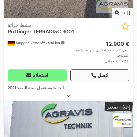
1
/
11
مشط حراثة
Pöttinger
TERRADISC 3001
‏12.900 €
Meppen-Versen
2.598 km
سعر ثابت بالإضافة إلى ضريبة القيمة
المضافة
(‏15.351 € إجمالي)
اتصل
استعلام
,
الحالة:
مستعمل
, سنة الصنع:
2021
إعلان صغير