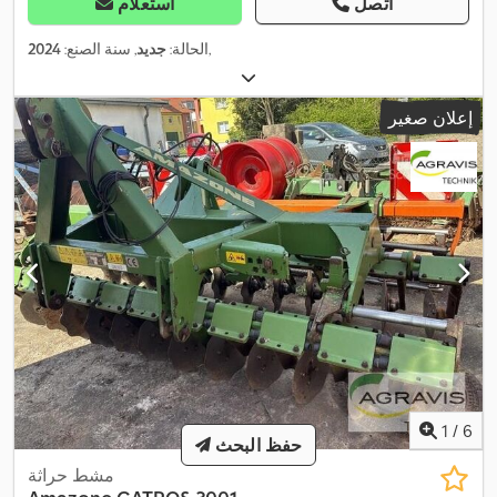
اتصل
استعلام
,
الحالة:
جديد
, سنة الصنع:
2024
إعلان صغير
1
/
6
حفظ البحث
مشط حراثة