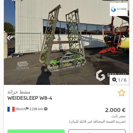
1
/
6
مشط حراثة
WEIDESLEEP W8-4
‏2.000 €
Illkirch
2.238 km
سعر ثابت
(ضريبة القيمة المضافة غير قابلة للبيان)