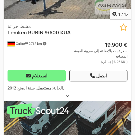
1
/
12
مشط حراثة
Lemken
RUBIN 9/600 KUA
‏19.900 €
Calbe
2.712 km
سعر ثابت بالإضافة إلى ضريبة القيمة
المضافة
(‏23.681 € إجمالي)
اتصل
استعلام
,
الحالة:
مستعمل
, سنة الصنع:
2012