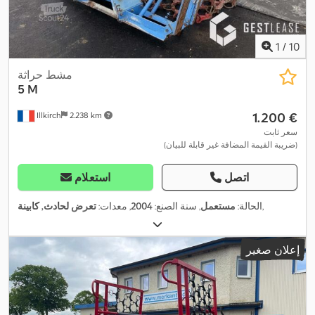
1
/
10
مشط حراثة
5 M
‏1.200 €
Illkirch
2.238 km
سعر ثابت
(ضريبة القيمة المضافة غير قابلة للبيان)
اتصل
استعلام
,
الحالة:
مستعمل
, سنة الصنع:
2004
, معدات:
تعرض لحادث, كابينة
إعلان صغير