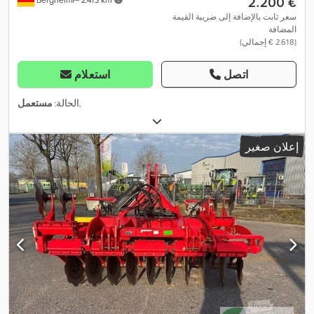
‏2.200 €
سعر ثابت بالإضافة إلى ضريبة القيمة
المضافة
(‏2.618 € إجمالي)
اتصل
استعلام
,
الحالة:
مستعمل
إعلان صغير