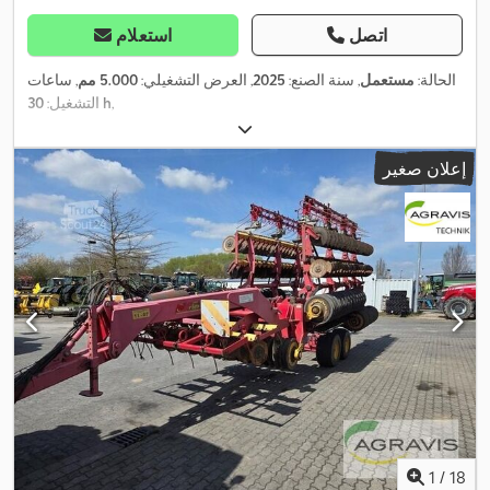
اتصل
استعلام
الحالة:
مستعمل
, سنة الصنع:
2025
, العرض التشغيلي:
5.000 مم
, ساعات
,
30 h
التشغيل:
إعلان صغير
1
/
18