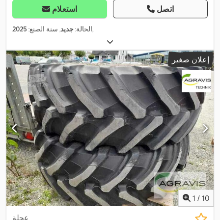
اتصل
استعلام
,
الحالة:
جديد
, سنة الصنع:
2025
إعلان صغير
1
/
10
عجلة