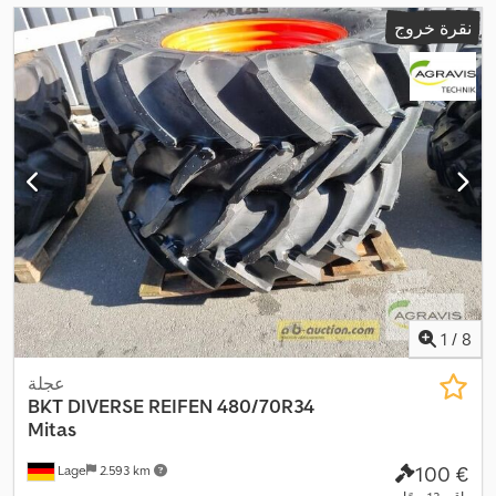
نقرة خروج
1
/
8
عجلة
BKT
DIVERSE REIFEN 480/70R34
Mitas
‏100 €
Lage
2.593 km