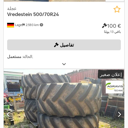
عجلة
Vredestein
500/70R24
‏100 €
Lage
2.593 km
باقي 13 يومًا
تفاصيل
,
الحالة:
مستعمل
إعلان صغير