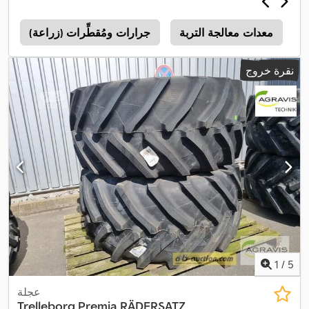
معدات معالجة التربة
جرارات ومُقطِّرات (زراعة)
نقرة خروج
1
/
5
عجلة
Trelleborg Premia
RÄDERSATZ