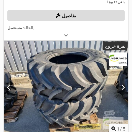
باقي 13 يومًا
تفاصيل
,
الحالة:
مستعمل
نقرة خروج
1
/
5