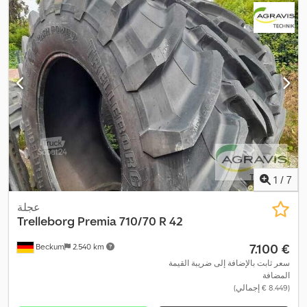
1
/
7
عجلة
Trelleborg Premia
710/70 R 42
‏7.100 €
Beckum
2.540 km
سعر ثابت بالإضافة إلى ضريبة القيمة
المضافة
(‏8.449 € إجمالي)