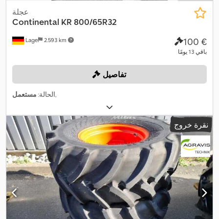
عجلة
Continental
KR 800/65R32
‏100 €
Lage
2.593 km
باقي 13 يومًا
تفاصيل
,
الحالة:
مستعمل
نقرة خروج