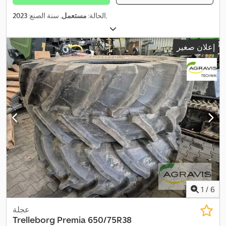
,
الحالة:
مستعمل
, سنة الصنع:
2023
إعلان صغير
1
/
6
عجلة
Trelleborg Premia
650/75R38