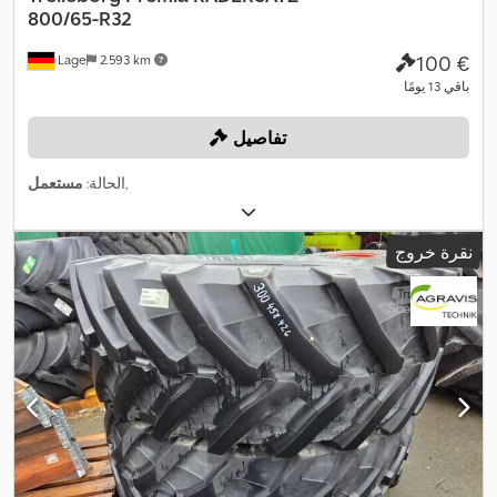
800/65-R32
‏100 €
Lage
2.593 km
باقي 13 يومًا
تفاصيل
,
الحالة:
مستعمل
نقرة خروج