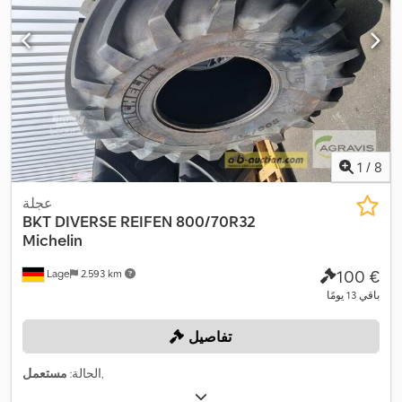
1
/
8
عجلة
BKT
DIVERSE REIFEN 800/70R32
Michelin
‏100 €
Lage
2.593 km
باقي 13 يومًا
تفاصيل
,
الحالة:
مستعمل