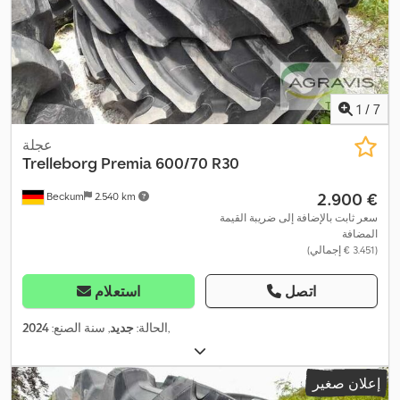
1
/
7
عجلة
Trelleborg Premia
600/70 R30
‏2.900 €
Beckum
2.540 km
سعر ثابت بالإضافة إلى ضريبة القيمة
المضافة
(‏3.451 € إجمالي)
اتصل
استعلام
,
الحالة:
جديد
, سنة الصنع:
2024
إعلان صغير