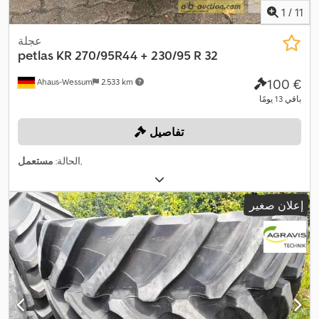
1
/
11
عجلة
petlas
KR 270/95R44 + 230/95 R 32
‏100 €
Ahaus-Wessum
2.533 km
باقي 13 يومًا
تفاصيل
,
الحالة:
مستعمل
إعلان صغير