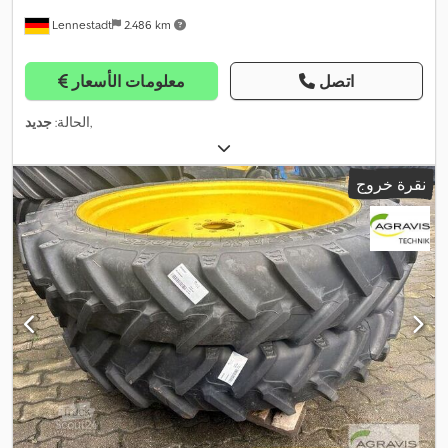
Lennestadt
2.486 km
اتصل
معلومات الأسعار
,
الحالة:
جديد
نقرة خروج