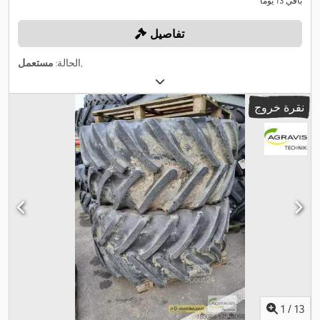
باقي 13 يومًا
تفاصيل
,
الحالة:
مستعمل
نقرة خروج
1
/
13