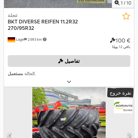
1
/
10
عجلة
BKT
DIVERSE REIFEN 11.2R32
270/95R32
‏100 €
Lage
2.593 km
باقي 12 يومًا
تفاصيل
,
الحالة:
مستعمل
نقرة خروج