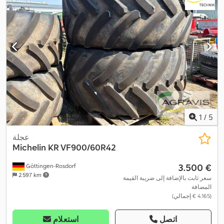
1
/
5
عجلة
Michelin
KR VF900/60R42
‏3.500 €
Göttingen-Rosdorf
2.597 km
سعر ثابت بالإضافة إلى ضريبة القيمة
المضافة
(‏4.165 € إجمالي)
اتصل
استعلام