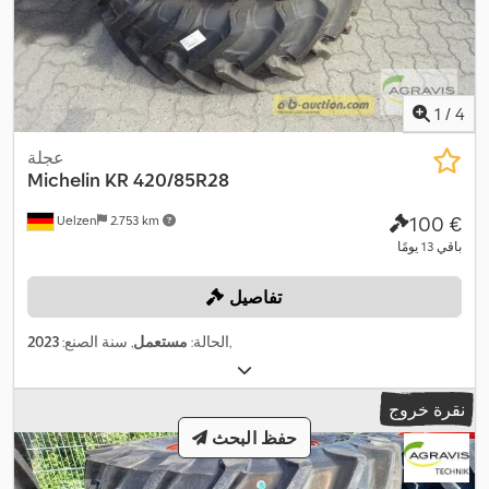
1
/
4
عجلة
Michelin
KR 420/85R28
‏100 €
Uelzen
2.753 km
باقي 13 يومًا
تفاصيل
,
الحالة:
مستعمل
, سنة الصنع:
2023
نقرة خروج
حفظ البحث