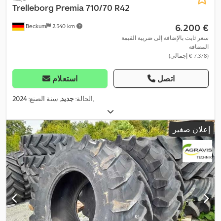
Trelleborg Premia
710/70 R42
‏6.200 €
Beckum
2.540 km
سعر ثابت بالإضافة إلى ضريبة القيمة
المضافة
(‏7.378 € إجمالي)
اتصل
استعلام
,
الحالة:
جديد
, سنة الصنع:
2024
إعلان صغير