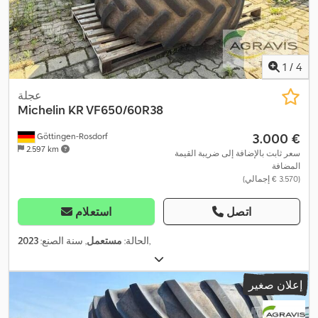
1
/
4
عجلة
Michelin
KR VF650/60R38
‏3.000 €
Göttingen-Rosdorf
2.597 km
سعر ثابت بالإضافة إلى ضريبة القيمة
المضافة
(‏3.570 € إجمالي)
اتصل
استعلام
,
الحالة:
مستعمل
, سنة الصنع:
2023
إعلان صغير