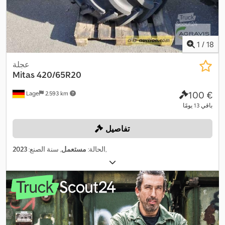
1
/
18
عجلة
Mitas
420/65R20
‏100 €
Lage
2.593 km
باقي 13 يومًا
تفاصيل
,
الحالة:
مستعمل
, سنة الصنع:
2023