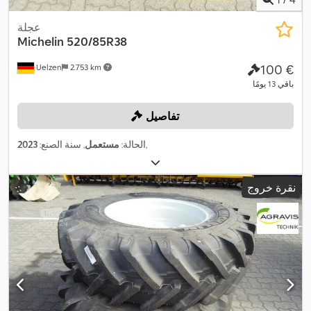
عجلة
Michelin
520/85R38
‏100 €
Uelzen
2.753 km
باقي 13 يومًا
تفاصيل
,
الحالة:
مستعمل
, سنة الصنع:
2023
نقرة خروج