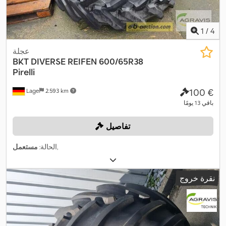
1
/
4
عجلة
BKT
DIVERSE REIFEN 600/65R38
Pirelli
‏100 €
Lage
2.593 km
باقي 13 يومًا
تفاصيل
,
الحالة:
مستعمل
نقرة خروج