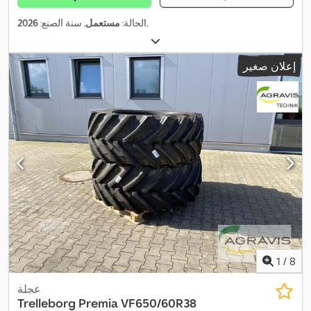
,
الحالة:
مستعمل
, سنة الصنع:
2026
إعلان صغير
1
/
8
عجلة
Trelleborg Premia
VF650/60R38