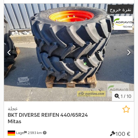
نقرة خروج
1
/
10
عجلة
BKT
DIVERSE REIFEN 440/65R24
Mitas
‏100 €
Lage
2.593 km