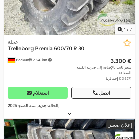
1
/
7
عجلة
Trelleborg Premia
600/70 R 30
‏3.300 €
Beckum
2.540 km
سعر ثابت بالإضافة إلى ضريبة القيمة
المضافة
(‏3.927 € إجمالي)
اتصل
استعلام
,
الحالة:
جديد
, سنة الصنع:
2025
إعلان صغير