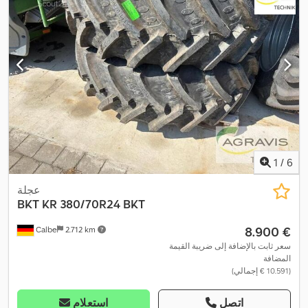
1
/
6
عجلة
BKT
KR 380/70R24 BKT
‏8.900 €
Calbe
2.712 km
سعر ثابت بالإضافة إلى ضريبة القيمة
المضافة
(‏10.591 € إجمالي)
اتصل
استعلام