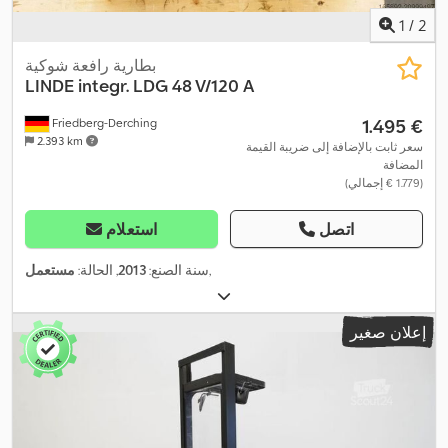
1
/
2
بطارية رافعة شوكية
LINDE
integr. LDG 48 V/120 A
‏1.495 €
Friedberg-Derching
2.393 km
سعر ثابت بالإضافة إلى ضريبة القيمة
المضافة
(‏1.779 € إجمالي)
اتصل
استعلام
,
سنة الصنع:
2013
, الحالة:
مستعمل
إعلان صغير