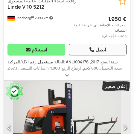
رافعة انتقاء الطلبات عالية المستوى
Linde
V 10 5212
‏1.950 €
Friedberg
2.393 km
سعر ثابت بالإضافة إلى ضريبة القيمة
المضافة
(‏2.320 € إجمالي)
اتصل
استعلام
, سنة الصنع:
2017
,
ANL1004176
, رقم الآلة/المركبة:
الحالة:
مستعمل
, سعة التحميل:
600 كجم
, ارتفاع الرفع:
1.000
2.673 h
ساعات التشغيل:
مم
, مركز تحميل الحمولة:
600 مم
, نوع السارية:
سيمبلكس
, سعة
, عرض إطار الشوكة:
560 مم
, طول
24 V
البطارية:
465 آه
, جهد البطارية:
إعلان صغير
الشوكات:
1.150 مم
, وزن فارغ:
1.575 كجم
, الارتفاع الكلي:
1.620 مم
,
,
الطول الكلي:
2.555 مم
, العرض الكلي:
1.015 مم
, وقود:
كهرباء