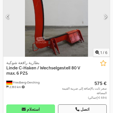
1
/
6
بطارية رافعة شوكية
Linde
C-Haken / Wechselgestell 80 V
max. 6 PZS
‏575 €
Friedberg-Derching
2.393 km
سعر ثابت بالإضافة إلى ضريبة القيمة
المضافة
(‏684 € إجمالي)
اتصل
استعلام