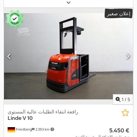
رفع حر:
800 مم
, مركز تحميل الحمولة:
500 مم
, نوع السارية:
سيمبلكس
,
, عرض إطار الشوكة:
560 مم
,
24 V
سعة البطارية:
560 آه
, جهد البطارية:
إعلان صغير
طول الشوكات:
1.150 مم
, وزن فارغ:
1.956 كجم
, الارتفاع الكلي:
2.530
,
مم
, الطول الكلي:
2.830 مم
, العرض الكلي:
1.000 مم
, وقود:
كهرباء
1
/
5
رافعة انتقاء الطلبات عالية المستوى
Linde
V 10
‏5.450 €
Friedberg
2.393 km
سعر ثابت بالإضافة إلى ضريبة القيمة