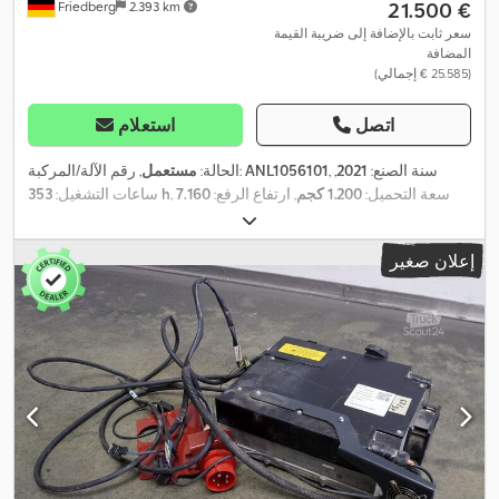
‏21.500 €
Friedberg
2.393 km
سعر ثابت بالإضافة إلى ضريبة القيمة
المضافة
(‏25.585 € إجمالي)
اتصل
استعلام
, سنة الصنع:
2021
,
ANL1056101
, رقم الآلة/المركبة:
الحالة:
مستعمل
, سعة التحميل:
1.200 كجم
, ارتفاع الرفع:
7.160
353 h
ساعات التشغيل:
مم
, رفع حر:
2.750 مم
, مركز تحميل الحمولة:
800 مم
, نوع السارية:
ثلاثي
, عرض إطار
48 V
(تريبيليكس)
, سعة البطارية:
620 آه
, جهد البطارية:
إعلان صغير
الشوكة:
880 مم
, طول الشوكات:
800 مم
, وزن فارغ:
4.443 كجم
,
الارتفاع الكلي:
3.400 مم
, الطول الكلي:
2.356 مم
, العرض الكلي:
1.200
,
مم
, وقود:
كهرباء