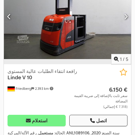
1
/
5
رافعة انتقاء الطلبات عالية المستوى
Linde
V 10
‏6.150 €
Friedberg
2.393 km
سعر ثابت بالإضافة إلى ضريبة القيمة
المضافة
(‏7.318 € إجمالي)
اتصل
استعلام
, سنة الصنع:
2020
,
ANL1089106
, رقم الآلة/المركبة:
الحالة:
مستعمل