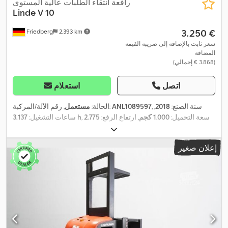
رافعة انتقاء الطلبات عالية المستوى
Linde
V 10
‏3.250 €
Friedberg
2.393 km
سعر ثابت بالإضافة إلى ضريبة القيمة
المضافة
(‏3.868 € إجمالي)
اتصل
استعلام
, سنة الصنع:
2018
,
ANL1089597
, رقم الآلة/المركبة:
الحالة:
مستعمل
, سعة التحميل:
1.000 كجم
, ارتفاع الرفع:
2.775
3.137 h
ساعات التشغيل:
مم
, رفع حر:
800 مم
, مركز تحميل الحمولة:
600 مم
, نوع السارية:
, عرض إطار
24 V
سيمبلكس
, سعة البطارية:
465 آه
, جهد البطارية:
إعلان صغير
الشوكة:
560 مم
, طول الشوكات:
1.150 مم
, وزن فارغ:
1.836 كجم
,
الارتفاع الكلي:
2.530 مم
, الطول الكلي:
2.830 مم
, العرض الكلي:
800
,
مم
, وقود:
كهرباء