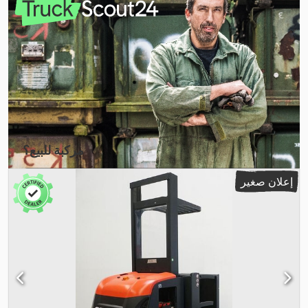
1.150 مم
, وزن فارغ:
1.650 كجم
, الارتفاع الكلي:
1.620 مم
, الطول الكلي:
,
2.870 مم
, العرض الكلي:
1.015 مم
, وقود:
كهرباء
مركبة للبيع؟
إنشاء إعلان
إعلان صغير