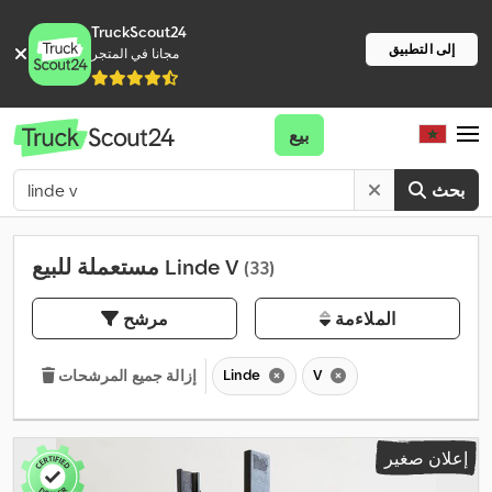
TruckScout24
إلى التطبيق
مجانا في المتجر
بيع
بحث
مستعملة للبيع Linde V
(33)
الملاءمة
مرشح
Linde
V
إزالة جميع المرشحات
إعلان صغير