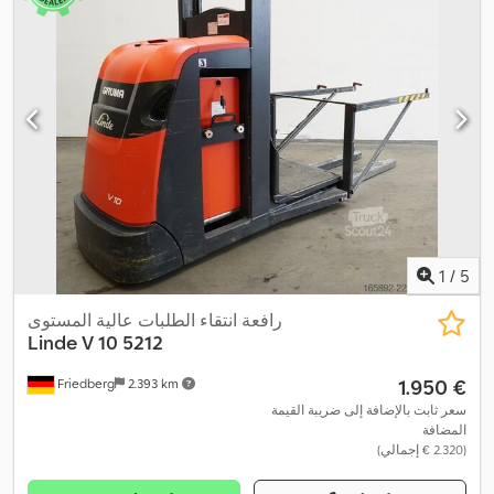
1
/
5
رافعة انتقاء الطلبات عالية المستوى
Linde
V 10 5212
‏1.950 €
Friedberg
2.393 km
سعر ثابت بالإضافة إلى ضريبة القيمة
المضافة
(‏2.320 € إجمالي)