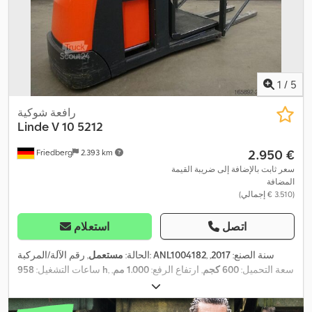
1
/
5
رافعة شوكية
Linde
V 10 5212
‏2.950 €
Friedberg
2.393 km
سعر ثابت بالإضافة إلى ضريبة القيمة
المضافة
(‏3.510 € إجمالي)
اتصل
استعلام
, سنة الصنع:
2017
,
ANL1004182
, رقم الآلة/المركبة:
الحالة:
مستعمل
, سعة التحميل:
600 كجم
, ارتفاع الرفع:
1.000 مم
,
958 h
ساعات التشغيل:
مركز تحميل الحمولة:
800 مم
, نوع السارية:
سيمبلكس
, سعة البطارية:
, عرض إطار الشوكة:
560 مم
, طول الشوكات:
24 V
465 آه
, جهد البطارية: