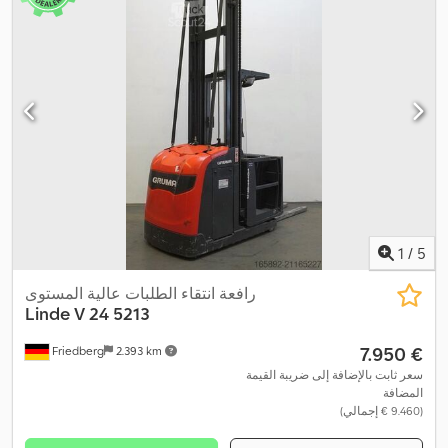
,
مم
, وقود:
كهرباء
1
/
5
رافعة انتقاء الطلبات عالية المستوى
Linde
V 24 5213
‏7.950 €
Friedberg
2.393 km
سعر ثابت بالإضافة إلى ضريبة القيمة
المضافة
(‏9.460 € إجمالي)