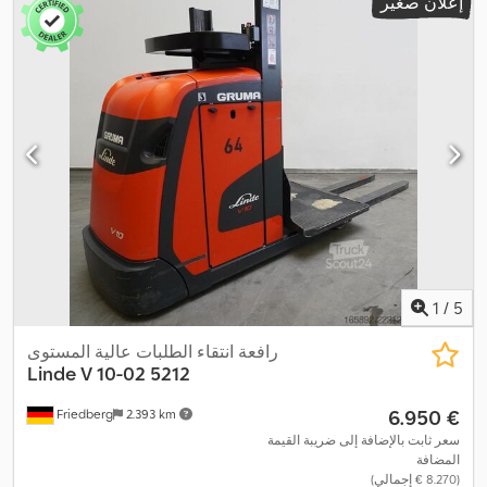
إعلان صغير
1.200 مم
, وزن فارغ:
1.954 كجم
, الارتفاع الكلي:
2.530 مم
, الطول الكلي:
,
1.670 مم
, العرض الكلي:
1.200 مم
, وقود:
كهرباء
1
/
5
رافعة انتقاء الطلبات عالية المستوى
Linde
V 10-02 5212
‏6.950 €
Friedberg
2.393 km
سعر ثابت بالإضافة إلى ضريبة القيمة
المضافة
(‏8.270 € إجمالي)