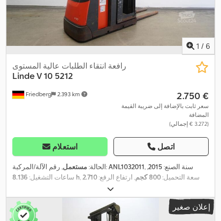
1
/
6
رافعة انتقاء الطلبات عالية المستوى
Linde
V 10 5212
‏2.750 €
Friedberg
2.393 km
سعر ثابت بالإضافة إلى ضريبة القيمة
المضافة
(‏3.272 € إجمالي)
اتصل
استعلام
, سنة الصنع:
2015
,
ANL1032011
, رقم الآلة/المركبة:
الحالة:
مستعمل
, سعة التحميل:
800 كجم
, ارتفاع الرفع:
2.710
8.136 h
ساعات التشغيل:
مم
, رفع حر:
800 مم
, مركز تحميل الحمولة:
400 مم
, نوع السارية:
, عرض إطار
24 V
سيمبلكس
, سعة البطارية:
465 آه
, جهد البطارية:
إعلان صغير
الشوكة:
560 مم
, طول الشوكات:
1.150 مم
, وزن فارغ:
1.878 كجم
,
الارتفاع الكلي:
2.500 مم
, الطول الكلي:
1.680 مم
, العرض الكلي:
800