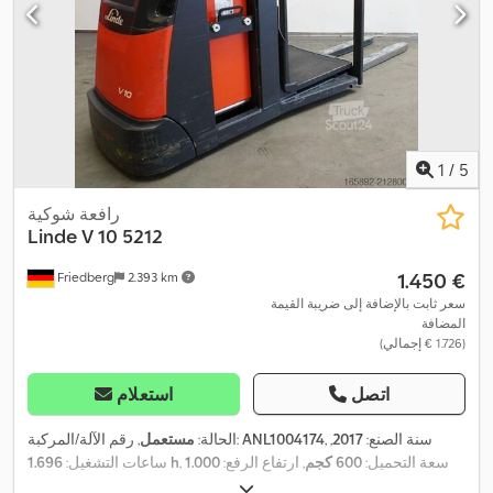
1
/
5
رافعة شوكية
Linde
V 10 5212
‏1.450 €
Friedberg
2.393 km
سعر ثابت بالإضافة إلى ضريبة القيمة
المضافة
(‏1.726 € إجمالي)
اتصل
استعلام
, سنة الصنع:
2017
,
ANL1004174
, رقم الآلة/المركبة:
الحالة:
مستعمل
, سعة التحميل:
600 كجم
, ارتفاع الرفع:
1.000
1.696 h
ساعات التشغيل:
مم
, مركز تحميل الحمولة:
600 مم
, نوع السارية:
سيمبلكس
, سعة