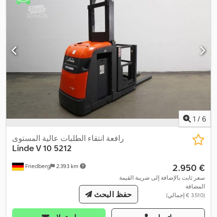
1
/
6
رافعة انتقاء الطلبات عالية المستوى
Linde
V 10 5212
‏2.950 €
Friedberg
2.393 km
سعر ثابت بالإضافة إلى ضريبة القيمة
المضافة
حفظ البحث
(‏3.510 € إجمالي)