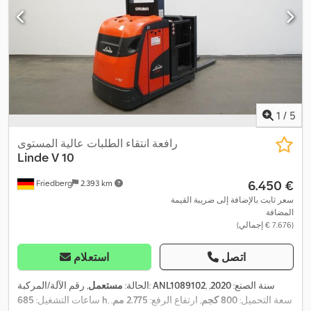
1
/
5
رافعة انتقاء الطلبات عالية المستوى
Linde
V 10
‏6.450 €
Friedberg
2.393 km
سعر ثابت بالإضافة إلى ضريبة القيمة
المضافة
(‏7.676 € إجمالي)
اتصل
استعلام
, سنة الصنع:
2020
,
ANL1089102
, رقم الآلة/المركبة:
الحالة:
مستعمل
, سعة التحميل:
800 كجم
, ارتفاع الرفع:
2.775 مم
,
685 h
ساعات التشغيل: