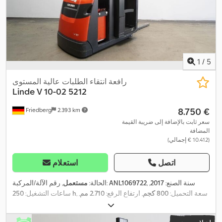
1
/
5
رافعة انتقاء الطلبات عالية المستوى
Linde
V 10-02 5212
‏8.750 €
Friedberg
2.393 km
سعر ثابت بالإضافة إلى ضريبة القيمة
المضافة
(‏10.412 € إجمالي)
اتصل
استعلام
, سنة الصنع:
2017
,
ANL1069722
, رقم الآلة/المركبة:
الحالة:
مستعمل
, سعة التحميل:
800 كجم
, ارتفاع الرفع:
2.710 مم
,
250 h
ساعات التشغيل:
مركز تحميل الحمولة:
600 مم
, نوع السارية:
سيمبلكس
, سعة البطارية:
, عرض إطار الشوكة:
560 مم
, طول الشوكات:
24 V
500 آه
, جهد البطارية: