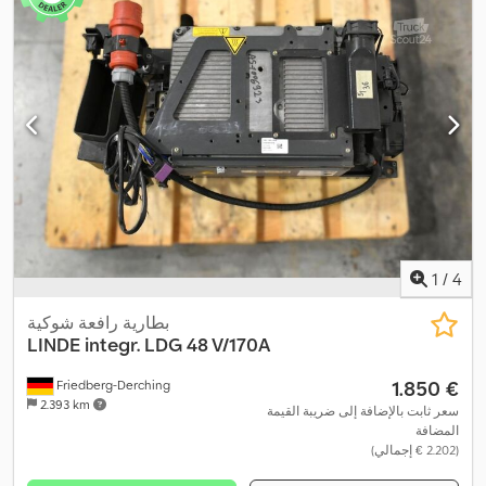
1
/
4
بطارية رافعة شوكية
LINDE
integr. LDG 48 V/170A
‏1.850 €
Friedberg-Derching
2.393 km
سعر ثابت بالإضافة إلى ضريبة القيمة
المضافة
(‏2.202 € إجمالي)