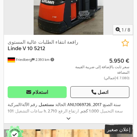
1
/
8
رافعة انتقاء الطلبات عالية المستوى
Linde
V 10 5212
‏5.950 €
Friedberg
2.393 km
سعر ثابت بالإضافة إلى ضريبة القيمة
المضافة
(‏7.080 € إجمالي)
اتصل
استعلام
, سنة الصنع:
2017
,
ANL1069726
, رقم الآلة/المركبة:
الحالة:
مستعمل
, سعة التحميل:
1.000 كجم
, ارتفاع الرفع:
2.710
101 h
ساعات التشغيل:
مم
, مركز تحميل الحمولة:
600 مم
, نوع السارية:
سيمبلكس
, سعة
, عرض إطار الشوكة:
560 مم
, طول
24 V
البطارية:
500 آه
, جهد البطارية:
إعلان صغير
الشوكات:
800 مم
, وزن فارغ:
2.000 كجم
, الارتفاع الكلي:
2.530 مم
,
,
الطول الكلي:
1.670 مم
, العرض الكلي:
1.200 مم
, وقود:
كهرباء