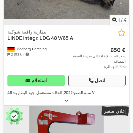
1
/
4
بطارية رافعة شوكية
LINDE
integr. LDG 48 V/65 A
‏650 €
Friedberg-Derching
2.393 km
سعر ثابت بالإضافة إلى ضريبة القيمة
المضافة
(‏774 € إجمالي)
اتصل
استعلام
,
48 V
سنة الصنع:
2022
, الحالة:
مستعمل
, جهد البطارية:
إعلان صغير