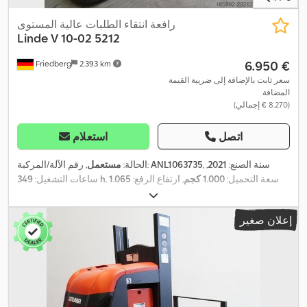
رافعة انتقاء الطلبات عالية المستوى
Linde
V 10-02 5212
‏6.950 €
Friedberg
2.393 km
سعر ثابت بالإضافة إلى ضريبة القيمة
المضافة
(‏8.270 € إجمالي)
اتصل
استعلام
, سنة الصنع:
2021
,
ANL1063735
, رقم الآلة/المركبة:
الحالة:
مستعمل
, سعة التحميل:
1.000 كجم
, ارتفاع الرفع:
1.065
349 h
ساعات التشغيل:
مم
, مركز تحميل الحمولة:
600 مم
, نوع السارية:
سيمبلكس
, سعة
, عرض إطار الشوكة:
560 مم
, طول
24 V
البطارية:
620 آه
, جهد البطارية:
إعلان صغير
الشوكات:
1.150 مم
, وزن فارغ:
1.635 كجم
, الارتفاع الكلي:
1.620 مم
,
,
الطول الكلي:
2.880 مم
, العرض الكلي:
1.100 مم
, وقود:
كهرباء