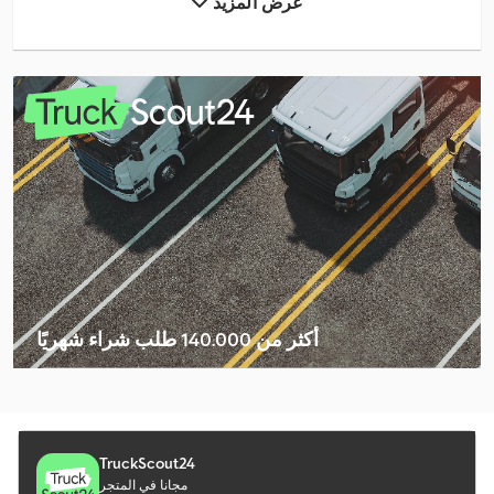
عرض المزيد
Linde L 12
Mercedes-Benz Actros
Mercedes-Benz Atego
Mercedes-Benz Atego 1200
Mercedes-Benz Atego 1500
Mercedes-Benz Sprinter 316
Scania P 400
Schäffer 2028 Slt
أكثر من 140.000 طلب شراء شهريًا
Sennebogen 355 E
اختر باقة التاجر
Tec Rotec
Volvo Fm 300
TruckScout24
مجانا في المتجر