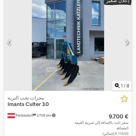
إعلان صغير
1
/
8
محراث تحت التربة
Imants
Culter 3.0
‏9.700 €
Parbasdorf
2.708 km
سعر ثابت بالإضافة إلى ضريبة القيمة
المضافة
(‏11.640 € إجمالي)