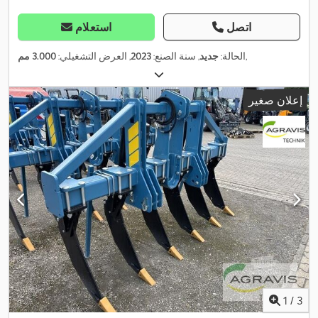
اتصل
استعلام
,
الحالة:
جديد
, سنة الصنع:
2023
, العرض التشغيلي:
3.000 مم
إعلان صغير
1
/
3