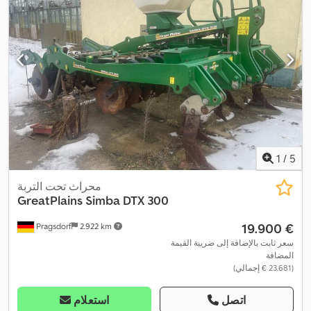
1
/
5
محراث تحت التربة
GreatPlains Simba DTX 300
‏19.900 €
Pragsdorf
2.922 km
سعر ثابت بالإضافة إلى ضريبة القيمة
المضافة
(‏23.681 € إجمالي)
اتصل
استعلام