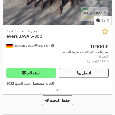
1
/
11
محراث تحت التربة
evers
JAVA 5-300
‏11.900 €
Meppen-Versen
2.598 km
سعر ثابت بالإضافة إلى ضريبة القيمة
المضافة
(‏14.161 € إجمالي)
اتصل
استعلام
,
الحالة:
مستعمل
, سنة الصنع:
2022
حفظ البحث