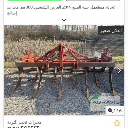
الحالة:
مستعمل
, سنة الصنع:
2014
, العرض التشغيلي:
300 مم
, معدات:
,
إضاءة
إعلان صغير
1
/
6
محراث تحت التربة
evers
FOREST