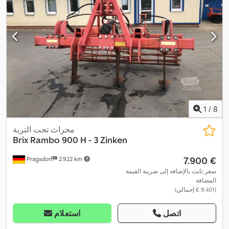
1
/
8
محراث تحت التربة
Brix
Rambo 900 H - 3 Zinken
‏7.900 €
Pragsdorf
2.922 km
سعر ثابت بالإضافة إلى ضريبة القيمة
المضافة
(‏9.401 € إجمالي)
اتصل
استعلام