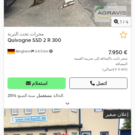
1
/
4
محراث تحت التربة
Quivogne
SSD 2 R 300
‏7.950 €
Bergheim
2.413 km
سعر ثابت بالإضافة إلى ضريبة القيمة
المضافة
(‏9.460 € إجمالي)
اتصل
استعلام
,
الحالة:
مستعمل
, سنة الصنع:
2014
إعلان صغير