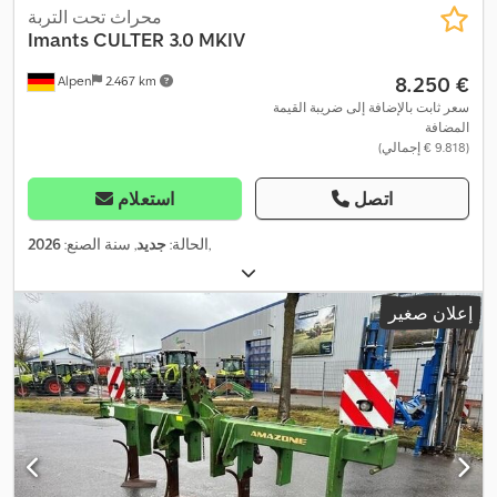
محراث تحت التربة
Imants
CULTER 3.0 MKIV
‏8.250 €
Alpen
2.467 km
سعر ثابت بالإضافة إلى ضريبة القيمة
المضافة
(‏9.818 € إجمالي)
اتصل
استعلام
,
الحالة:
جديد
, سنة الصنع:
2026
إعلان صغير