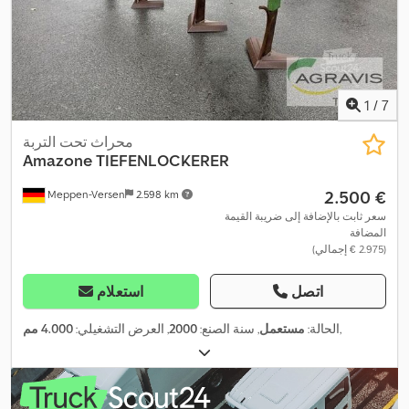
1
/
7
محراث تحت التربة
Amazone
TIEFENLOCKERER
‏2.500 €
Meppen-Versen
2.598 km
سعر ثابت بالإضافة إلى ضريبة القيمة
المضافة
(‏2.975 € إجمالي)
اتصل
استعلام
,
الحالة:
مستعمل
, سنة الصنع:
2000
, العرض التشغيلي:
4.000 مم