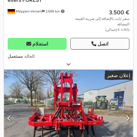
‏3.500 €
Meppen-Versen
2.598 km
سعر ثابت بالإضافة إلى ضريبة القيمة
المضافة
(‏4.165 € إجمالي)
اتصل
استعلام
,
الحالة:
مستعمل
إعلان صغير