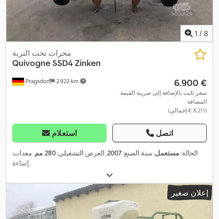
1
/
8
محراث تحت التربة
Quivogne
SSD4 Zinken
‏6.900 €
Pragsdorf
2.922 km
سعر ثابت بالإضافة إلى ضريبة القيمة
المضافة
(‏8.211 € إجمالي)
اتصل
استعلام
الحالة:
مستعمل
, سنة الصنع:
2007
, العرض التشغيلي:
280 مم
, معدات:
,
إضاءة
إعلان صغير