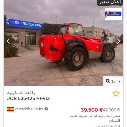
إعلان صغير
1
/
17
رافعة تلسكوبية
JCB
535-125 HI-VIZ
‏39.500 €
Valencia
1.039 km
‏42.000 €
سعر ثابت بالإضافة إلى ضريبة القيمة
المضافة
(‏47.795 € إجمالي)