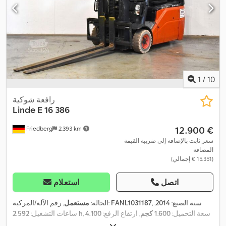
1
/
10
رافعة شوكية
Linde
E 16 386
‏12.900 €
Friedberg
2.393 km
سعر ثابت بالإضافة إلى ضريبة القيمة
المضافة
(‏15.351 € إجمالي)
اتصل
استعلام
, سنة الصنع:
2014
,
FANL1031187
, رقم الآلة/المركبة:
الحالة:
مستعمل
, سعة التحميل:
1.600 كجم
, ارتفاع الرفع:
4.100
2.592 h
ساعات التشغيل:
مم
, رفع حر:
1.340 مم
, مركز تحميل الحمولة:
500 مم
, نوع السارية:
ثلاثي