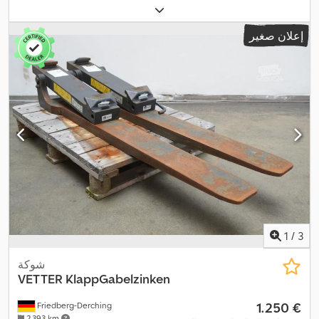
إعلان صغير
1
/
3
شوكة
VETTER
KlappGabelzinken
‏1.250 €
Friedberg-Derching
2.393 km