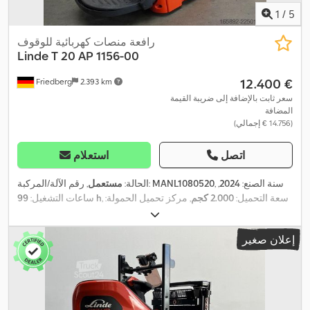
1
/
5
رافعة منصات كهربائية للوقوف
Linde
T 20 AP 1156-00
‏12.400 €
Friedberg
2.393 km
سعر ثابت بالإضافة إلى ضريبة القيمة
المضافة
(‏14.756 € إجمالي)
اتصل
استعلام
, سنة الصنع:
2024
,
MANL1080520
, رقم الآلة/المركبة:
الحالة:
مستعمل
, سعة التحميل:
2.000 كجم
, مركز تحميل الحمولة:
99 h
ساعات التشغيل:
, عرض إطار الشوكة:
24 V
600 مم
, سعة البطارية:
375 آه
, جهد البطارية:
540 مم
, طول الشوكات:
1.150 مم
, وزن فارغ:
854 كجم
, الطول الكلي:
إعلان صغير
,
2.249 مم
, العرض الكلي:
790 مم
, وقود:
كهرباء