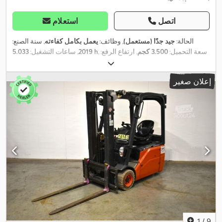
اتصل
استعلام
الحالة:
جيد جدًا (مستعمل)
, وظائف:
يعمل بكامل كفاءته
, سنة الصنع:
, سعة التحميل:
3.500 كجم
, ارتفاع الرفع:
5.033 h
2019
, ساعات التشغيل:
12.500 مم
, نوع الوقود:
ديزل
, معدات:
إضاءة, دفع رباعي, علامة CE,
,
كابينة, واقي رأس, وصلات المقطورة
إعلان صغير
1
/
9