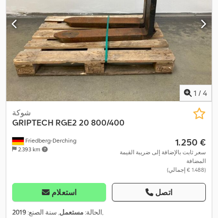
1
/
4
شوكة
GRIPTECH
RGE2 20 800/400
‏1.250 €
Friedberg-Derching
2.393 km
سعر ثابت بالإضافة إلى ضريبة القيمة
المضافة
(‏1.488 € إجمالي)
اتصل
استعلام
,
الحالة:
مستعمل
, سنة الصنع:
2019