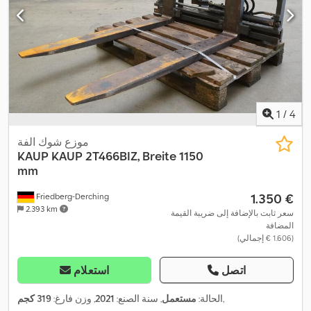
1
/
4
موزع شوك الفة
KAUP
KAUP 2T466BIZ, Breite 1150
mm
‏1.350 €
Friedberg-Derching
2.393 km
سعر ثابت بالإضافة إلى ضريبة القيمة
المضافة
(‏1.606 € إجمالي)
اتصل
استعلام
,
الحالة:
مستعمل
, سنة الصنع:
2021
, وزن فارغ:
319 كجم