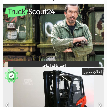
, عرض إطار
48 V
(تريبيليكس)
, سعة البطارية:
625 آه
, جهد البطارية:
الشوكة:
980 مم
, طول الشوكات:
1.200 مم
, مقاس الإطار الأمامي:
18x7-
, وزن فارغ:
3.060 كجم
, الارتفاع
15x4-1/2-8
, مقاس الإطار الخلفي:
8
الكلي:
1.950 مم
, الطول الكلي:
1.954 مم
, العرض الكلي:
1.090 مم
, وقود:
,
كهرباء
البيع لأكثر من 4 مليون مهتم شهريًا
اختر باقة التاجر
إعلان صغير
إنشاء إعلان فردي