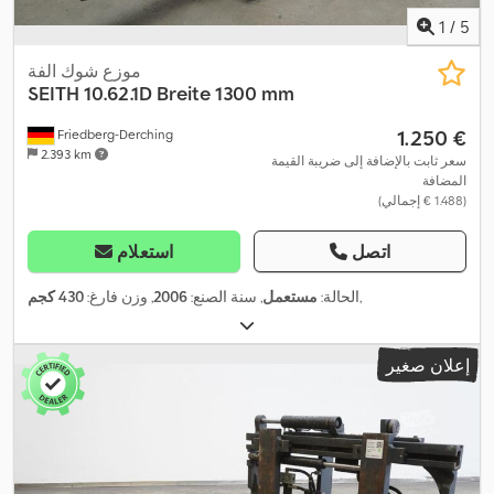
1
/
5
موزع شوك الفة
SEITH
10.62.1D Breite 1300 mm
‏1.250 €
Friedberg-Derching
2.393 km
سعر ثابت بالإضافة إلى ضريبة القيمة
المضافة
(‏1.488 € إجمالي)
اتصل
استعلام
,
الحالة:
مستعمل
, سنة الصنع:
2006
, وزن فارغ:
430 كجم
إعلان صغير