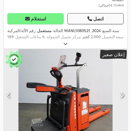
(‏15.464 € إجمالي)
اتصل
استعلام
, سنة الصنع:
2024
,
MANL1080521
, رقم الآلة/المركبة:
الحالة:
مستعمل
, سعة التحميل:
2.000 كجم
, مركز تحميل الحمولة:
189 h
ساعات التشغيل:
, عرض إطار الشوكة:
24 V
600 مم
, سعة البطارية:
375 آه
, جهد البطارية:
540 مم
, طول الشوكات:
1.150 مم
, وزن فارغ:
886 كجم
, الطول الكلي:
إعلان صغير
,
2.276 مم
, العرض الكلي:
790 مم
, وقود:
كهرباء