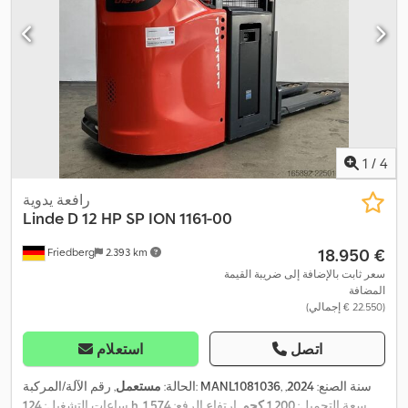
1
/
4
رافعة يدوية
Linde
D 12 HP SP ION 1161-00
‏18.950 €
Friedberg
2.393 km
سعر ثابت بالإضافة إلى ضريبة القيمة
المضافة
(‏22.550 € إجمالي)
اتصل
استعلام
, سنة الصنع:
2024
,
MANL1081036
, رقم الآلة/المركبة:
الحالة:
مستعمل
, سعة التحميل:
1.200 كجم
, ارتفاع الرفع:
1.574
124 h
ساعات التشغيل: