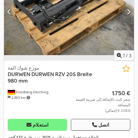
1
/
3
موزع شوك الفة
DURWEN
DURWEN RZV 20S Breite
980 mm
‏1.750 €
Friedberg-Derching
2.393 km
سعر ثابت بالإضافة إلى ضريبة القيمة
المضافة
(‏2.082 € إجمالي)
اتصل
استعلام
,
الحالة:
مستعمل
, سنة الصنع:
2021
, وزن فارغ:
132 كجم