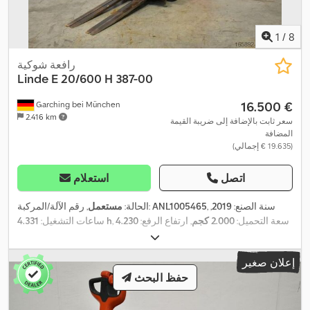
1
/
8
رافعة شوكية
Linde
E 20/600 H 387-00
‏16.500 €
Garching bei München
2.416 km
سعر ثابت بالإضافة إلى ضريبة القيمة
المضافة
(‏19.635 € إجمالي)
اتصل
استعلام
, سنة الصنع:
2019
,
ANL1005465
, رقم الآلة/المركبة:
الحالة:
مستعمل
, سعة التحميل:
2.000 كجم
, ارتفاع الرفع:
4.230
4.331 h
ساعات التشغيل:
مم
, رفع حر:
150 مم
, مركز تحميل الحمولة:
500 مم
, نوع السارية:
, عرض إطار
80 V
سيمبلكس
, سعة البطارية:
620 آه
, جهد البطارية:
إعلان صغير
الشوكة:
1.080 مم
, طول الشوكات:
1.200 مم
, مقاس الإطار الأمامي:
حفظ البحث
, مقاس الإطار الخلفي:
180/60-10
, وزن فارغ:
4.813 كجم
,
23x9-10
الارتفاع الكلي:
2.780 مم
, الطول الكلي:
2.352 مم
, العرض الكلي:
1.150
,
مم
, وقود:
كهرباء