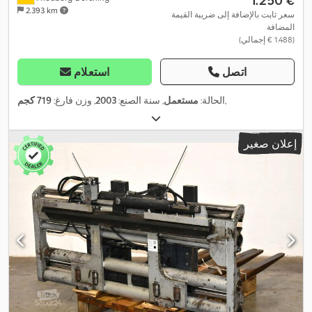
2.393 km
سعر ثابت بالإضافة إلى ضريبة القيمة
المضافة
(‏1.488 € إجمالي)
اتصل
استعلام
,
الحالة:
مستعمل
, سنة الصنع:
2003
, وزن فارغ:
719 كجم
إعلان صغير