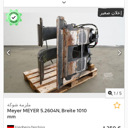
إعلان صغير
1
/
5
ملزمة شوكة
Meyer
MEYER 5.2604N, Breite 1010
mm
‏1.250 €
Friedberg-Derching