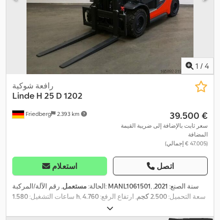
1
/
4
رافعة شوكية
Linde
H 25 D 1202
‏39.500 €
Friedberg
2.393 km
سعر ثابت بالإضافة إلى ضريبة القيمة
المضافة
(‏47.005 € إجمالي)
اتصل
استعلام
, سنة الصنع:
2021
,
MANL1061501
, رقم الآلة/المركبة:
الحالة:
مستعمل
, سعة التحميل:
2.500 كجم
, ارتفاع الرفع:
4.760
1.580 h
ساعات التشغيل:
مم
, رفع حر:
1.500 مم
, مركز تحميل الحمولة:
500 مم
, نوع السارية:
ثلاثي
(تريبيليكس)
, عرض إطار الشوكة:
1.150 مم
, طول الشوكات:
1.200 مم
,