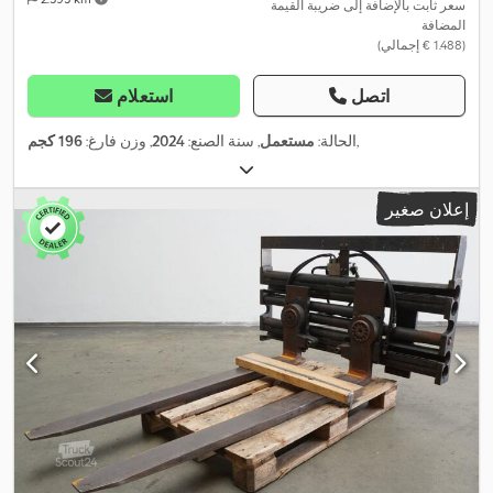
سعر ثابت بالإضافة إلى ضريبة القيمة
المضافة
(‏1.488 € إجمالي)
اتصل
استعلام
,
الحالة:
مستعمل
, سنة الصنع:
2024
, وزن فارغ:
196 كجم
إعلان صغير