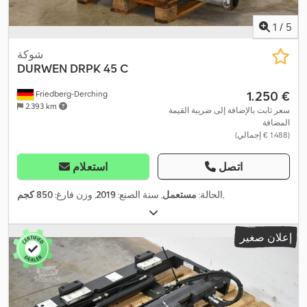
1
/
5
شوكة
DURWEN
DRPK 45 C
‏1.250 €
Friedberg-Derching
2.393 km
سعر ثابت بالإضافة إلى ضريبة القيمة
المضافة
(‏1.488 € إجمالي)
اتصل
استعلام
,
الحالة:
مستعمل
, سنة الصنع:
2019
, وزن فارغ:
850 كجم
إعلان صغير