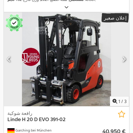
إعلان صغير
1
/
3
رافعة شوكية
Linde
H 20 D EVO 391-02
‏40.950 €
Garching bei München