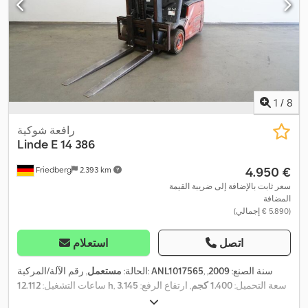
1
/
8
رافعة شوكية
Linde
E 14 386
‏4.950 €
Friedberg
2.393 km
سعر ثابت بالإضافة إلى ضريبة القيمة
المضافة
(‏5.890 € إجمالي)
اتصل
استعلام
, سنة الصنع:
2009
,
ANL1017565
, رقم الآلة/المركبة:
الحالة:
مستعمل
, سعة التحميل:
1.400 كجم
, ارتفاع الرفع:
3.145
12.112 h
ساعات التشغيل:
مم
, رفع حر:
1.520 مم
, مركز تحميل الحمولة:
500 مم
, نوع السارية: