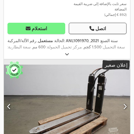
سعر ثابت بالإضافة إلى ضريبة القيمة
المضافة
(‏892 € إجمالي)
اتصل
استعلام
, سنة الصنع:
2021
,
ANL1091970
, رقم الآلة/المركبة:
الحالة:
مستعمل
سعة التحميل:
1.500 كجم
, مركز تحميل الحمولة:
600 مم
, سعة البطارية:
, عرض إطار الشوكة:
560 مم
, طول الشوكات:
24 V
20 آه
, جهد البطارية:
1.150 مم
, وزن فارغ:
115 كجم
, الطول الكلي:
1.570 مم
, العرض الكلي:
إعلان صغير
,
560 مم
, وقود:
كهرباء