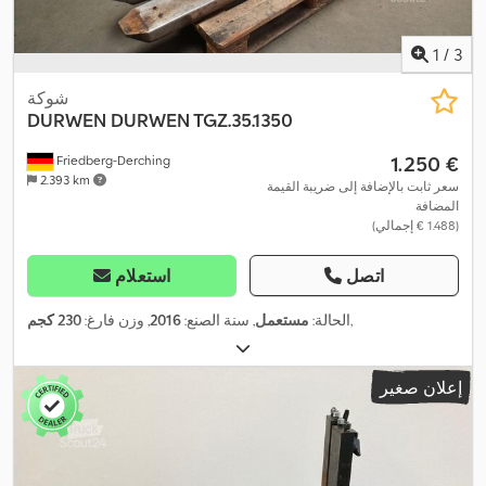
1
/
3
شوكة
DURWEN
DURWEN TGZ.35.1350
‏1.250 €
Friedberg-Derching
2.393 km
سعر ثابت بالإضافة إلى ضريبة القيمة
المضافة
(‏1.488 € إجمالي)
اتصل
استعلام
,
الحالة:
مستعمل
, سنة الصنع:
2016
, وزن فارغ:
230 كجم
إعلان صغير