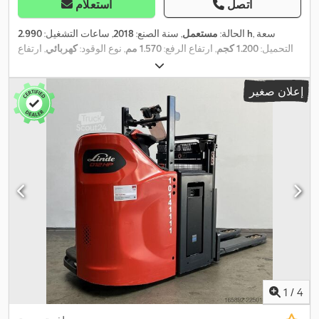
اتصل
استعلام
, سعة
2.990 h
الحالة:
مستعمل
, سنة الصنع:
2018
, ساعات التشغيل:
التحميل:
1.200 كجم
, ارتفاع الرفع:
1.570 مم
, نوع الوقود:
كهربائي
, ارتفاع
,
البناء:
1.320 مم
, حالة الإطارات:
50 نسبة مئوية
, لون:
آخر
إعلان صغير
1
/
4