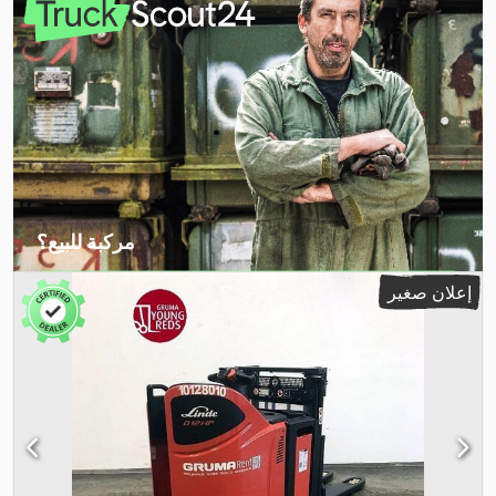
560 مم
, طول الشوكات:
1.150 مم
, وزن فارغ:
1.406 كجم
, الارتفاع الكلي:
,
1.420 مم
, الطول الكلي:
2.489 مم
, العرض الكلي:
790 مم
, وقود:
كهرباء
مركبة للبيع؟
إنشاء إعلان
إعلان صغير