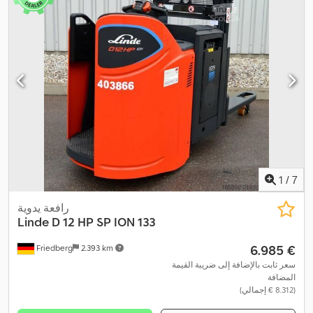
1
/
7
رافعة يدوية
Linde
D 12 HP SP ION 133
‏6.985 €
Friedberg
2.393 km
سعر ثابت بالإضافة إلى ضريبة القيمة
المضافة
(‏8.312 € إجمالي)