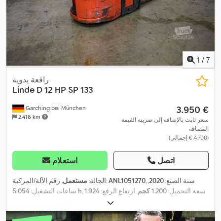
1
/
7
رافعة يدوية
Linde
D 12 HP SP 133
‏3.950 €
Garching bei München
2.416 km
سعر ثابت بالإضافة إلى ضريبة القيمة
المضافة
(‏4.700 € إجمالي)
اتصل
استعلام
, سنة الصنع:
2020
,
ANL1051270
, رقم الآلة/المركبة:
الحالة:
مستعمل
, سعة التحميل:
1.200 كجم
, ارتفاع الرفع:
1.924
5.054 h
ساعات التشغيل:
مم
, رفع حر:
880 مم
, مركز تحميل الحمولة:
600 مم
, نوع السارية:
, عرض إطار الشوكة:
24 V
دوبلكس
, سعة البطارية:
375 آه
, جهد البطارية: