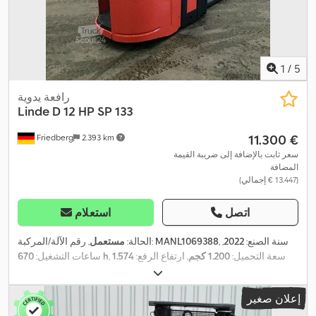
1
/
5
رافعة يدوية
Linde
D 12 HP SP 133
‏11.300 €
Friedberg
2.393 km
سعر ثابت بالإضافة إلى ضريبة القيمة
المضافة
(‏13.447 € إجمالي)
اتصل
استعلام
, سنة الصنع:
2022
,
MANL1069388
, رقم الآلة/المركبة:
الحالة:
مستعمل
, سعة التحميل:
1.200 كجم
, ارتفاع الرفع:
1.574
670 h
ساعات التشغيل:
مم
, رفع حر:
700 مم
, مركز تحميل الحمولة:
600 مم
, نوع السارية:
, عرض إطار الشوكة:
24 V
دوبلكس
, سعة البطارية:
375 آه
, جهد البطارية:
إعلان صغير
560 مم
, طول الشوكات:
1.150 مم
, وزن فارغ:
1.376 كجم
, الارتفاع الكلي:
,
1.240 مم
, الطول الكلي:
2.430 مم
, العرض الكلي:
790 مم
, وقود:
كهرباء