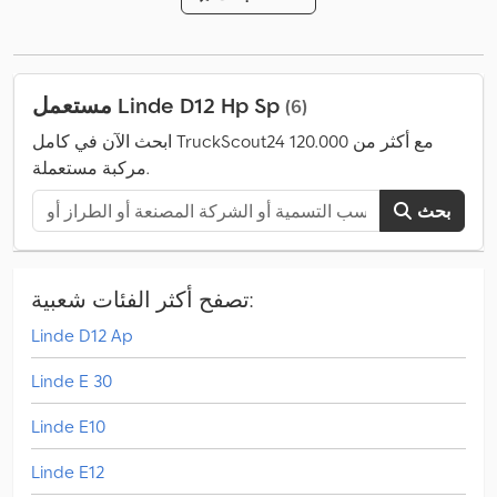
الارتفاع الكلي:
1.320 مم
, الطول الكلي:
2.025 مم
, العرض الكلي:
790
,
مم
, وقود:
كهرباء
مستعمل Linde D12 Hp Sp
(6)
ابحث الآن في كامل TruckScout24 مع أكثر من 120.000
مركبة مستعملة.
بحث
تصفح أكثر الفئات شعبية:
Linde D12 Ap
Linde E 30
Linde E10
Linde E12