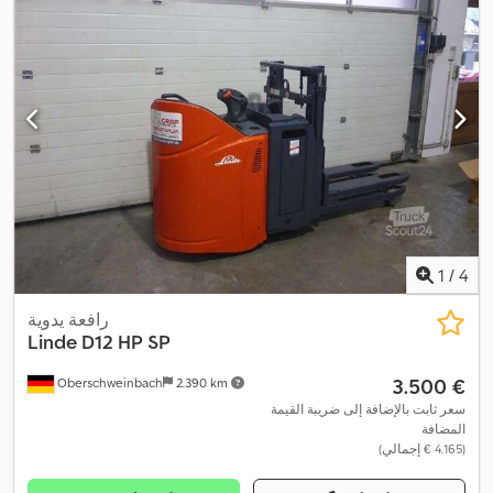
1
/
4
رافعة يدوية
Linde
D12 HP SP
‏3.500 €
Oberschweinbach
2.390 km
سعر ثابت بالإضافة إلى ضريبة القيمة
المضافة
(‏4.165 € إجمالي)