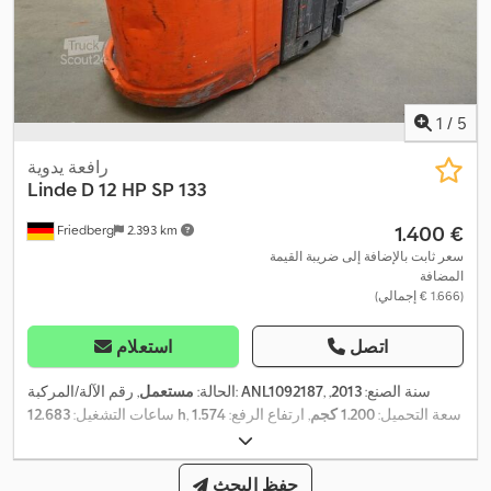
1
/
5
رافعة يدوية
Linde
D 12 HP SP 133
‏1.400 €
Friedberg
2.393 km
سعر ثابت بالإضافة إلى ضريبة القيمة
المضافة
(‏1.666 € إجمالي)
اتصل
استعلام
, سنة الصنع:
2013
,
ANL1092187
, رقم الآلة/المركبة:
الحالة:
مستعمل
, سعة التحميل:
1.200 كجم
, ارتفاع الرفع:
1.574
12.683 h
ساعات التشغيل:
مم
, رفع حر:
150 مم
, مركز تحميل الحمولة:
600 مم
, نوع السارية:
, عرض إطار
24 V
سيمبلكس
, سعة البطارية:
375 آه
, جهد البطارية:
الشوكة:
560 مم
, طول الشوكات:
حفظ البحث
1.150 مم
, وزن فارغ:
1.565 كجم
,