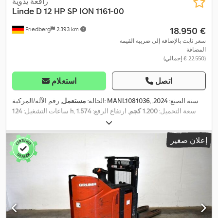
رافعة يدوية
Linde
D 12 HP SP ION 1161-00
‏18.950 €
Friedberg
2.393 km
سعر ثابت بالإضافة إلى ضريبة القيمة
المضافة
(‏22.550 € إجمالي)
اتصل
استعلام
, سنة الصنع:
2024
,
MANL1081036
, رقم الآلة/المركبة:
الحالة:
مستعمل
, سعة التحميل:
1.200 كجم
, ارتفاع الرفع:
1.574
124 h
ساعات التشغيل:
مم
, رفع حر:
720 مم
, مركز تحميل الحمولة:
600 مم
, نوع السارية:
, عرض إطار الشوكة:
560 مم
, طول
24 V
دوبلكس
, جهد البطارية:
إعلان صغير
الشوكات:
1.150 مم
, وزن فارغ:
1.417 كجم
, الارتفاع الكلي:
1.240 مم
,
,
الطول الكلي:
2.497 مم
, العرض الكلي:
800 مم
, وقود:
كهرباء