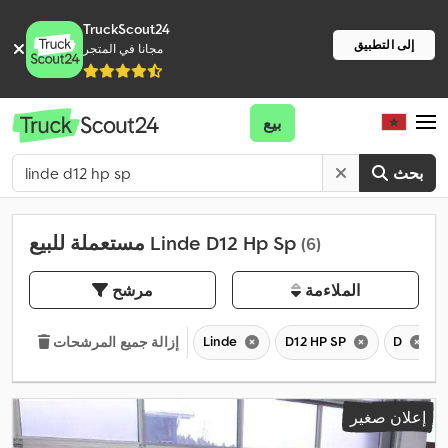
TruckScout24
إلى التطبيق
مجانا في المتجر
بيع
بحث
مستعملة للبيع Linde D12 Hp Sp
(6)
الملاءمة
مرشح
Linde
D12 HP SP
D
إزالة جميع المرشحات
إعلان صغير