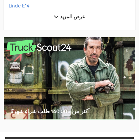
Linde E14
عرض المزيد
Linde E15
Linde E16P
Linde H 30
Linde H14D
Linde H16D
Linde H20D
Linde H20T
Linde H40D
أكثر من 140.000 طلب شراء شهريًا
Linde L 10
اختر باقة التاجر
Linde L10