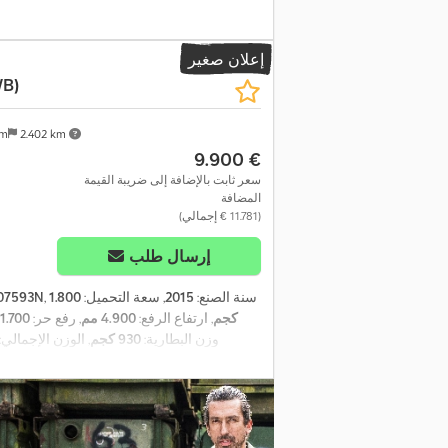
إعلان صغير
B)
am
2.402 km
‏9.900 €
سعر ثابت بالإضافة إلى ضريبة القيمة
المضافة
طلب المزي
(‏11.781 € إجمالي)
إرسال طلب
, سنة الصنع:
2015
, سعة التحميل:
1.800
07593N
كجم
, ارتفاع الرفع:
4.900 مم
, رفع حر:
1.700 مم
, وزن البطارية:
930 كجم
, الوزن الإجمالي: