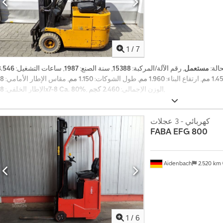
1
/
7
حالة:
مستعمل
, رقم الآلة/المركبة:
15388
, سنة الصنع:
1987
, ساعات التشغيل:
1. مم
, ارتفاع البناء:
1.960 مم
, طول الشوكات:
1.150 مم
, مقاس الإطار الأمامي:
,
, الوزن الإجمالي:
2.460 كجم
18x7-8 Ca. 80%
الإطار الخلفي:
كهربائي - 3 عجلات
FABA
EFG 800
Aidenbach
2.520 km
1
/
6