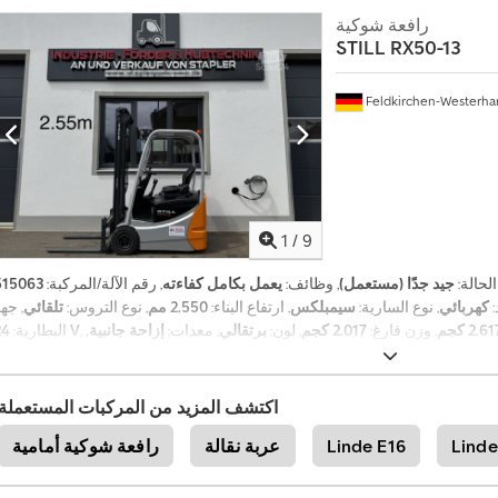
رافعة شوكية
STILL
RX50-13
Feldkirchen-Westerh
1
/
9
الحالة:
جيد جدًا (مستعمل)
, وظائف:
يعمل بكامل كفاءته
, رقم الآلة/المركبة:
:
كهربائي
, نوع السارية:
سيمبلكس
, ارتفاع البناء:
2.550 مم
, نوع التروس:
تلقائي
, جه
2.6 كجم
, وزن فارغ:
2.017 كجم
, لون:
برتقالي
, معدات:
إزاحة جانبية,
24 V
البطارية:
,
إضاءة, شوكة منصات, وصلات المقطورة
اكتشف المزيد من المركبات المستعملة
Linde
Linde E16
عربة نقالة
رافعة شوكية أمامية