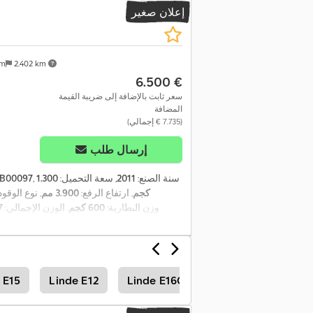
إعلان صغير
am
2.402 km
‏6.500 €
سعر ثابت بالإضافة إلى ضريبة القيمة
المضافة
(‏7.735 € إجمالي)
إرسال طلب
, سنة الصنع:
2011
, سعة التحميل:
1.300
515063B00097
كجم
, ارتفاع الرفع:
3.900 مم
, نوع الوقود
, وزن البطارية:
600 كجم
, الوزن الإجمالي:
17
 E15
Linde E12
Linde E16C