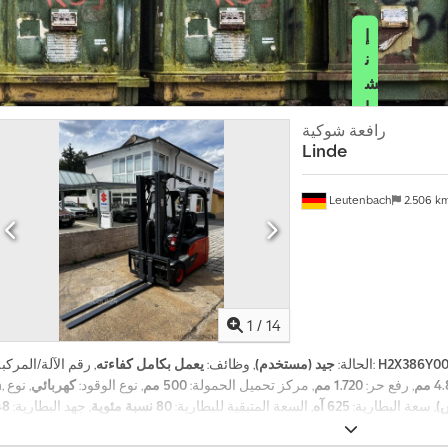
إ
ن
ش
ا
ء
رافعة شوكية
Linde
إ
ع
Leutenbach
2.506 k
ل
ا
ن
1
/
14
H2X386Y00
, رقم الآلة/المركبة:
الحالة:
جيد (مستخدم)
, وظائف:
يعمل بكامل كفاءته
 مم
, رفع حر:
1.720 مم
, مركز تحميل الحمولة:
500 مم
, نوع الوقود:
كهربائي
, نوع
h
س)
, سعة البطارية:
625 آه
, السعة المتبقية للبطارية:
80 نسبة مئوية
, جهد البطارية:
, نوع الإطار الأمامي:
إطارات مطاطية صلبة (سوداء)
, مقاس الإطار الأمامي:
دات:
15x4,5-8
مطاطية صلبة (سوداء)
, مقاس الإطار الخلفي: