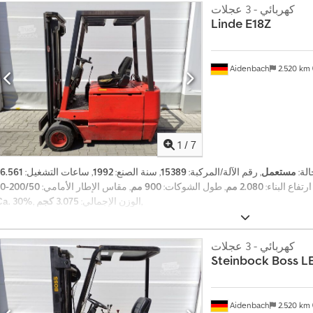
كهربائي - 3 عجلات
Linde
E18Z
Aidenbach
2.520 km
1
/
7
الة:
مستعمل
, رقم الآلة/المركبة:
15389
, سنة الصنع:
1992
, ساعات التشغيل:
 ارتفاع البناء:
2.080 مم
, طول الشوكات:
900 مم
, مقاس الإطار الأمامي:
,
, الوزن الإجمالي:
3.075 كجم
Ca. 30%
كهربائي - 3 عجلات
Steinbock Boss
LE
Aidenbach
2.520 km