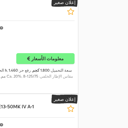
إعلان صغير
معلومات الأسعار
, سعة التحميل:
1.800 كجم
, رفع حر:
1.460
16.561 h
الح
, مقاس الإطار الخلفي:
125/75-8
200/50-10 Ca. 20%
مم
,
إعلان صغير
13-50MK IV A-1