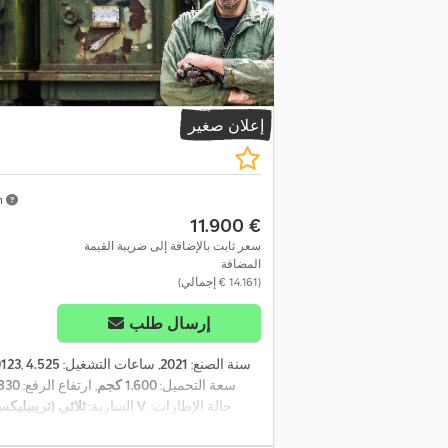
إعلان صغير
m
‏11.900 €
سعر ثابت بالإضافة إلى ضريبة القيمة
المضافة
(‏14.161 € إجمالي)
إرسال طلب
, سنة الصنع:
2021
, ساعات التشغيل:
4.525
123
, سعة التحميل:
1.600 كجم
, ارتفاع الرفع:
4.830
, حالة الإطارات:
48 V
السارية:
ثلاثي (تريبيليك
, نوع الإطار الخلفي:
إطارات
18x7-8
70.100 نسبة مئوية
,
فحص السلامة وفقًا لـ UVV
, وزن فارغ:
3.168 كجم
, مع