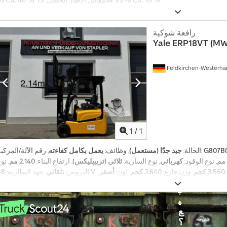
رافعة شوكية
Yale
ERP18VT (MW
Feldkirchen-Westerh
د من الصور
م
ر
1
/
1
ك
ب
G807B
, رقم الآلة/المركبة:
الحالة:
جيد جدًا (مستعمل)
, وظائف:
يعمل بكامل كفاءته
ة
, نوع الوقود:
كهربائي
, نوع السارية:
ثلاثي (تريبيليكس)
, ارتفاع البناء:
2.140 مم
, نو
ل
3.560 كجم
, وزن فارغ:
2.640 كجم
, لون:
أصفر
,
48 V
التروس:
تلقائي
, جهد البطارية:
ل
,
معدات:
إزاحة جانبية, إضاءة, ذراع قابل للتعديل, شوكة منصات, وصلات المقطورة
ب
ي
ع
؟