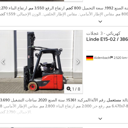
نة الصنع:
1992
, سعة التحميل:
800 كجم
, ارتفاع الرفع:
3.550 مم
, ارتفاع البناء:
2.270
80 مم
, مقاس الإطار الأمامي:
, مقاس الإطار الخلفي:
, الوزن الإجمالي:
1.559 كجم
كهربائي - 3 عجلات
Linde
E15-02 / 386
Aidenbach
2.520 km
1
/
8
الة:
مستعمل
, رقم الآلة/المركبة:
15361
, سنة الصنع:
2020
, ساعات التشغيل:
18x7-
6.470 مم
, رفع حر:
2.000 مم
, ارتفاع البناء:
2.800 مم
, مقاس الإطار الأمامي:
,
الإجمالي:
2.790 كجم