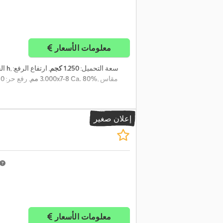
معلومات الأسعار
, سعة التحميل:
1.250 كجم
, ارتفاع الرفع:
8.546 h
ال
, مقاس
18x7-8 Ca. 80%
3.000 مم
, رفع حر:
450
إعلان صغير
معلومات الأسعار