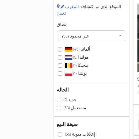
الموقع الذي تم اكتشافه:
المغرب
(تغيير)
نطاق:
غير محدود
(55)
ألمانيا
(48)
هولندا
(5)
بلجيكا
(1)
بولندا
(1)
د
الحالة
جديد
(2)
مستعمل
(53)
صيغة البيع
inde E16H
Linde E20
Linde E18L
Linde E18
إعلانات مبوبة
(55)