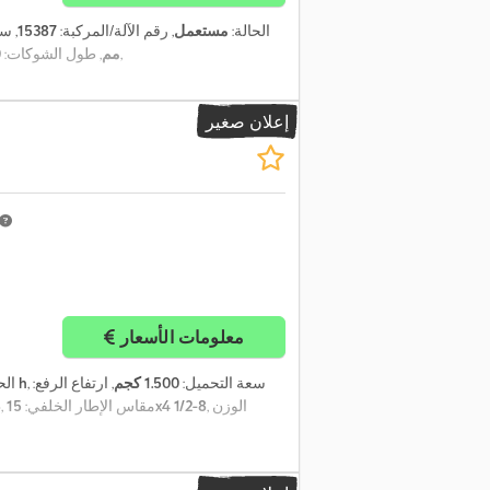
الحالة:
مستعمل
, رقم الآلة/المركبة:
15387
, س
,
مم
, طول الشوكات:
0
إعلان صغير
معلومات الأسعار
, سعة التحميل:
1.500 كجم
, ارتفاع الرفع:
13.690 h
الح
, الوزن
15x4 1/2-8
, مقاس الإطار الخلفي:
8