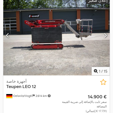
إعلان صغير
1
/
15
أجهزة خاصة
Teupen
LEO 12
‏14.900 €
Oelsnitz/Vogtl.
2.614 km
سعر ثابت بالإضافة إلى ضريبة القيمة
المضافة
(‏17.731 € إجمالي)