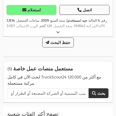
اتصل
استعلام
, رقم
3.834 h
الحالة:
جيد (مستخدم)
, سنة الصنع:
2009
, ساعات التشغيل:
الآلة/المركبة:
193042
, سعة التحميل:
120 كجم
, الوزن الإجمالي:
3.057
كجم
, ارتفاع البناء:
1.990 مم
, الحد الأقصى لعرض المنتج:
1.780 مم
, ارتفاع
,
العمل:
12.000 مم
حفظ البحث
مستعمل منصات عمل خاصة
(1)
ابحث الآن في كامل TruckScout24 مع أكثر من 120.000
مركبة مستعملة.
بحث
تصفح أكثر الفئات شعبية: