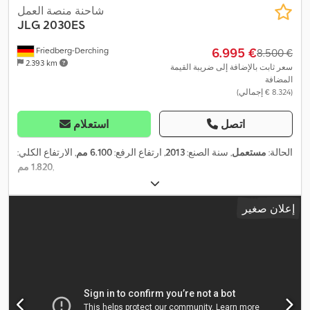
شاحنة منصة العمل
JLG
2030ES
‏6.995 €
Friedberg-Derching
‏8.500 €
2.393 km
سعر ثابت بالإضافة إلى ضريبة القيمة
المضافة
(‏8.324 € إجمالي)
اتصل
استعلام
الحالة:
مستعمل
, سنة الصنع:
2013
, ارتفاع الرفع:
6.100 مم
, الارتفاع الكلي:
,
1.820 مم
إعلان صغير