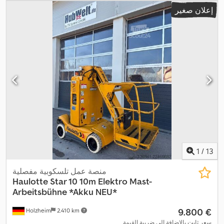
إعلان صغير
1
/
13
منصة عمل تلسكوبية مفصلية
Haulotte
Star 10 10m Elektro Mast-
Arbeitsbühne *Akku NEU*
‏9.800 €
Holzheim
2.410 km
سعر ثابت بالإضافة إلى ضريبة القيمة