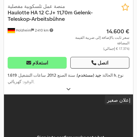
منصة عمل تلسكوبية مفصلية
Haulotte
HA 12 CJ+ 11,70m Gelenk-
Teleskop-Arbeitsbühne
‏14.600 €
Holzheim
2.410 km
سعر ثابت بالإضافة إلى ضريبة القيمة
المضافة
(‏17.374 € إجمالي)
اتصل
استعلام
, نوع
1.619 h
الحالة:
جيد (مستخدم)
, سنة الصنع:
2012
, ساعات التشغيل:
,
الوقود:
كهربائي
إعلان صغير