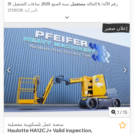
, رقم الآلة/
31 h
الحالة:
مستعمل
, سنة الصنع:
2025
, ساعات التشغيل:
,
المركبة:
2158028
إعلان صغير
1
/
15
منصة عمل تلسكوبية مفصلية
Haulotte
HA12CJ+ Valid inspection,