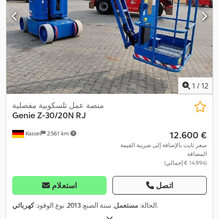
1
/
12
منصة عمل تلسكوبية مفصلية
Genie
Z-30/20N RJ
‏12.600 €
Kassel
2.561 km
سعر ثابت بالإضافة إلى ضريبة القيمة
المضافة
(‏14.994 € إجمالي)
اتصل
استعلام
,
الحالة:
مستعمل
, سنة الصنع:
2013
, نوع الوقود:
كهربائي