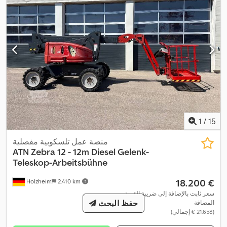
1
/
15
منصة عمل تلسكوبية مفصلية
ATN
Zebra 12 - 12m Diesel Gelenk-
Teleskop-Arbeitsbühne
‏18.200 €
Holzheim
2.410 km
سعر ثابت بالإضافة إلى ضريبة القيمة
حفظ البحث
المضافة
(‏21.658 € إجمالي)