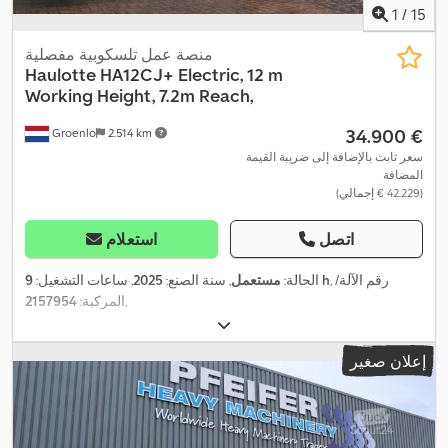
1
/
15
منصة عمل تلسكوبية مفصلية
Haulotte
HA12CJ+ Electric, 12 m
Working Height, 7.2m Reach,
‏34.900 €
Groenlo
2.514 km
سعر ثابت بالإضافة إلى ضريبة القيمة
المضافة
(‏42.229 € إجمالي)
اتصل
استعلام
, رقم الآلة/
9 h
الحالة:
مستعمل
, سنة الصنع:
2025
, ساعات التشغيل:
,
المركبة:
2157954
إعلان صغير