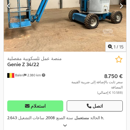
1
/
15
منصة عمل تلسكوبية مفصلية
Genie
Z 34/22
‏8.750 €
Balen
2.380 km
سعر ثابت بالإضافة إلى ضريبة القيمة
المضافة
(‏10.588 € إجمالي)
اتصل
استعلام
,
2.643 h
الحالة:
مستعمل
, سنة الصنع:
2008
, ساعات التشغيل: