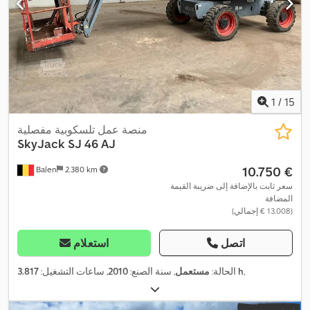
1
/
15
منصة عمل تلسكوبية مفصلية
SkyJack
SJ 46 AJ
‏10.750 €
Balen
2.380 km
سعر ثابت بالإضافة إلى ضريبة القيمة
المضافة
(‏13.008 € إجمالي)
اتصل
استعلام
,
3.817 h
الحالة:
مستعمل
, سنة الصنع:
2010
, ساعات التشغيل: