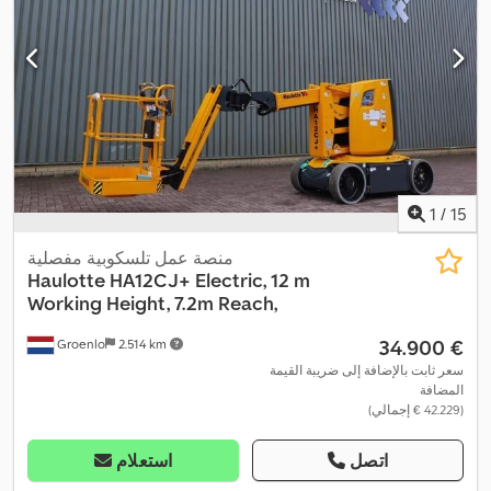
1
/
15
منصة عمل تلسكوبية مفصلية
Haulotte
HA12CJ+ Electric, 12 m
Working Height, 7.2m Reach,
‏34.900 €
Groenlo
2.514 km
سعر ثابت بالإضافة إلى ضريبة القيمة
المضافة
(‏42.229 € إجمالي)
اتصل
استعلام