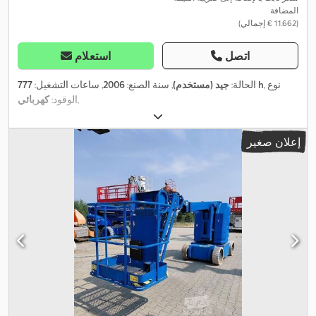
المضافة
(‏11.662 € إجمالي)
اتصل
استعلام
, نوع
777 h
الحالة:
جيد (مستخدم)
, سنة الصنع:
2006
, ساعات التشغيل:
,
الوقود:
كهربائي
إعلان صغير