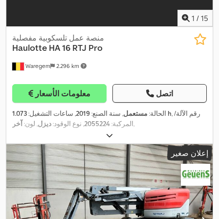
1
/
15
منصة عمل تلسكوبية مفصلية
Haulotte
HA 16 RTJ Pro
Waregem
2.296 km
اتصل
معلومات الأسعار
, رقم الآلة/
1.073 h
الحالة:
مستعمل
, سنة الصنع:
2019
, ساعات التشغيل:
,
المركبة:
2055224
, نوع الوقود:
ديزل
, لون:
آخر
إعلان صغير