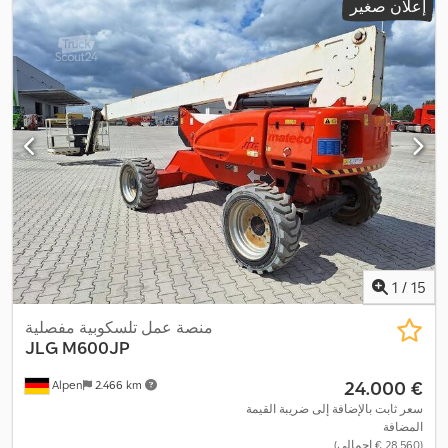
إعلان صغير
1
/
15
منصة عمل تلسكوبية مفصلية
JLG
M600JP
‏24.000 €
Alpen
2.466 km
سعر ثابت بالإضافة إلى ضريبة القيمة
المضافة
(‏28.560 € إجمالي)