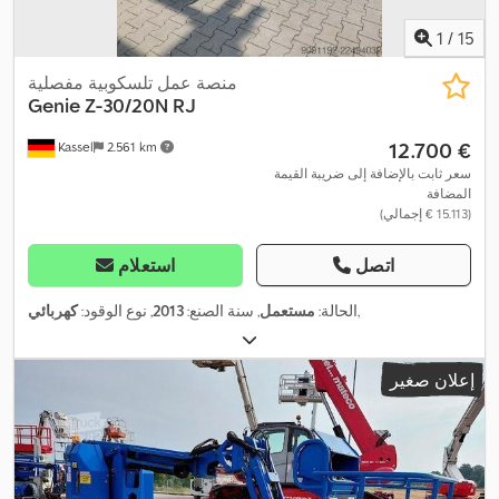
1
/
15
منصة عمل تلسكوبية مفصلية
Genie
Z-30/20N RJ
‏12.700 €
Kassel
2.561 km
سعر ثابت بالإضافة إلى ضريبة القيمة
المضافة
(‏15.113 € إجمالي)
اتصل
استعلام
,
الحالة:
مستعمل
, سنة الصنع:
2013
, نوع الوقود:
كهربائي
إعلان صغير