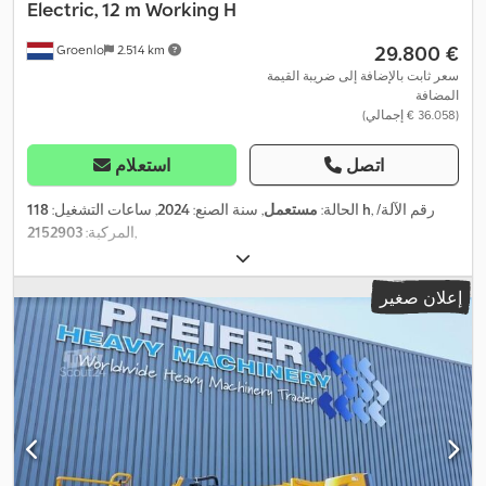
Electric, 12 m Working H
‏29.800 €
Groenlo
2.514 km
سعر ثابت بالإضافة إلى ضريبة القيمة
المضافة
(‏36.058 € إجمالي)
اتصل
استعلام
, رقم الآلة/
118 h
الحالة:
مستعمل
, سنة الصنع:
2024
, ساعات التشغيل:
,
المركبة:
2152903
إعلان صغير