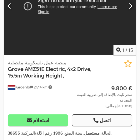
1
/
15
منصة عمل تلسكوبية مفصلية
Grove
AMZ51E Electric, 4x2 Drive,
15.5m Working Height,
‏9.800 €
Groenlo
2.514 km
سعر ثابت بالإضافة إلى ضريبة القيمة
المضافة
(‏11.858 € إجمالي)
اتصل
استعلام
,
الحالة:
مستعمل
, سنة الصنع:
1996
, رقم الآلة/المركبة:
38655