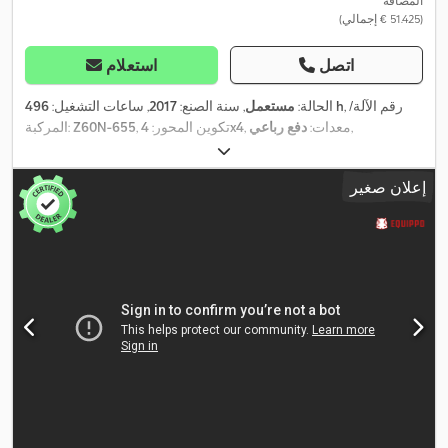
المضافة
(‏51.425 € إجمالي)
اتصل
استعلام
, رقم الآلة/
496 h
الحالة:
مستعمل
, سنة الصنع:
2017
, ساعات التشغيل:
,
, معدات:
دفع رباعي
4x4
, تكوين المحور:
Z60N-655
المركبة:
إعلان صغير