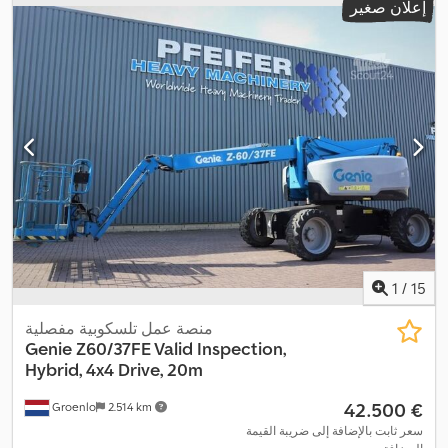
إعلان صغير
1
/
15
منصة عمل تلسكوبية مفصلية
Genie
Z60/37FE Valid Inspection,
Hybrid, 4x4 Drive, 20m
‏42.500 €
Groenlo
2.514 km
سعر ثابت بالإضافة إلى ضريبة القيمة