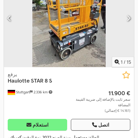
1
/
15
يرفع
Haulotte
STAR 8 S
‏11.900 €
Stuttgart
2.336 km
سعر ثابت بالإضافة إلى ضريبة القيمة
المضافة
(‏14.161 € إجمالي)
اتصل
استعلام
,
الحالة:
مستعمل
, سنة الصنع:
2022
, نوع الوقود:
كهربائي