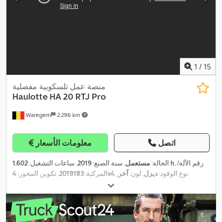
1
/
15
منصة عمل تلسكوبية مفصلية
Haulotte
HA 20 RTJ Pro
Waregem
2.296 km
اتصل
معلومات الأسعار
, رقم الآلة/
1.602 h
الحالة:
مستعمل
, سنة الصنع:
2019
, ساعات التشغيل:
, نوع الوقود:
ديزل
, لون:
آخر
,
4x4
المركبة:
2019183
, تكوين المحور:
,
معدات:
دفع رباعي