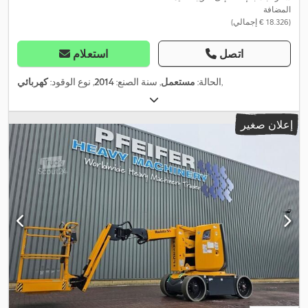
المضافة
(‏18.326 € إجمالي)
اتصل
استعلام
,
الحالة:
مستعمل
, سنة الصنع:
2014
, نوع الوقود:
كهربائي
إعلان صغير