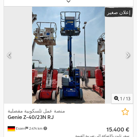
إعلان صغير
1
/
13
منصة عمل تلسكوبية مفصلية
Genie
Z-40/23N RJ
‏15.400 €
Essen
2.474 km
سعر ثابت بالإضافة إلى ضريبة القيمة