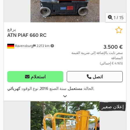
1
/
15
يرفع
ATN
PIAF 660 RC
‏3.500 €
Ravensburg
2.272 km
سعر ثابت بالإضافة إلى ضريبة القيمة
المضافة
(‏4.165 € إجمالي)
اتصل
استعلام
,
الحالة:
مستعمل
, سنة الصنع:
2016
, نوع الوقود:
كهربائي
إعلان صغير