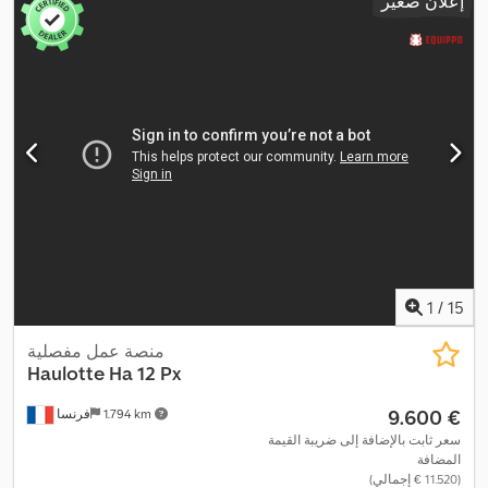
إعلان صغير
1
/
15
منصة عمل مفصلية
Haulotte
Ha 12 Px
‏9.600 €
1.794 km
فرنسا
سعر ثابت بالإضافة إلى ضريبة القيمة
المضافة
(‏11.520 € إجمالي)