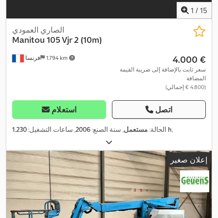
1
/
15
الصاري العمودي
Manitou
105 Vjr 2 (10m)
‏4.000 €
1.794 km
فرنسا
سعر ثابت بالإضافة إلى ضريبة القيمة
المضافة
(‏4.800 € إجمالي)
اتصل
استعلام
,
1.230 h
الحالة:
مستعمل
, سنة الصنع:
2006
, ساعات التشغيل:
إعلان صغير