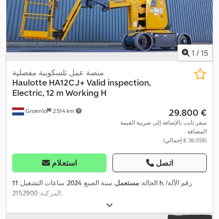
1
/
15
منصة عمل تلسكوبية مفصلية
Haulotte
HA12CJ+ Valid inspection,
Electric, 12 m Working H
‏29.800 €
Groenlo
2.514 km
سعر ثابت بالإضافة إلى ضريبة القيمة
المضافة
(‏36.058 € إجمالي)
اتصل
استعلام
, رقم الآلة/
11 h
الحالة:
مستعمل
, سنة الصنع:
2024
, ساعات التشغيل:
,
المركبة:
2152900