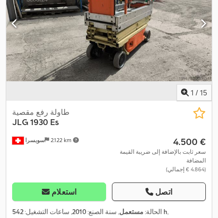
1
/
15
طاولة رفع مقصية
JLG
1930 Es
‏4.500 €
2.122 km
سويسرا
سعر ثابت بالإضافة إلى ضريبة القيمة
المضافة
(‏4.864 € إجمالي)
اتصل
استعلام
,
542 h
الحالة:
مستعمل
, سنة الصنع:
2010
, ساعات التشغيل: