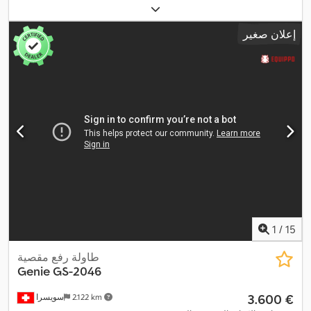
إعلان صغير
1
/
15
طاولة رفع مقصية
Genie
GS-2046
‏3.600 €
2.122 km
سويسرا