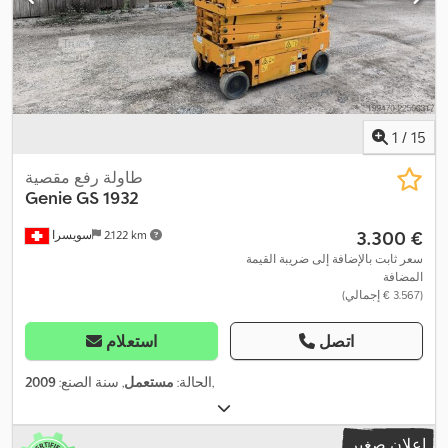
1
/
15
طاولة رفع مقصية
Genie
GS 1932
‏3.300 €
2.122 km
سويسرا
سعر ثابت بالإضافة إلى ضريبة القيمة
المضافة
(‏3.567 € إجمالي)
اتصل
استعلام
,
الحالة:
مستعمل
, سنة الصنع:
2009
إعلان صغير