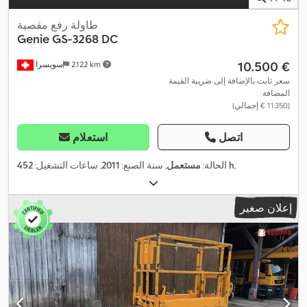
طاولة رفع مقصية
Genie
GS-3268 DC
‏10.500 €
2.122 km
سويسرا
سعر ثابت بالإضافة إلى ضريبة القيمة
المضافة
(‏11.350 € إجمالي)
اتصل
استعلام
,
452 h
الحالة:
مستعمل
, سنة الصنع:
2011
, ساعات التشغيل:
إعلان صغير