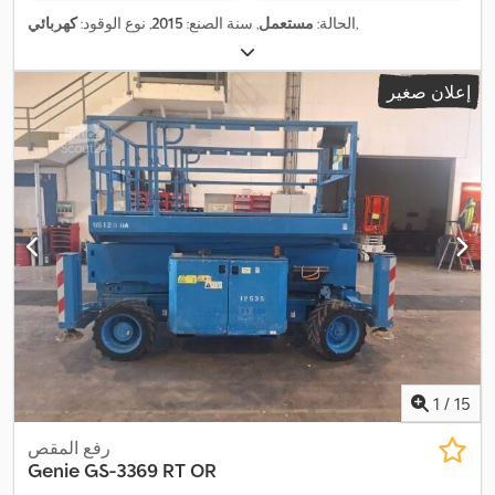
,
الحالة:
مستعمل
, سنة الصنع:
2015
, نوع الوقود:
كهربائي
إعلان صغير
1
/
15
رفع المقص
Genie
GS-3369 RT OR