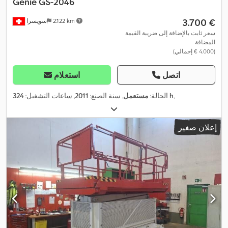
Genie
GS-2046
‏3.700 €
2.122 km
سويسرا
سعر ثابت بالإضافة إلى ضريبة القيمة
المضافة
(‏4.000 € إجمالي)
اتصل
استعلام
,
324 h
الحالة:
مستعمل
, سنة الصنع:
2011
, ساعات التشغيل:
إعلان صغير