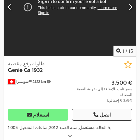
1
/
15
طاولة رفع مقصية
Genie
Gs 1932
‏3.500 €
2.122 km
سويسرا
سعر ثابت بالإضافة إلى ضريبة القيمة
المضافة
(‏3.784 € إجمالي)
اتصل
استعلام
,
1.005 h
الحالة:
مستعمل
, سنة الصنع:
2012
, ساعات التشغيل: