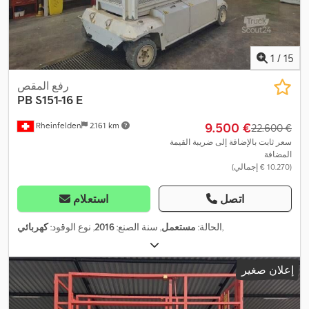
1
/
15
رفع المقص
PB
S151-16 E
‏9.500 €
Rheinfelden
2.161 km
‏22.600 €
سعر ثابت بالإضافة إلى ضريبة القيمة
المضافة
(‏10.270 € إجمالي)
اتصل
استعلام
,
الحالة:
مستعمل
, سنة الصنع:
2016
, نوع الوقود:
كهربائي
إعلان صغير