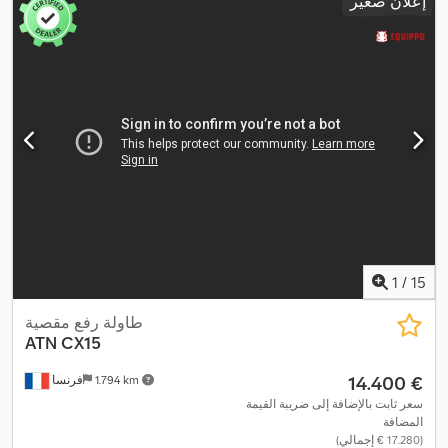
إعلان صغير
1
/
15
طاولة رفع مقصية
ATN
CX15
‏14.400 €
1.794 km
فرنسا
سعر ثابت بالإضافة إلى ضريبة القيمة
المضافة
(‏17.280 € إجمالي)