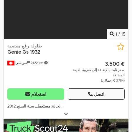
1
/
15
طاولة رفع مقصية
Genie
Gs 1932
‏3.500 €
2.122 km
سويسرا
سعر ثابت بالإضافة إلى ضريبة القيمة
المضافة
(‏3.784 € إجمالي)
اتصل
استعلام
,
الحالة:
مستعمل
, سنة الصنع:
2012