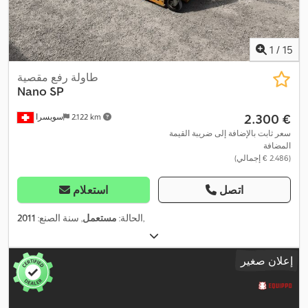
1
/
15
طاولة رفع مقصية
Nano
SP
‏2.300 €
2.122 km
سويسرا
سعر ثابت بالإضافة إلى ضريبة القيمة
المضافة
(‏2.486 € إجمالي)
اتصل
استعلام
,
الحالة:
مستعمل
, سنة الصنع:
2011
إعلان صغير