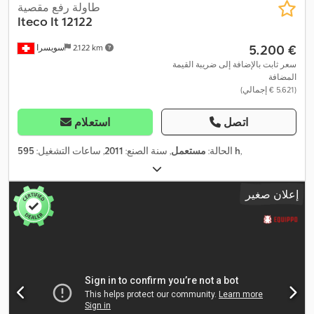
طاولة رفع مقصية
Iteco
It 12122
‏5.200 €
2.122 km
سويسرا
سعر ثابت بالإضافة إلى ضريبة القيمة
المضافة
(‏5.621 € إجمالي)
اتصل
استعلام
,
595 h
الحالة:
مستعمل
, سنة الصنع:
2011
, ساعات التشغيل:
إعلان صغير