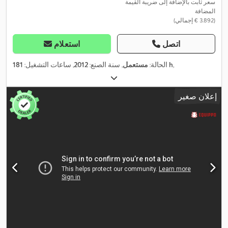
سعر ثابت بالإضافة إلى ضريبة القيمة
المضافة
(‏3.892 € إجمالي)
اتصل
استعلام
,
181 h
الحالة:
مستعمل
, سنة الصنع:
2012
, ساعات التشغيل:
إعلان صغير