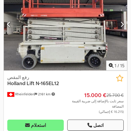
1
/
15
رفع المقص
Holland Lift
N-165EL12
‏15.000 €
Rheinfelden
2.161 km
‏25.700 €
سعر ثابت بالإضافة إلى ضريبة القيمة
المضافة
(‏16.215 € إجمالي)
اتصل
استعلام