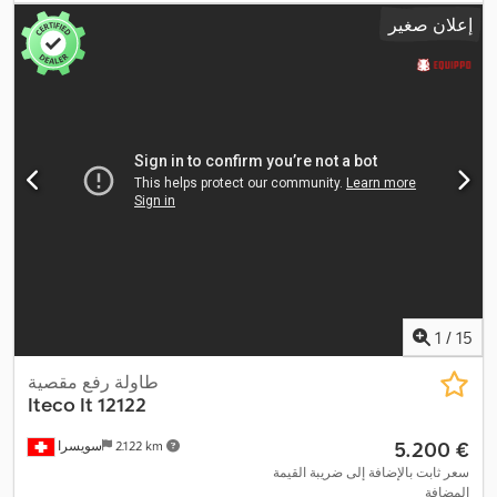
إعلان صغير
1
/
15
طاولة رفع مقصية
Iteco
It 12122
‏5.200 €
2.122 km
سويسرا
سعر ثابت بالإضافة إلى ضريبة القيمة
المضافة