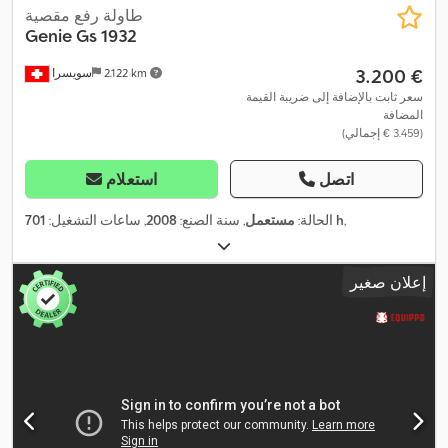
طاولة رفع مقصية
Genie
Gs 1932
‏3.200 €
2.122 km
سويسرا
سعر ثابت بالإضافة إلى ضريبة القيمة
المضافة
(‏3.459 € إجمالي)
اتصل
استعلام
,
701 h
الحالة:
مستعمل
, سنة الصنع:
2008
, ساعات التشغيل:
إعلان صغير