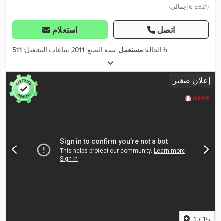
(‏5.621 € إجمالي)
اتصل
استعلام
,
511 h
الحالة:
مستعمل
, سنة الصنع:
2011
, ساعات التشغيل:
إعلان صغير
1
/
15