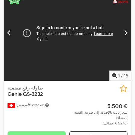
1
/
15
طاولة رفع مقصية
Genie
GS-3232
‏5.500 €
2.122 km
سويسرا
سعر ثابت بالإضافة إلى ضريبة القيمة
المضافة
(‏5.946 € إجمالي)