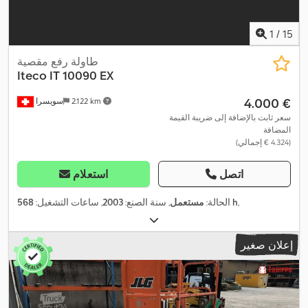
1
/
15
طاولة رفع مقصية
Iteco
IT 10090 EX
‏4.000 €
2.122 km
سويسرا
سعر ثابت بالإضافة إلى ضريبة القيمة
المضافة
(‏4.324 € إجمالي)
اتصل
استعلام
,
568 h
الحالة:
مستعمل
, سنة الصنع:
2003
, ساعات التشغيل:
إعلان صغير