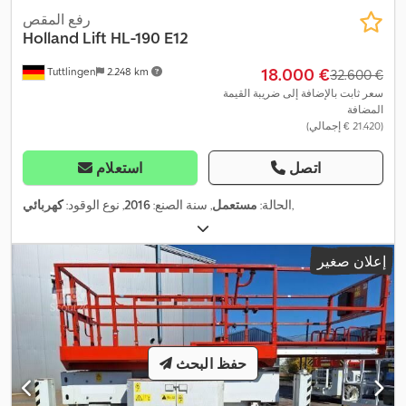
رفع المقص
Holland Lift
HL-190 E12
‏18.000 €
Tuttlingen
2.248 km
‏32.600 €
سعر ثابت بالإضافة إلى ضريبة القيمة
المضافة
(‏21.420 € إجمالي)
اتصل
استعلام
,
الحالة:
مستعمل
, سنة الصنع:
2016
, نوع الوقود:
كهربائي
إعلان صغير
حفظ البحث