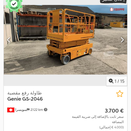
1
/
15
طاولة رفع مقصية
Genie
GS-2046
‏3.700 €
2.122 km
سويسرا
سعر ثابت بالإضافة إلى ضريبة القيمة
المضافة
(‏4.000 € إجمالي)