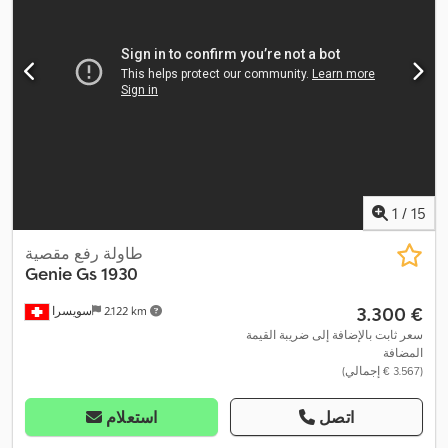
1
/
15
طاولة رفع مقصية
Genie
Gs 1930
‏3.300 €
2.122 km
سويسرا
سعر ثابت بالإضافة إلى ضريبة القيمة
المضافة
(‏3.567 € إجمالي)
اتصل
استعلام