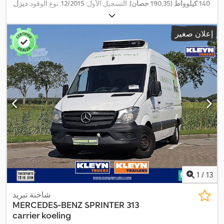
140 كيلوواط (190,35 حصان)
, التسجيل الأول:
12/2015
, نوع الوقود:
ديزل
,
, قاعدة العجلات:
3.660 مم
,
4x2
, تكوين المحور:
205/75R16
مقاس الإطار:
وقود:
ديزل
, لون:
أبيض
, كابينة السائق:
كابينة نهارية
, نوع التروس:
إعلان صغير
ميكانيكي
, عدد التروس:
6
, فئة الانبعاثات:
يورو 6
, تعليق:
فولاذ
, عدد
المقاعد:
3
, الطول الكلي:
6.200 مم
, العرض الكلي:
2.380 مم
, الارتفاع
الكلي:
3.100 مم
, طول مساحة التحميل:
3.330 مم
, عرض مساحة
التحميل:
2.150 مم
, ارتفاع مساحة التحميل:
1.950 مم
, سنة الصنع:
2015
,
معدات:
بلوتوث, تكييف الهواء, تنظيم النوافذ الكهربائي, رافعة خلفية,
قفل مركزي, مدفأة المقعد, مرآة كهربائية, نظام التحكم في الجر, نظام
,
الفرامل المانعة للانغلاق (ABS), نظام الملاحة
1
/
13
شاحنة تبريد
MERCEDES-BENZ
SPRINTER 313
carrier koeling