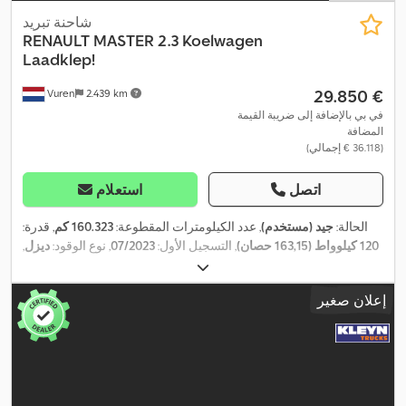
شاحنة تبريد
RENAULT
MASTER 2.3 Koelwagen
Laadklep!
‏29.850 €
Vuren
2.439 km
في بي بالإضافة إلى ضريبة القيمة
المضافة
(‏36.118 € إجمالي)
اتصل
استعلام
الحالة:
جيد (مستخدم)
, عدد الكيلومترات المقطوعة:
160.323 كم
, قدرة:
120 كيلوواط (163,15 حصان)
, التسجيل الأول:
07/2023
, نوع الوقود:
ديزل
,
, قاعدة العجلات:
3.680 مم
,
4x2
, تكوين المحور:
225/65R16
مقاس الإطار:
وقود:
ديزل
, لون:
أبيض
, كابينة السائق:
كابينة نهارية
, نوع التروس:
إعلان صغير
ميكانيكي
, عدد التروس:
6
, فئة الانبعاثات:
يورو 6
, تعليق:
آخر
, عدد المقاعد:
3
, الطول الكلي:
6.250 مم
, العرض الكلي:
2.100 مم
, الارتفاع الكلي:
2.900 مم
, طول مساحة التحميل:
3.300 مم
, عرض مساحة التحميل:
1.910 مم
, ارتفاع مساحة التحميل:
1.950 مم
, سنة الصنع:
2023
, معدات:
بلوتوث, تكييف الهواء, تنظيم النوافذ الكهربائي, رافعة خلفية, قفل
مركزي, مثبت السرعة, مرآة كهربائية, نظام التحكم في الجر, نظام