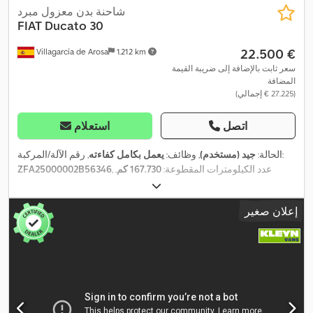
شاحنة بدن معزول مبرد
FIAT
Ducato 30
‏22.500 €
Villagarcía de Arosa
1.212 km
سعر ثابت بالإضافة إلى ضريبة القيمة
المضافة
(‏27.225 € إجمالي)
اتصل
استعلام
, رقم الآلة/المركبة:
الحالة:
جيد (مستخدم)
, وظائف:
يعمل بكامل كفاءته
, عدد الكيلومترات المقطوعة:
167.730 كم
,
ZFA25000002B56346
التسجيل الأول:
12/2016
, نوع الوقود:
ديزل
, وزن فارغ:
2.497 كجم
, الوزن
الأقصى للحمولة:
1.003 كجم
, الوزن الإجمالي:
3.500 كجم
, مقاس الإطار:
إعلان صغير
, قاعدة العجلات:
3.450 مم
, وقود:
ديزل
,
4x2
, تكوين المحور:
215/70r15
, لون:
أبيض
, نوع التروس:
ميكانيكي
, فئة الانبعاثات:
يورو 6
,
C
كفاءة الطاقة:
تعليق:
فولاذ
, عدد المقاعد:
3
, الحمولة المحورية المسموح بها (المحور 1):
1.850 كجم
, الحمولة المسموح بها للمحور (المحور 2):
2.000 كجم
, طول
مساحة التحميل:
2.800 مم
, عرض مساحة التحميل:
1.600 مم
, ارتفاع
,
مساحة التحميل:
1.780 مم
, سنة الصنع:
2016