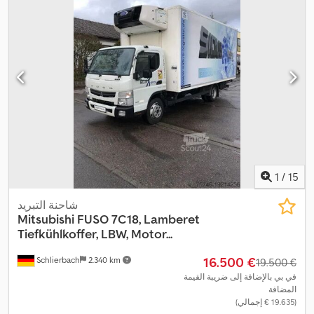
1.270 مم
, ارتفاع مساحة التحميل:
280 مم
, سنة الصنع:
2021
, معدات:
باب
منزلق, تاريخ خدمة كامل, تسجيل الشاحنة, تكييف الهواء, تنظيم النوافذ
الكهربائي, رافعة خلفية, قفل مركزي, مثبت السرعة, مدفأة المقعد,
,
مركبة لغير المدخنين, وحدة تبريد, وسادة هوائية
1
/
15
شاحنة التبريد
Mitsubishi
FUSO 7C18, Lamberet
Tiefkühlkoffer, LBW, Motor...
‏16.500 €
Schlierbach
2.340 km
‏19.500 €
في بي بالإضافة إلى ضريبة القيمة
المضافة
(‏19.635 € إجمالي)