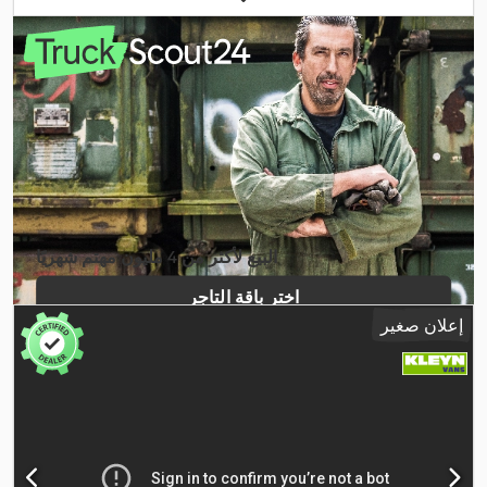
وقود:
ديزل
, لون:
أبيض
, كابينة السائق:
كابينة نهارية
, نوع التروس:
ميكانيكي
, عدد التروس:
6
, فئة الانبعاثات:
يورو 6
, تعليق:
فولاذ
, عدد
المقاعد:
3
, الطول الكلي:
6.500 مم
, العرض الكلي:
2.250 مم
, الارتفاع
الكلي:
2.950 مم
, طول مساحة التحميل:
3.480 مم
, عرض مساحة
التحميل:
2.070 مم
, ارتفاع مساحة التحميل:
1.950 مم
, سنة الصنع:
2022
,
Apple CarPlay, بلوتوث, تكييف الهواء, تنظيم النوافذ الكهربائي,
معدات:
رافعة خلفية, قفل مركزي, مرآة كهربائية, نظام التحكم في الجر, نظام
,
الفرامل المانعة للانغلاق (ABS)
البيع لأكثر من 4 مليون مهتم شهريًا
اختر باقة التاجر
إعلان صغير
إنشاء إعلان فردي