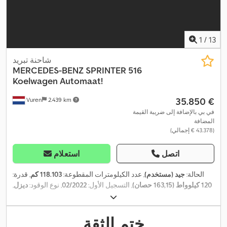
1
/
13
شاحنة تبريد
MERCEDES-BENZ
SPRINTER 516
Koelwagen Automaat!
‏35.850 €
Vuren
2.439 km
في بي بالإضافة إلى ضريبة القيمة
المضافة
(‏43.378 € إجمالي)
اتصل
استعلام
الحالة:
جيد (مستخدم)
, عدد الكيلومترات المقطوعة:
118.103 كم
, قدرة:
120 كيلوواط (163,15 حصان)
, التسجيل الأول:
02/2022
, نوع الوقود:
ديزل
,
, قاعدة العجلات:
3.670 مم
,
4x2
, تكوين المحور:
205/75R16
مقاس الإطار:
وقود:
ديزل
, لون:
أبيض
, كابينة السائق:
كابينة نهارية
, نوع التروس:
تلقائي
,
فئة الانبعاثات:
يورو 6
, تعليق:
فولاذ
, عدد المقاعد:
3
, الطول الكلي:
6.100
ختم الثقة