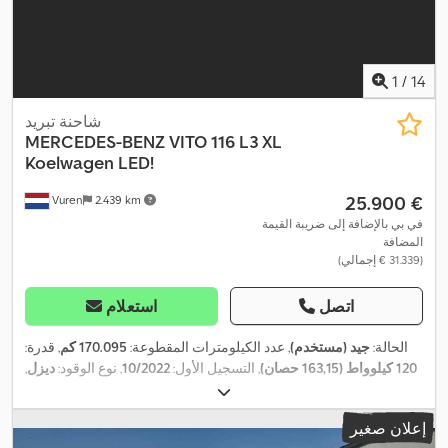
1
/
14
شاحنة تبريد
MERCEDES-BENZ
VITO 116 L3 XL
Koelwagen LED!
‏25.900 €
Vuren
2.439 km
في بي بالإضافة إلى ضريبة القيمة
المضافة
(‏31.339 € إجمالي)
اتصل
استعلام
الحالة:
جيد (مستخدم)
, عدد الكيلومترات المقطوعة:
170.095 كم
, قدرة:
120 كيلوواط (163,15 حصان)
, التسجيل الأول:
10/2022
, نوع الوقود:
ديزل
,
, قاعدة العجلات:
3.430 مم
,
4x2
, تكوين المحور:
205/65R16
مقاس الإطار:
وقود:
ديزل
, لون:
أبيض
, كابينة السائق:
كابينة نهارية
, نوع التروس:
تلقائي
,
إعلان صغير
فئة الانبعاثات:
يورو 6
, عدد المقاعد:
3
, الطول الكلي:
5.370 مم
, العرض