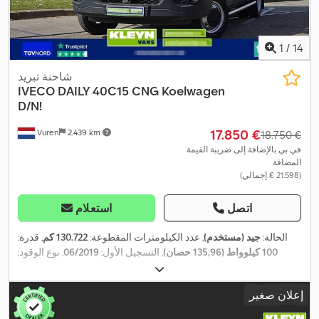
1
/
14
شاحنة تبريد
IVECO
DAILY 40C15 CNG Koelwagen
D/N!
‏17.850 €
Vuren
2.439 km
‏18.750 €
في بي بالإضافة إلى ضريبة القيمة
المضافة
(‏21.598 € إجمالي)
اتصل
استعلام
الحالة:
جيد (مستخدم)
, عدد الكيلومترات المقطوعة:
130.722 كم
, قدرة:
100 كيلوواط (135,96 حصان)
, التسجيل الأول:
06/2019
, نوع الوقود:
, قاعدة العجلات:
4x2
, تكوين المحور:
195/75R16
بنزين
, مقاس الإطار:
3.520 مم
, لون:
أبيض
, كابينة السائق:
كابينة نهارية
, نوع التروس:
تلقائي
,
إعلان صغير
فئة الانبعاثات:
يورو 6
, تعليق:
آخر
, عدد المقاعد:
3
, الطول الكلي:
6.050
مم
, العرض الكلي:
2.050 مم
, الارتفاع الكلي:
2.950 مم
, طول مساحة