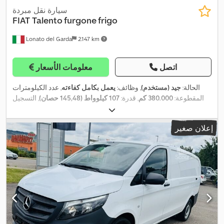
سيارة نقل مبردة
FIAT
Talento furgone frigo
Lonato del Garda
2.147 km
اتصل
معلومات الأسعار
الحالة:
جيد (مستخدم)
, وظائف:
يعمل بكامل كفاءته
, عدد الكيلومترات
المقطوعة:
380.000 كم
, قدرة:
107 كيلوواط (145,48 حصان)
, التسجيل
الأول:
09/2017
, نوع الوقود:
ديزل
, الوزن الإجمالي:
3.040 كجم
, الفحص
, لون:
أبيض
, نوع التروس:
ميكانيكي
, فئة الانبعاثات:
10/2025
القادم (TÜV):
إعلان صغير
يورو 5
, سنة الصنع:
2017
, معدات:
تكييف الهواء, قفل مركزي, نظام
,
الفرامل المانعة للانغلاق (ABS)