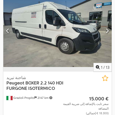
الكلي:
1.930 مم
, الارتفاع الكلي:
2.150 مم
, طول مساحة التحميل:
2.540
مم
, عرض مساحة التحميل:
1.500 مم
, ارتفاع مساحة التحميل:
1.190 مم
,
Apple CarPlay, بلوتوث, تكييف الهواء, تنظيم
, معدات:
سنة الصنع:
2022
النوافذ الكهربائي, قفل مركزي, مثبت السرعة, مدفأة المقعد, مرآة
,
كهربائية, نظام التحكم في الجر, نظام الفرامل المانعة للانغلاق (ABS)
1
/
13
شاحنة تبريد
Peugeot
BOXER 2.2 140 HDI
FURGONE ISOTERMICO
‏15.000 €
Grazioli Propito
2.147 km
سعر ثابت بالإضافة إلى ضريبة القيمة
المضافة
(‏18.300 € إجمالي)