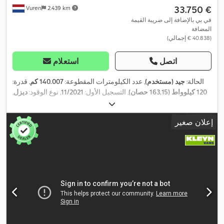
‏33.750 €
Vuren
2.439 km
في بي بالإضافة إلى ضريبة القيمة
المضافة
(‏40.838 € إجمالي)
اتصل
استعلام
الحالة:
جيد (مستخدم)
, عدد الكيلومترات المقطوعة:
140.007 كم
, قدرة:
120 كيلوواط (163,15 حصان)
, التسجيل الأول:
11/2021
, نوع الوقود:
ديزل
,
, قاعدة العجلات:
4.330 مم
,
4x2
, تكوين المحور:
205/75R16
مقاس الإطار:
وقود:
ديزل
, لون:
أبيض
, كابينة السائق:
كابينة نهارية
, نوع التروس:
تلقائي
,
إعلان صغير
فئة الانبعاثات:
يورو 6
, تعليق:
فولاذ
, عدد المقاعد:
3
, الطول الكلي:
6.100
مم
, العرض الكلي:
2.100 مم
, الارتفاع الكلي:
3.010 مم
, طول مساحة
التحميل:
3.240 مم
, عرض مساحة التحميل:
1.910 مم
, ارتفاع مساحة
Apple CarPlay, بلوتوث,
, معدات:
التحميل:
1.950 مم
, سنة الصنع:
2021
تكييف الهواء, تنظيم النوافذ الكهربائي, قفل مركزي, مثبت السرعة, مرآة
كهربائية, نظام التحكم في الجر, نظام الفرامل المانعة للانغلاق (ABS),
,
نظام الملاحة