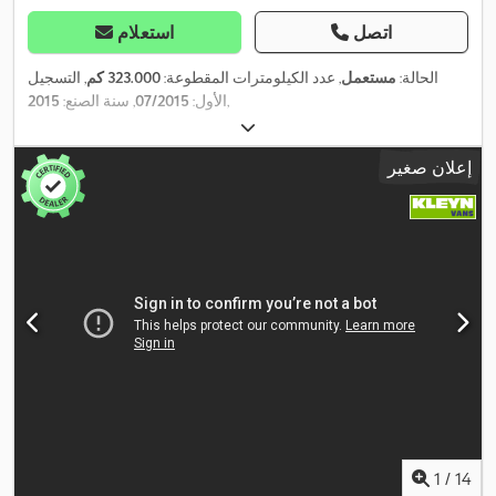
اتصل
استعلام
الحالة:
مستعمل
, عدد الكيلومترات المقطوعة:
323.000 كم
, التسجيل
,
الأول:
07/2015
, سنة الصنع:
2015
إعلان صغير
1
/
14