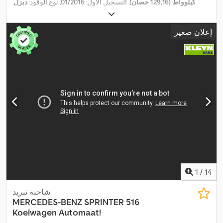
كيلوواط (129,16 حصان)
, التسجيل الأول:
01/2016
, نوع الوقود:
ديزل
,
, قاعدة العجلات:
4.330 مم
,
4x2
, تكوين المحور:
235/65R16
مقاس الإطار:
وقود:
ديزل
, لون:
أبيض
, كابينة السائق:
كابينة نهارية
, نوع التروس:
إعلان صغير
ميكانيكي
, عدد التروس:
6
, فئة الانبعاثات:
يورو 5
, تعليق:
فولاذ
, عدد
المقاعد:
3
, الطول الكلي:
7.150 مم
, العرض الكلي:
1.990 مم
, الارتفاع
الكلي:
2.730 مم
, طول مساحة التحميل:
4.200 مم
, عرض مساحة
التحميل:
1.680 مم
, ارتفاع مساحة التحميل:
1.800 مم
, سنة الصنع:
2016
,
معدات:
بلوتوث, تكييف الهواء, تنظيم النوافذ الكهربائي, قفل مركزي,
مرآة كهربائية, نظام التحكم في الجر, نظام الفرامل المانعة للانغلاق
(ABS)
,
1
/
14
شاحنة تبريد
MERCEDES-BENZ
SPRINTER 516
Koelwagen Automaat!