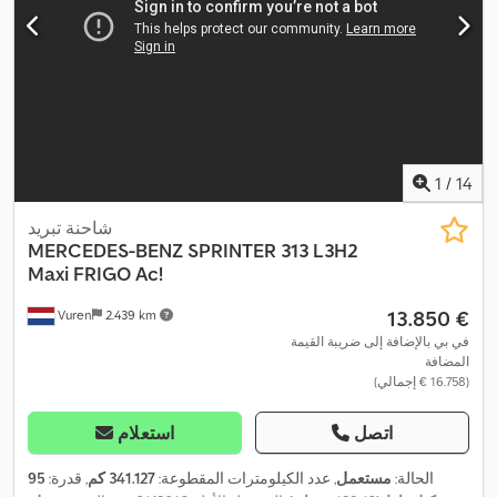
,
الفرامل المانعة للانغلاق (ABS), نظام الملاحة
1
/
14
شاحنة تبريد
MERCEDES-BENZ
SPRINTER 313 L3H2
Maxi FRIGO Ac!
‏13.850 €
Vuren
2.439 km
في بي بالإضافة إلى ضريبة القيمة
المضافة
(‏16.758 € إجمالي)
اتصل
استعلام
الحالة:
مستعمل
, عدد الكيلومترات المقطوعة:
341.127 كم
, قدرة:
95