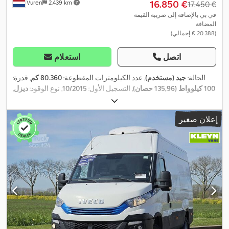
‏16.850 €
Vuren
2.439 km
‏17.450 €
في بي بالإضافة إلى ضريبة القيمة
المضافة
(‏20.388 € إجمالي)
اتصل
استعلام
الحالة:
جيد (مستخدم)
, عدد الكيلومترات المقطوعة:
80.360 كم
, قدرة:
100 كيلوواط (135,96 حصان)
, التسجيل الأول:
10/2015
, نوع الوقود:
ديزل
,
, قاعدة العجلات:
2.900 مم
,
4x2
, تكوين المحور:
195/70R15
مقاس الإطار:
وقود:
ديزل
, لون:
أبيض
, كابينة السائق:
كابينة نهارية
, نوع التروس:
إعلان صغير
ميكانيكي
, عدد التروس:
6
, فئة الانبعاثات:
يورو 5
, تعليق:
فولاذ
, عدد
المقاعد:
3
, الطول الكلي:
5.200 مم
, العرض الكلي:
2.100 مم
, الارتفاع
الكلي:
2.900 مم
, طول مساحة التحميل:
3.200 مم
, عرض مساحة
التحميل:
1.890 مم
, ارتفاع مساحة التحميل:
1.950 مم
, سنة الصنع:
2015
,
معدات:
بلوتوث, تكييف الهواء, تنظيم النوافذ الكهربائي, قفل مركزي,
مرآة كهربائية, نظام التحكم في الجر, نظام الفرامل المانعة للانغلاق
(ABS)
,