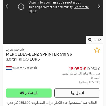
1
/
12
شاحنة تبريد
MERCEDES-BENZ
SPRINTER 519 V6
3.0ltr FRIGO EUR6
‏18.950 €
Vuren
2.439 km
‏19.950 €
في بي بالإضافة إلى ضريبة القيمة
المضافة
(‏22.930 € إجمالي)
اتصل
استعلام
الحالة:
جيد (مستخدم)
, عدد الكيلومترات المقطوعة:
255.390 كم
, قدرة: