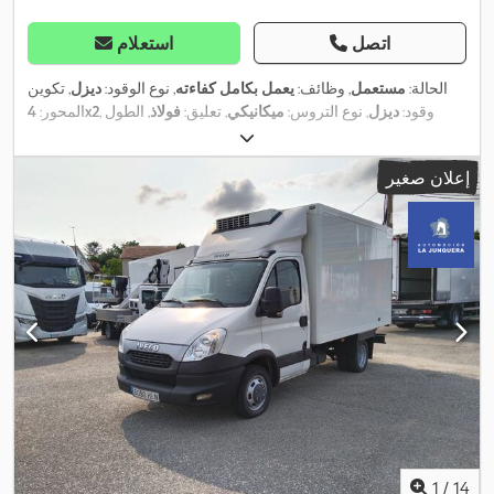
اتصل
استعلام
الحالة:
مستعمل
, وظائف:
يعمل بكامل كفاءته
, نوع الوقود:
ديزل
, تكوين
, وقود:
ديزل
, نوع التروس:
ميكانيكي
, تعليق:
فولاذ
, الطول
4x2
المحور:
,
الكلي:
5.998 مم
, العرض الكلي:
2.050 مم
, سنة الصنع:
2026
إعلان صغير
1
/
14