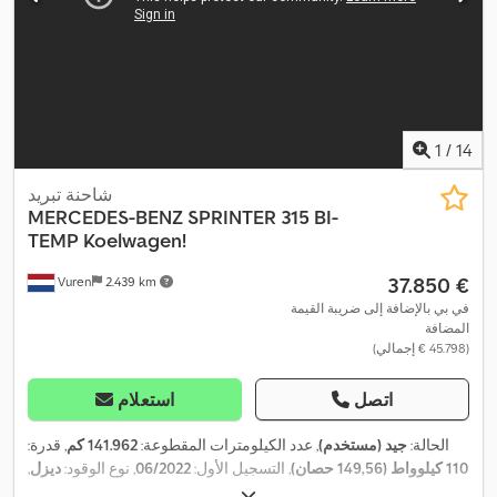
1
/
14
شاحنة تبريد
MERCEDES-BENZ
SPRINTER 315 BI-
TEMP Koelwagen!
‏37.850 €
Vuren
2.439 km
في بي بالإضافة إلى ضريبة القيمة
المضافة
(‏45.798 € إجمالي)
اتصل
استعلام
الحالة:
جيد (مستخدم)
, عدد الكيلومترات المقطوعة:
141.962 كم
, قدرة:
110 كيلوواط (149,56 حصان)
, التسجيل الأول:
06/2022
, نوع الوقود:
ديزل
,
, قاعدة العجلات:
3.670 مم
,
4x2
, تكوين المحور:
235/65R16
مقاس الإطار: