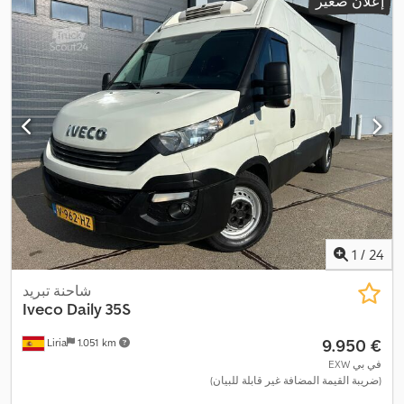
إعلان صغير
1
/
24
شاحنة تبريد
Iveco
Daily 35S
‏9.950 €
Liria
1.051 km
EXW في بي
(ضريبة القيمة المضافة غير قابلة للبيان)