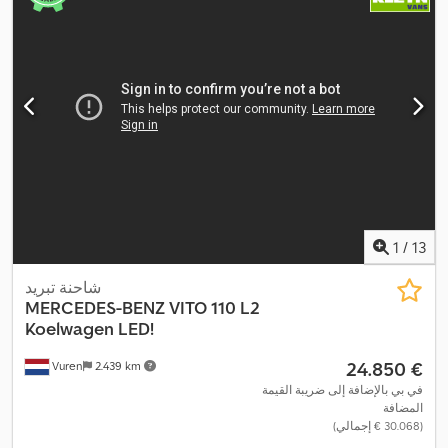
التحميل:
3.400 مم
, عرض مساحة التحميل:
1.630 مم
, ارتفاع مساحة
التحميل:
1.770 مم
, سنة الصنع:
2019
, معدات:
بلوتوث, تكييف الهواء, تنظيم
النوافذ الكهربائي, قفل مركزي, مرآة كهربائية, نظام التحكم في الجر,
,
نظام الفرامل المانعة للانغلاق (ABS)
1
/
13
شاحنة تبريد
MERCEDES-BENZ
VITO 110 L2
Koelwagen LED!
‏24.850 €
Vuren
2.439 km
في بي بالإضافة إلى ضريبة القيمة
المضافة
(‏30.068 € إجمالي)