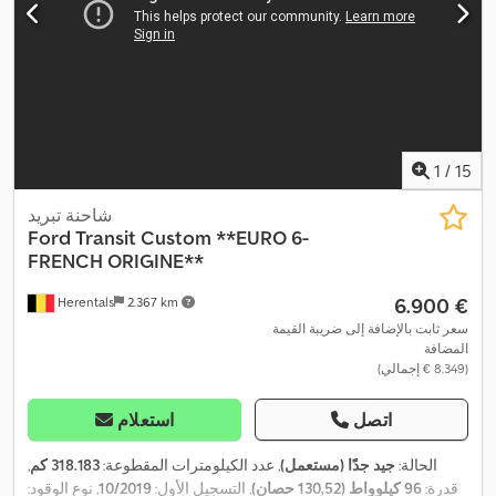
1
/
15
شاحنة تبريد
Ford
Transit Custom **EURO 6-
FRENCH ORIGINE**
‏6.900 €
Herentals
2.367 km
سعر ثابت بالإضافة إلى ضريبة القيمة
المضافة
(‏8.349 € إجمالي)
اتصل
استعلام
الحالة:
جيد جدًا (مستعمل)
, عدد الكيلومترات المقطوعة:
318.183 كم
,
قدرة:
96 كيلوواط (130,52 حصان)
, التسجيل الأول:
10/2019
, نوع الوقود: