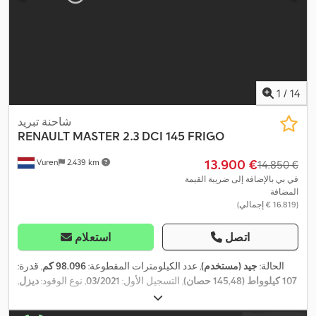
1
/
14
شاحنة تبريد
RENAULT
MASTER 2.3 DCI 145 FRIGO
‏13.900 €
Vuren
2.439 km
‏14.850 €
في بي بالإضافة إلى ضريبة القيمة
المضافة
(‏16.819 € إجمالي)
اتصل
استعلام
الحالة:
جيد (مستخدم)
, عدد الكيلومترات المقطوعة:
98.096 كم
, قدرة:
107 كيلوواط (145,48 حصان)
, التسجيل الأول:
03/2021
, نوع الوقود:
ديزل
,
, قاعدة العجلات:
3.680 مم
,
4x2
, تكوين المحور:
225/65R16
مقاس الإطار:
وقود:
ديزل
, لون:
أبيض
, كابينة السائق:
كابينة نهارية
, نوع التروس: