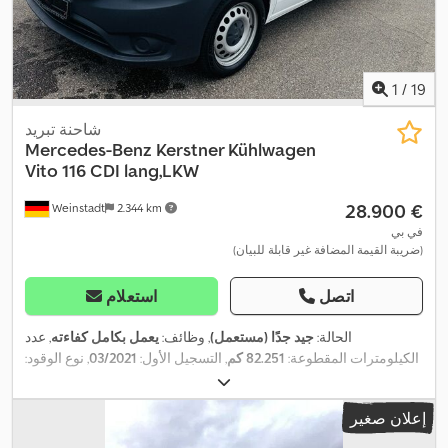
1
/
19
شاحنة تبريد
Mercedes-Benz
Kerstner Kühlwagen
Vito 116 CDI lang,LKW
‏28.900 €
Weinstadt
2.344 km
في بي
(ضريبة القيمة المضافة غير قابلة للبيان)
اتصل
استعلام
الحالة:
جيد جدًا (مستعمل)
, وظائف:
يعمل بكامل كفاءته
, عدد
الكيلومترات المقطوعة:
82.251 كم
, التسجيل الأول:
03/2021
, نوع الوقود:
, الفحص القادم (TÜV):
ديزل
, الوزن الأقصى للحمولة:
3.500 كجم
, وقود:
ديزل
, سعة خزان الوقود:
57 ل
, لون:
أبيض
, فئة الانبعاثات:
03/2027
إعلان صغير
يورو 6 دي
, عدد المقاعد:
3
, الارتفاع الكلي:
1.910 مم
, حجم مساحة
التحميل:
5 م³
, طول مساحة التحميل:
2.830 مم
, عرض مساحة التحميل: