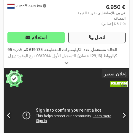
‏6.950 €
Vuren
2.439 km
في بي بالإضافة إلى ضريبة القيمة
المضافة
(‏8.410 € إجمالي)
اتصل
استعلام
الحالة:
مستعمل
, عدد الكيلومترات المقطوعة:
619.735 كم
, قدرة:
95
كيلوواط (129,16 حصان)
, التسجيل الأول:
03/2014
, نوع الوقود:
ديزل
,
, قاعدة العجلات:
3.670 مم
,
4x2
, تكوين المحور:
235/65R16
مقاس الإطار:
وقود:
ديزل
, لون:
أبيض
, كابينة السائق:
كابينة نهارية
, نوع التروس:
إعلان صغير
ميكانيكي
, عدد التروس:
6
, فئة الانبعاثات:
يورو 5
, تعليق:
فولاذ
, عدد
المقاعد:
3
, الطول الكلي:
5.900 مم
, العرض الكلي:
2.000 مم
, الارتفاع
الكلي:
2.850 مم
, طول مساحة التحميل:
3.180 مم
, عرض مساحة
التحميل:
1.640 مم
, ارتفاع مساحة التحميل:
1.800 مم
, سنة الصنع:
2014
,
معدات:
بلوتوث, تكييف الهواء, تنظيم النوافذ الكهربائي, قفل مركزي,
مثبت السرعة, مرآة كهربائية, نظام التحكم في الجر, نظام الفرامل
,
المانعة للانغلاق (ABS)