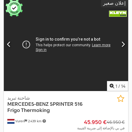
إعلان صغير
ميكانيكي
, عدد التروس:
6
, فئة الانبعاثات:
يورو 6
, تعليق:
آخر
, عدد المقاعد:
2
, الطول الكلي:
5.750 مم
, العرض الكلي:
2.100 مم
, الارتفاع الكلي:
2.770
مم
, طول مساحة التحميل:
2.950 مم
, عرض مساحة التحميل:
1.850 مم
,
ارتفاع مساحة التحميل:
1.960 مم
, سنة الصنع:
2021
, معدات:
بلوتوث,
تكييف الهواء, تنظيم النوافذ الكهربائي, سخان التدفئة أثناء التوقف, قفل
مركزي, مثبت السرعة, مرآة كهربائية, نظام التحكم في الجر, نظام
,
الفرامل المانعة للانغلاق (ABS)
1
/
14
شاحنة تبريد
MERCEDES-BENZ
SPRINTER 516
Frigo Thermoking
‏45.950 €
Vuren
2.439 km
‏46.950 €
في بي بالإضافة إلى ضريبة القيمة