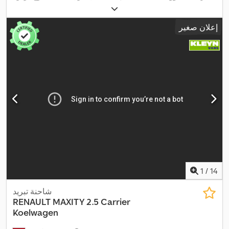
ديزل
, وقود:
ديزل
, لون:
أبيض
, نوع التروس:
ميكانيكي
, فئة الانبعاثات:
يورو
,
6
, سنة الصنع:
2019
إعلان صغير
1
/
14
شاحنة تبريد
RENAULT
MAXITY 2.5 Carrier
Koelwagen