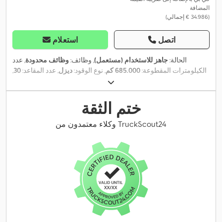
المضافة
(‏34.986 € إجمالي)
اتصل
استعلام
الحالة:
جاهز للاستخدام (مستعمل)
, وظائف:
وظائف محدودة
, عدد
الكيلومترات المقطوعة:
685.000 كم
, نوع الوقود:
ديزل
, عدد المقاعد:
30
,
عدد أماكن الوقوف:
53
, نوع التروس:
تلقائي
, تكوين المحور:
محورين
, لون:
أحمر
, فرامل:
المُبطئ
, تعليق:
هواء
, الطول الكلي:
1.200 مم
, سنة الصنع:
2013
, معدات:
إطارات لجميع الفصول, برنامج الثبات الإلكتروني (ESP),
ختم الثقة
توجيه معزز بالطاقة, مثبت السرعة, مدفأة المقعد, نظام الفرامل المانعة
,
للانغلاق (ABS), وسادة هوائية
وكلاء معتمدون من TruckScout24