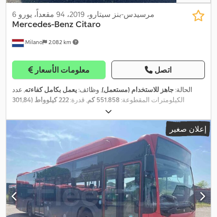
مرسيدس-بنز سيتارو، 2019، 94 مقعداً، يورو 6
Mercedes-Benz
Citaro
Milano
2.082 km
اتصل
معلومات الأسعار
الحالة:
جاهز للاستخدام (مستعمل)
, وظائف:
يعمل بكامل كفاءته
, عدد
الكيلومترات المقطوعة:
551.858 كم
, قدرة:
222 كيلوواط (301,84
حصان)
, التسجيل الأول:
08/2019
, نوع الوقود:
هجين
, عدد المقاعد:
35
, عدد
أماكن الوقوف:
59
, نوع التروس:
تلقائي
, تكوين المحور:
محورين
, الفحص
إعلان صغير
, فئة الانبعاثات:
يورو 6
, مقاس الإطار:
275/70
04/2027
القادم (TÜV):
, الطول الكلي:
12.140 مم
, معدات:
تكييف الهواء, سخان التدفئة
R22.5
أثناء التوقف, ملائم لذوي الاحتياجات الخاصة, نظام التحكم في الجر,
,
نظام الفرامل المانعة للانغلاق (ABS)