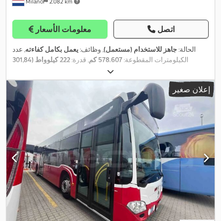
Milano
2.082 km
اتصل
معلومات الأسعار
الحالة:
جاهز للاستخدام (مستعمل)
, وظائف:
يعمل بكامل كفاءته
, عدد
الكيلومترات المقطوعة:
578.607 كم
, قدرة:
222 كيلوواط (301,84
حصان)
, التسجيل الأول:
08/2019
, نوع الوقود:
هجين
, عدد المقاعد:
35
, عدد
أماكن الوقوف:
59
, نوع التروس:
تلقائي
, تكوين المحور:
محورين
, الفحص
إعلان صغير
, فئة الانبعاثات:
يورو 6
, مقاس الإطار:
275/70
04/2027
القادم (TÜV):
, الطول الكلي:
12.140 مم
, معدات:
تكييف الهواء, سخان التدفئة
R22.5
أثناء التوقف, ملائم لذوي الاحتياجات الخاصة, نظام التحكم في الجر,
,
نظام الفرامل المانعة للانغلاق (ABS)