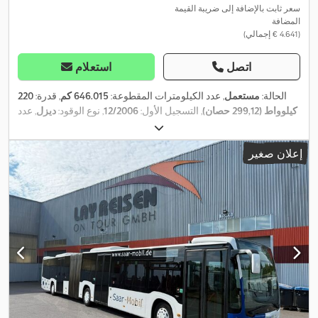
سعر ثابت بالإضافة إلى ضريبة القيمة
المضافة
(‏4.641 € إجمالي)
اتصل
استعلام
الحالة:
مستعمل
, عدد الكيلومترات المقطوعة:
646.015 كم
, قدرة:
220
كيلوواط (299,12 حصان)
, التسجيل الأول:
12/2006
, نوع الوقود:
ديزل
, عدد
المقاعد:
43
, نوع التروس:
تلقائي
, فئة الانبعاثات:
يورو 4
, لون:
أبيض
,
فرامل:
المُبطئ
, الطول الكلي:
12.040 مم
, العرض الكلي:
3.400 مم
,
إعلان صغير
الارتفاع الكلي:
2.550 مم
, سنة الصنع:
2006
, معدات:
أضواء الضباب,
توجيه معزز بالطاقة, نظام التحكم في الجر, نظام الفرامل المانعة
,
للانغلاق (ABS)