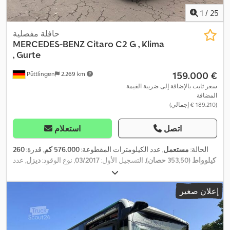
1
/
25
حافلة مفصلية
MERCEDES-BENZ
Citaro C2 G , Klima
, Gurte
‏159.000 €
Püttlingen
2.269 km
سعر ثابت بالإضافة إلى ضريبة القيمة
المضافة
(‏189.210 € إجمالي)
اتصل
استعلام
الحالة:
مستعمل
, عدد الكيلومترات المقطوعة:
576.000 كم
, قدرة:
260
كيلوواط (353,50 حصان)
, التسجيل الأول:
03/2017
, نوع الوقود:
ديزل
, عدد
المقاعد:
51
, نوع التروس:
تلقائي
, فئة الانبعاثات:
يورو 6
, لون:
أبيض
, فرامل:
المُبطئ
, معدات:
تكييف الهواء, سخان التدفئة أثناء التوقف, نظام الفرامل
إعلان صغير
,
المانعة للانغلاق (ABS)