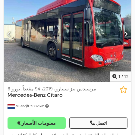
أثناء التوقف, ملائم لذوي الاحتياجات الخاصة, نظام التحكم في الجر,
,
نظام الفرامل المانعة للانغلاق (ABS)
1
/
12
مرسيدس-بنز سيتارو، 2019، 94 مقعداً، يورو 6
Mercedes-Benz
Citaro
Milano
2.082 km
اتصل
معلومات الأسعار