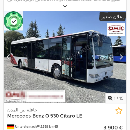
التروس:
تلقائي
, فئة الانبعاثات:
يورو 5
, لون:
أبيض
, فرامل:
المُبطئ
, الطول
الكلي:
12.040 مم
, العرض الكلي:
3.400 مم
, الارتفاع الكلي:
2.550 مم
,
إعلان صغير
سنة الصنع:
2010
, معدات:
أضواء الضباب, توجيه معزز بالطاقة, نظام
,
التحكم في الجر, نظام الفرامل المانعة للانغلاق (ABS)
1
/
15
حافلة بين المدن
Mercedes-Benz
O 530 Citaro LE
‏3.900 €
Untersteinach
2.558 km