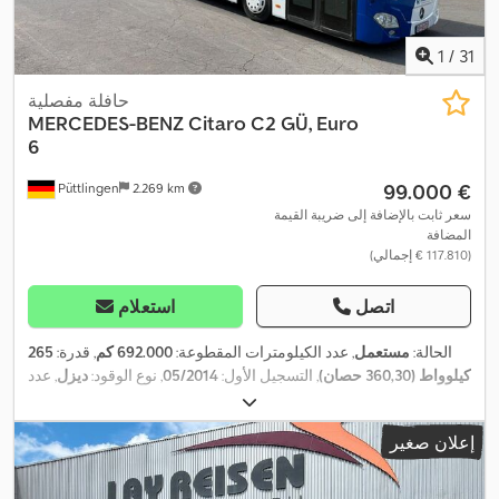
1
/
31
حافلة مفصلية
MERCEDES-BENZ
Citaro C2 GÜ, Euro
6
‏99.000 €
Püttlingen
2.269 km
سعر ثابت بالإضافة إلى ضريبة القيمة
المضافة
(‏117.810 € إجمالي)
اتصل
استعلام
الحالة:
مستعمل
, عدد الكيلومترات المقطوعة:
692.000 كم
, قدرة:
265
كيلوواط (360,30 حصان)
, التسجيل الأول:
05/2014
, نوع الوقود:
ديزل
, عدد
المقاعد:
53
, نوع التروس:
تلقائي
, فئة الانبعاثات:
يورو 6
, لون:
أبيض
,
فرامل:
المُبطئ
, معدات:
تكييف الهواء, سخان التدفئة أثناء التوقف, نظام
إعلان صغير
,
الفرامل المانعة للانغلاق (ABS)