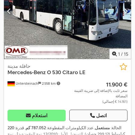
1
/
15
حافلة مدينة
Mercedes-Benz
O 530 Citaro LE
‏11.900 €
Untersteinach
2.558 km
سعر ثابت بالإضافة إلى ضريبة القيمة
المضافة
(‏14.161 € إجمالي)
اتصل
استعلام
الحالة:
مستعمل
, عدد الكيلومترات المقطوعة:
787.052 كم
, قدرة:
220
كيلوواط (299,12 حصان)
, التسجيل الأول:
12/2010
, نوع الوقود:
ديزل
, نوع