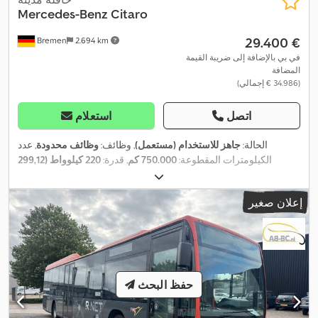
Mercedes-Benz
Citaro
‏29.400 €
Bremen
2.694 km
في بي بالإضافة إلى ضريبة القيمة
المضافة
(‏34.986 € إجمالي)
اتصل
استعلام
الحالة:
جاهز للاستخدام (مستعمل)
, وظائف:
وظائف محدودة
, عدد
الكيلومترات المقطوعة:
750.000 كم
, قدرة:
220 كيلوواط (299,12
حصان)
, التسجيل الأول:
12/2013
, نوع الوقود:
ديزل
, عدد المقاعد:
30
, عدد
أماكن الوقوف:
53
, نوع التروس:
تلقائي
, تكوين المحور:
محورين
, فئة
إعلان صغير
الانبعاثات:
يورو 6
, لون:
أخضر
, فرامل:
المُبطئ
, تعليق:
هواء
, الطول الكلي:
1.200 مم
, معدات:
إطارات لجميع الفصول, برنامج الثبات الإلكتروني
(ESP), توجيه معزز بالطاقة, مثبت السرعة, نظام الفرامل المانعة
,
للانغلاق (ABS), وسادة هوائية
حفظ البحث