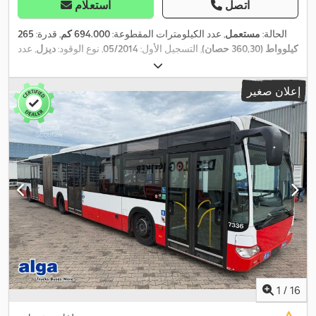
اتصل
استعلام
الحالة:
مستعمل
, عدد الكيلومترات المقطوعة:
694.000 كم
, قدرة:
265
كيلوواط (360,30 حصان)
, التسجيل الأول:
05/2014
, نوع الوقود:
ديزل
, عدد
المقاعد:
53
, نوع التروس:
تلقائي
, فئة الانبعاثات:
يورو 6
, لون:
أبيض
,
فرامل:
المُبطئ
, معدات:
تكييف الهواء, سخان التدفئة أثناء التوقف, نظام
إعلان صغير
,
الفرامل المانعة للانغلاق (ABS)
1
/
16