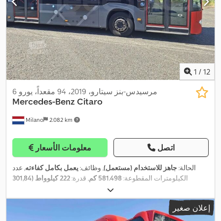
1
/
12
مرسيدس-بنز سيتارو، 2019، 94 مقعداً، يورو 6
Mercedes-Benz
Citaro
Milano
2.082 km
اتصل
معلومات الأسعار
الحالة:
جاهز للاستخدام (مستعمل)
, وظائف:
يعمل بكامل كفاءته
, عدد
الكيلومترات المقطوعة:
581.498 كم
, قدرة:
222 كيلوواط (301,84
حصان)
, التسجيل الأول:
08/2019
, نوع الوقود:
هجين
, عدد المقاعد:
35
, عدد
أماكن الوقوف:
59
, نوع التروس:
تلقائي
, تكوين المحور:
محورين
, الفحص
إعلان صغير
, فئة الانبعاثات:
يورو 6
, مقاس الإطار:
275/70
03/2027
القادم (TÜV):
, الطول الكلي:
12.140 مم
, معدات:
تكييف الهواء, سخان التدفئة
R22.5