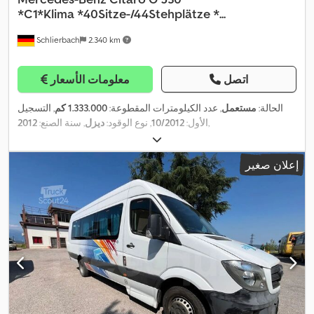
*C1*Klima *40Sitze-/44Stehplätze *...
Schlierbach
2.340 km
اتصل
معلومات الأسعار
الحالة:
مستعمل
, عدد الكيلومترات المقطوعة:
1.333.000 كم
, التسجيل
,
الأول:
10/2012
, نوع الوقود:
ديزل
, سنة الصنع:
2012
إعلان صغير