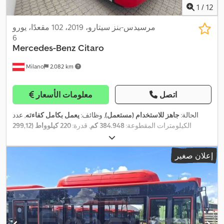
1
/
12
مرسيدس-بنز سيتارو، 2019، 102 مقعدًا، يورو
6
Mercedes-Benz
Citaro
Milano
2.082 km
اتصل
معلومات الأسعار
الحالة:
جاهز للاستخدام (مستعمل)
, وظائف:
يعمل بكامل كفاءته
, عدد
الكيلومترات المقطوعة:
384.948 كم
, قدرة:
220 كيلوواط (299,12
حصان)
, التسجيل الأول:
01/2019
, نوع الوقود:
هجين
, عدد المقاعد:
32
, عدد
أماكن الوقوف:
69
, نوع التروس:
تلقائي
, تكوين المحور:
محورين
, فئة
إعلان صغير
, الطول
275/70 R22.5
الانبعاثات:
يورو 6
, فرامل:
المُبطئ
, مقاس الإطار:
الكلي:
12.140 مم
, العرض الكلي:
2.550 مم
, الارتفاع الكلي:
3.300 مم
,
معدات:
تكييف الهواء, سخان التدفئة أثناء التوقف, ملائم لذوي الاحتياجات
,
الخاصة, نظام التحكم في الجر, نظام الفرامل المانعة للانغلاق (ABS)