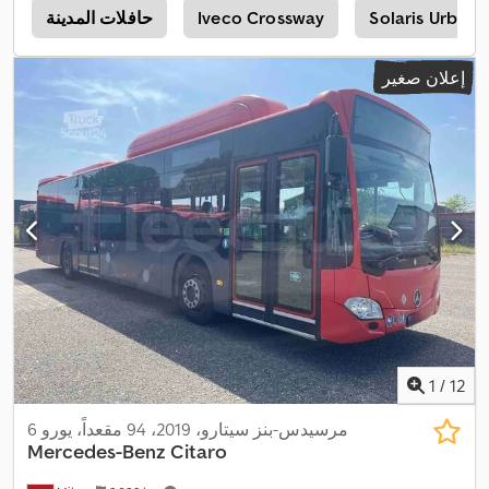
Solaris Urbino 
Iveco Crossway
حافلات المدينة
ح
إعلان صغير
1
/
12
مرسيدس-بنز سيتارو، 2019، 94 مقعداً، يورو 6
Mercedes-Benz
Citaro