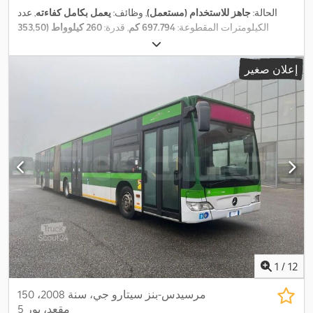
الحالة:
جاهز للاستخدام (مستعمل)
, وظائف:
يعمل بكامل كفاءته
, عدد
الكيلومترات المقطوعة:
697.794 كم
, قدرة:
260 كيلوواط (353,50
حصان)
, التسجيل الأول:
12/2008
, نوع الوقود:
ديزل
, عدد المقاعد:
32
, عدد
أماكن الوقوف:
117
, نوع التروس:
تلقائي
, تكوين المحور:
3 محاور
, فئة
إعلان صغير
, الطول
275/70 R22.5
الانبعاثات:
يورو 5
, فرامل:
المُبطئ
, مقاس الإطار:
الكلي:
17.940 مم
, العرض الكلي:
2.550 مم
, الارتفاع الكلي:
3.000 مم
,
معدات:
تكييف الهواء, سخان التدفئة أثناء التوقف, ملائم لذوي الاحتياجات
,
الخاصة, نظام التحكم في الجر, نظام الفرامل المانعة للانغلاق (ABS)
1
/
12
مرسيدس-بنز سيتارو جي، سنة 2008، 150
مقعد، يور 5