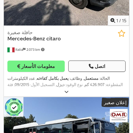
1
/
15
حافلة صغيرة
Mercedes-Benz
citaro
Italia
2.073 km
اتصل
معلومات الأسعار
الحالة:
مستعمل
, وظائف:
يعمل بكامل كفاءته
, عدد الكيلومترات
المقطوعة:
426.907 كم
, نوع الوقود:
ديزل
, التسجيل الأول:
09/2015
, فئة
, عدد المقاعد:
195/75 R16C
الانبعاثات:
يورو 6
, لون:
أبيض
, مقاس الإطار:
,
WDB9066571S944546
, رقم الآلة/المركبة:
20
, سنة الصنع:
2015
إعلان صغير
معدات:
تكييف الهواء, جهاز تسجيل السرعة (تاكوغراف), مثبت السرعة,
,
نظام الفرامل المانعة للانغلاق (ABS)