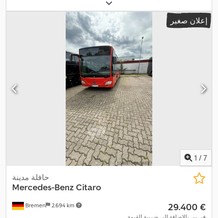
المقاعد:
35
, نوع التروس:
تلقائي
, فئة الانبعاثات:
يورو 6
, لون:
أبيض
,
فرامل:
المُبطئ
, معدات:
تكييف الهواء, سخان التدفئة أثناء التوقف, نظام
إعلان صغير
,
الفرامل المانعة للانغلاق (ABS)
1
/
7
حافلة مدينة
Mercedes-Benz
Citaro
‏29.400 €
Bremen
2.694 km
في بي بالإضافة إلى ضريبة القيمة