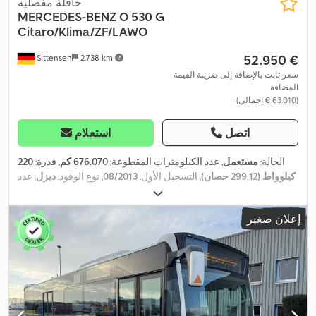
حافلة مفصلية
MERCEDES-BENZ
O 530 G
Citaro/Klima/ZF/LAWO
‏52.950 €
Sittensen
2.738 km
سعر ثابت بالإضافة إلى ضريبة القيمة
المضافة
(‏63.010 € إجمالي)
اتصل
استعلام
الحالة:
مستعمل
, عدد الكيلومترات المقطوعة:
676.070 كم
, قدرة:
220
كيلوواط (299,12 حصان)
, التسجيل الأول:
08/2013
, نوع الوقود:
ديزل
, عدد
المقاعد:
43
, نوع التروس:
تلقائي
, فئة الانبعاثات:
يورو 5
, لون:
أبيض
,
معدات:
تكييف الهواء, سخان التدفئة أثناء التوقف, نظام الفرامل المانعة
إعلان صغير
,
للانغلاق (ABS)