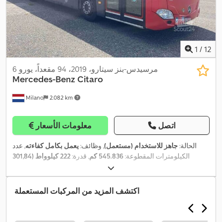
1
/
12
مرسيدس-بنز سيتارو، 2019، 94 مقعداً، يورو 6
Mercedes-Benz
Citaro
Milano
2.082 km
اتصل
معلومات الأسعار
الحالة:
جاهز للاستخدام (مستعمل)
, وظائف:
يعمل بكامل كفاءته
, عدد
الكيلومترات المقطوعة:
545.836 كم
, قدرة:
222 كيلوواط (301,84
حصان)
, التسجيل الأول:
08/2019
, نوع الوقود:
ديزل
, عدد المقاعد:
35
, عدد
أماكن الوقوف:
59
, نوع التروس:
تلقائي
, تكوين المحور:
محورين
, الفحص
, فئة الانبعاثات:
يورو 6
, مقاس الإطار:
275/70
06/2027
القادم (TÜV):
اكتشف المزيد من المركبات المستعملة
, الطول الكلي:
12.140 مم
, معدات:
تكييف الهواء, سخان التدفئة
R22.5
أثناء التوقف, ملائم لذوي الاحتياجات الخاصة, نظام التحكم في الجر,
,
نظام الفرامل المانعة للانغلاق (ABS)