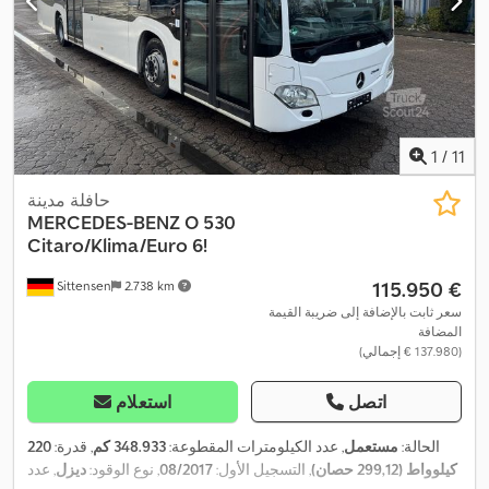
1
/
11
حافلة مدينة
MERCEDES-BENZ
O 530
Citaro/Klima/Euro 6!
‏115.950 €
Sittensen
2.738 km
سعر ثابت بالإضافة إلى ضريبة القيمة
المضافة
(‏137.980 € إجمالي)
اتصل
استعلام
الحالة:
مستعمل
, عدد الكيلومترات المقطوعة:
348.933 كم
, قدرة:
220
كيلوواط (299,12 حصان)
, التسجيل الأول:
08/2017
, نوع الوقود:
ديزل
, عدد