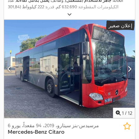
الحالة:
جاهز للاستخدام (مستعمل)
, وظائف:
يعمل بكامل كفاءته
, عدد
الكيلومترات المقطوعة:
632.690 كم
, قدرة:
222 كيلوواط (301,84
حصان)
, التسجيل الأول:
08/2019
, نوع الوقود:
هجين
, عدد المقاعد:
35
, عدد
أماكن الوقوف:
59
, نوع التروس:
تلقائي
, تكوين المحور:
محورين
, الفحص
إعلان صغير
, فئة الانبعاثات:
يورو 6
, مقاس الإطار:
275/70
02/2027
القادم (TÜV):
, الطول الكلي:
12.140 مم
, معدات:
تكييف الهواء, سخان التدفئة
R22.5
أثناء التوقف, ملائم لذوي الاحتياجات الخاصة, نظام التحكم في الجر,
,
نظام الفرامل المانعة للانغلاق (ABS)
1
/
12
مرسيدس-بنز سيتارو، 2019، 94 مقعداً، يورو 6
Mercedes-Benz
Citaro