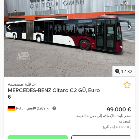
1
/
32
حافلة مفصلية
MERCEDES-BENZ
Citaro C2 GÜ, Euro
6
‏99.000 €
Püttlingen
2.269 km
سعر ثابت بالإضافة إلى ضريبة القيمة
المضافة
(‏117.810 € إجمالي)