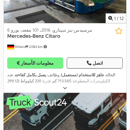
1
/
12
مرسيدس-بنز سيتارو، 2016، 101 مقعد، يورو 6
Mercedes-Benz
Citaro
Milano
2.082 km
اتصل
معلومات الأسعار
الحالة:
جاهز للاستخدام (مستعمل)
, وظائف:
يعمل بكامل كفاءته
, عدد
الكيلومترات المقطوعة:
713.565 كم
, قدرة:
220 كيلوواط (299,12
حصان)
, التسجيل الأول:
11/2016
, نوع الوقود:
ديزل
, عدد المقاعد:
40
, عدد
أماكن الوقوف:
60
, نوع التروس:
تلقائي
, تكوين المحور:
محورين
, الفحص
, فئة الانبعاثات:
يورو 6
, مقاس الإطار:
275/70
10/2026
القادم (TÜV):
, الطول الكلي:
12.170 مم
, العرض الكلي:
2.550 مم
, الارتفاع الكلي:
R22.5
3.500 مم
, معدات:
تكييف الهواء, سخان التدفئة أثناء التوقف, ملائم لذوي
الاحتياجات الخاصة, نظام التحكم في الجر, نظام الفرامل المانعة للانغلاق
(ABS)
,