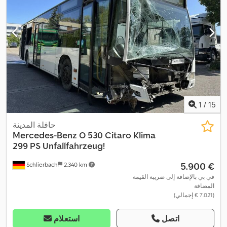
1
/
15
حافلة المدينة
Mercedes-Benz
O 530 Citaro Klima
299 PS Unfallfahrzeug!
‏5.900 €
Schlierbach
2.340 km
في بي بالإضافة إلى ضريبة القيمة
المضافة
(‏7.021 € إجمالي)
اتصل
استعلام