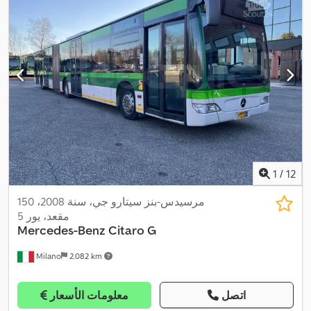
1
/
12
مرسيدس-بنز سيتارو جي، سنة 2008، 150
مقعد، يور 5
Mercedes-Benz
Citaro G
Milano
2.082 km
اتصل
معلومات الأسعار