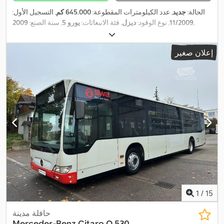
الحالة:
جديد
, عدد الكيلومترات المقطوعة:
645.000 كم
, التسجيل الأول:
,
11/2009
, نوع الوقود:
ديزل
, فئة الانبعاثات:
يورو 5
, سنة الصنع:
2009
إعلان صغير
1
/
15
حافلة مدينة
Mercedes-Benz
Citaro O 530