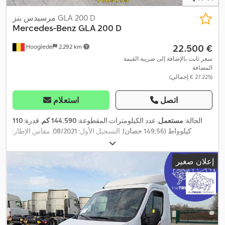
مرسيدس بنز GLA 200 D
Mercedes-Benz
GLA 200 D
‏22.500 €
Hooglede
2.292 km
سعر ثابت بالإضافة إلى ضريبة القيمة
المضافة
(‏27.225 € إجمالي)
اتصل
استعلام
الحالة:
مستعمل
, عدد الكيلومترات المقطوعة:
144.590 كم
, قدرة:
110
كيلوواط (149,56 حصان)
, التسجيل الأول:
08/2021
, مقاس الإطار:
, لون:
آخر
, نوع التروس:
تلقائي
, فئة
4x2
, تكوين المحور:
215/65R17 99V
الانبعاثات:
يورو 6
, تعليق:
فولاذ
, سنة الصنع:
2021
, معدات:
تنظيم النوافذ
إعلان صغير
الكهربائي, قفل مركزي, مثبت السرعة, مرآة كهربائية, نظام الفرامل
,
المانعة للانغلاق (ABS)