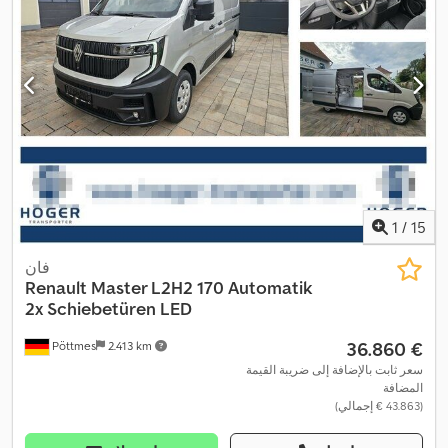
1
/
15
فان
Renault
Master L2H2 170 Automatik
2x Schiebetüren LED
‏36.860 €
Pöttmes
2.413 km
سعر ثابت بالإضافة إلى ضريبة القيمة
المضافة
(‏43.863 € إجمالي)