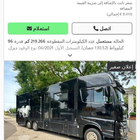
سعر ثابت بالإضافة إلى ضريبة القيمة
المضافة
(‏8.410 € إجمالي)
اتصل
استعلام
الحالة:
مستعمل
, عدد الكيلومترات المقطوعة:
219.266 كم
, قدرة:
96
كيلوواط (130,52 حصان)
, التسجيل الأول:
04/2021
, نوع الوقود:
ديزل
,
, وقود:
ديزل
, لون:
آخر
,
4x2
, تكوين المحور:
225/65R16C
مقاس الإطار:
نوع التروس:
ميكانيكي
, فئة الانبعاثات:
يورو 6
, تعليق:
فولاذ
, سنة الصنع:
إعلان صغير
2021
, معدات:
تنظيم النوافذ الكهربائي, قفل مركزي, مثبت السرعة, مرآة
,
كهربائية, نظام الفرامل المانعة للانغلاق (ABS)