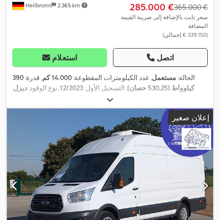
‏285.000 €
Heilbronn
2.365 km
‏365.000 €
سعر ثابت بالإضافة إلى ضريبة القيمة
المضافة
(‏339.150 € إجمالي)
اتصل
استعلام
الحالة:
مستعمل
, عدد الكيلومترات المقطوعة:
14.000 كم
, قدرة:
390
كيلوواط (530,25 حصان)
, التسجيل الأول:
12/2023
, نوع الوقود:
ديزل
,
الوزن الإجمالي:
26.000 كجم
, لون:
رمادي
, نوع التروس:
تلقائي
, فئة
الانبعاثات:
يورو 6
, تعليق:
هواء
, عدد المقاعد:
6
, معدات:
تكييف الهواء,
إعلان صغير
حمام, سخان التدفئة أثناء التوقف, قفل التروس التفاضلية, كمبيوتر على
متن المركبة, مثبت السرعة, نظام الفرامل المانعة للانغلاق (ABS), نظام
,
الملاحة, وصلات المقطورة