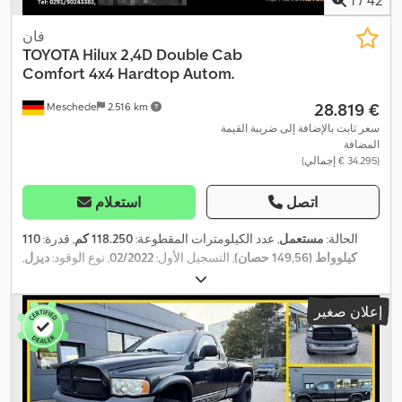
فان
TOYOTA
Hilux 2,4D Double Cab
Comfort 4x4 Hardtop Autom.
‏28.819 €
Meschede
2.516 km
سعر ثابت بالإضافة إلى ضريبة القيمة
المضافة
(‏34.295 € إجمالي)
اتصل
استعلام
الحالة:
مستعمل
, عدد الكيلومترات المقطوعة:
118.250 كم
, قدرة:
110
كيلوواط (149,56 حصان)
, التسجيل الأول:
02/2022
, نوع الوقود:
ديزل
,
, لون:
أبيض
,
02/2028
, الفحص القادم (TÜV):
الوزن الإجمالي:
3.210 كجم
نوع التروس:
تلقائي
, فئة الانبعاثات:
يورو 6
, عدد المقاعد:
5
, الطول الكلي:
إعلان صغير
5.350 مم
, العرض الكلي:
1.855 مم
, الارتفاع الكلي:
1.815 مم
, سنة الصنع:
2022
, معدات:
برنامج الثبات الإلكتروني (ESP), تكييف الهواء, دفع رباعي,
سخان التدفئة أثناء التوقف, قفل مركزي, مرشح السخام, نظام الفرامل
,
المانعة للانغلاق (ABS), نظام الملاحة