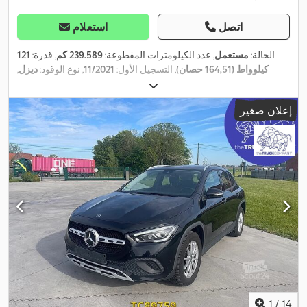
اتصل
استعلام
الحالة:
مستعمل
, عدد الكيلومترات المقطوعة:
239.589 كم
, قدرة:
121
كيلوواط (164,51 حصان)
, التسجيل الأول:
11/2021
, نوع الوقود:
ديزل
,
وقود:
ديزل
, لون:
آخر
, نوع التروس:
ميكانيكي
, فئة الانبعاثات:
يورو 6
, سنة
,
الصنع:
2021
إعلان صغير
1
/
14