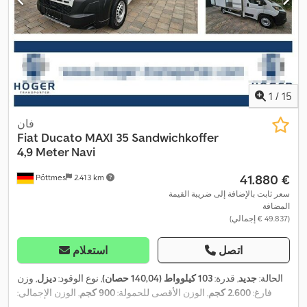
, معدات:
أضواء
205/75R16C
, مقاس الإطار الخلفي:
205/75R16C
الضباب, باب منزلق, برنامج الثبات الإلكتروني (ESP), تكييف الهواء,
ضمان المركبات المستعملة, قفل مركزي, كابينة, كمبيوتر على متن
المركبة, مثبت السرعة, مرشح السخام, نظام التحكم في الجر, نظام
الفرامل المانعة للانغلاق (ABS), نظام الملاحة, نظام منع التشغيل, وسادة
,
هوائية
1
/
15
فان
Fiat
Ducato MAXI 35 Sandwichkoffer
4,9 Meter Navi
‏41.880 €
Pöttmes
2.413 km
سعر ثابت بالإضافة إلى ضريبة القيمة
المضافة
(‏49.837 € إجمالي)
اتصل
استعلام
الحالة:
جديد
, قدرة:
103 كيلوواط (140,04 حصان)
, نوع الوقود:
ديزل
, وزن
فارغ:
2.600 كجم
, الوزن الأقصى للحمولة:
900 كجم
, الوزن الإجمالي:
, قاعدة
4x2
, تكوين المحور:
215/75R16C
3.500 كجم
, مقاس الإطار: