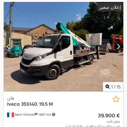
إعلان صغير
1
/
15
فان
Iveco
35S140. 19.5 M
‏39.900 €
Saint Victoret
1.687 km
سعر ثابت
(ضريبة القيمة المضافة غير قابلة للبيان)