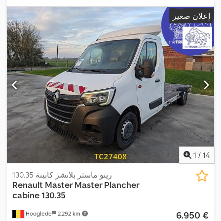
المحرك
, لون:
آخر
, نوع التروس:
ميكانيكي
, فئة الانبعاثات:
يورو 6
, تعليق:
إعلان صغير
فولاذ
, سنة الصنع:
2021
, معدات:
تنظيم النوافذ الكهربائي, سبويلر, قفل
مركزي, مثبت السرعة, مرآة كهربائية, نظام الفرامل المانعة للانغلاق
(ABS)
,
1
/
14
رينو ماستر بلانشر كابينة 130.35
Renault
Master Master Plancher
cabine 130.35
‏6.950 €
Hooglede
2.292 km