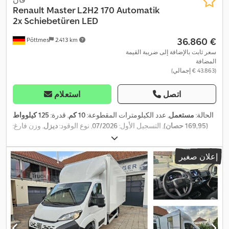
Renault
Master L2H2 170 Automatik
2x Schiebetüren LED
‏36.860 €
Pöttmes
2.413 km
سعر ثابت بالإضافة إلى ضريبة القيمة
المضافة
(‏43.863 € إجمالي)
اتصل
استعلام
الحالة:
مستعمل
, عدد الكيلومترات المقطوعة:
10 كم
, قدرة:
125 كيلوواط
(169,95 حصان)
, التسجيل الأول:
07/2026
, نوع الوقود:
ديزل
, وزن فارغ:
2.128 كجم
, الوزن الأقصى للحمولة:
1.372 كجم
, الوزن الإجمالي:
3.500
, قاعدة العجلات:
4x2
, تكوين المحور:
205/75R16C
كجم
, مقاس الإطار:
إعلان صغير
, انبعاثات ثاني أكسيد الكربون
07/2028
, الفحص القادم (TÜV):
3.682 مم
166 غ/كم
, استهلاك الوقود (داخل المدينة):
7,2 لتر/100 كم
,
(CO₂):
استهلاك الوقود (خارج المدينة):
5,8 لتر/100 كم
, استهلاك الوقود (مجمع):
6,3 لتر/100 كم
, لون:
فضي
, نوع التروس:
تلقائي
, تعليق:
فولاذ
, عدد
المقاعد:
3
, الطول الكلي:
5.680 مم
, حجم مساحة التحميل:
10,8 م³
, طول
مساحة التحميل:
3.225 مم
, عرض مساحة التحميل:
1.765 مم
, ارتفاع
مساحة التحميل:
1.885 مم
, سنة الصنع:
2026
, مقاس الإطار الأمامي: