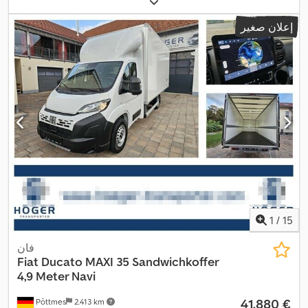
177
, انبعاثات ثاني أكسيد الكربون (CO₂):
العجلات:
4.035 مم
, وقود:
ديزل
إعلان صغير
غ/كم
, استهلاك الوقود (داخل المدينة):
7,9 لتر/100 كم
, استهلاك الوقود
(خارج المدينة):
6 لتر/100 كم
, استهلاك الوقود (مجمع):
6,7 لتر/100 كم
,
لون:
أبيض
, كابينة السائق:
كابينة نهارية
, نوع التروس:
ميكانيكي
, تعليق:
فولاذ
, عدد المقاعد:
3
, الطول الكلي:
7.383 مم
, حجم مساحة التحميل:
26
م³
, طول مساحة التحميل:
4.880 مم
, عرض مساحة التحميل:
2.240 مم
,
ارتفاع مساحة التحميل:
2.240 مم
, سنة الصنع:
2026
, مقاس الإطار
, معدات:
باب
215/75R16C
, مقاس الإطار الخلفي:
215/75R16C
الأمامي:
منزلق, برنامج الثبات الإلكتروني (ESP), تكييف الهواء, سبويلر, ضمان
المركبات المستعملة, ضوضاء منخفضة, قفل مركزي, كابينة, كمبيوتر
على متن المركبة, مثبت السرعة, مرشح السخام, مصابيح أمامية
إضافية, نظام التحكم في الجر, نظام الفرامل المانعة للانغلاق (ABS),
,
نظام الملاحة, نظام منع التشغيل, وسادة هوائية
1
/
15
فان
Fiat
Ducato MAXI 35 Sandwichkoffer
4,9 Meter Navi
‏41.880 €
Pöttmes
2.413 km