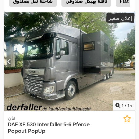
Fiat Du
ناقلة بهيكل صندوقي
شاحنة نقل بصندوق
a
إعلان صغير
1
/
15
فان
DAF
XF 530 Interfaller 5-6 Pferde
Popout PopUp