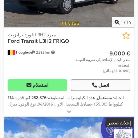
1
/
14
فورد ترانزيت L3H2 مبرد
Ford
Transit L3H2 FRIGO
‏9.000 €
Hooglede
2.292 km
سعر ثابت بالإضافة إلى ضريبة القيمة
المضافة
(‏10.890 € إجمالي)
اتصل
استعلام
الحالة:
مستعمل
, عدد الكيلومترات المقطوعة:
288.876 كم
, قدرة:
114
كيلوواط (155,00 حصان)
, التسجيل الأول:
04/2016
, نوع الوقود:
ديزل
,
, قاعدة العجلات:
3.700
4x2
, تكوين المحور:
235/65R16C
مقاس الإطار:
مم
, وقود:
ديزل
, لون:
آخر
, نوع التروس:
ميكانيكي
, فئة الانبعاثات:
يورو 5
,
إعلان صغير
تعليق:
فولاذ
, الطول الكلي:
6.700 مم
, العرض الكلي:
2.150 مم
, الارتفاع
الكلي:
2.880 مم
, سنة الصنع:
2016
, معدات:
تنظيم النوافذ الكهربائي, قفل
مركزي, مثبت السرعة, مرآة كهربائية, نظام الفرامل المانعة للانغلاق