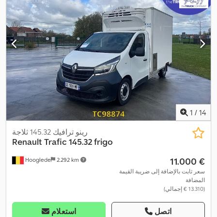
(ABS)
,
1
/
14
رينو ترافيك 145.32 ثلاجة
Renault
Trafic 145.32 frigo
‏11.000 €
Hooglede
2.292 km
سعر ثابت بالإضافة إلى ضريبة القيمة
المضافة
(‏13.310 € إجمالي)
اتصل
استعلام