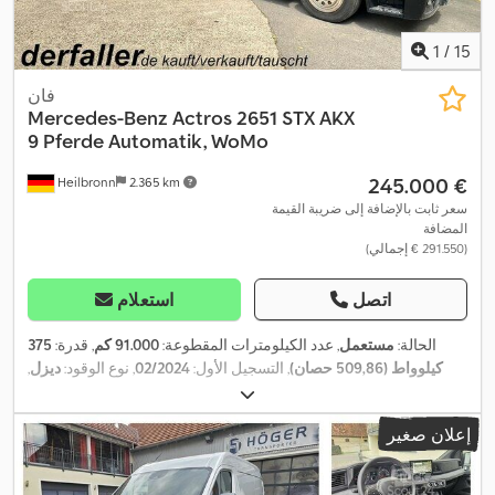
1
/
15
فان
Mercedes-Benz
Actros 2651 STX AKX
9 Pferde Automatik, WoMo
‏245.000 €
Heilbronn
2.365 km
سعر ثابت بالإضافة إلى ضريبة القيمة
المضافة
(‏291.550 € إجمالي)
اتصل
استعلام
الحالة:
مستعمل
, عدد الكيلومترات المقطوعة:
91.000 كم
, قدرة:
375
كيلوواط (509,86 حصان)
, التسجيل الأول:
02/2024
, نوع الوقود:
ديزل
,
الوزن الإجمالي:
26.000 كجم
, لون:
أسود
, نوع التروس:
تلقائي
, فئة
الانبعاثات:
يورو 6
, تعليق:
آخر
, عدد المقاعد:
2
, معدات:
تكييف الهواء, حمام,
إعلان صغير
,
سخان التدفئة أثناء التوقف, نظام الملاحة, وصلات المقطورة