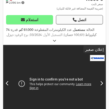
2.096 km
سعر ثابت
(ضريبة القيمة المضافة غير قابلة للبيان)
اتصل
استعلام
الحالة:
مستعمل
, عدد الكيلومترات المقطوعة:
61.000 كم
, قدرة:
74
كيلوواط (100,61 حصان)
, التسجيل الأول:
03/2024
, نوع الوقود:
ديزل
,
الوزن الأقصى للحمولة:
650 كجم
, الوزن الإجمالي:
2.200 كجم
, لون:
أبيض
, نوع التروس:
ميكانيكي
, فئة الانبعاثات:
يورو 6
, عدد المقاعد:
5
, سنة
إعلان صغير
,
الصنع:
2024