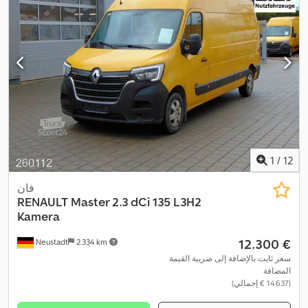
6,3 لتر/100 كم
, لون:
فضي
, نوع التروس:
تلقائي
, تعليق:
فولاذ
, عدد
المقاعد:
3
, الطول الكلي:
5.680 مم
, حجم مساحة التحميل:
10,8 م³
, طول
مساحة التحميل:
3.225 مم
, عرض مساحة التحميل:
1.765 مم
, ارتفاع
مساحة التحميل:
1.885 مم
, سنة الصنع:
2026
, مقاس الإطار الأمامي:
, معدات:
أضواء
205/75R16C
, مقاس الإطار الخلفي:
205/75R16C
الضباب, باب منزلق, برنامج الثبات الإلكتروني (ESP), تكييف الهواء,
ضمان المركبات المستعملة, قفل مركزي, كابينة, كمبيوتر على متن
المركبة, مثبت السرعة, مرشح السخام, نظام التحكم في الجر, نظام
الفرامل المانعة للانغلاق (ABS), نظام الملاحة, نظام منع التشغيل, وسادة
,
هوائية, وصلات المقطورة
1
/
12
فان
RENAULT
Master 2.3 dCi 135 L3H2
Kamera
‏12.300 €
Neustadt
2.334 km
سعر ثابت بالإضافة إلى ضريبة القيمة
المضافة
(‏14.637 € إجمالي)