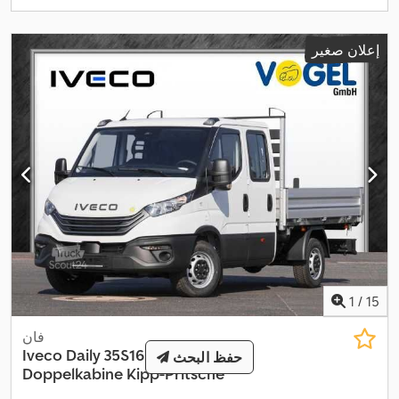
إعلان صغير
1
/
15
فان
Iveco
Daily 35S16H3.0A8Y D
حفظ البحث
Doppelkabine Kipp-Pritsche