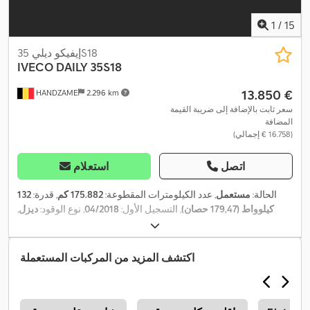
1
/
15
إيفيكو ديلي 35S18
IVECO
DAILY 35S18
‏13.850 €
HANDZAME
2.296 km
سعر ثابت بالإضافة إلى ضريبة القيمة
المضافة
(‏16.758 € إجمالي)
اتصل
استعلام
الحالة:
مستعمل
, عدد الكيلومترات المقطوعة:
175.882 كم
, قدرة:
132
كيلوواط (179,47 حصان)
, التسجيل الأول:
04/2018
, نوع الوقود:
ديزل
,
, قاعدة العجلات:
4.100
4x2
, تكوين المحور:
225/65r16c
مقاس الإطار:
مم
, وقود:
ديزل
, لون:
أسود
, نوع التروس:
تلقائي
, فئة الانبعاثات:
يورو 6
,
تعليق:
فولاذ
, سنة الصنع:
2018
, معدات:
تكييف الهواء, تنظيم النوافذ
اكتشف المزيد من المركبات المستعملة
,
الكهربائي, وصلات المقطورة