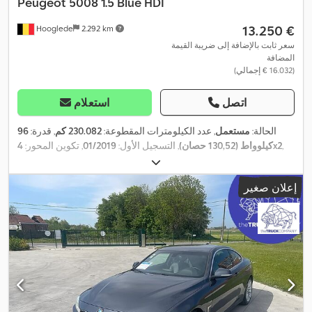
Peugeot
5008 1.5 Blue HDI
‏13.250 €
Hooglede
2.292 km
سعر ثابت بالإضافة إلى ضريبة القيمة
المضافة
(‏16.032 € إجمالي)
اتصل
استعلام
الحالة:
مستعمل
, عدد الكيلومترات المقطوعة:
230.082 كم
, قدرة:
96
,
4x2
كيلوواط (130,52 حصان)
, التسجيل الأول:
01/2019
, تكوين المحور:
لون:
آخر
, نوع التروس:
تلقائي
, فئة الانبعاثات:
يورو 6
, سنة الصنع:
2018
,
معدات:
تنظيم النوافذ الكهربائي, قفل مركزي, مثبت السرعة, مرآة
إعلان صغير
,
كهربائية, نظام الفرامل المانعة للانغلاق (ABS)