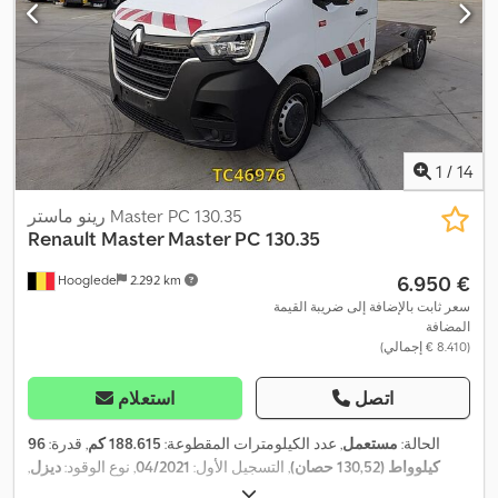
1
/
14
رينو ماستر Master PC 130.35
Renault
Master Master PC 130.35
‏6.950 €
Hooglede
2.292 km
سعر ثابت بالإضافة إلى ضريبة القيمة
المضافة
(‏8.410 € إجمالي)
اتصل
استعلام
الحالة:
مستعمل
, عدد الكيلومترات المقطوعة:
188.615 كم
, قدرة:
96
كيلوواط (130,52 حصان)
, التسجيل الأول:
04/2021
, نوع الوقود:
ديزل
,
, وقود:
ديزل
, فرامل:
كبح
4x2
, تكوين المحور:
225/65R16C
مقاس الإطار: