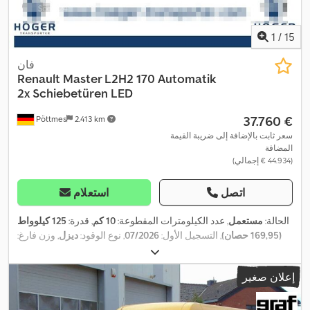
مرشح السخام, مصابيح أمامية إضافية, نظام التحكم في الجر, نظام
الفرامل المانعة للانغلاق (ABS), نظام الملاحة, نظام منع التشغيل, وسادة
,
هوائية
1
/
15
فان
Renault
Master L2H2 170 Automatik
2x Schiebetüren LED
‏37.760 €
Pöttmes
2.413 km
سعر ثابت بالإضافة إلى ضريبة القيمة
المضافة
(‏44.934 € إجمالي)
اتصل
استعلام
الحالة:
مستعمل
, عدد الكيلومترات المقطوعة:
10 كم
, قدرة:
125 كيلوواط
(169,95 حصان)
, التسجيل الأول:
07/2026
, نوع الوقود:
ديزل
, وزن فارغ:
2.128 كجم
, الوزن الأقصى للحمولة:
1.372 كجم
, الوزن الإجمالي:
3.500
, قاعدة العجلات:
4x2
, تكوين المحور:
205/75R16C
كجم
, مقاس الإطار:
إعلان صغير
, انبعاثات ثاني أكسيد الكربون
07/2028
, الفحص القادم (TÜV):
3.682 مم
166 غ/كم
, استهلاك الوقود (داخل المدينة):
7,2 لتر/100 كم
,
(CO₂):
استهلاك الوقود (خارج المدينة):
5,8 لتر/100 كم
, استهلاك الوقود (مجمع):