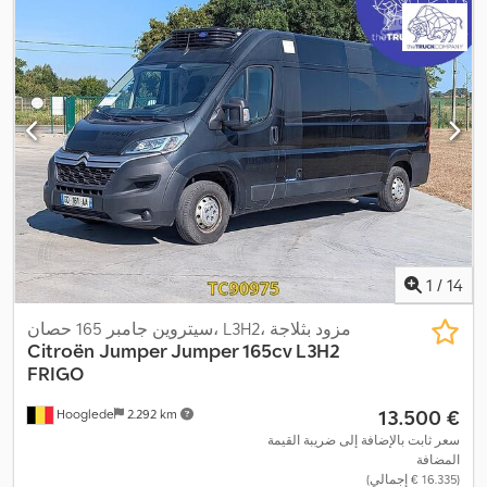
,
للانغلاق (ABS)
1
/
14
سيتروين جامبر 165 حصان، L3H2، مزود بثلاجة
Citroën
Jumper Jumper 165cv L3H2
FRIGO
‏13.500 €
Hooglede
2.292 km
سعر ثابت بالإضافة إلى ضريبة القيمة
المضافة
(‏16.335 € إجمالي)