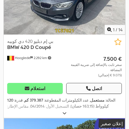
1
/
14
بي إم دبليو 420 دي كوبيه
BMW
420 D Coupé
‏7.500 €
Hooglede
2.292 km
سعر ثابت بالإضافة إلى ضريبة القيمة
المضافة
(‏9.075 € إجمالي)
اتصل
استعلام
الحالة:
مستعمل
, عدد الكيلومترات المقطوعة:
379.387 كم
, قدرة:
120
كيلوواط (163,15 حصان)
, التسجيل الأول:
04/2014
, مقاس الإطار:
, لون:
آخر
, نوع التروس:
تلقائي
, فئة
4x2
, تكوين المحور:
225/45R18
الانبعاثات:
يورو 6
, سنة الصنع:
2014
, معدات:
تنظيم النوافذ الكهربائي,
إعلان صغير
قفل مركزي, مثبت السرعة, مرآة كهربائية, نظام الفرامل المانعة