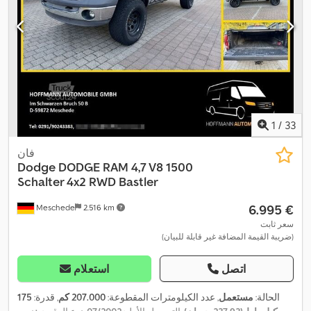
1
/
33
فان
Dodge
DODGE RAM 4,7 V8 1500
Schalter 4x2 RWD Bastler
‏6.995 €
Meschede
2.516 km
سعر ثابت
(ضريبة القيمة المضافة غير قابلة للبيان)
اتصل
استعلام
الحالة:
مستعمل
, عدد الكيلومترات المقطوعة:
207.000 كم
, قدرة:
175