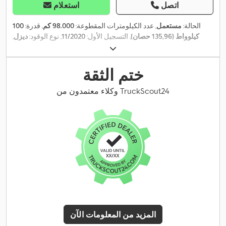
اتصل
استعلام
الحالة:
مستعمل
, عدد الكيلومترات المقطوعة:
98.000 كم
, قدرة:
100
كيلوواط (135,96 حصان)
, التسجيل الأول:
11/2020
, نوع الوقود:
ديزل
,
الوزن الإجمالي:
3.500 كجم
, لون:
أصفر
, نوع التروس:
ميكانيكي
, فئة
الانبعاثات:
يورو 6
, عدد المقاعد:
2
, الطول الكلي:
6.315 مم
, العرض الكلي:
2.470 مم
, الارتفاع الكلي:
2.488 مم
, طول مساحة التحميل:
3.733 مم
,
ختم الثقة
عرض مساحة التحميل:
1.765 مم
, ارتفاع مساحة التحميل:
1.798 مم
, سنة
الصنع:
2020
, معدات:
برنامج الثبات الإلكتروني (ESP), قفل مركزي, نظام
وكلاء معتمدون من TruckScout24
,
الفرامل المانعة للانغلاق (ABS)
المزيد من المعلومات الآن