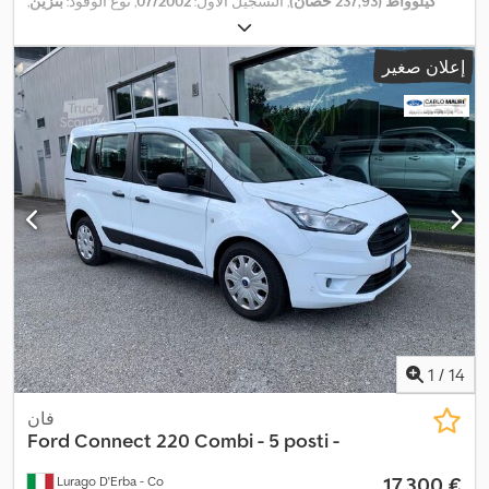
كيلوواط (237,93 حصان)
, التسجيل الأول:
07/2002
, نوع الوقود:
بنزين
,
الوزن الإجمالي:
3.017 كجم
, لون:
أسود
, نوع التروس:
ميكانيكي
, فئة
,
الانبعاثات:
يورو 4
, عدد المقاعد:
3
إعلان صغير
1
/
14
فان
Ford
Connect 220 Combi - 5 posti -
‏17.300 €
Lurago D'Erba - Co