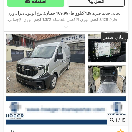
اتصل
استعلام
الحالة:
جديد
, قدرة:
125 كيلوواط (169,95 حصان)
, نوع الوقود:
ديزل
, وزن
فارغ:
2.128 كجم
, الوزن الأقصى للحمولة:
1.372 كجم
, الوزن الإجمالي:
, قاعدة
4x2
, تكوين المحور:
205/75R16C
3.500 كجم
, مقاس الإطار:
166 غ/كم
,
, انبعاثات ثاني أكسيد الكربون (CO₂):
العجلات:
3.682 مم
إعلان صغير
استهلاك الوقود (داخل المدينة):
7,2 لتر/100 كم
, استهلاك الوقود (خارج
المدينة):
5,8 لتر/100 كم
, استهلاك الوقود (مجمع):
6,3 لتر/100 كم
, لون:
فضي
, نوع التروس:
تلقائي
, تعليق:
فولاذ
, عدد المقاعد:
3
, الطول الكلي:
5.680 مم
, حجم مساحة التحميل:
10,8 م³
, طول مساحة التحميل:
3.225
مم
, عرض مساحة التحميل:
1.765 مم
, ارتفاع مساحة التحميل:
1.885 مم
,
, مقاس الإطار
205/75R16C
سنة الصنع:
2026
, مقاس الإطار الأمامي:
, معدات:
أضواء الضباب, باب منزلق, برنامج الثبات
205/75R16C
الخلفي:
الإلكتروني (ESP), تكييف الهواء, ضمان المركبات المستعملة, قفل
مركزي, كابينة, كمبيوتر على متن المركبة, مثبت السرعة, مرشح
السخام, نظام التحكم في الجر, نظام الفرامل المانعة للانغلاق (ABS),
,
نظام الملاحة, نظام منع التشغيل, وسادة هوائية
1
/
15
فان