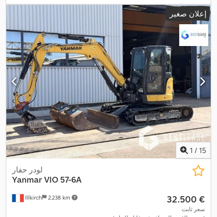
إعلان صغير
1
/
15
لودر حفار
Yanmar
VIO 57-6A
‏32.500 €
Illkirch
2.238 km
سعر ثابت