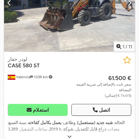
1
/
11
لودر حفار
CASE
580 ST
‏61.500 €
Valencia
1.039 km
سعر ثابت بالإضافة إلى ضريبة القيمة
المضافة
(‏74.415 € إجمالي)
اتصل
استعلام
الحالة:
شبه جديد (مستعمل)
, وظائف:
يعمل بكامل كفاءته
, سنة الصنع:
, معدات:
ذراع قابل للتعديل, شوكة
3.289 h
2019
, ساعات التشغيل:
,
منصات