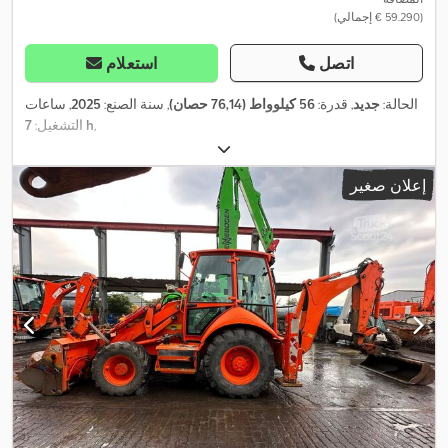
(‏59.290 € إجمالي)
اتصل
استعلام
الحالة:
جديد
, قدرة:
56 كيلوواط (76,14 حصان)
, سنة الصنع:
2025
, ساعات
,
7 h
التشغيل:
إعلان صغير