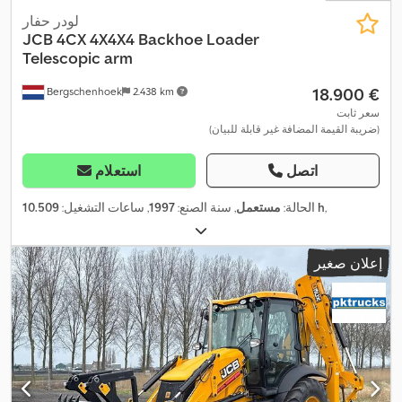
لودر حفار
JCB
4CX 4X4X4 Backhoe Loader
Telescopic arm
‏18.900 €
Bergschenhoek
2.438 km
سعر ثابت
(ضريبة القيمة المضافة غير قابلة للبيان)
اتصل
استعلام
,
10.509 h
الحالة:
مستعمل
, سنة الصنع:
1997
, ساعات التشغيل:
إعلان صغير