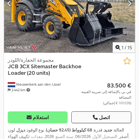
مرشح السخام, مصابيح أمامية إضافية, مطرقة هيدروليكية, نظام التحكم
,
في الجر, نظام الفرامل المانعة للانغلاق (ABS), واقي رأس
1
/
15
مجموعة الحفارة/اللودر
JCB
3CX Sitemaster Backhoe
Loader (20 units)
‏83.500 €
Nieuwerkerk aan den IJssel
2.442 km
في بي بالإضافة إلى ضريبة القيمة
المضافة
(‏101.035 € إجمالي)
اتصل
استعلام
الحالة:
جديد
, قدرة:
68 كيلوواط (92,45 حصان)
, نوع الوقود:
ديزل
, لون:
,
أصفر
, التسجيل الأول:
06/2026
, سنة الصنع:
2026
, معدات:
تكييف الهواء