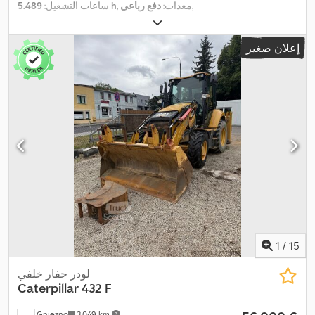
,
, معدات:
دفع رباعي
5.489 h
ساعات التشغيل:
إعلان صغير
1
/
15
لودر حفار خلفي
Caterpillar
432 F
Gniezno
3.049 km