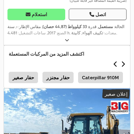
(ضريبة القيمة المضافة غير قابلة للبيان)
اتصل
استعلام
الحالة:
مستعمل
, قدرة:
33 كيلوواط (44,87 حصان)
, مقاس الإطار:
-
, سنة
,
, معدات:
تكييف الهواء, كابينة
4.481 h
الصنع:
2017
, ساعات التشغيل:
اكتشف المزيد من المركبات المستعملة
C
Caterpillar 910M
حفار مجنزر
حفار صغير
3
إعلان صغير