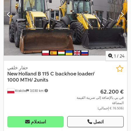
1
/
24
حفار خلفي
New Holland
B 115 C backhoe loader/
1000 MTH/ 2units
‏62.200 €
Kraków
3.030 km
في بي بالإضافة إلى ضريبة القيمة
المضافة
(‏76.506 € إجمالي)
اتصل
استعلام