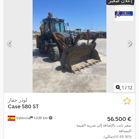
إعلان صغير
1
/
12
لودر حفار
Case
580 ST
‏56.500 €
Valencia
1.039 km
سعر ثابت بالإضافة إلى ضريبة القيمة
المضافة
(‏68.365 € إجمالي)