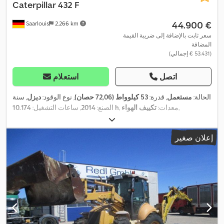
Caterpillar
432 F
‏44.900 €
Saarlouis
2.266 km
سعر ثابت بالإضافة إلى ضريبة القيمة
المضافة
(‏53.431 € إجمالي)
اتصل
استعلام
الحالة:
مستعمل
, قدرة:
53 كيلوواط (72,06 حصان)
, نوع الوقود:
ديزل
, سنة
,
, معدات:
تكييف الهواء
10.174 h
الصنع:
2014
, ساعات التشغيل:
إعلان صغير