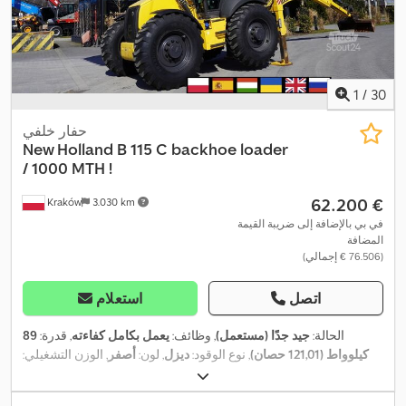
1
/
30
حفار خلفي
New Holland
B 115 C backhoe loader
/ 1000 MTH !
‏62.200 €
Kraków
3.030 km
في بي بالإضافة إلى ضريبة القيمة
المضافة
(‏76.506 € إجمالي)
اتصل
استعلام
الحالة:
جيد جدًا (مستعمل)
, وظائف:
يعمل بكامل كفاءته
, قدرة:
89
كيلوواط (121,01 حصان)
, نوع الوقود:
ديزل
, لون:
أصفر
, الوزن التشغيلي:
, سنة الصنع:
2021
, ساعات التشغيل:
1.000
4x4
9.200 كجم
, تكوين المحور:
,
, معدات:
دفع رباعي, قفل التروس التفاضلية, كابينة
h