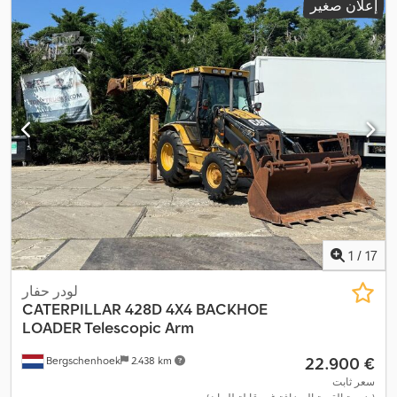
إعلان صغير
1
/
17
لودر حفار
CATERPILLAR
428D 4X4 BACKHOE
LOADER Telescopic Arm
‏22.900 €
Bergschenhoek
2.438 km
سعر ثابت