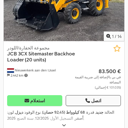
1
/
14
مجموعة الحفارة/اللودر
JCB
3CX Sitemaster Backhoe
Loader (20 units)
‏83.500 €
Nieuwerkerk aan den IJssel
2.442 km
في بي بالإضافة إلى ضريبة القيمة
المضافة
(‏101.035 € إجمالي)
اتصل
استعلام
الحالة:
جديد
, قدرة:
68 كيلوواط (92,45 حصان)
, نوع الوقود:
ديزل
, لون:
,
أصفر
, التسجيل الأول:
12/2025
, سنة الصنع:
2025