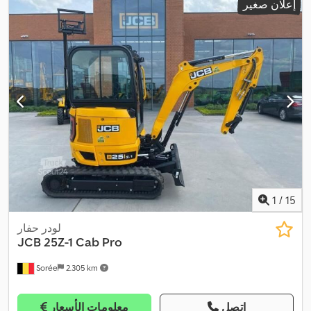
إعلان صغير
1
/
15
لودر حفار
JCB
25Z-1 Cab Pro
Sorée
2.305 km
اتصل
معلومات الأسعار