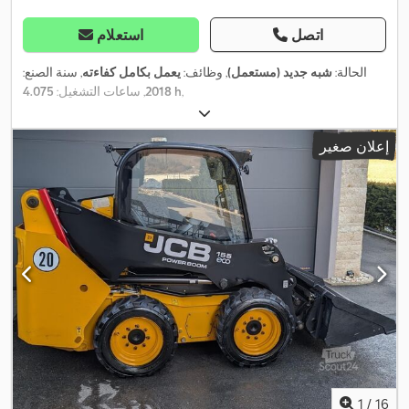
اتصل
استعلام
الحالة:
شبه جديد (مستعمل)
, وظائف:
يعمل بكامل كفاءته
, سنة الصنع:
,
4.075 h
2018
, ساعات التشغيل:
إعلان صغير
1
/
16