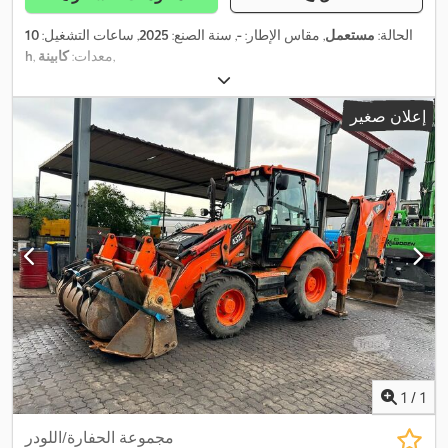
الحالة:
مستعمل
, مقاس الإطار:
-
, سنة الصنع:
2025
, ساعات التشغيل:
10
,
, معدات:
كابينة
h
إعلان صغير
1
/
1
مجموعة الحفارة/اللودر