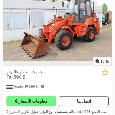
1
/
15
مجموعة الحفارة/اللودر
Fai
590 B
Rucphen
2.395 km
اتصل
معلومات الأسعار
, سنة الصنع:
1998
,
4x4
الحالة:
مستعمل
, نوع الوقود:
ديزل
, تكوين المحور: