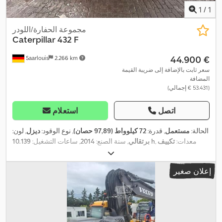
1
/
1
مجموعة الحفارة/اللودر
Caterpillar
432 F
‏44.900 €
Saarlouis
2.266 km
سعر ثابت بالإضافة إلى ضريبة القيمة
المضافة
(‏53.431 € إجمالي)
اتصل
استعلام
الحالة:
مستعمل
, قدرة:
72 كيلوواط (97,89 حصان)
, نوع الوقود:
ديزل
, لون:
, معدات:
تكييف
10.139 h
برتقالي
, سنة الصنع:
2014
, ساعات التشغيل:
,
الهواء
إعلان صغير