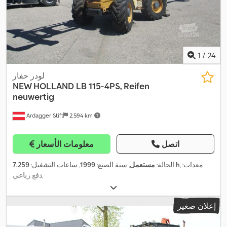
1
/
24
لودر حفار
NEW HOLLAND
LB 115-4PS, Reifen
neuwertig
Ardagger Stift
2.594 km
اتصل
معلومات الأسعار
, معدات:
7.259 h
الحالة:
مستعمل
, سنة الصنع:
1999
, ساعات التشغيل:
,
دفع رباعي
إعلان صغير