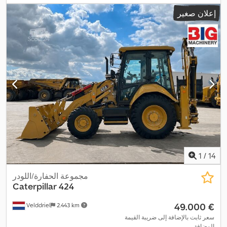
إعلان صغير
1
/
14
مجموعة الحفارة/اللودر
Caterpillar
424
‏49.000 €
Velddriel
2.443 km
سعر ثابت بالإضافة إلى ضريبة القيمة
المضافة