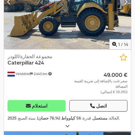
1
/
14
مجموعة الحفارة/اللودر
Caterpillar
424
‏49.000 €
Velddriel
2.443 km
سعر ثابت بالإضافة إلى ضريبة القيمة
المضافة
(‏59.290 € إجمالي)
اتصل
استعلام
,
الحالة:
مستعمل
, قدرة:
56 كيلوواط (76,14 حصان)
, سنة الصنع:
2025