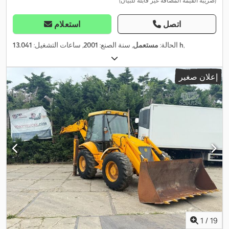
(ضريبة القيمة المضافة غير قابلة للبيان)
اتصل
استعلام
,
13.041 h
الحالة:
مستعمل
, سنة الصنع:
2001
, ساعات التشغيل:
إعلان صغير
1
/
19