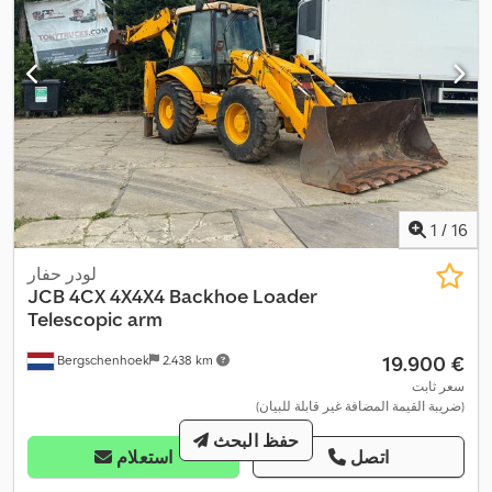
1
/
16
لودر حفار
JCB
4CX 4X4X4 Backhoe Loader
Telescopic arm
‏19.900 €
Bergschenhoek
2.438 km
سعر ثابت
(ضريبة القيمة المضافة غير قابلة للبيان)
حفظ البحث
اتصل
استعلام