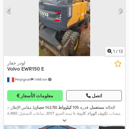
1
/
13
لودر حفار
Volvo
EWR150 E
Perpignan
1.498 km
اتصل
معلومات الأسعار
الحالة:
مستعمل
, قدرة:
105 كيلوواط (142,76 حصان)
, مقاس الإطار:
-
,
,
, معدات:
تكييف الهواء, كابينة
4.980 h
سنة الصنع:
2017
, ساعات التشغيل: