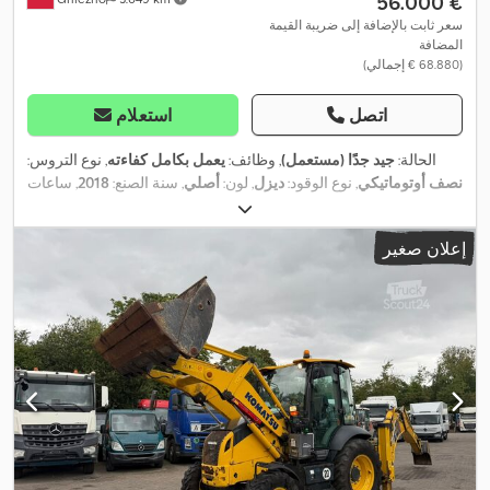
‏56.000 €
سعر ثابت بالإضافة إلى ضريبة القيمة
المضافة
(‏68.880 € إجمالي)
اتصل
استعلام
الحالة:
جيد جدًا (مستعمل)
, وظائف:
يعمل بكامل كفاءته
, نوع التروس:
نصف أوتوماتيكي
, نوع الوقود:
ديزل
, لون:
أصلي
, سنة الصنع:
2018
, ساعات
, معدات:
تكييف الهواء, دفع رباعي, ذراع قابل للتعديل,
9.450 h
التشغيل:
شوكة منصات, ضوضاء منخفضة, قفل التروس التفاضلية, كابينة, كمبيوتر
إعلان صغير
,
على متن المركبة, مجرفة 4 في 1, مصابيح أمامية إضافية