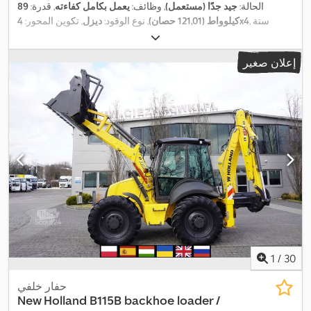
الحالة:
جيد جدًا (مستعمل)
, وظائف:
يعمل بكامل كفاءته
, قدرة:
89
, سنة
4x4
كيلوواط (121,01 حصان)
, نوع الوقود:
ديزل
, تكوين المحور:
, معدات:
دفع رباعي, قفل التروس
1.000 h
الصنع:
2021
, ساعات التشغيل:
,
التفاضلية, كابينة
إعلان صغير
1
/
30
حفار خلفي
New Holland
B115B backhoe loader /