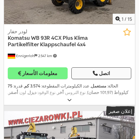
1
/
15
لودر حفار
Komatsu
WB 93R 4CX Plus Klima
Partikelfilter Klappschaufel 4x4
Ennigerloh
2.547 km
اتصل
معلومات الأسعار
الحالة:
مستعمل
, عدد الكيلومترات المقطوعة:
3.574 كم
, قدرة:
75
كيلوواط (101,97 حصان)
, نوع التروس:
آخر
, نوع الوقود:
ديزل
, لون:
أصفر
,
, عدد المقاعد:
1
,
4x4
الوزن التشغيلي:
10.200 كجم
, تكوين المحور:
التسجيل الأول:
09/2020
, فئة الانبعاثات:
لا شيء
, تعليق:
آخر
, ساعات
إعلان صغير
, كابينة السائق:
آخر
, السرعة القصوى:
40 كم/س
, وقود:
3.574 h
التشغيل:
,
ديزل
, معدات:
تكييف الهواء, مرشح السخام