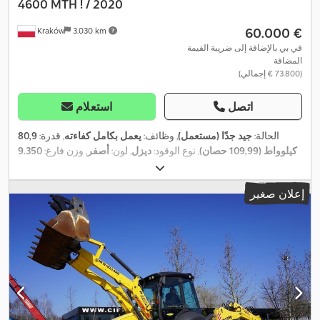
4600 MTH ! / 2020
‏60.000 €
Kraków
3.030 km
في بي بالإضافة إلى ضريبة القيمة
المضافة
(‏73.800 € إجمالي)
اتصل
استعلام
الحالة:
جيد جدًا (مستعمل)
, وظائف:
يعمل بكامل كفاءته
, قدرة:
80,9
كيلوواط (109,99 حصان)
, نوع الوقود:
ديزل
, لون:
أصفر
, وزن فارغ:
9.350
,
4.600 h
, سنة الصنع:
2020
, ساعات التشغيل:
4x4
كجم
, تكوين المحور:
,
معدات:
دفع رباعي, قفل التروس التفاضلية, كابينة
إعلان صغير