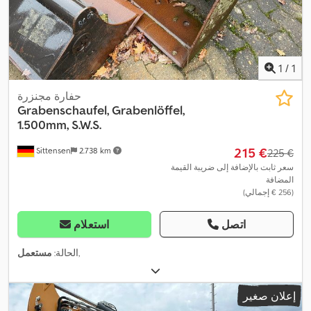
1
/
1
حفارة مجنزرة
Grabenschaufel, Grabenlöffel,
1.500mm, S.W.S.
‏215 €
Sittensen
2.738 km
‏225 €
سعر ثابت بالإضافة إلى ضريبة القيمة
المضافة
(‏256 € إجمالي)
اتصل
استعلام
,
الحالة:
مستعمل
إعلان صغير