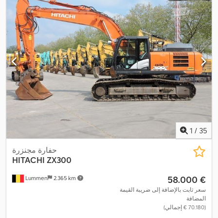
1
/
35
حفارة مجنزرة
HITACHI
ZX300
‏58.000 €
Lummen
2.365 km
سعر ثابت بالإضافة إلى ضريبة القيمة
المضافة
(‏70.180 € إجمالي)