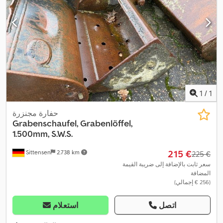
1
/
1
حفارة مجنزرة
Grabenschaufel, Grabenlöffel,
1.500mm, S.W.S.
‏215 €
Sittensen
2.738 km
‏225 €
سعر ثابت بالإضافة إلى ضريبة القيمة
المضافة
(‏256 € إجمالي)
اتصل
استعلام