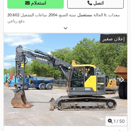
اتصل
استعلام
, معدات:
20.602 h
الحالة:
مستعمل
, سنة الصنع:
2004
, ساعات التشغيل:
,
دفع رباعي
إعلان صغير
1
/
50