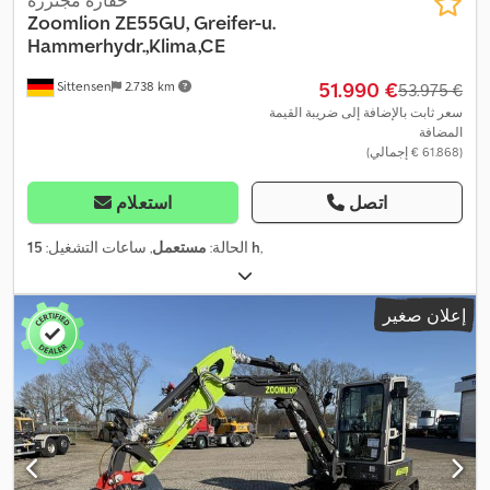
حفارة مجنزرة
Zoomlion
ZE55GU, Greifer-u.
Hammerhydr.,Klima,CE
‏51.990 €
Sittensen
2.738 km
‏53.975 €
سعر ثابت بالإضافة إلى ضريبة القيمة
المضافة
(‏61.868 € إجمالي)
اتصل
استعلام
,
15 h
الحالة:
مستعمل
, ساعات التشغيل:
إعلان صغير