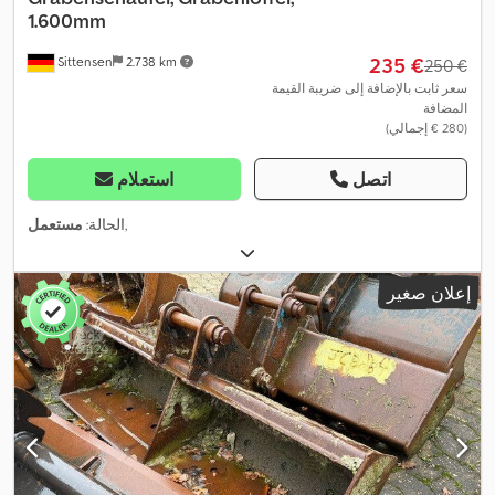
1.600mm
‏235 €
Sittensen
2.738 km
‏250 €
سعر ثابت بالإضافة إلى ضريبة القيمة
المضافة
(‏280 € إجمالي)
اتصل
استعلام
,
الحالة:
مستعمل
إعلان صغير