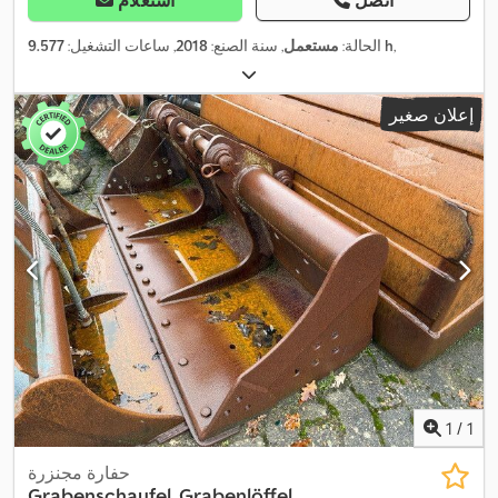
اتصل
استعلام
,
9.577 h
الحالة:
مستعمل
, سنة الصنع:
2018
, ساعات التشغيل:
إعلان صغير
1
/
1
حفارة مجنزرة
Grabenschaufel, Grabenlöffel,