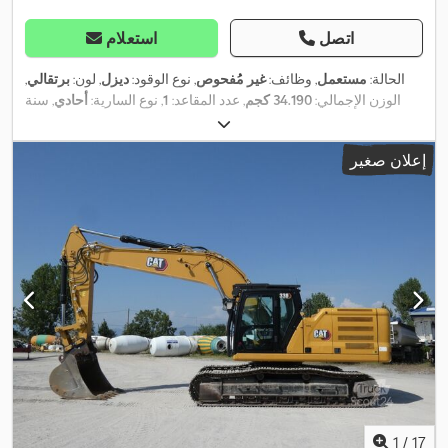
اتصل
استعلام
الحالة:
مستعمل
, وظائف:
غير مُفحوص
, نوع الوقود:
ديزل
, لون:
برتقالي
,
الوزن الإجمالي:
34.190 كجم
, عدد المقاعد:
1
, نوع السارية:
أحادي
, سنة
, معدات:
تكييف الهواء, علامة CE,
15.658 h
الصنع:
2010
, ساعات التشغيل:
,
كابينة, كمبيوتر على متن المركبة, مسارات فولاذية
إعلان صغير
1
/
17