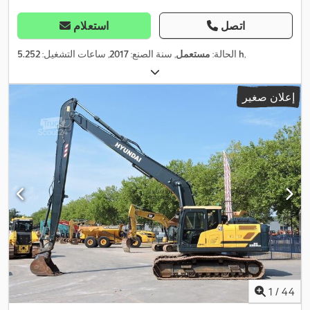
اتصل
استعلام
,
5.252 h
الحالة:
مستعمل
, سنة الصنع:
2017
, ساعات التشغيل:
إعلان صغير
1
/
44