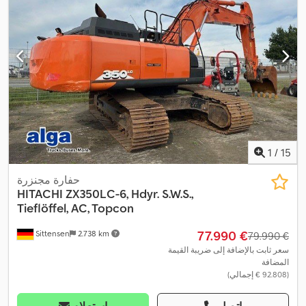
1
/
15
حفارة مجنزرة
HITACHI
ZX350LC-6, Hdyr. S.W.S.,
Tieflöffel, AC, Topcon
‏77.990 €
Sittensen
2.738 km
‏79.990 €
سعر ثابت بالإضافة إلى ضريبة القيمة
المضافة
(‏92.808 € إجمالي)