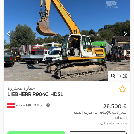
1
/
28
حفارة مجنزرة
LIEBHERR
R904C HDSL
‏28.500 €
Koblach
2.236 km
سعر ثابت بالإضافة إلى ضريبة القيمة
المضافة
(‏34.200 € إجمالي)