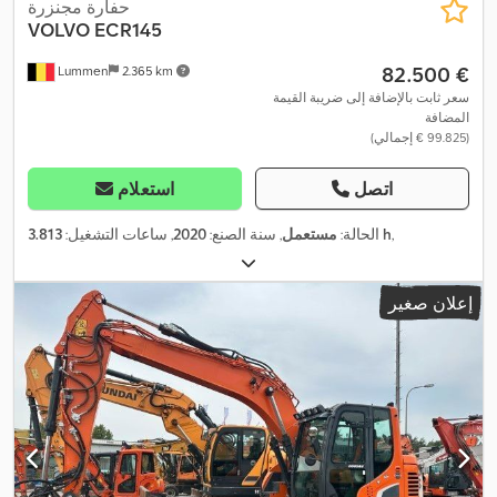
حفارة مجنزرة
VOLVO
ECR145
‏82.500 €
Lummen
2.365 km
سعر ثابت بالإضافة إلى ضريبة القيمة
المضافة
(‏99.825 € إجمالي)
اتصل
استعلام
,
3.813 h
الحالة:
مستعمل
, سنة الصنع:
2020
, ساعات التشغيل:
إعلان صغير