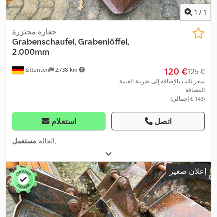
1
/
1
حفارة مجنزرة
Grabenschaufel, Grabenlöffel,
2.000mm
‏120 €
Sittensen
2.738 km
‏125 €
سعر ثابت بالإضافة إلى ضريبة القيمة
المضافة
(‏143 € إجمالي)
اتصل
استعلام
,
الحالة:
مستعمل
إعلان صغير