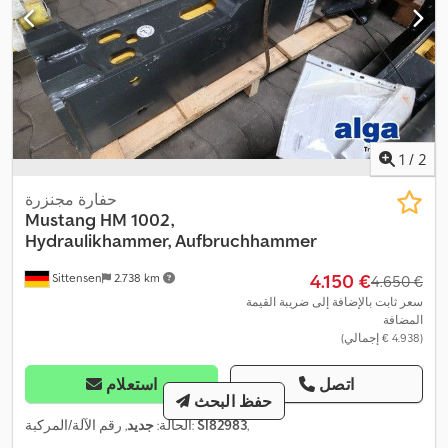
1
/
2
حفارة مجنزرة
Mustang
HM 1002,
Hydraulikhammer, Aufbruchhammer
‏4.150 €
Sittensen
2.738 km
‏4.650 €
سعر ثابت بالإضافة إلى ضريبة القيمة
المضافة
(‏4.938 € إجمالي)
اتصل
استعلام
حفظ البحث
,
SI82983
, رقم الآلة/المركبة:
الحالة:
جديد