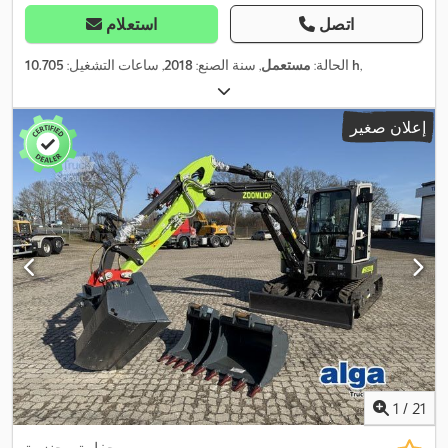
اتصل
استعلام
,
10.705 h
الحالة:
مستعمل
, سنة الصنع:
2018
, ساعات التشغيل:
إعلان صغير
1
/
21