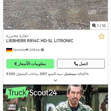
1
/
10
حفارة مجنزرة
LIEBHERR
R914C HD-SL LITRONIC
Tannheim
2.318 km
اتصل
معلومات الأسعار
,
9.500 h
الحالة:
مستعمل
, سنة الصنع:
2007
, ساعات التشغيل: