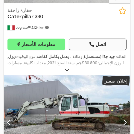
حفارة زاحفة
Caterpillar
330
Lograto
2.124 km
اتصل
معلومات الأسعار
الحالة:
جيد جدًا (مستعمل)
, وظائف:
يعمل بكامل كفاءته
, نوع الوقود:
ديزل
,
الوزن الإجمالي:
30.800 كجم
, سنة الصنع:
2021
, معدات:
كابينة, مسارات
,
فولاذية
إعلان صغير