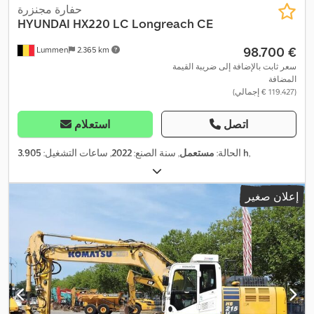
حفارة مجنزرة
HYUNDAI
HX220 LC Longreach CE
‏98.700 €
Lummen
2.365 km
سعر ثابت بالإضافة إلى ضريبة القيمة
المضافة
(‏119.427 € إجمالي)
اتصل
استعلام
,
3.905 h
الحالة:
مستعمل
, سنة الصنع:
2022
, ساعات التشغيل:
إعلان صغير