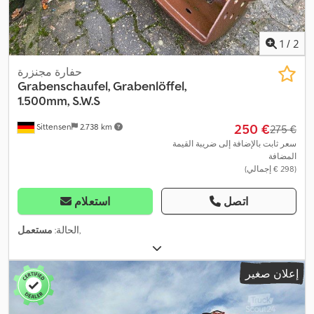
1
/
2
حفارة مجنزرة
Grabenschaufel, Grabenlöffel,
1.500mm, S.W.S
‏250 €
Sittensen
2.738 km
‏275 €
سعر ثابت بالإضافة إلى ضريبة القيمة
المضافة
(‏298 € إجمالي)
اتصل
استعلام
,
الحالة:
مستعمل
إعلان صغير