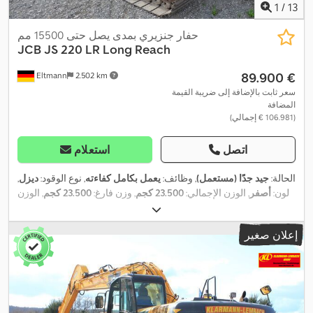
1
/
13
حفار جنزيري بمدى يصل حتى 15500 مم
JCB
JS 220 LR Long Reach
‏89.900 €
Eltmann
2.502 km
سعر ثابت بالإضافة إلى ضريبة القيمة
المضافة
(‏106.981 € إجمالي)
اتصل
استعلام
الحالة:
جيد جدًا (مستعمل)
, وظائف:
يعمل بكامل كفاءته
, نوع الوقود:
ديزل
,
لون:
أصفر
, الوزن الإجمالي:
23.500 كجم
, وزن فارغ:
23.500 كجم
, الوزن
التشغيلي:
23.500 كجم
, حالة القيادة:
70 نسبة مئوية
, عدد المقاعد:
1
,
,
2.559 h
التسجيل الأول:
11/2018
, سنة الصنع:
2016
, ساعات التشغيل:
إعلان صغير
رقم الآلة/المركبة:
2136442
, معدات:
الهيدروليكا, ضوضاء منخفضة,
فحص السلامة وفقًا لـ UVV, كمبيوتر على متن المركبة, مجرفة قياسية,
,
مسارات فولاذية, مصابيح أمامية إضافية