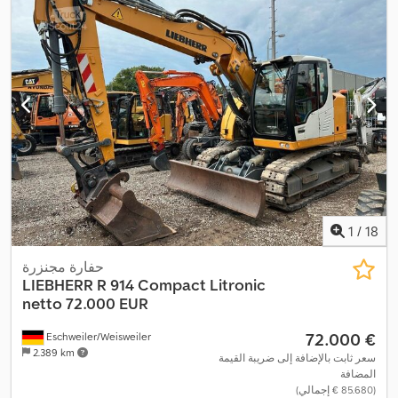
1
/
18
حفارة مجنزرة
LIEBHERR
R 914 Compact Litronic
netto 72.000 EUR
‏72.000 €
Eschweiler/Weisweiler
2.389 km
سعر ثابت بالإضافة إلى ضريبة القيمة
المضافة
(‏85.680 € إجمالي)