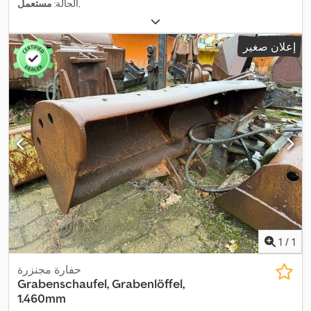
,
الحالة:
مستعمل
إعلان صغير
1
/
1
حفارة مجنزرة
Grabenschaufel, Grabenlöffel,
1.460mm