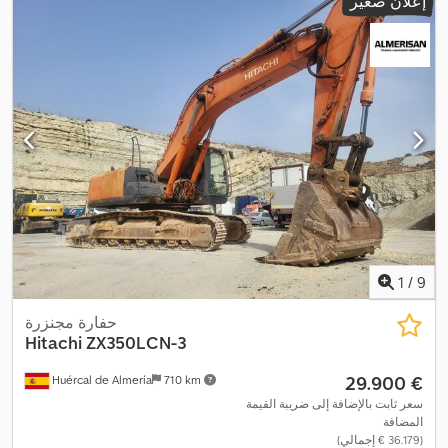
إعلان صغير
1
/
9
حفارة مجنزرة
Hitachi
ZX350LCN-3
‏29.900 €
Huércal de Almería
710 km
سعر ثابت بالإضافة إلى ضريبة القيمة
المضافة
(‏36.179 € إجمالي)