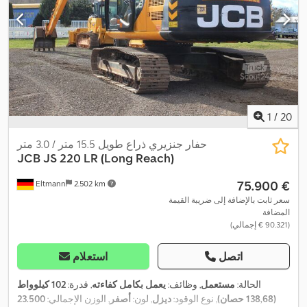
1
/
20
حفار جنزيري ذراع طويل 15.5 متر / 3.0 متر
JCB
JS 220 LR (Long Reach)
‏75.900 €
Eltmann
2.502 km
سعر ثابت بالإضافة إلى ضريبة القيمة
المضافة
(‏90.321 € إجمالي)
اتصل
استعلام
الحالة:
مستعمل
, وظائف:
يعمل بكامل كفاءته
, قدرة:
102 كيلوواط
(138,68 حصان)
, نوع الوقود:
ديزل
, لون:
أصفر
, الوزن الإجمالي:
23.500