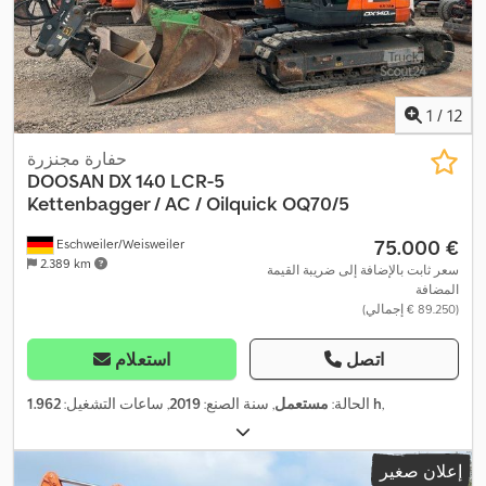
1
/
12
حفارة مجنزرة
DOOSAN
DX 140 LCR-5
Kettenbagger / AC / Oilquick OQ70/5
‏75.000 €
Eschweiler/Weisweiler
2.389 km
سعر ثابت بالإضافة إلى ضريبة القيمة
المضافة
(‏89.250 € إجمالي)
اتصل
استعلام
,
1.962 h
الحالة:
مستعمل
, سنة الصنع:
2019
, ساعات التشغيل:
إعلان صغير