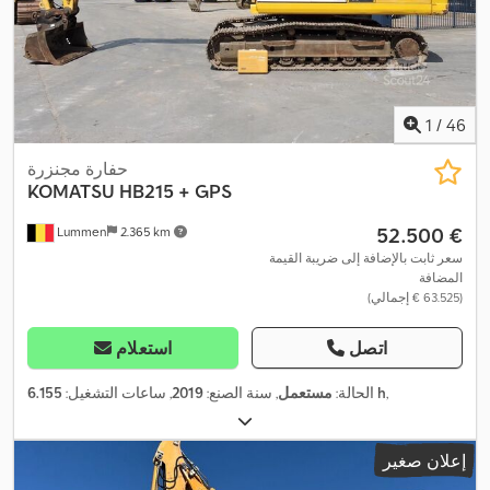
1
/
46
حفارة مجنزرة
KOMATSU
HB215 + GPS
‏52.500 €
Lummen
2.365 km
سعر ثابت بالإضافة إلى ضريبة القيمة
المضافة
(‏63.525 € إجمالي)
اتصل
استعلام
,
6.155 h
الحالة:
مستعمل
, سنة الصنع:
2019
, ساعات التشغيل:
إعلان صغير