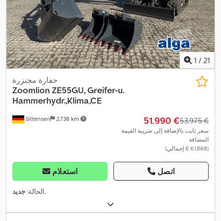
1
/
21
حفارة مجنزرة
Zoomlion
ZE55GU, Greifer-u.
Hammerhydr.,Klima,CE
‏51.990 €
Sittensen
2.738 km
‏53.975 €
سعر ثابت بالإضافة إلى ضريبة القيمة
المضافة
(‏61.868 € إجمالي)
اتصل
استعلام
,
الحالة:
جديد