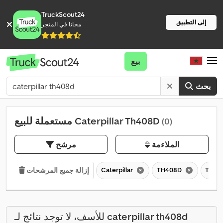
TruckScout24
إلى التطبيق
مجانا في المتجر
بيع
بحث
مستعملة للبيع Caterpillar Th408D
(0)
الملاءمة
مرشح
Caterpillar
TH408D
TH
إزالة جميع المرشحات
caterpillar th408d
للأسف، لا توجد نتائج لـ