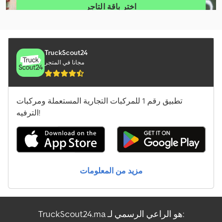
اختر باقة التاجر
Caterpillar D5
إنشاء إعلان فردي
Caterpillar D6
Caterpillar D8T
TruckScout24
مجانا في المتجر
Caterpillar M314
Caterpillar M315
تطبيق رقم 1 للمركبات التجارية المستعملة ومركبات
Caterpillar M315F
الترفيه!
Jcb 403
Jcb 407
مزيد من المعلومات
Jcb 409
Jcb 533-105
TruckScout24.ma هو الراعي الرسمي لـ:
Jcb 535-95