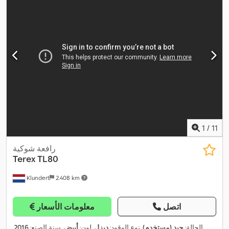
1
/
11
رافعة شوكية
Terex
TL80
Klundert
2.408 km
اتصل
معلومات الأسعار
الحالة:
جيد (مستخدم)
, نوع الوقود:
ديزل
, لون:
أبيض
, سنة الصنع:
2016
,