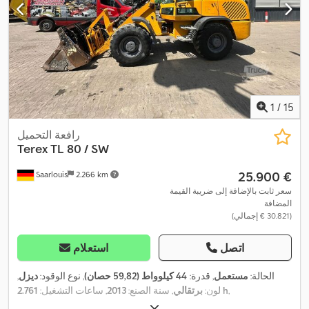
1
/
15
رافعة التحميل
Terex
TL 80 / SW
‏25.900 €
Saarlouis
2.266 km
سعر ثابت بالإضافة إلى ضريبة القيمة
المضافة
(‏30.821 € إجمالي)
اتصل
استعلام
الحالة:
مستعمل
, قدرة:
44 كيلوواط (59,82 حصان)
, نوع الوقود:
ديزل
,
,
2.761 h
لون:
برتقالي
, سنة الصنع:
2013
, ساعات التشغيل: