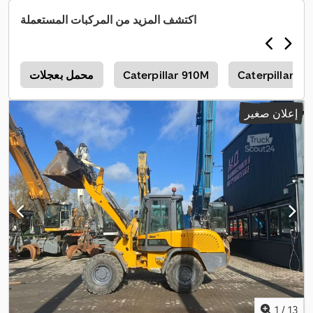
اكتشف المزيد من المركبات المستعملة
Caterpillar Cs
Caterpillar 910M
محمل بعجلات
9
إعلان صغير
1
/
13