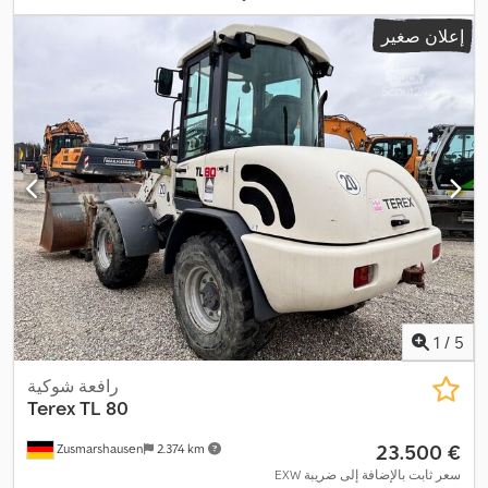
إعلان صغير
1
/
5
رافعة شوكية
Terex
TL 80
‏23.500 €
Zusmarshausen
2.374 km
EXW سعر ثابت بالإضافة إلى ضريبة