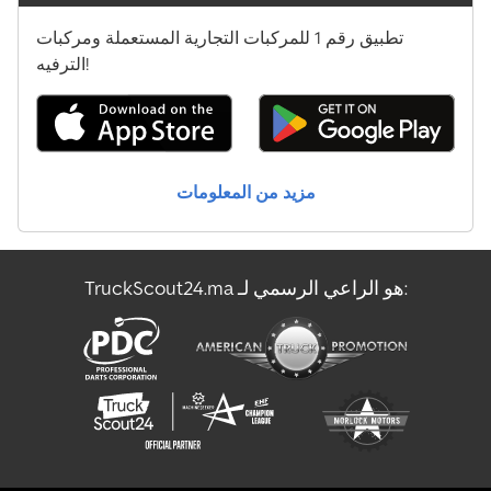
Komatsu Pc210Lci-10
تطبيق رقم 1 للمركبات التجارية المستعملة ومركبات
Komatsu Wa80-6
الترفيه!
Komatsu Wa80M-7
Liebherr Ltm 1300-6.2
مزيد من المعلومات
Liebherr Ltm 1500-8.1
Merlo Tf 33.7-115
TruckScout24.ma هو الراعي الرسمي لـ:
New Holland B110C Tc
Yanmar V80