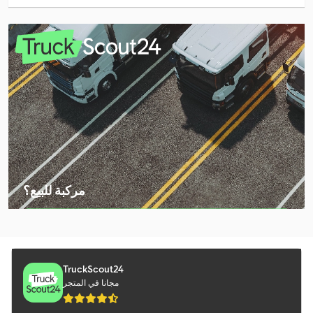
Haulotte Ht 16 Rtj Pro
Haulotte Ht 23 Rtj Pro
Haulotte Optimum 8
Hitachi Zx300Lc-6
Hitachi Zx350Lc-6
Hitachi Zx85Us-6
Jcb 220X Lc
مركبة للبيع؟
Jcb 533-105
إنشاء إعلان
Jcb 535-95
Jcb 540-170
TruckScout24
مجانا في المتجر
Komatsu Pc210Lc-10