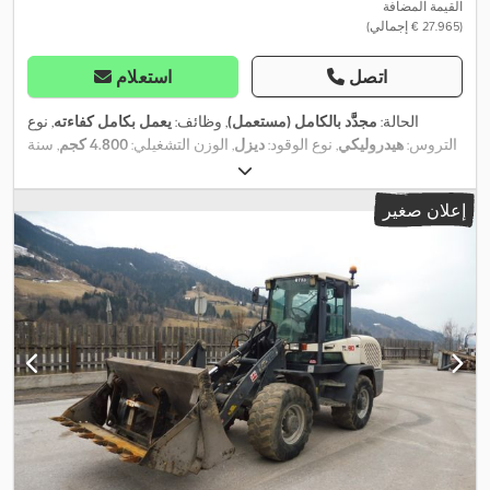
القيمة المضافة
(‏27.965 € إجمالي)
اتصل
استعلام
الحالة:
مجدَّد بالكامل (مستعمل)
, وظائف:
يعمل بكامل كفاءته
, نوع
التروس:
هيدروليكي
, نوع الوقود:
ديزل
, الوزن التشغيلي:
4.800 كجم
, سنة
, معدات:
شوكة منصات, فحص
9.800 h
الصنع:
2007
, ساعات التشغيل:
,
السلامة وفقًا لـ UVV, كابينة, مجرفة قياسية
إعلان صغير