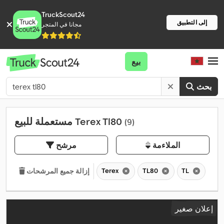
TruckScout24
إلى التطبيق
مجانا في المتجر
بيع
بحث
مستعملة للبيع Terex Tl80
(9)
الملاءمة
مرشح
Terex
TL80
TL
إزالة جميع المرشحات
إعلان صغير