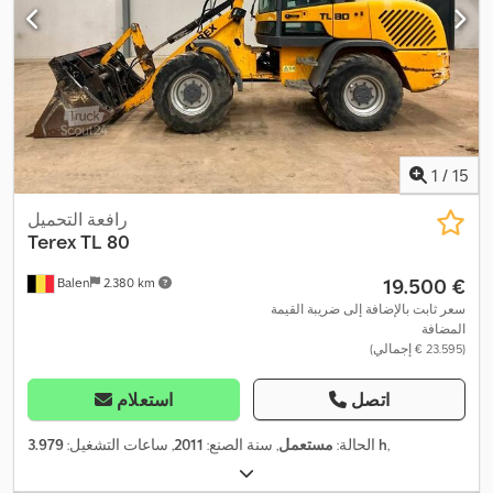
1
/
15
رافعة التحميل
Terex
TL 80
‏19.500 €
Balen
2.380 km
سعر ثابت بالإضافة إلى ضريبة القيمة
المضافة
(‏23.595 € إجمالي)
اتصل
استعلام
,
3.979 h
الحالة:
مستعمل
, سنة الصنع:
2011
, ساعات التشغيل: