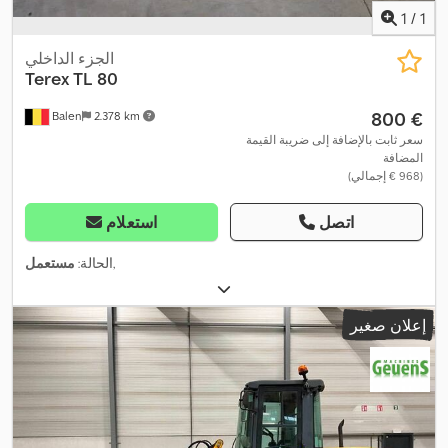
1
/
1
الجزء الداخلي
Terex
TL 80
‏800 €
Balen
2.378 km
سعر ثابت بالإضافة إلى ضريبة القيمة
المضافة
(‏968 € إجمالي)
اتصل
استعلام
,
الحالة:
مستعمل
إعلان صغير