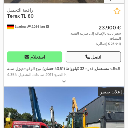
رافعة التحميل
Terex
TL 80
‏23.900 €
Saarlouis
2.266 km
سعر ثابت بالإضافة إلى ضريبة القيمة
المضافة
(‏28.441 € إجمالي)
اتصل
استعلام
الحالة:
مستعمل
, قدرة:
32 كيلوواط (43,51 حصان)
, نوع الوقود:
ديزل
, سنة
,
4.354 h
الصنع:
2011
, ساعات التشغيل:
إعلان صغير