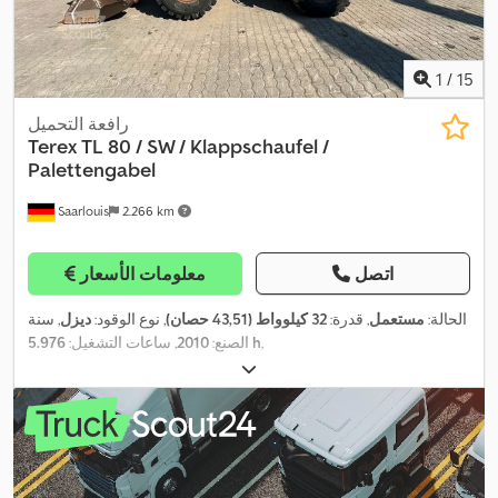
1
/
15
رافعة التحميل
Terex
TL 80 / SW / Klappschaufel /
Palettengabel
Saarlouis
2.266 km
اتصل
معلومات الأسعار
الحالة:
مستعمل
, قدرة:
32 كيلوواط (43,51 حصان)
, نوع الوقود:
ديزل
, سنة
,
5.976 h
الصنع:
2010
, ساعات التشغيل: