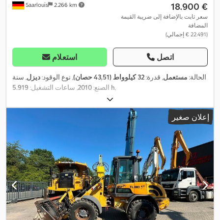
‏18.900 €
Saarlouis
2.266 km
سعر ثابت بالإضافة إلى ضريبة القيمة
المضافة
(‏22.491 € إجمالي)
اتصل
استعلام
الحالة:
مستعمل
, قدرة:
32 كيلوواط (43,51 حصان)
, نوع الوقود:
ديزل
, سنة
,
5.919 h
الصنع:
2010
, ساعات التشغيل:
إعلان صغير