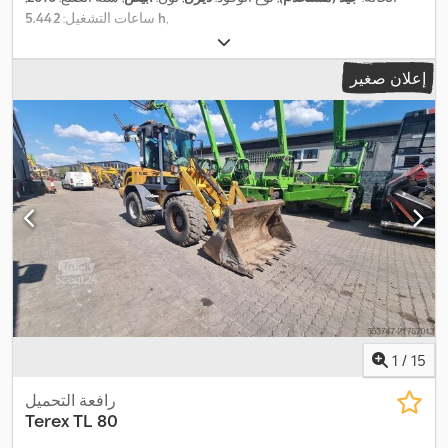
,
5.442 h
ساعات التشغيل:
إعلان صغير
1
/
15
رافعة التحميل
Terex
TL 80