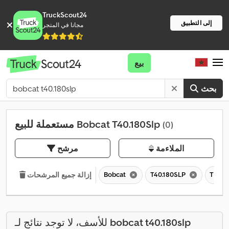
TruckScout24
إلى التطبيق
مجانا في المتجر
بيع
بحث
مستعملة للبيع Bobcat T40.180Slp
(0)
الملاءمة
مرشح
Bobcat
T40.180SLP
T
إزالة جميع المرشحات
bobcat t40.180slp
للأسف، لا توجد نتائج لـ