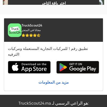
اختر باقة التاجر
Caterpillar 908M
إنشاء إعلان فردي
Caterpillar 910M
Caterpillar Cs64B
TruckScout24
مجانا في المتجر
Caterpillar D8T
Jcb 220X Lc
تطبيق رقم 1 للمركبات التجارية المستعملة ومركبات
Jcb 406
الترفيه!
Jcb 409
Jcb 535-95
مزيد من المعلومات
Jcb Js145W
Jcb S2032E
TruckScout24.ma هو الراعي الرسمي لـ:
Jcb S2646E