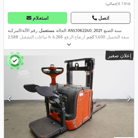
(‏7.914 € إجمالي)
اتصل
استعلام
, سنة الصنع:
2021
,
ANL1062240
, رقم الآلة/المركبة:
الحالة:
مستعمل
, سعة التحميل:
1.400 كجم
, ارتفاع الرفع:
4.266
2.588 h
ساعات التشغيل:
مم
, رفع حر:
1.400 مم
, مركز تحميل الحمولة:
600 مم
, نوع السارية:
ثلاثي
, عرض إطار
24 V
(تريبيليكس)
, سعة البطارية:
375 آه
, جهد البطارية:
إعلان صغير
الشوكة:
560 مم
, طول الشوكات:
1.150 مم
, وزن فارغ:
1.476 كجم
,
الارتفاع الكلي:
1.920 مم
, الطول الكلي:
2.132 مم
, العرض الكلي:
800 مم
,
,
وقود:
كهرباء