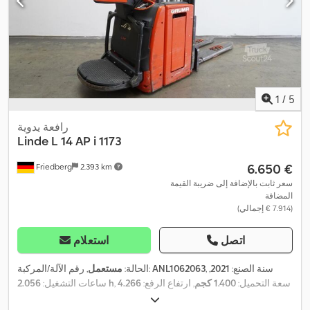
1
/
5
رافعة يدوية
Linde
L 14 AP i 1173
‏6.650 €
Friedberg
2.393 km
سعر ثابت بالإضافة إلى ضريبة القيمة
المضافة
(‏7.914 € إجمالي)
اتصل
استعلام
, سنة الصنع:
2021
,
ANL1062063
, رقم الآلة/المركبة:
الحالة:
مستعمل
, سعة التحميل:
1.400 كجم
, ارتفاع الرفع:
4.266
2.056 h
ساعات التشغيل:
مم
, رفع حر:
1.400 مم
, مركز تحميل الحمولة:
600 مم
, نوع السارية:
ثلاثي