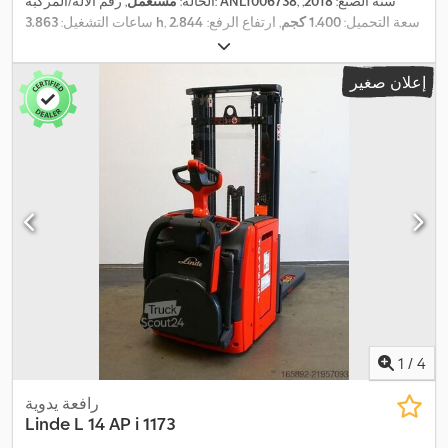
, سنة الصنع:
2018
,
ANL1006738
, رقم الآلة/المركبة:
الحالة:
مستعمل
, سعة التحميل:
1.400 كجم
, ارتفاع الرفع:
2.844
3.863 h
ساعات التشغيل:
مم
, رفع حر:
150 مم
, مركز تحميل الحمولة:
600 مم
, نوع السارية:
, عرض إطار
24 V
سيمبلكس
, سعة البطارية:
375 آه
, جهد البطارية:
إعلان صغير
الشوكة:
560 مم
, طول الشوكات:
1.150 مم
, وزن فارغ:
1.323 كجم
,
الارتفاع الكلي:
1.990 مم
, الطول الكلي:
2.057 مم
, العرض الكلي:
800
,
مم
, وقود:
كهرباء
1
/
4
رافعة يدوية
Linde
L 14 AP i 1173