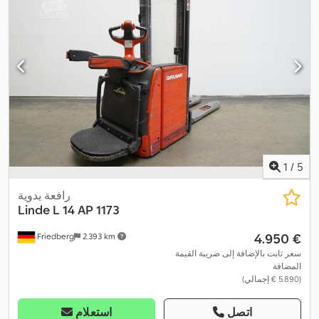
1
/
5
رافعة يدوية
Linde
L 14 AP 1173
‏4.950 €
Friedberg
2.393 km
سعر ثابت بالإضافة إلى ضريبة القيمة
المضافة
(‏5.890 € إجمالي)
اتصل
استعلام