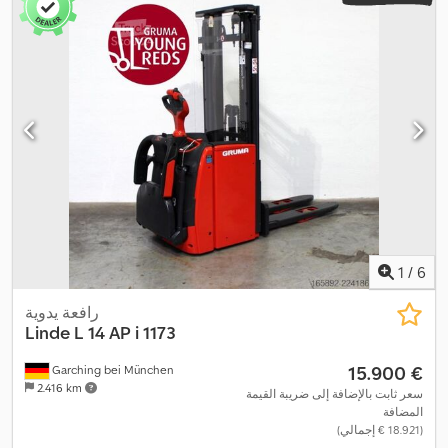
الارتفاع الكلي:
2.270 مم
, الطول الكلي:
2.057 مم
, العرض الكلي:
790
,
مم
, وقود:
كهرباء
1
/
6
رافعة يدوية
Linde
L 14 AP i 1173
‏15.900 €
Garching bei München
2.416 km
سعر ثابت بالإضافة إلى ضريبة القيمة
المضافة
(‏18.921 € إجمالي)