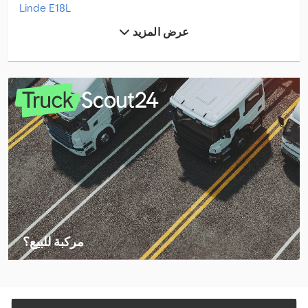
Linde E18L
عرض المزيد
Linde E20
Linde E20L
Linde E20Ph
Linde E30
Linde E30L
Linde H14D
Linde H40D
Linde H40T
مركبة للبيع؟
Linde L10
إنشاء إعلان
Linde L10B