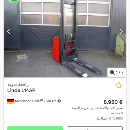
1
/
7
رافعة يدوية
Linde
L14AP
‏8.950 €
Meschede Calle
2.510 km
سعر ثابت بالإضافة إلى ضريبة القيمة
المضافة
(‏10.650 € إجمالي)