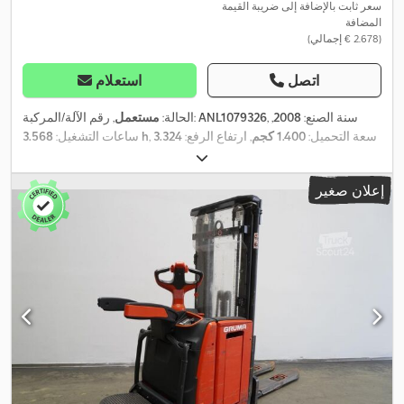
سعر ثابت بالإضافة إلى ضريبة القيمة
المضافة
(‏2.678 € إجمالي)
اتصل
استعلام
, سنة الصنع:
2008
,
ANL1079326
, رقم الآلة/المركبة:
الحالة:
مستعمل
, سعة التحميل:
1.400 كجم
, ارتفاع الرفع:
3.324
3.568 h
ساعات التشغيل:
مم
, رفع حر:
150 مم
, مركز تحميل الحمولة:
600 مم
, نوع السارية:
, عرض إطار
24 V
سيمبلكس
, سعة البطارية:
270 آه
, جهد البطارية:
إعلان صغير
الشوكة:
560 مم
, طول الشوكات:
1.150 مم
, وزن فارغ:
1.340 كجم
,
الارتفاع الكلي:
2.190 مم
, الطول الكلي:
2.030 مم
, العرض الكلي:
800
,
مم
, وقود:
كهرباء