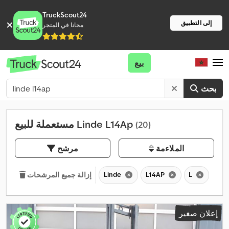
TruckScout24
إلى التطبيق
مجانا في المتجر
بيع
بحث
مستعملة للبيع Linde L14Ap
(20)
الملاءمة
مرشح
Linde
L14AP
L
إزالة جميع المرشحات
إعلان صغير