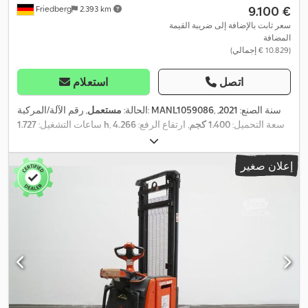
‏9.100 €
Friedberg
2.393 km
سعر ثابت بالإضافة إلى ضريبة القيمة
المضافة
(‏10.829 € إجمالي)
اتصل
استعلام
, سنة الصنع:
2021
,
MANL1059086
, رقم الآلة/المركبة:
الحالة:
مستعمل
, سعة التحميل:
1.400 كجم
, ارتفاع الرفع:
4.266
1.727 h
ساعات التشغيل:
مم
, رفع حر:
1.400 مم
, مركز تحميل الحمولة:
600 مم
, نوع السارية:
ثلاثي
, عرض إطار
24 V
(تريبيليكس)
, سعة البطارية:
375 آه
, جهد البطارية:
إعلان صغير
الشوكة:
560 مم
, طول الشوكات:
1.150 مم
, وزن فارغ:
1.457 كجم
,
الارتفاع الكلي:
1.920 مم
, الطول الكلي:
2.390 مم
, العرض الكلي:
800
,
مم
, وقود:
كهرباء