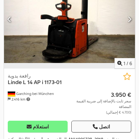
1
/
6
رافعة يدوية
Linde
L 14 AP i 1173-01
‏3.950 €
Garching bei München
2.416 km
سعر ثابت بالإضافة إلى ضريبة القيمة
المضافة
(‏4.700 € إجمالي)
اتصل
استعلام