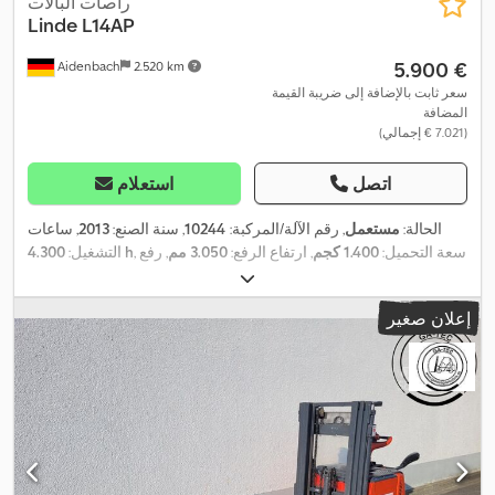
راصات البالات
Linde
L14AP
‏5.900 €
Aidenbach
2.520 km
سعر ثابت بالإضافة إلى ضريبة القيمة
المضافة
(‏7.021 € إجمالي)
اتصل
استعلام
الحالة:
مستعمل
, رقم الآلة/المركبة:
10244
, سنة الصنع:
2013
, ساعات
, سعة التحميل:
1.400 كجم
, ارتفاع الرفع:
3.050 مم
, رفع
4.300 h
التشغيل:
حر:
50 مم
, ارتفاع البناء:
1.900 مم
, طول الشوكات:
1.150 مم
, مقاس
,
الإطار الأمامي:
, مقاس الإطار الخلفي:
, الوزن الإجمالي:
1.355 كجم
إعلان صغير