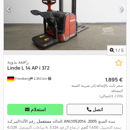
1
/
5
رافعة يدوية
Linde
L 14 AP i 372
‏1.895 €
Friedberg
2.393 km
سعر ثابت بالإضافة إلى ضريبة القيمة
المضافة
(‏2.255 € إجمالي)
اتصل
استعلام
, سنة الصنع:
2005
,
ANL1052014
, رقم الآلة/المركبة:
الحالة:
مستعمل
, سعة التحميل:
1.400 كجم
, ارتفاع الرفع:
3.324
6.028 h
ساعات التشغيل: