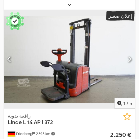
مم
, رفع حر:
150 مم
, مركز تحميل الحمولة:
600 مم
, نوع السارية:
, عرض إطار
24 V
سيمبلكس
, سعة البطارية:
620 آه
, جهد البطارية:
إعلان صغير
الشوكة:
560 مم
, طول الشوكات:
1.150 مم
, وزن فارغ:
1.397 كجم
,
الارتفاع الكلي:
2.190 مم
, الطول الكلي:
2.030 مم
, العرض الكلي:
800
,
مم
, وقود:
كهرباء
1
/
5
رافعة يدوية
Linde
L 14 AP i 372
‏2.250 €
Friedberg
2.393 km