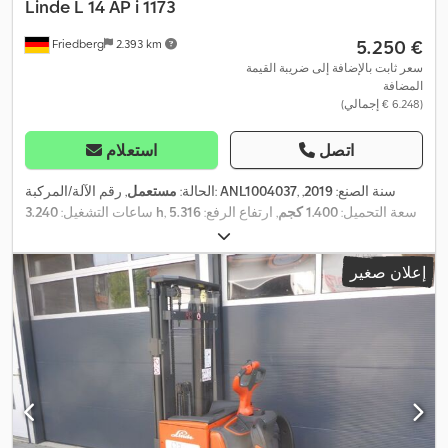
Linde
L 14 AP i 1173
‏5.250 €
Friedberg
2.393 km
سعر ثابت بالإضافة إلى ضريبة القيمة
المضافة
(‏6.248 € إجمالي)
اتصل
استعلام
, سنة الصنع:
2019
,
ANL1004037
, رقم الآلة/المركبة:
الحالة:
مستعمل
, سعة التحميل:
1.400 كجم
, ارتفاع الرفع:
5.316
3.240 h
ساعات التشغيل:
مم
, رفع حر:
1.750 مم
, مركز تحميل الحمولة:
600 مم
, نوع السارية:
ثلاثي
, عرض إطار
24 V
(تريبيليكس)
, سعة البطارية:
500 آه
, جهد البطارية:
إعلان صغير
الشوكة:
560 مم
, طول الشوكات:
1.150 مم
, وزن فارغ:
1.636 كجم
,
الارتفاع الكلي:
2.270 مم
, الطول الكلي:
2.390 مم
, العرض الكلي:
800
,
مم
, وقود:
كهرباء