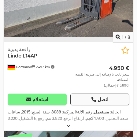
1
/
8
رافعة يدوية
Linde
L14AP
‏4.950 €
Dortmund
2.497 km
سعر ثابت بالإضافة إلى ضريبة القيمة
المضافة
(‏5.890 € إجمالي)
اتصل
استعلام
الحالة:
مستعمل
, رقم الآلة/المركبة:
8089
, سنة الصنع:
2015
, ساعات
, سعة التحميل:
1.400 كجم
, ارتفاع الرفع:
3.520 مم
, رفع
3.220 h
التشغيل:
حر:
1.170 مم
, نوع الوقود:
كهربائي
, نوع السارية:
ثلاثي (تريبيليكس)
, ارتفاع
,
البناء:
1.660 مم