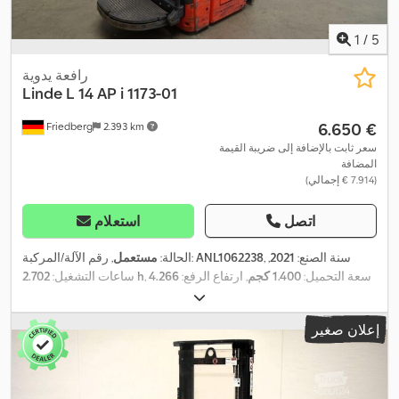
1
/
5
رافعة يدوية
Linde
L 14 AP i 1173-01
‏6.650 €
Friedberg
2.393 km
سعر ثابت بالإضافة إلى ضريبة القيمة
المضافة
(‏7.914 € إجمالي)
اتصل
استعلام
, سنة الصنع:
2021
,
ANL1062238
, رقم الآلة/المركبة:
الحالة:
مستعمل
, سعة التحميل:
1.400 كجم
, ارتفاع الرفع:
4.266
2.702 h
ساعات التشغيل:
مم
, رفع حر:
1.400 مم
, مركز تحميل الحمولة:
600 مم
, نوع السارية:
ثلاثي
, عرض إطار
24 V
(تريبيليكس)
, سعة البطارية:
375 آه
, جهد البطارية:
إعلان صغير
الشوكة:
560 مم
, طول الشوكات:
1.150 مم
, وزن فارغ:
1.473 كجم
,
الارتفاع الكلي:
1.920 مم
, الطول الكلي:
2.132 مم
, العرض الكلي:
800 مم
,
,
وقود:
كهرباء