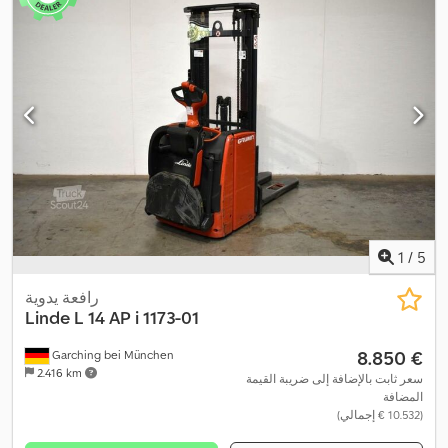
1
/
5
رافعة يدوية
Linde
L 14 AP i 1173-01
‏8.850 €
Garching bei München
2.416 km
سعر ثابت بالإضافة إلى ضريبة القيمة
المضافة
(‏10.532 € إجمالي)