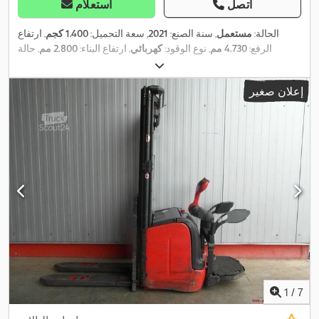
اتصل
استعلام
الحالة:
مستعمل
, سنة الصنع:
2021
, سعة التحميل:
1.400 كجم
, ارتفاع
الرفع:
4.730 مم
, نوع الوقود:
كهربائي
, ارتفاع البناء:
2.800 مم
, حالة
,
الإطارات:
100 نسبة مئوية
, لون:
آخر
إعلان صغير
1
/
7