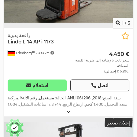
1
/
5
رافعة يدوية
Linde
L 14 AP i 1173
‏4.450 €
Friedberg
2.393 km
سعر ثابت بالإضافة إلى ضريبة القيمة
المضافة
(‏5.296 € إجمالي)
اتصل
استعلام
, سنة الصنع:
2018
,
ANL1061206
, رقم الآلة/المركبة:
الحالة:
مستعمل
, سعة التحميل:
1.400 كجم
, ارتفاع الرفع:
3.744
1.604 h
ساعات التشغيل:
مم
, رفع حر:
150 مم
, مركز تحميل الحمولة:
600 مم
, نوع السارية:
, عرض إطار
24 V
سيمبلكس
, سعة البطارية:
375 آه
, جهد البطارية:
إعلان صغير
الشوكة:
560 مم
, طول الشوكات:
1.150 مم
, وزن فارغ:
1.400 كجم
,
الارتفاع الكلي:
2.440 مم
, الطول الكلي:
2.057 مم
, العرض الكلي:
800
,
مم
, وقود:
كهرباء