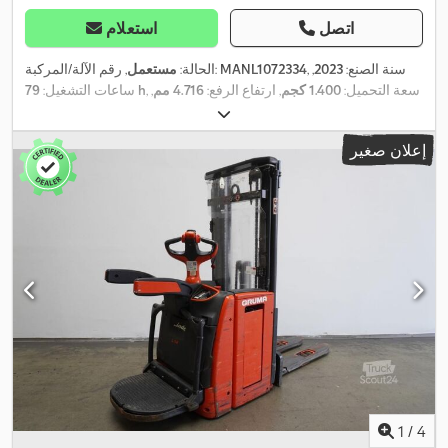
اتصل
استعلام
, سنة الصنع:
2023
,
MANL1072334
, رقم الآلة/المركبة:
الحالة:
مستعمل
, سعة التحميل:
1.400 كجم
, ارتفاع الرفع:
4.716 مم
,
79 h
ساعات التشغيل:
رفع حر:
1.550 مم
, مركز تحميل الحمولة:
600 مم
, نوع السارية:
ثلاثي
, عرض إطار
24 V
(تريبيليكس)
, سعة البطارية:
375 آه
, جهد البطارية:
إعلان صغير
الشوكة:
560 مم
, طول الشوكات:
1.150 مم
, وزن فارغ:
1.492 كجم
,
الارتفاع الكلي:
2.070 مم
, الطول الكلي:
2.057 مم
, العرض الكلي:
800
,
مم
, وقود:
كهرباء
1
/
4