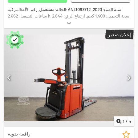
, سنة الصنع:
2020
,
ANL1093712
, رقم الآلة/المركبة:
الحالة:
مستعمل
, سعة التحميل:
1.400 كجم
, ارتفاع الرفع:
2.844
2.662 h
ساعات التشغيل:
مم
, رفع حر:
150 مم
, مركز تحميل الحمولة:
600 مم
, نوع السارية:
, عرض إطار
24 V
سيمبلكس
, سعة البطارية:
375 آه
, جهد البطارية:
إعلان صغير
الشوكة:
560 مم
, طول الشوكات:
1.150 مم
, وزن فارغ:
1.396 كجم
,
الارتفاع الكلي:
1.990 مم
, الطول الكلي:
2.390 مم
, العرض الكلي:
800
,
مم
, وقود:
كهرباء
1
/
5
رافعة يدوية