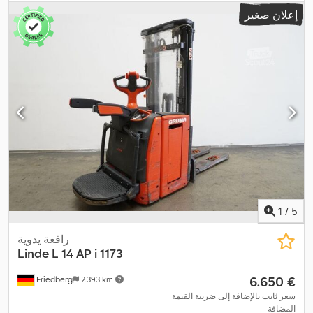
, عرض إطار
24 V
(تريبيليكس)
, سعة البطارية:
375 آه
, جهد البطارية:
إعلان صغير
الشوكة:
560 مم
, طول الشوكات:
1.150 مم
, وزن فارغ:
1.477 كجم
,
الارتفاع الكلي:
1.920 مم
, الطول الكلي:
2.132 مم
, العرض الكلي:
800 مم
,
,
وقود:
كهرباء
1
/
5
رافعة يدوية
Linde
L 14 AP i 1173
‏6.650 €
Friedberg
2.393 km
سعر ثابت بالإضافة إلى ضريبة القيمة
المضافة