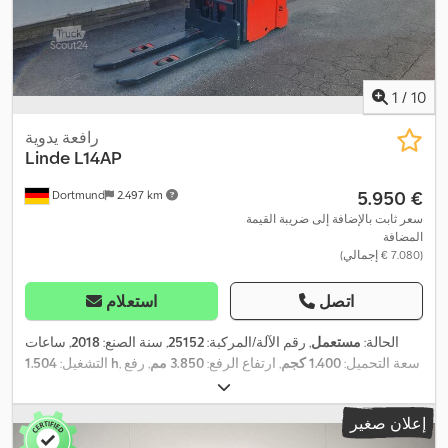
1
/
10
رافعة يدوية
Linde
L14AP
‏5.950 €
Dortmund
2.497 km
سعر ثابت بالإضافة إلى ضريبة القيمة
المضافة
(‏7.080 € إجمالي)
اتصل
استعلام
الحالة:
مستعمل
, رقم الآلة/المركبة:
25152
, سنة الصنع:
2018
, ساعات
, سعة التحميل:
1.400 كجم
, ارتفاع الرفع:
3.850 مم
, رفع
1.504 h
التشغيل:
حر:
1.880 مم
, نوع الوقود:
كهربائي
, نوع السارية:
دوبلكس
, ارتفاع البناء:
,
2.380 مم
إعلان صغير