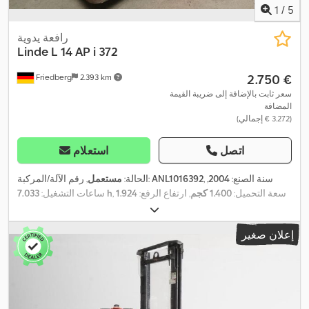
1
/
5
رافعة يدوية
Linde
L 14 AP i 372
‏2.750 €
Friedberg
2.393 km
سعر ثابت بالإضافة إلى ضريبة القيمة
المضافة
(‏3.272 € إجمالي)
اتصل
استعلام
, سنة الصنع:
2004
,
ANL1016392
, رقم الآلة/المركبة:
الحالة:
مستعمل
, سعة التحميل:
1.400 كجم
, ارتفاع الرفع:
1.924
7.033 h
ساعات التشغيل:
مم
, رفع حر:
150 مم
, مركز تحميل الحمولة:
600 مم
, نوع السارية:
, عرض إطار
24 V
سيمبلكس
, سعة البطارية:
375 آه
, جهد البطارية:
إعلان صغير
الشوكة:
560 مم
, طول الشوكات:
1.150 مم
, وزن فارغ:
1.323 كجم
,
الارتفاع الكلي:
1.490 مم
, الطول الكلي:
2.420 مم
, العرض الكلي:
800
,
مم
, وقود:
كهرباء