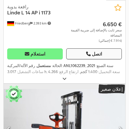
رافعة يدوية
Linde
L 14 AP i 1173
‏6.650 €
Friedberg
2.393 km
سعر ثابت بالإضافة إلى ضريبة القيمة
المضافة
(‏7.914 € إجمالي)
اتصل
استعلام
, سنة الصنع:
2021
,
ANL1062239
, رقم الآلة/المركبة:
الحالة:
مستعمل
, سعة التحميل:
1.400 كجم
, ارتفاع الرفع:
4.266
3.017 h
ساعات التشغيل:
مم
, رفع حر:
1.400 مم
, مركز تحميل الحمولة:
600 مم
, نوع السارية:
ثلاثي
, عرض إطار
24 V
(تريبيليكس)
, سعة البطارية:
375 آه
, جهد البطارية:
إعلان صغير
الشوكة:
560 مم
, طول الشوكات:
1.150 مم
, وزن فارغ:
1.449 كجم
,
الارتفاع الكلي:
1.920 مم
, الطول الكلي:
2.132 مم
, العرض الكلي:
800 مم
,
,
وقود:
كهرباء