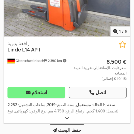
1
/
6
رافعة يدوية
Linde
L14 AP I
‏8.500 €
Oberschweinbach
2.390 km
سعر ثابت بالإضافة إلى ضريبة القيمة
المضافة
(‏10.115 € إجمالي)
اتصل
استعلام
, سعة
2.252 h
الحالة:
مستعمل
, سنة الصنع:
2019
, ساعات التشغيل:
التحميل:
1.400 كجم
, ارتفاع الرفع:
4.750 مم
, نوع الوقود:
كهربائي
, نوع
السارية:
ثلاثي (تريبيليكس)
, ارتفاع البناء:
2.080 مم
, حالة الإطارات:
50
,
نسبة مئوية
, لون:
آخر
حفظ البحث