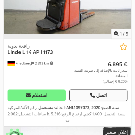
1
/
5
رافعة يدوية
Linde
L 14 AP i 1173
‏6.895 €
Friedberg
2.393 km
سعر ثابت بالإضافة إلى ضريبة القيمة
المضافة
(‏8.205 € إجمالي)
اتصل
استعلام
, سنة الصنع:
2020
,
ANL1097073
, رقم الآلة/المركبة:
الحالة:
مستعمل
, سعة التحميل:
1.400 كجم
, ارتفاع الرفع:
5.316
2.062 h
ساعات التشغيل:
مم
, رفع حر:
1.750 مم
, مركز تحميل الحمولة:
600 مم
, نوع السارية:
ثلاثي
, عرض إطار
24 V
(تريبيليكس)
, سعة البطارية:
375 آه
, جهد البطارية:
إعلان صغير
الشوكة:
560 مم
, طول الشوكات:
1.150 مم
, وزن فارغ:
1.538 كجم
,