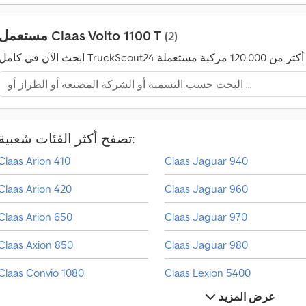
ل
ب
ي
مستعمل Claas Volto 1100 T
(2)
ع
ل
أ
ك
ث
ر
م
ن
تصفح أكثر الفئات شعبية:
4
م
Claas Arion 410
Claas Jaguar 940
ل
ي
Claas Arion 420
Claas Jaguar 960
و
ن
Claas Arion 650
Claas Jaguar 970
م
ه
Claas Axion 850
Claas Jaguar 980
ت
م
Claas Convio 1080
Claas Lexion 5400
ش
ه
عرض المزيد
ر
Claas Corto 310 F
Claas Lexion 670