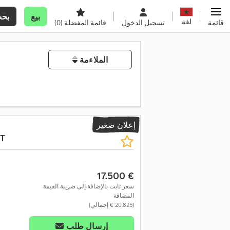
بيع
بح
لغة
قائمة
تسجيل الدخول
قائمة المفضلة
(0)
الملاءمة
إ
إعلان صغير
 T
‏17.500 €
سعر ثابت بالإضافة إلى ضريبة القيمة
المضافة
(‏20.825 € إجمالي)
إرسال طلب