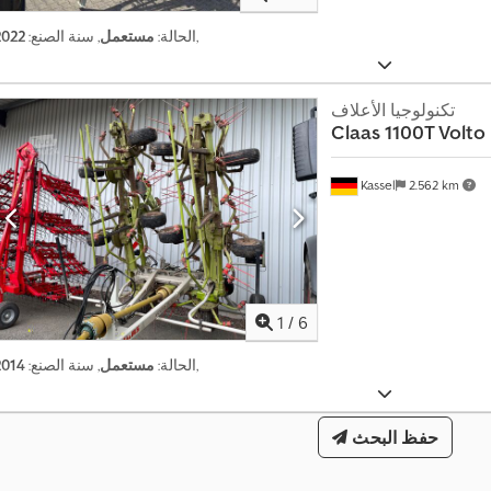
,
الحالة:
مستعمل
, سنة الصنع:
2022
تكنولوجيا الأعلاف
Claas
1100T Volto
Kassel
2.562 km
1
/
6
,
الحالة:
مستعمل
, سنة الصنع:
2014
حفظ البحث
ا