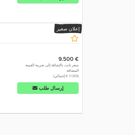
إعلان صغير
‏9.500 €
سعر ثابت بالإضافة إلى ضريبة القيمة
المضافة
(‏11.305 € إجمالي)
إرسال طلب