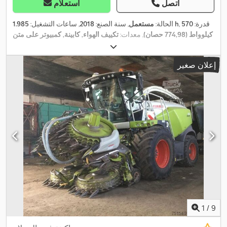
اتصل
استعلام
, قدرة:
570
1.985 h
الحالة:
مستعمل
, سنة الصنع:
2018
, ساعات التشغيل:
كيلوواط (774,98 حصان)
, معدات:
تكييف الهواء, كابينة, كمبيوتر على متن
,
المركبة
إعلان صغير
1
/
9