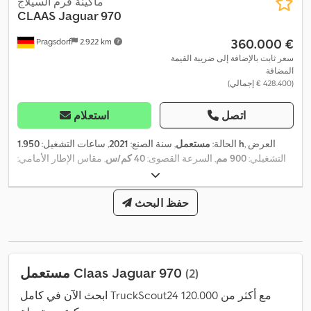
ماكينة فرم السيلاج
CLAAS
Jaguar 970
‏360.000 €
Pragsdorf
2.922 km
سعر ثابت بالإضافة إلى ضريبة القيمة
المضافة
(‏428.400 € إجمالي)
اتصل
استعلام
, العرض
1.950 h
الحالة:
مستعمل
, سنة الصنع:
2021
, ساعات التشغيل:
التشغيلي:
900 مم
, السرعة القصوى:
40 كم/س
, مقاس الإطار الأمامي:
, قدرة:
620/70R30 | 80%
, مقاس الإطار الخلفي:
900/60R30 | 80%
, حالة الإطارات:
620/70R30
581 كيلوواط (789,94 حصان)
, مقاس الإطار:
80 نسبة مئوية
, معدات:
حفظ البحث
تكييف الهواء, دفع رباعي, كمبيوتر على متن
,
المركبة
مستعمل Claas Jaguar 970
(2)
ابحث الآن في كامل TruckScout24 مع أكثر من 120.000