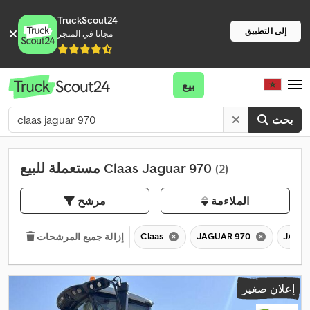
TruckScout24
إلى التطبيق
مجانا في المتجر
بيع
بحث
مستعملة للبيع Claas Jaguar 970
(2)
الملاءمة
مرشح
Claas
JAGUAR 970
JAGU
إزالة جميع المرشحات
إعلان صغير