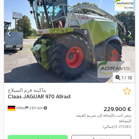
1
/
18
ماكينة فرم السيلاج
Claas
JAGUAR 970 Allrad
‏229.900 €
Olfen
2.511 km
سعر ثابت بالإضافة إلى ضريبة القيمة
المضافة
(‏273.581 € إجمالي)