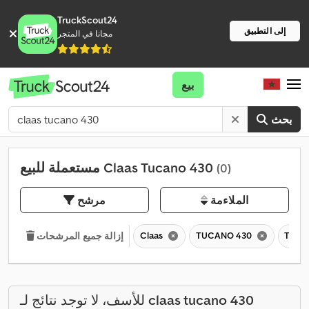
TruckScout24
إلى التطبيق
مجانا في المتجر
بيع
بحث
مستعملة للبيع Claas Tucano 430
(0)
الملاءمة
مرشح
Claas
TUCANO 430
TUC
إزالة جميع المرشحات
claas tucano 430
للأسف، لا توجد نتائج لـ