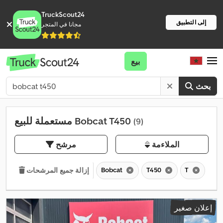
TruckScout24
إلى التطبيق
مجانا في المتجر
بيع
بحث
مستعملة للبيع Bobcat T450
(9)
الملاءمة
مرشح
Bobcat
T450
T
إزالة جميع المرشحات
إعلان صغير