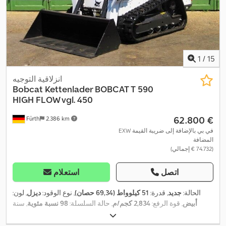
1
/
15
انزلاقية التوجيه
Bobcat
Kettenlader BOBCAT T 590
HIGH FLOW vgl. 450
‏62.800 €
Fürth
2.386 km
EXW في بي بالإضافة إلى ضريبة القيمة
المضافة
(‏74.732 € إجمالي)
اتصل
استعلام
الحالة:
جديد
, قدرة:
51 كيلوواط (69,34 حصان)
, نوع الوقود:
ديزل
, لون:
أبيض
, قوة الرفع:
2,834 كجم/م
, حالة السلسلة:
98 نسبة مئوية
, سنة
الصنع:
2025
, معدات:
كابينة, مجرفة قياسية, مسارات مطاطية, مصابيح
,
أمامية إضافية, واقي رأس