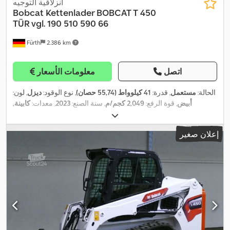
انزلاقية التوجيه
Bobcat
Kettenlader BOBCAT T 450
TÜR vgl. 190 510 590 66
Fürth
2.386 km
اتصل
معلومات الأسعار
الحالة:
مستعمل
, قدرة:
41 كيلوواط (55,74 حصان)
, نوع الوقود:
ديزل
, لون:
أبيض
, قوة الرفع:
2,049 كجم/م
, سنة الصنع:
2023
, معدات:
كابينة,
,
مسارات مطاطية, مصابيح أمامية إضافية
إعلان صغير