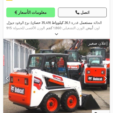
اتصل
معلومات الأسعار
الحالة:
مستعمل
, قدرة:
26,1 كيلوواط (35,49 حصان)
, نوع الوقود:
ديزل
,
لون:
أبيض
, الوزن التشغيلي:
1.860 كجم
, الوزن الأقصى للحمولة:
915
كجم
, قوة الرفع:
454 كجم/م
, ارتفاع الرفع:
2.633 مم
, مقاس الإطار:
27 x
, حالة الإطارات:
98 نسبة مئوية
, تكوين المحور:
محورين
, سنة
8.50 - 15
إعلان صغير
, معدات:
الهيدروليكا, كابينة, كمبيوتر
734 h
الصنع:
2015
, ساعات التشغيل:
,
على متن المركبة, مجرفة قياسية, مصابيح أمامية إضافية