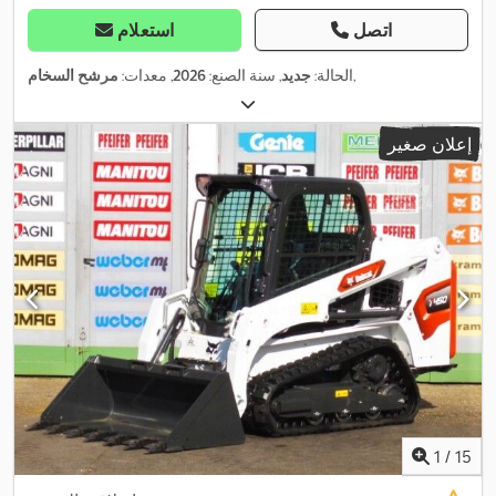
اتصل
استعلام
,
الحالة:
جديد
, سنة الصنع:
2026
, معدات:
مرشح السخام
إعلان صغير
1
/
15