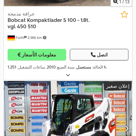
1
/
13
جرافة مدمجة
Bobcat
Kompaktlader S 100 - 1.8t.
vgl. 450 510
Fürth
2.386 km
اتصل
معلومات الأسعار
,
1.251 h
الحالة:
مستعمل
, سنة الصنع:
2010
, ساعات التشغيل:
إعلان صغير