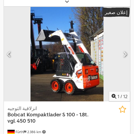
كجم
, قوة الرفع:
665 كجم/م
, ارتفاع الرفع:
2.781 مم
, سنة الصنع:
2020
,
, معدات:
الهيدروليكا, كابينة, مجرفة قياسية,
884 h
ساعات التشغيل:
إعلان صغير
,
مصابيح أمامية إضافية
1
/
12
انزلاقية التوجيه
Bobcat
Kompaktlader S 100 - 1.8t.
vgl. 450 510
Fürth
2.386 km