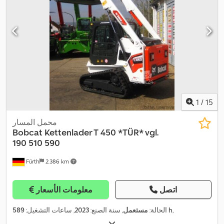
1
/
15
محمل المسار
Bobcat
Kettenlader T 450 *TÜR* vgl.
190 510 590
Fürth
2.386 km
اتصل
معلومات الأسعار
,
589 h
الحالة:
مستعمل
, سنة الصنع:
2023
, ساعات التشغيل: