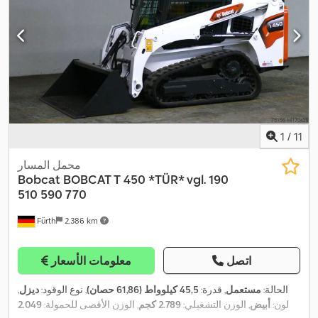
1
/
11
محمل المسار
Bobcat
BOBCAT T 450 *TÜR* vgl. 190
510 590 770
Fürth
2.386 km
اتصل
معلومات الأسعار
الحالة:
مستعمل
, قدرة:
45,5 كيلوواط (61,86 حصان)
, نوع الوقود:
ديزل
,
لون:
أبيض
, الوزن التشغيلي:
2.789 كجم
, الوزن الأقصى للحمولة:
2.049