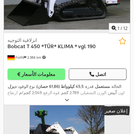
1
/
12
انزلاقية التوجيه
Bobcat
T 450 *TÜR* KLIMA * vgl. 190
Fürth
2.386 km
اتصل
معلومات الأسعار
الحالة:
مستعمل
, قدرة:
45,5 كيلوواط (61,86 حصان)
, نوع الوقود:
ديزل
,
لون:
أبيض
, الوزن التشغيلي:
2.789 كجم
, قوة الرفع:
2,049 كجم/م
, ارتفاع
الرفع:
2.781 مم
, تكوين المحور:
محورين
, عرض جرافة الحفر:
1.600 مم
,
, معدات:
الهيدروليكا, تكييف
984 h
سنة الصنع:
2019
, ساعات التشغيل:
إعلان صغير
الهواء, كابينة, كمبيوتر على متن المركبة, مجرفة قياسية, مصابيح أمامية
,
إضافية