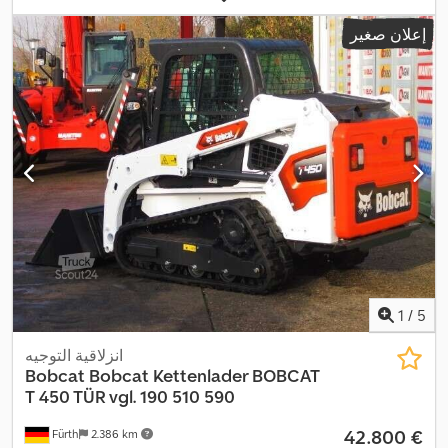
إعلان صغير
1
/
5
انزلاقية التوجيه
Bobcat
Bobcat Kettenlader BOBCAT
T 450 TÜR vgl. 190 510 590
‏42.800 €
Fürth
2.386 km