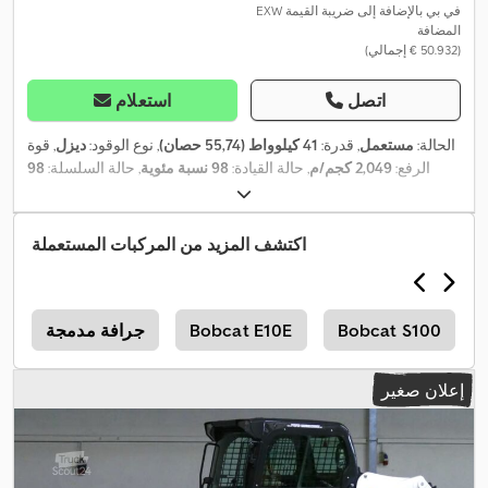
EXW في بي بالإضافة إلى ضريبة القيمة
المضافة
(‏50.932 € إجمالي)
اتصل
استعلام
الحالة:
مستعمل
, قدرة:
41 كيلوواط (55,74 حصان)
, نوع الوقود:
ديزل
, قوة
الرفع:
2,049 كجم/م
, حالة القيادة:
98 نسبة مئوية
, حالة السلسلة:
98
نسبة مئوية
, سنة الصنع:
2025
, معدات:
كابينة, مجرفة قياسية, مسارات
,
مطاطية, مصابيح أمامية إضافية, واقي رأس
اكتشف المزيد من المركبات المستعملة
Bobcat S100
Bobcat E10E
جرافة مدمجة
D
إعلان صغير