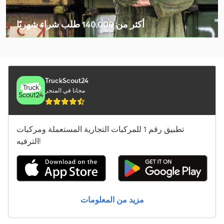
Caterpillar Cs64B
أكثر من 140.000 طلب شراء شهريًا
Caterpillar D5
اختر باقة التاجر
Caterpillar D6
Caterpillar D8T
TruckScout24
مجانا في المتجر
Caterpillar M314
Caterpillar M315
تطبيق رقم 1 للمركبات التجارية المستعملة ومركبات
Caterpillar M315F
الترفيه!
Caterpillar Th408D
Jcb 36C-I
مزيد من المعلومات
Jcb 407
Jcb 533-105