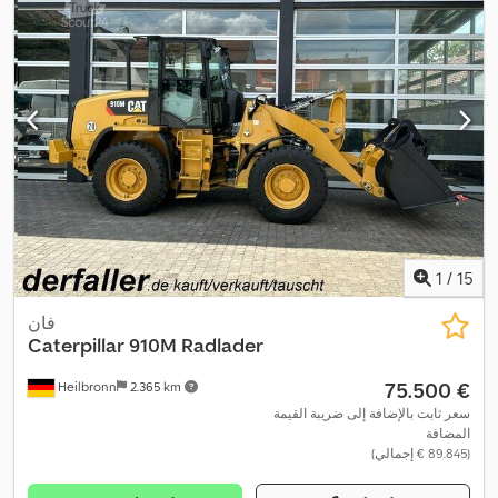
1
/
15
فان
Caterpillar
910M Radlader
‏75.500 €
Heilbronn
2.365 km
سعر ثابت بالإضافة إلى ضريبة القيمة
المضافة
(‏89.845 € إجمالي)