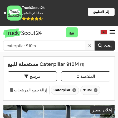
TruckScout24
إلى التطبيق
مجانا في المتجر
بيع
بحث
مستعملة للبيع Caterpillar 910M
(1)
الملاءمة
مرشح
Caterpillar
910M
إزالة جميع المرشحات
إعلان صغير