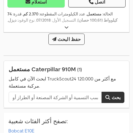
اتصل
استعلام
الحالة:
مستعمل
, عدد الكيلومترات المقطوعة:
2.370 كم
, قدرة:
74
كيلوواط (100,61 حصان)
, التسجيل الأول:
07/2018
, نوع الوقود:
ديزل
,
الوزن الإجمالي:
8.050 كجم
, لون:
أصفر
, نوع التروس:
ميكانيكي
, تعليق:
,
2.370 h
آخر
, ساعات التشغيل:
حفظ البحث
مستعمل Caterpillar 910M
(1)
ابحث الآن في كامل TruckScout24 مع أكثر من 120.000
مركبة مستعملة.
بحث
تصفح أكثر الفئات شعبية:
Bobcat E10E