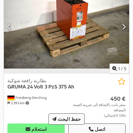
1
/
5
بطارية رافعة شوكية
GRUMA
24 Volt 3 PzS 375 Ah
‏450 €
Friedberg-Derching
2.393 km
سعر ثابت بالإضافة إلى ضريبة القيمة
المضافة
(‏536 € إجمالي)
حفظ البحث
اتصل
استعلام