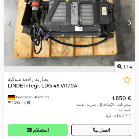
1
/
4
بطارية رافعة شوكية
LINDE
integr. LDG 48 V/170A
‏1.850 €
Friedberg-Derching
2.393 km
سعر ثابت بالإضافة إلى ضريبة القيمة
المضافة
(‏2.202 € إجمالي)
اتصل
استعلام