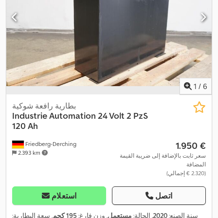
1
/
6
بطارية رافعة شوكية
Industrie Automation
24 Volt 2 PzS
120 Ah
‏1.950 €
Friedberg-Derching
2.393 km
سعر ثابت بالإضافة إلى ضريبة القيمة
المضافة
(‏2.320 € إجمالي)
اتصل
استعلام
سنة الصنع:
2020
, الحالة:
مستعمل
, وزن فارغ:
195 كجم
, سعة البطارية: