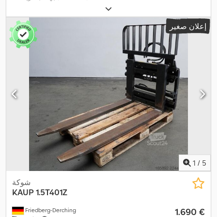
إعلان صغير
1
/
5
شوكة
KAUP
1.5T401Z
‏1.690 €
Friedberg-Derching