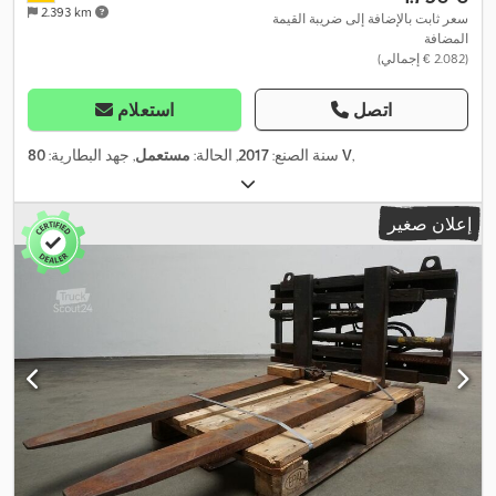
2.393 km
سعر ثابت بالإضافة إلى ضريبة القيمة
المضافة
(‏2.082 € إجمالي)
اتصل
استعلام
,
80 V
سنة الصنع:
2017
, الحالة:
مستعمل
, جهد البطارية:
إعلان صغير