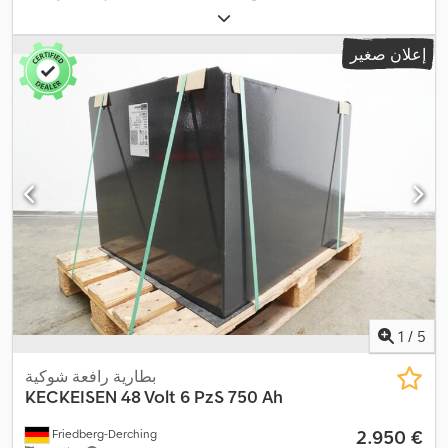
إعلان صغير
1
/
5
بطارية رافعة شوكية
KECKEISEN
48 Volt 6 PzS 750 Ah
‏2.950 €
Friedberg-Derching