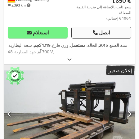
‏1.650 €
2.393 km
سعر ثابت بالإضافة إلى ضريبة القيمة
المضافة
(‏1.964 € إجمالي)
اتصل
استعلام
سنة الصنع:
2015
, الحالة:
مستعمل
, وزن فارغ:
1.119 كجم
, سعة البطارية:
,
48 V
700 آه
, جهد البطارية:
إعلان صغير