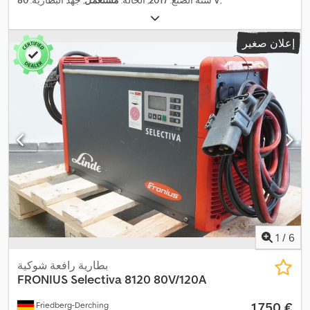
إعلان صغير
1
/
6
بطارية رافعة شوكية
FRONIUS
Selectiva 8120 80V/120A
‏1.750 €
Friedberg-Derching