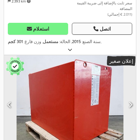
2.393 km
سعر ثابت بالإضافة إلى ضريبة القيمة
المضافة
(‏2.011 € إجمالي)
اتصل
استعلام
,
سنة الصنع:
2015
, الحالة:
مستعمل
, وزن فارغ:
301 كجم
إعلان صغير