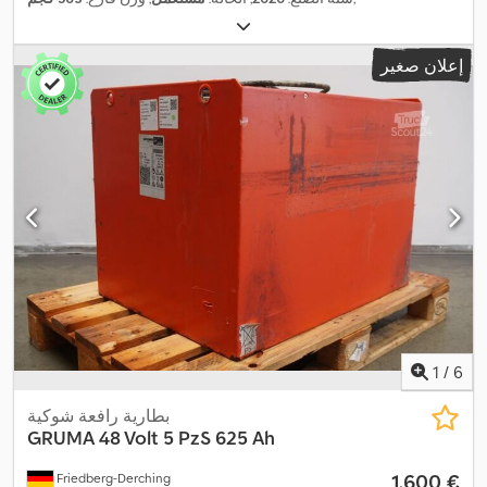
إعلان صغير
1
/
6
بطارية رافعة شوكية
GRUMA
48 Volt 5 PzS 625 Ah
‏1.600 €
Friedberg-Derching