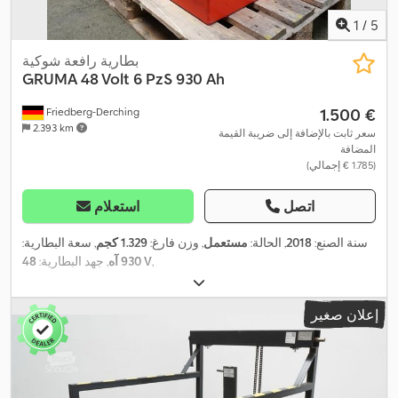
1
/
5
بطارية رافعة شوكية
GRUMA
48 Volt 6 PzS 930 Ah
‏1.500 €
Friedberg-Derching
2.393 km
سعر ثابت بالإضافة إلى ضريبة القيمة
المضافة
(‏1.785 € إجمالي)
اتصل
استعلام
سنة الصنع:
2018
, الحالة:
مستعمل
, وزن فارغ:
1.329 كجم
, سعة البطارية:
,
48 V
930 آه
, جهد البطارية:
إعلان صغير