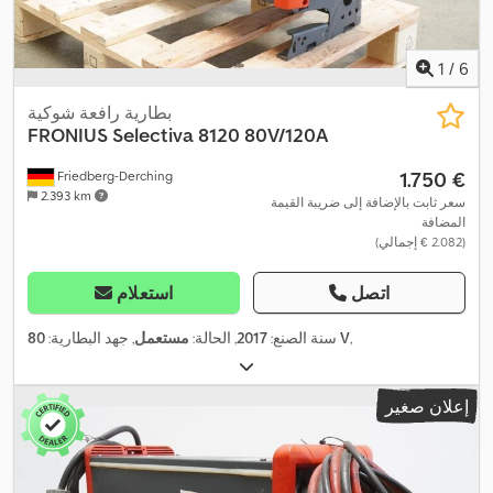
1
/
6
بطارية رافعة شوكية
FRONIUS
Selectiva 8120 80V/120A
‏1.750 €
Friedberg-Derching
2.393 km
سعر ثابت بالإضافة إلى ضريبة القيمة
المضافة
(‏2.082 € إجمالي)
اتصل
استعلام
,
80 V
سنة الصنع:
2017
, الحالة:
مستعمل
, جهد البطارية:
إعلان صغير