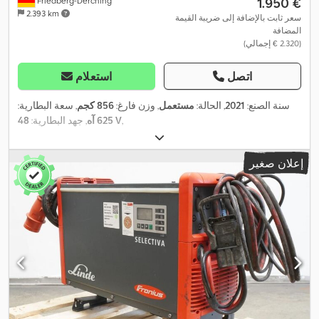
‏1.950 €
Friedberg-Derching
2.393 km
سعر ثابت بالإضافة إلى ضريبة القيمة
المضافة
(‏2.320 € إجمالي)
اتصل
استعلام
سنة الصنع:
2021
, الحالة:
مستعمل
, وزن فارغ:
856 كجم
, سعة البطارية:
,
48 V
625 آه
, جهد البطارية:
إعلان صغير