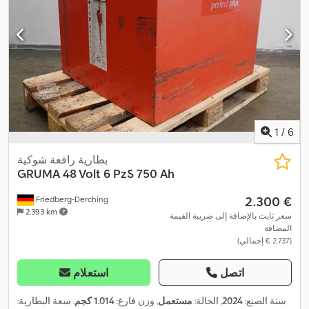
1
/
6
بطارية رافعة شوكية
GRUMA
48 Volt 6 PzS 750 Ah
‏2.300 €
Friedberg-Derching
2.393 km
سعر ثابت بالإضافة إلى ضريبة القيمة
المضافة
(‏2.737 € إجمالي)
اتصل
استعلام
سنة الصنع:
2024
, الحالة:
مستعمل
, وزن فارغ:
1.014 كجم
, سعة البطارية: