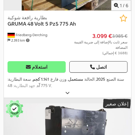
1
/
6
بطارية رافعة شوكية
GRUMA
48 Volt 5 PzS 775 Ah
‏3.099 €
Friedberg-Derching
‏3.985 €
2.393 km
سعر ثابت بالإضافة إلى ضريبة القيمة
المضافة
(‏3.688 € إجمالي)
اتصل
استعلام
سنة الصنع:
2025
, الحالة:
مستعمل
, وزن فارغ:
1.141 كجم
, سعة البطارية:
,
48 V
775 آه
, جهد البطارية:
إعلان صغير