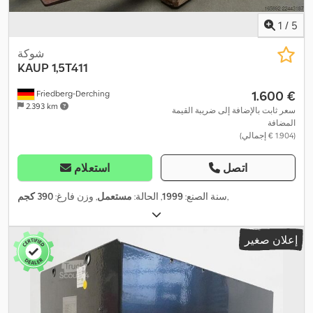
1
/
5
شوكة
KAUP
1,5T411
‏1.600 €
Friedberg-Derching
2.393 km
سعر ثابت بالإضافة إلى ضريبة القيمة
المضافة
(‏1.904 € إجمالي)
اتصل
استعلام
,
سنة الصنع:
1999
, الحالة:
مستعمل
, وزن فارغ:
390 كجم
إعلان صغير