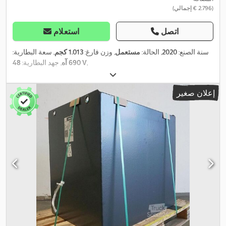
(‏2.796 € إجمالي)
اتصل
استعلام
سنة الصنع:
2020
, الحالة:
مستعمل
, وزن فارغ:
1.013 كجم
, سعة البطارية:
,
48 V
690 آه
, جهد البطارية:
إعلان صغير