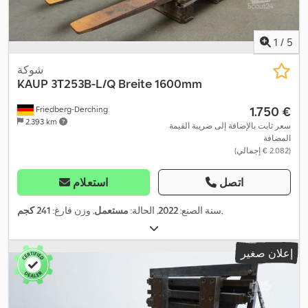
1
/
5
شوكة
KAUP
3T253B-L/Q Breite 1600mm
‏1.750 €
Friedberg-Derching
2.393 km
سعر ثابت بالإضافة إلى ضريبة القيمة
المضافة
(‏2.082 € إجمالي)
اتصل
استعلام
,
سنة الصنع:
2022
, الحالة:
مستعمل
, وزن فارغ:
241 كجم
إعلان صغير