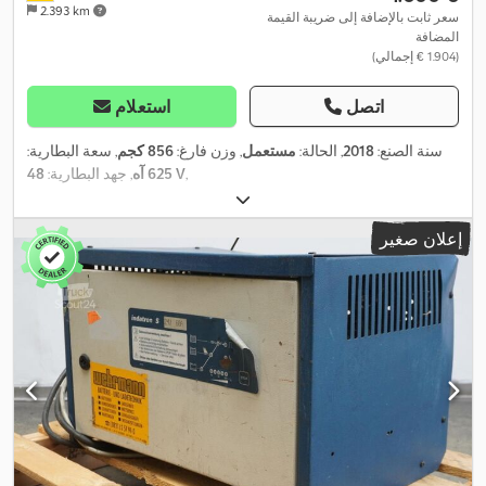
2.393 km
سعر ثابت بالإضافة إلى ضريبة القيمة
المضافة
(‏1.904 € إجمالي)
اتصل
استعلام
سنة الصنع:
2018
, الحالة:
مستعمل
, وزن فارغ:
856 كجم
, سعة البطارية:
,
48 V
625 آه
, جهد البطارية:
إعلان صغير