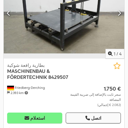
1
/
4
بطارية رافعة شوكية
MASCHINENBAU &
FÖRDERTECHNIK
8429507
‏1.750 €
Friedberg-Derching
2.393 km
سعر ثابت بالإضافة إلى ضريبة القيمة
المضافة
(‏2.082 € إجمالي)
اتصل
استعلام