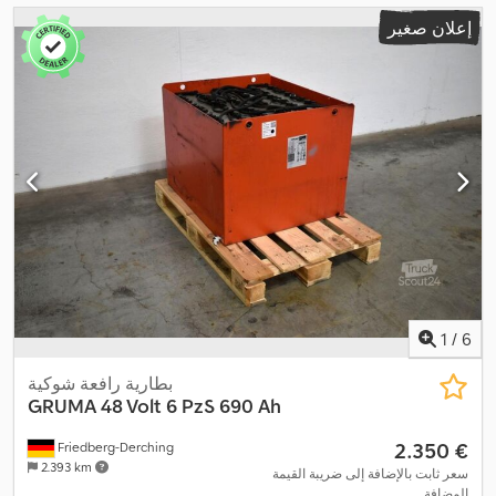
إعلان صغير
1
/
6
بطارية رافعة شوكية
GRUMA
48 Volt 6 PzS 690 Ah
‏2.350 €
Friedberg-Derching
2.393 km
سعر ثابت بالإضافة إلى ضريبة القيمة
المضافة