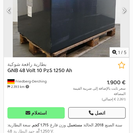
1
/
5
بطارية رافعة شوكية
GNB
48 Volt 10 PzS 1250 Ah
‏1.900 €
Friedberg-Derching
2.393 km
سعر ثابت بالإضافة إلى ضريبة القيمة
المضافة
(‏2.261 € إجمالي)
اتصل
استعلام
سنة الصنع:
2018
, الحالة:
مستعمل
, وزن فارغ:
1.715 كجم
, سعة البطارية:
,
48 V
1.250 آه
, جهد البطارية: