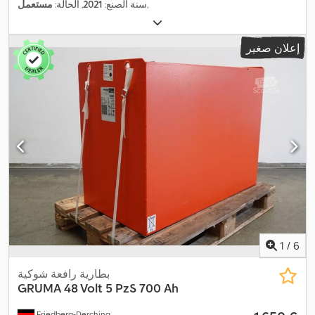
,
سنة الصنع:
2021
, الحالة:
مستعمل
إعلان صغير
1
/
6
بطارية رافعة شوكية
GRUMA
48 Volt 5 PzS 700 Ah
Friedberg-Derching