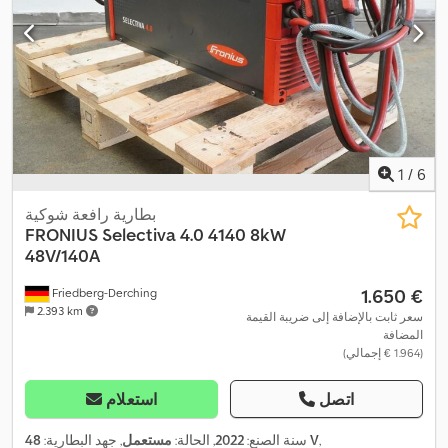
1
/
6
بطارية رافعة شوكية
FRONIUS
Selectiva 4.0 4140 8kW
48V/140A
‏1.650 €
Friedberg-Derching
2.393 km
سعر ثابت بالإضافة إلى ضريبة القيمة
المضافة
(‏1.964 € إجمالي)
اتصل
استعلام
,
48 V
سنة الصنع:
2022
, الحالة:
مستعمل
, جهد البطارية: