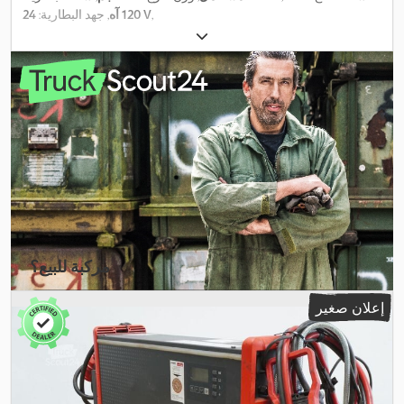
,
24 V
120 آه
, جهد البطارية:
مركبة للبيع؟
إنشاء إعلان
إعلان صغير