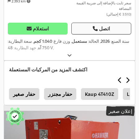
2.393 km
سعر ثابت بالإضافة إلى ضريبة القيمة
المضافة
(‏3.510 € إجمالي)
اتصل
استعلام
سنة الصنع:
2026
, الحالة:
مستعمل
, وزن فارغ:
1.040 كجم
, سعة البطارية:
,
48 V
750 آه
, جهد البطارية:
اكتشف المزيد من المركبات المستعملة
Lind
Kaup 4T410Z
حفار مجنزر
حفار صغير
8
إعلان صغير