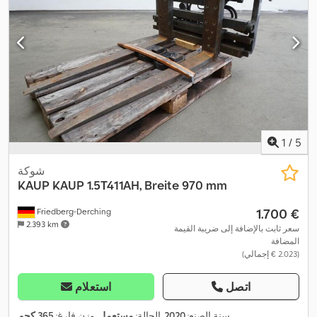
1
/
5
شوكة
KAUP
KAUP 1.5T411AH, Breite 970 mm
‏1.700 €
Friedberg-Derching
2.393 km
سعر ثابت بالإضافة إلى ضريبة القيمة
المضافة
(‏2.023 € إجمالي)
اتصل
استعلام
,
سنة الصنع:
2020
, الحالة:
مستعمل
, وزن فارغ:
365 كجم