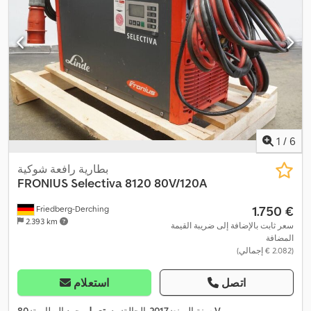
1
/
6
بطارية رافعة شوكية
FRONIUS
Selectiva 8120 80V/120A
‏1.750 €
Friedberg-Derching
2.393 km
سعر ثابت بالإضافة إلى ضريبة القيمة
المضافة
(‏2.082 € إجمالي)
اتصل
استعلام
,
80 V
سنة الصنع:
2017
, الحالة:
مستعمل
, جهد البطارية: