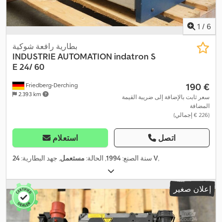
1
/
6
بطارية رافعة شوكية
INDUSTRIE AUTOMATION
indatron S
E 24/ 60
‏190 €
Friedberg-Derching
2.393 km
سعر ثابت بالإضافة إلى ضريبة القيمة
المضافة
(‏226 € إجمالي)
اتصل
استعلام
,
24 V
سنة الصنع:
1994
, الحالة:
مستعمل
, جهد البطارية:
إعلان صغير