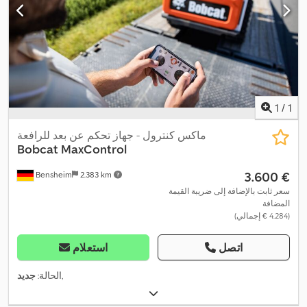
1
/
1
ماكس كنترول - جهاز تحكم عن بعد للرافعة
Bobcat
MaxControl
‏3.600 €
Bensheim
2.383 km
سعر ثابت بالإضافة إلى ضريبة القيمة
المضافة
(‏4.284 € إجمالي)
اتصل
استعلام
,
الحالة:
جديد