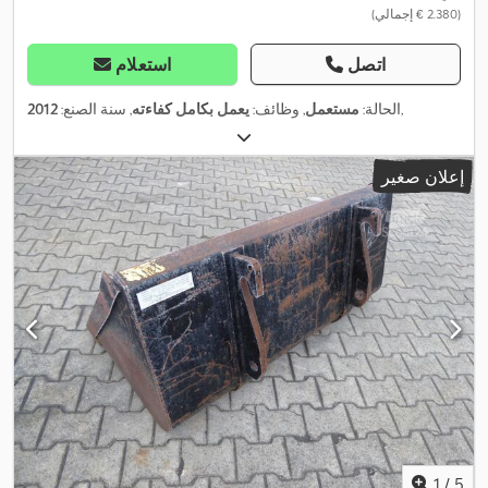
(‏2.380 € إجمالي)
اتصل
استعلام
,
الحالة:
مستعمل
, وظائف:
يعمل بكامل كفاءته
, سنة الصنع:
2012
إعلان صغير
1
/
5