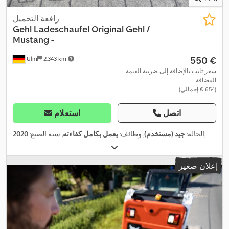
رافعة التحميل
Gehl
Ladeschaufel Original Gehl /
Mustang -
‏550 €
Ulm
2.343 km
سعر ثابت بالإضافة إلى ضريبة القيمة
المضافة
(‏654 € إجمالي)
اتصل
استعلام
,
الحالة:
جيد (مستخدم)
, وظائف:
يعمل بكامل كفاءته
, سنة الصنع:
2020
إعلان صغير