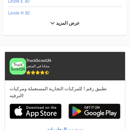
Linde E 30
Linde H 30
عرض المزيد
Linde L 10
Linde L 12
Linde L 14
Linde L 16
TruckScout24
مجانا في المتجر
Linde V
Manitou M 30-4
تطبيق رقم 1 للمركبات التجارية المستعملة ومركبات
الترفيه!
Mercedes-Benz Sprinter 316
Merlo Tf 33.7-115
Schäffer 2028 Slt
مزيد من المعلومات