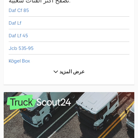
تصفح أكثر الفئات شعبية:
Daf Cf 85
Daf Lf
Daf Lf 45
Jcb 535-95
Kögel Box
عرض المزيد
Kögel Cargo
Linde H 30
Linde L 10
Linde L 12
Linde L 16
Linde V