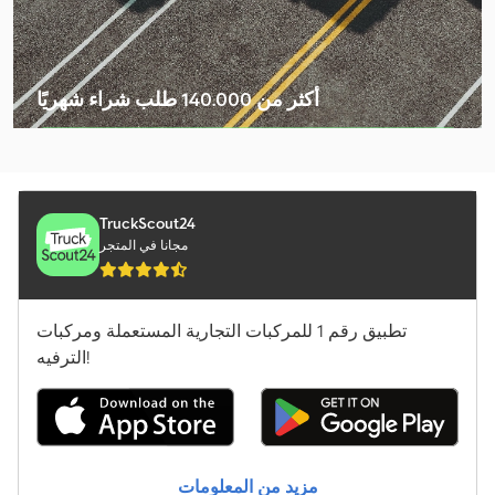
Mercedes-Benz Actros
Mercedes-Benz Atego 1500
أكثر من 140.000 طلب شراء شهريًا
Mercedes-Benz Sprinter
اختر باقة التاجر
Mercedes-Benz Unimog
Mercedes-Benz Vario
TruckScout24
مجانا في المتجر
Schäffer 2028 Slt
المعدات الخاصة بتشغيل المطارات
تطبيق رقم 1 للمركبات التجارية المستعملة ومركبات
شاحنة قلابة بكابل
الترفيه!
شاحنة قلابة مع رافعة
شاحنة نقل الحليب
مزيد من المعلومات
عربة الآيس كريم