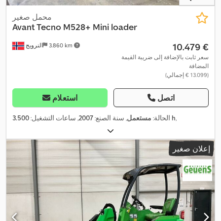
محمل صغير
Avant Tecno
M528+ Mini loader
‏10.479 €
3.860 km
النرويج
سعر ثابت بالإضافة إلى ضريبة القيمة
المضافة
(‏13.099 € إجمالي)
اتصل
استعلام
,
3.500 h
الحالة:
مستعمل
, سنة الصنع:
2007
, ساعات التشغيل:
إعلان صغير