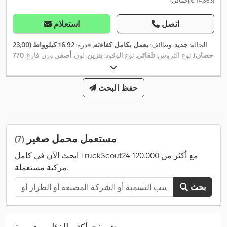
(‏14.863 € إجمالي)
اتصل
استعلام
الحالة:
جديد
, وظائف:
يعمل بكامل كفاءته
, قدرة:
16,92 كيلوواط (23,00
حصان)
, نوع التروس:
تلقائي
, نوع الوقود:
بنزين
, لون:
أصفر
, وزن فارغ:
770
كجم
, الوزن الأقصى للحمولة:
300 كجم
, قوة الرفع:
660 كجم/م
, ارتفاع
, حالة الإطارات:
100 نسبة
20x10.00-10
الرفع:
1.500 مم
, مقاس الإطار:
مئوية
, حالة القيادة:
100 نسبة مئوية
حفظ البحث
, تكوين المحور:
محورين
, حجم
الجرافة:
0,15 م³
, عرض جرافة الحفر:
1.160 مم
, معدات:
الهيدروليكا, دفع
,
رباعي, مجرفة قياسية, هيدروليكا القابض
مستعمل محمل صغير
(7)
ابحث الآن في كامل TruckScout24 مع أكثر من 120.000
مركبة مستعملة.
بحث