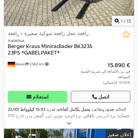
1
/
15
رافعة عجل رافعة شوكية صغيرة + رافعة
منخفضة
Berger Kraus
Miniradlader BK323S
23PS *GABELPAKET*
‏15.890 €
Kassel
2.560 km
في بي بالإضافة إلى ضريبة القيمة
المضافة
(‏18.909 € إجمالي)
اتصل
استعلام
الحالة:
جديد
, وظائف:
يعمل بكامل كفاءته
, قدرة:
16,92 كيلوواط (23,00
حصان)
, نوع التروس:
تلقائي
, نوع الوقود:
بنزين
, لون:
أصفر
, وزن فارغ:
770
كجم
, الوزن الأقصى للحمولة:
300 كجم
, قوة الرفع:
660 كجم/م
, ارتفاع
, حالة الإطارات:
100 نسبة
20x10.00-10
الرفع:
1.500 مم
, مقاس الإطار:
إعلان صغير
مئوية
, حالة القيادة:
100 نسبة مئوية
, تكوين المحور:
محورين
, حجم