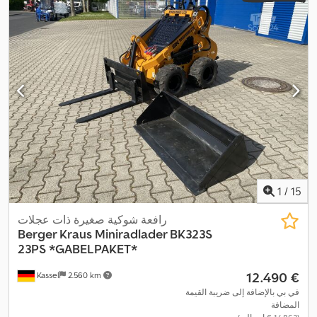
الجرافة:
0,15 م³
, عرض جرافة الحفر:
1.160 مم
, معدات:
الهيدروليكا, دفع
,
رباعي, مجرفة قياسية, هيدروليكا القابض
1
/
15
رافعة شوكية صغيرة ذات عجلات
Berger Kraus
Miniradlader BK323S
23PS *GABELPAKET*
‏12.490 €
Kassel
2.560 km
في بي بالإضافة إلى ضريبة القيمة
المضافة