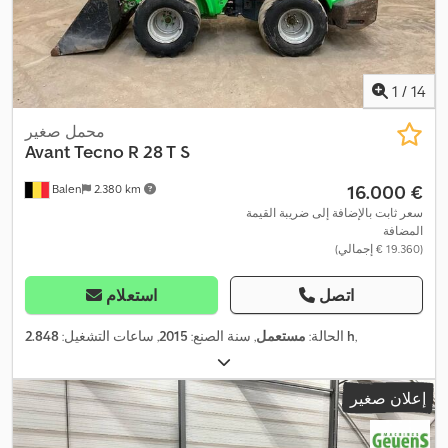
1
/
14
محمل صغير
Avant Tecno
R 28 T S
‏16.000 €
Balen
2.380 km
سعر ثابت بالإضافة إلى ضريبة القيمة
المضافة
(‏19.360 € إجمالي)
اتصل
استعلام
,
2.848 h
الحالة:
مستعمل
, سنة الصنع:
2015
, ساعات التشغيل:
إعلان صغير