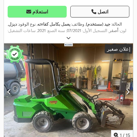
اتصل
استعلام
الحالة:
جيد (مستخدم)
, وظائف:
يعمل بكامل كفاءته
, نوع الوقود:
ديزل
,
لون:
أصفر
, التسجيل الأول:
07/2021
, سنة الصنع:
2021
, ساعات التشغيل:
5.000 h
,
إعلان صغير
1
/
15