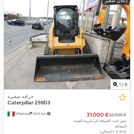
إعلان صغير
1
/
8
جرافة صغيرة
Caterpillar
259D3
‏31.000 €
Villaricca
2.147 km
‏32.000 €
سعر ثابت بالإضافة إلى ضريبة القيمة
المضافة
(‏37.820 € إجمالي)