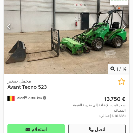
1
/
14
محمل صغير
Avant Tecno
523
‏13.750 €
Balen
2.380 km
سعر ثابت بالإضافة إلى ضريبة القيمة
المضافة
(‏16.638 € إجمالي)
اتصل
استعلام