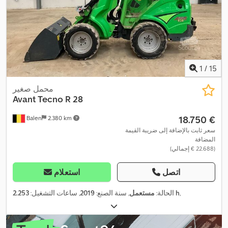
1
/
15
محمل صغير
Avant Tecno
R 28
‏18.750 €
Balen
2.380 km
سعر ثابت بالإضافة إلى ضريبة القيمة
المضافة
(‏22.688 € إجمالي)
اتصل
استعلام
,
2.253 h
الحالة:
مستعمل
, سنة الصنع:
2019
, ساعات التشغيل: