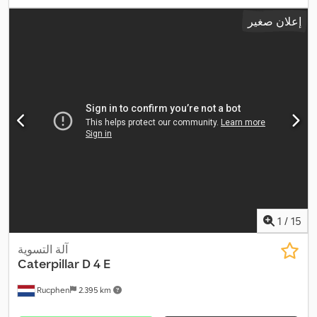
إعلان صغير
1
/
15
آلة التسوية
Caterpillar
D 4 E
Rucphen
2.395 km