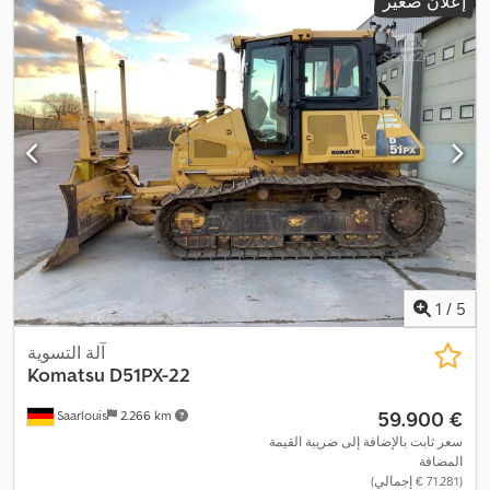
إعلان صغير
1
/
5
آلة التسوية
Komatsu
D51PX-22
‏59.900 €
Saarlouis
2.266 km
سعر ثابت بالإضافة إلى ضريبة القيمة
المضافة
(‏71.281 € إجمالي)