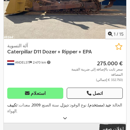
1
/
15
آلة التسوية
Caterpillar
D11 Dozer + Ripper + EPA
‏275.000 €
ANDELST
2.470 km
سعر ثابت بالإضافة إلى ضريبة القيمة
المضافة
(‏332.750 € إجمالي)
اتصل
استعلام
الحالة:
جيد (مستخدم)
, نوع الوقود:
ديزل
, سنة الصنع:
2009
, معدات:
تكييف
,
الهواء
إعلان صغير