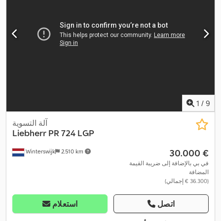
1
/
9
آلة التسوية
Liebherr
PR 724 LGP
‏30.000 €
Winterswijk
2.510 km
في بي بالإضافة إلى ضريبة القيمة
المضافة
(‏36.300 € إجمالي)
اتصل
استعلام