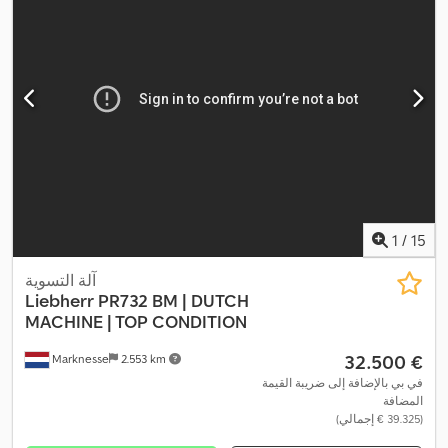
1
/
15
آلة التسوية
Liebherr
PR732 BM | DUTCH
MACHINE | TOP CONDITION
‏32.500 €
Marknesse
2.553 km
في بي بالإضافة إلى ضريبة القيمة
المضافة
(‏39.325 € إجمالي)