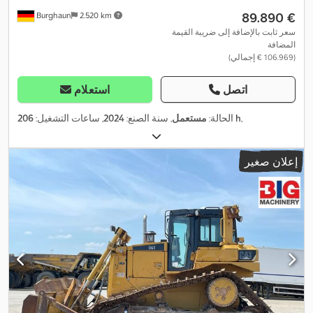
‏89.890 €
Burghaun
2.520 km
سعر ثابت بالإضافة إلى ضريبة القيمة
المضافة
(‏106.969 € إجمالي)
اتصل
استعلام
,
206 h
الحالة:
مستعمل
, سنة الصنع:
2024
, ساعات التشغيل:
إعلان صغير