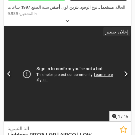
الحالة:
مستعمل
, نوع الوقود:
بنزين
, لون:
أصفر
, سنة الصنع:
1997
, ساعات
,
9.989 h
التشغيل:
إعلان صغير
1
/
15
آلة التسوية
Liebherr
PR736 LGP | AIRCO | LOW