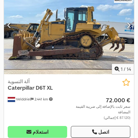
1
/
14
آلة التسوية
Caterpillar
D6T XL
‏72.000 €
Velddriel
2.441 km
سعر ثابت بالإضافة إلى ضريبة القيمة
المضافة
(‏87.120 € إجمالي)
اتصل
استعلام