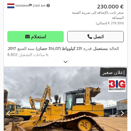
‏230.000 €
Velddriel
2.441 km
سعر ثابت بالإضافة إلى ضريبة القيمة
المضافة
(‏278.300 € إجمالي)
اتصل
استعلام
الحالة:
مستعمل
, قدرة:
231 كيلوواط (314,07 حصان)
, سنة الصنع:
2017
,
,
8.802 h
ساعات التشغيل:
إعلان صغير