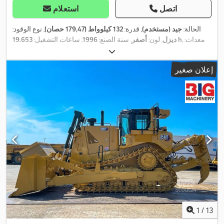
اتصل
استعلام
الحالة:
جيد (مستخدم)
, قدرة:
132 كيلوواط (179,47 حصان)
, نوع الوقود:
, معدات:
19.653 h
ديزل
, لون:
أصفر
, سنة الصنع:
1996
, ساعات التشغيل:
,
وصلات المقطورة
إعلان صغير
1
/
13