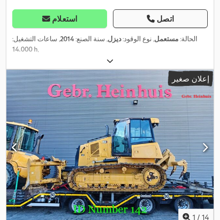
اتصل
استعلام
الحالة:
مستعمل
, نوع الوقود:
ديزل
, سنة الصنع:
2014
, ساعات التشغيل:
14.000 h
,
إعلان صغير
1
/
14