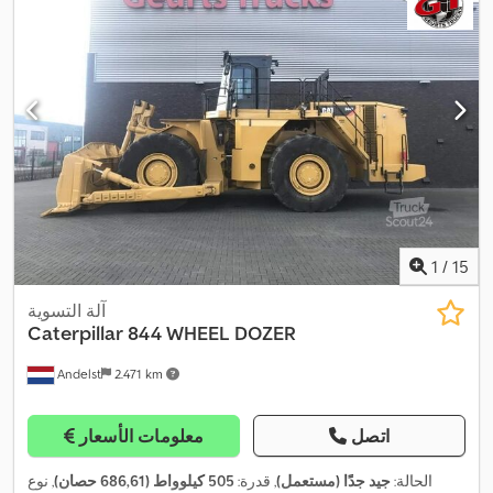
1
/
15
آلة التسوية
Caterpillar
844 WHEEL DOZER
Andelst
2.471 km
اتصل
معلومات الأسعار
الحالة:
جيد جدًا (مستعمل)
, قدرة:
505 كيلوواط (686,61 حصان)
, نوع