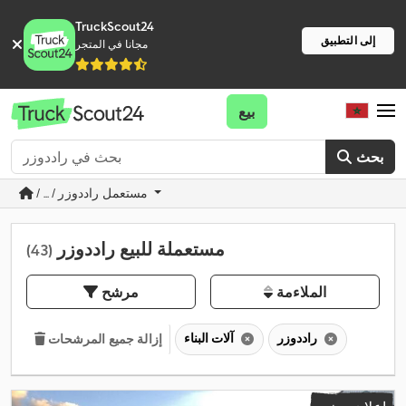
TruckScout24
إلى التطبيق
مجانا في المتجر
بيع
بحث
/ ... / مستعمل راددوزر
مستعملة للبيع راددوزر
(43)
الملاءمة
مرشح
راددوزر
آلات البناء
إزالة جميع المرشحات