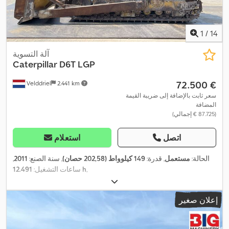
1
/
14
آلة التسوية
Caterpillar
D6T LGP
‏72.500 €
Velddriel
2.441 km
سعر ثابت بالإضافة إلى ضريبة القيمة
المضافة
(‏87.725 € إجمالي)
اتصل
استعلام
الحالة:
مستعمل
, قدرة:
149 كيلوواط (202,58 حصان)
, سنة الصنع:
2011
,
,
12.491 h
ساعات التشغيل:
إعلان صغير