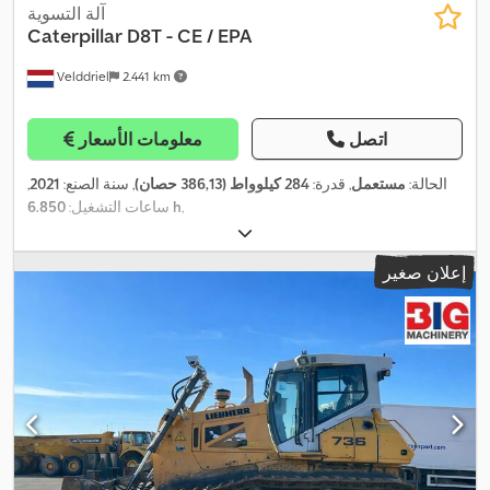
آلة التسوية
Caterpillar
D8T - CE / EPA
Velddriel
2.441 km
اتصل
معلومات الأسعار
الحالة:
مستعمل
, قدرة:
284 كيلوواط (386,13 حصان)
, سنة الصنع:
2021
,
,
6.850 h
ساعات التشغيل:
إعلان صغير