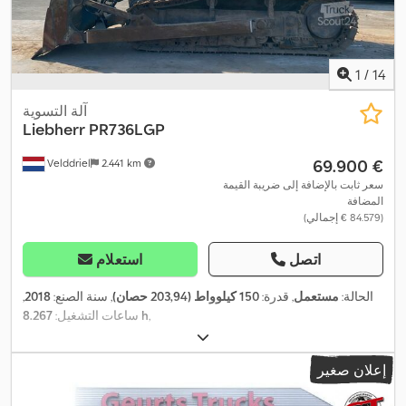
1
/
14
آلة التسوية
Liebherr
PR736LGP
‏69.900 €
Velddriel
2.441 km
سعر ثابت بالإضافة إلى ضريبة القيمة
المضافة
(‏84.579 € إجمالي)
اتصل
استعلام
الحالة:
مستعمل
, قدرة:
150 كيلوواط (203,94 حصان)
, سنة الصنع:
2018
,
,
8.267 h
ساعات التشغيل:
إعلان صغير