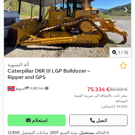
1
/
15
آلة التسوية
Caterpillar
D6R III LGP Bulldozer –
Ripper and GPS
‏75.334 €
3.280 km
النرويج
‏80.501 €
سعر ثابت بالإضافة إلى ضريبة القيمة
المضافة
(‏94.168 € إجمالي)
اتصل
استعلام
,
12.800 h
الحالة:
مستعمل
, سنة الصنع:
2007
, ساعات التشغيل: