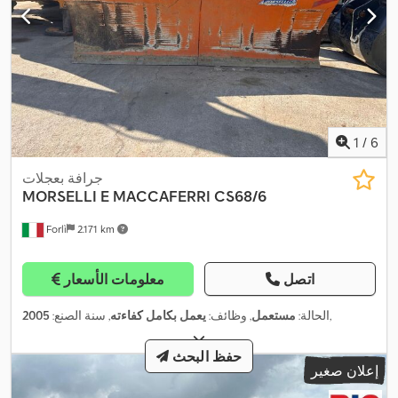
1
/
6
جرافة بعجلات
MORSELLI E MACCAFERRI
CS68/6
Forlì
2.171 km
اتصل
معلومات الأسعار
,
الحالة:
مستعمل
, وظائف:
يعمل بكامل كفاءته
, سنة الصنع:
2005
حفظ البحث
إعلان صغير