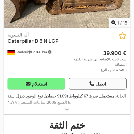
1
/
15
آلة التسوية
Caterpillar
D 5 N LGP
‏39.900 €
Saarlouis
2.266 km
سعر ثابت بالإضافة إلى ضريبة القيمة
المضافة
(‏47.481 € إجمالي)
اتصل
استعلام
الحالة:
مستعمل
, قدرة:
67 كيلوواط (91,09 حصان)
, نوع الوقود:
ديزل
, سنة
,
4.774 h
الصنع:
2005
, ساعات التشغيل:
ختم الثقة