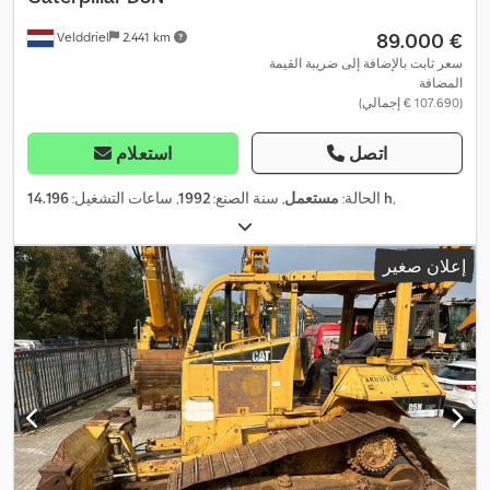
‏89.000 €
Velddriel
2.441 km
سعر ثابت بالإضافة إلى ضريبة القيمة
المضافة
(‏107.690 € إجمالي)
اتصل
استعلام
,
14.196 h
الحالة:
مستعمل
, سنة الصنع:
1992
, ساعات التشغيل:
إعلان صغير