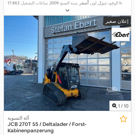
,
17.863 h
الوقود:
ديزل
, لون:
أصفر
, سنة الصنع:
2009
, ساعات التشغيل:
إعلان صغير
1
/
10
آلة التسوية
JCB
270T S5 / Deltalader / Forst-
Kabinenpanzerung