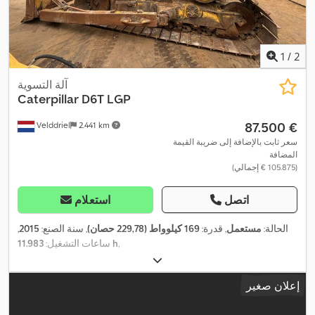
1
/
2
آلة التسوية
Caterpillar
D6T LGP
‏87.500 €
Velddriel
2.441 km
سعر ثابت بالإضافة إلى ضريبة القيمة
المضافة
(‏105.875 € إجمالي)
اتصل
استعلام
الحالة:
مستعمل
, قدرة:
169 كيلوواط (229,78 حصان)
, سنة الصنع:
2015
,
,
11.983 h
ساعات التشغيل:
إعلان صغير