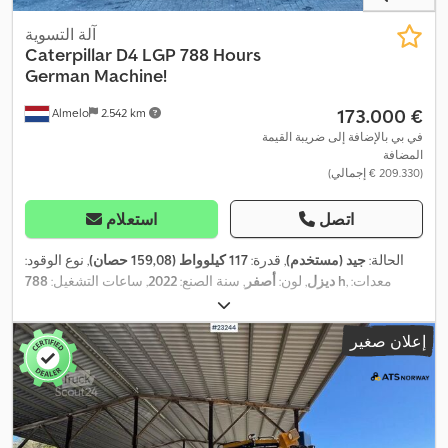
آلة التسوية
Caterpillar
D4 LGP 788 Hours
German Machine!
‏173.000 €
Almelo
2.542 km
في بي بالإضافة إلى ضريبة القيمة
المضافة
(‏209.330 € إجمالي)
اتصل
استعلام
الحالة:
جيد (مستخدم)
, قدرة:
117 كيلوواط (159,08 حصان)
, نوع الوقود:
, معدات:
788 h
ديزل
, لون:
أصفر
, سنة الصنع:
2022
, ساعات التشغيل:
,
كابينة
إعلان صغير