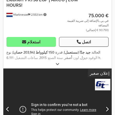
HOURS!
‏75.000 €
Marknesse
2.553 km
في بي بالإضافة إلى ضريبة القيمة
المضافة
(‏90.750 € إجمالي)
اتصل
استعلام
الحالة:
جيد جدًا (مستعمل)
, قدرة:
150 كيلوواط (203,94 حصان)
, نوع
,
6.111 h
الوقود:
ديزل
, لون:
أصفر
, سنة الصنع:
2015
, ساعات التشغيل:
إعلان صغير