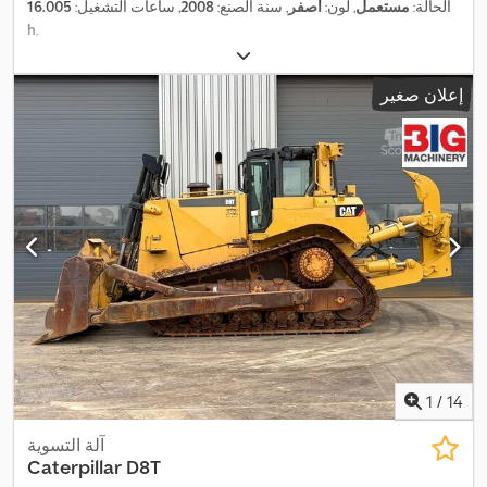
الحالة:
مستعمل
, لون:
أصفر
, سنة الصنع:
2008
, ساعات التشغيل:
16.005
h
,
إعلان صغير
1
/
14
آلة التسوية
Caterpillar
D8T