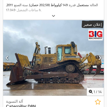
الحالة:
مستعمل
, قدرة:
149 كيلوواط (202,58 حصان)
, سنة الصنع:
2011
,
,
17.049 h
ساعات التشغيل:
إعلان صغير
1
/
14
آلة التسوية
Caterpillar
D8N