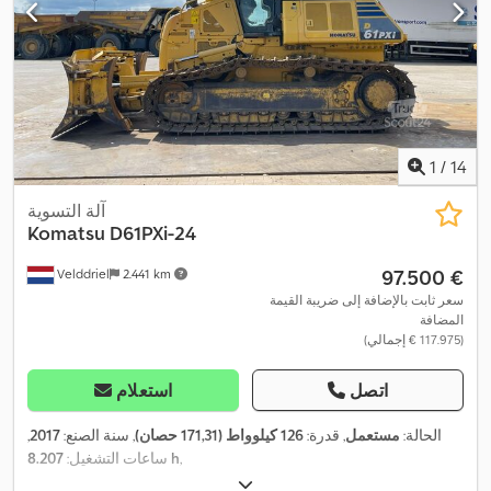
1
/
14
آلة التسوية
Komatsu
D61PXi-24
‏97.500 €
Velddriel
2.441 km
سعر ثابت بالإضافة إلى ضريبة القيمة
المضافة
(‏117.975 € إجمالي)
اتصل
استعلام
الحالة:
مستعمل
, قدرة:
126 كيلوواط (171,31 حصان)
, سنة الصنع:
2017
,
,
8.207 h
ساعات التشغيل: