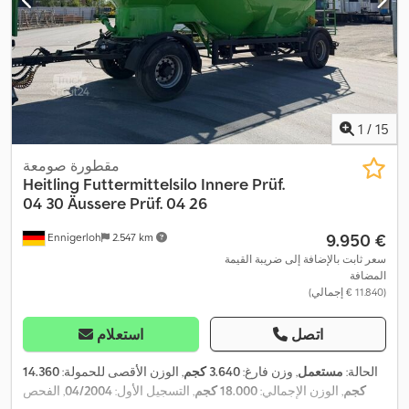
1
/
15
مقطورة صومعة
Heitling
Futtermittelsilo Innere Prüf.
04 30 Äussere Prüf. 04 26
‏9.950 €
Ennigerloh
2.547 km
سعر ثابت بالإضافة إلى ضريبة القيمة
المضافة
(‏11.840 € إجمالي)
اتصل
استعلام
الحالة:
مستعمل
, وزن فارغ:
3.640 كجم
, الوزن الأقصى للحمولة:
14.360
كجم
, الوزن الإجمالي:
18.000 كجم
, التسجيل الأول:
04/2004
, الفحص