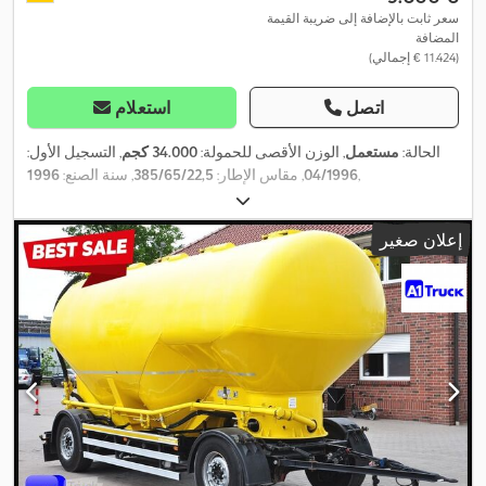
سعر ثابت بالإضافة إلى ضريبة القيمة
المضافة
(‏11.424 € إجمالي)
اتصل
استعلام
الحالة:
مستعمل
, الوزن الأقصى للحمولة:
34.000 كجم
, التسجيل الأول:
,
04/1996
, مقاس الإطار:
385/65/22,5
, سنة الصنع:
1996
إعلان صغير