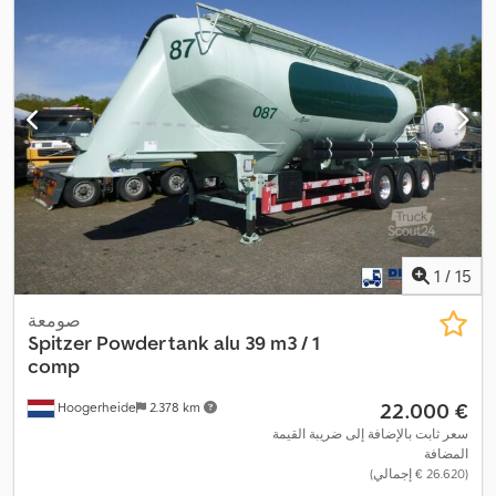
1
/
15
صومعة
Spitzer
Powder tank alu 39 m3 / 1
comp
‏22.000 €
Hoogerheide
2.378 km
سعر ثابت بالإضافة إلى ضريبة القيمة
المضافة
(‏26.620 € إجمالي)