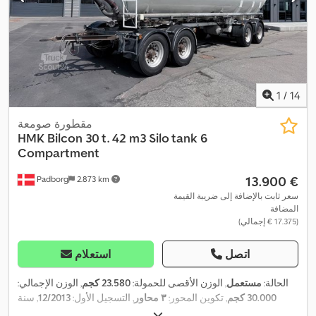
1
/
14
مقطورة صومعة
HMK Bilcon 30 t. 42 m3 Silo tank 6
Compartment
‏13.900 €
Padborg
2.873 km
سعر ثابت بالإضافة إلى ضريبة القيمة
المضافة
(‏17.375 € إجمالي)
اتصل
استعلام
الحالة:
مستعمل
, الوزن الأقصى للحمولة:
23.580 كجم
, الوزن الإجمالي:
30.000 كجم
, تكوين المحور:
٣ محاور
, التسجيل الأول:
12/2013
, سنة
,
نظام الفرامل المانعة للانغلاق (ABS)
الصنع:
2013
, معدات: