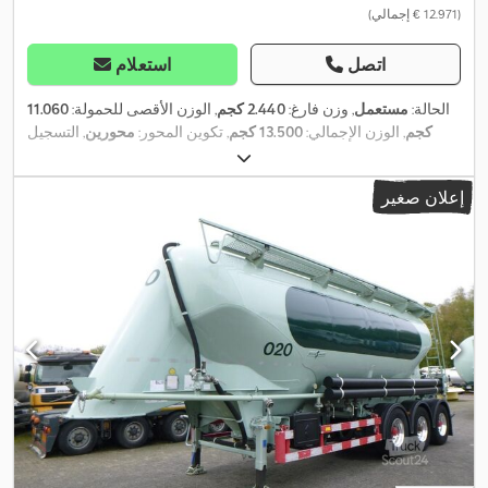
(‏12.971 € إجمالي)
اتصل
استعلام
الحالة:
مستعمل
, وزن فارغ:
2.440 كجم
, الوزن الأقصى للحمولة:
11.060
كجم
, الوزن الإجمالي:
13.500 كجم
, تكوين المحور:
محورين
, التسجيل
الأول:
04/2019
, طول مساحة التحميل:
4.000 مم
, عرض مساحة
, لون:
آخر
,
285 /70 R19,5
التحميل:
1.770 مم
, تعليق:
فولاذ
, مقاس الإطار:
إعلان صغير
, مقاس الإطار
285 /70 R19,5
نوع التروس:
آخر
, مقاس الإطار الأمامي:
, كابينة السائق:
آخر
, فئة الانبعاثات:
لا شيء
,
285 /70 R19,5
الخلفي:
,
فرملة الهواء المضغوط, نظام الفرامل المانعة للانغلاق (ABS)
معدات: