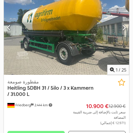
1
/
25
مقطورة صومعة
Heitling
SDBH 31 / Silo / 3 x Kammern
/ 31.000 L
‏10.900 €
Friedberg
2.444 km
‏12.900 €
سعر ثابت بالإضافة إلى ضريبة القيمة
المضافة
(‏12.971 € إجمالي)