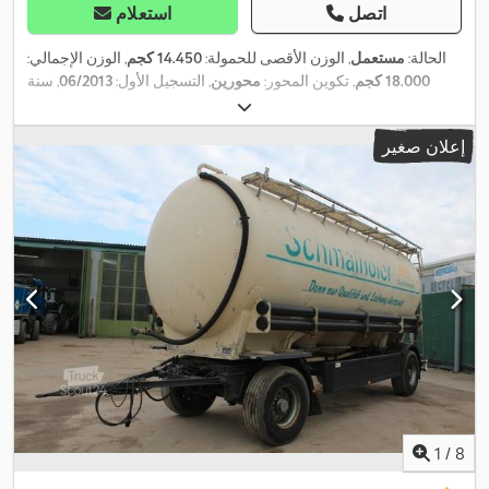
اتصل
استعلام
الحالة:
مستعمل
, الوزن الأقصى للحمولة:
14.450 كجم
, الوزن الإجمالي:
18.000 كجم
, تكوين المحور:
محورين
, التسجيل الأول:
06/2013
, سنة
,
نظام الفرامل المانعة للانغلاق (ABS)
الصنع:
2013
, معدات:
إعلان صغير
1
/
8