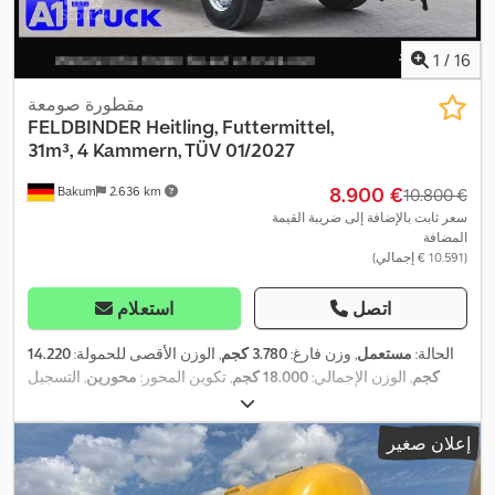
1
/
16
مقطورة صومعة
FELDBINDER
Heitling, Futtermittel,
31m³, 4 Kammern, TÜV 01/2027
‏8.900 €
Bakum
2.636 km
‏10.800 €
سعر ثابت بالإضافة إلى ضريبة القيمة
المضافة
(‏10.591 € إجمالي)
اتصل
استعلام
الحالة:
مستعمل
, وزن فارغ:
3.780 كجم
, الوزن الأقصى للحمولة:
14.220
كجم
, الوزن الإجمالي:
18.000 كجم
, تكوين المحور:
محورين
, التسجيل
, تعليق:
هواء
, مقاس
01/2027
, الفحص القادم (TÜV):
الأول:
03/2006
الإطار:
385/65 22,5
, حالة الإطارات:
60 نسبة مئوية
, لون:
أصفر
, سنة
إعلان صغير
الصنع:
2006
, مقاس الإطار الأمامي:
385/65 22,5
, مقاس الإطار الخلفي:
385/65 22,5
, كابينة السائق:
كابينة نهارية
, فئة الانبعاثات:
لا شيء
, معدات:
,
تسجيل الشاحنة, نظام الفرامل المانعة للانغلاق (ABS)