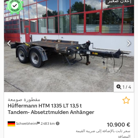
إعلان صغير
1
/
4
مقطورة صومعة
Hüffermann
HTM 1335 LT 13,5 t
Tandem- Absetztmulden Anhänger
‏10.900 €
Schwebheim
2.483 km
سعر ثابت بالإضافة إلى ضريبة القيمة
المضافة