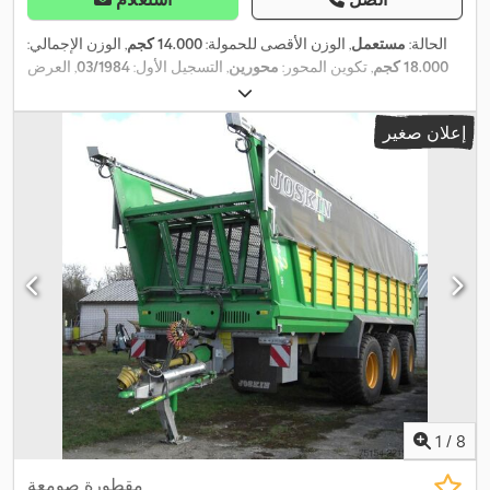
الحالة:
مستعمل
, الوزن الأقصى للحمولة:
14.000 كجم
, الوزن الإجمالي:
18.000 كجم
, تكوين المحور:
محورين
, التسجيل الأول:
03/1984
, العرض
,
الكلي:
2.500 مم
, الارتفاع الكلي:
3.850 مم
إعلان صغير
1
/
8
مقطورة صومعة