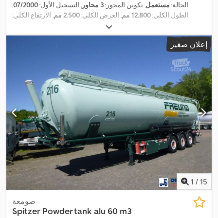
الحالة:
مستعمل
, تكوين المحور:
3 محاور
, التسجيل الأول:
07/2000
,
الطول الكلي:
12.800 مم
, العرض الكلي:
2.500 مم
, الارتفاع الكلي:
, لون:
آخر
, سنة
385/65/ R22.5
3.500 مم
, تعليق:
هواء
, مقاس الإطار:
,
نظام الفرامل المانعة للانغلاق (ABS)
الصنع:
2000
, معدات:
إعلان صغير
1
/
15
صومعة
Spitzer
Powder tank alu 60 m3