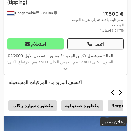
(tipping)
‏17.500 €
Hoogerheide
2.378 km
سعر ثابت بالإضافة إلى ضريبة القيمة
المضافة
(‏21.175 € إجمالي)
اتصل
استعلام
الحالة:
مستعمل
, تكوين المحور:
3 محاور
, التسجيل الأول:
02/2000
,
الطول الكلي:
12.800 مم
, العرض الكلي:
2.500 مم
, الارتفاع الكلي:
, لون:
آخر
, سنة
385/65 R22.5
3.800 مم
, تعليق:
هواء
, مقاس الإطار:
,
نظام الفرامل المانعة للانغلاق (ABS)
الصنع:
1999
, معدات:
اكتشف المزيد من المركبات المستعملة
Bergman
مقطورة صندوقية
مقطورة سيارة ركاب
إعلان صغير