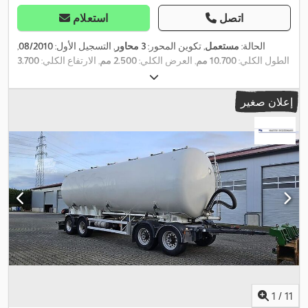
اتصل
استعلام
الحالة:
مستعمل
, تكوين المحور:
3 محاور
, التسجيل الأول:
08/2010
,
الطول الكلي:
10.700 مم
, العرض الكلي:
2.500 مم
, الارتفاع الكلي:
3.700
, لون:
آخر
, سنة الصنع:
385/65 R22.5
مم
, تعليق:
هواء
, مقاس الإطار:
,
نظام الفرامل المانعة للانغلاق (ABS)
2010
, معدات:
إعلان صغير
1
/
11