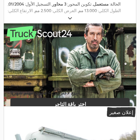
الحالة:
مستعمل
, تكوين المحور:
3 محاور
, التسجيل الأول:
01/2004
,
الطول الكلي:
13.000 مم
, العرض الكلي:
2.500 مم
, الارتفاع الكلي:
, لون:
آخر
, سنة
385/65 R22.5
3.800 مم
, تعليق:
هواء
, مقاس الإطار:
,
نظام الفرامل المانعة للانغلاق (ABS)
الصنع:
2004
, معدات:
البيع لأكثر من 4 مليون مهتم شهريًا
اختر باقة التاجر
إعلان صغير
إنشاء إعلان فردي