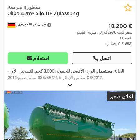
مقطورة صومعة
Jilko
42m³ Silo DE Zulassung
‏18.200 €
Greven
2.557 km
سعر ثابت بالإضافة إلى ضريبة القيمة
المضافة
(‏21.658 € إجمالي)
اتصل
استعلام
الحالة:
مستعمل
, الوزن الأقصى للحمولة:
3.000 كجم
, التسجيل الأول:
,
06/2012
, مقاس الإطار:
385/55/22,5
, سنة الصنع:
2012
إعلان صغير