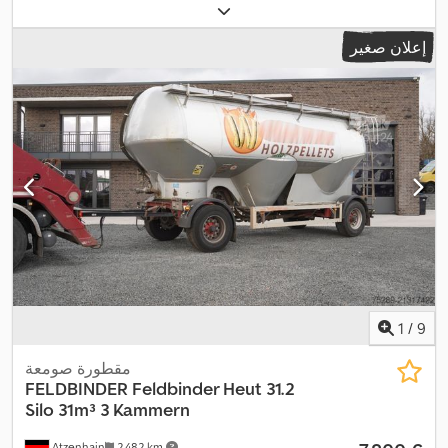
,
نظام الفرامل المانعة للانغلاق (ABS)
الصنع:
2013
, معدات:
إعلان صغير
1
/
9
مقطورة صومعة
FELDBINDER
Feldbinder Heut 31.2
Silo 31m³ 3 Kammern
Atzenhain
2.482 km