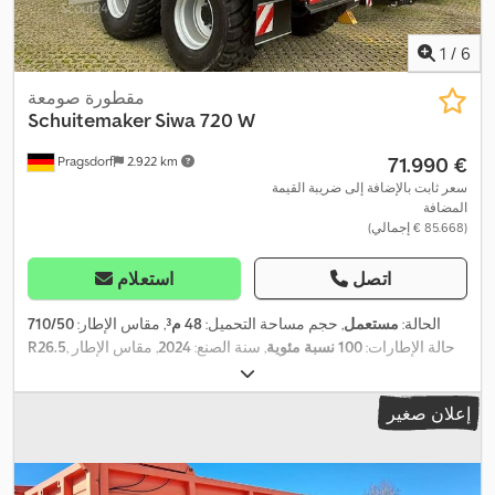
1
/
6
مقطورة صومعة
Schuitemaker Siwa 720 W
‏71.990 €
Pragsdorf
2.922 km
سعر ثابت بالإضافة إلى ضريبة القيمة
المضافة
(‏85.668 € إجمالي)
اتصل
استعلام
الحالة:
مستعمل
, حجم مساحة التحميل:
48 م³
, مقاس الإطار:
710/50
, حالة الإطارات:
100 نسبة مئوية
, سنة الصنع:
2024
, مقاس الإطار
R26.5
,
, معدات:
فرملة الهواء المضغوط
710/50 R26.5100%
الخلفي:
إعلان صغير