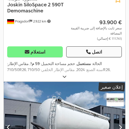
Joskin
SiloSpace 2 590T
Demomaschine
‏93.900 €
Pragsdorf
2.922 km
سعر ثابت بالإضافة إلى ضريبة القيمة
المضافة
(‏111.741 € إجمالي)
اتصل
استعلام
الحالة:
مستعمل
, حجم مساحة التحميل:
59 م³
, مقاس الإطار:
,
710/50R26
, سنة الصنع:
2024
, مقاس الإطار الخلفي:
710/50R26
,
معدات:
فرملة الهواء المضغوط
إعلان صغير