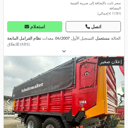
سعر ثابت بالإضافة إلى ضريبة القيمة
المضافة
(‏11.781 € إجمالي)
اتصل
استعلام
الحالة:
مستعمل
, التسجيل الأول:
04/2007
, معدات:
نظام الفرامل المانعة
,
للانغلاق (ABS)
إعلان صغير