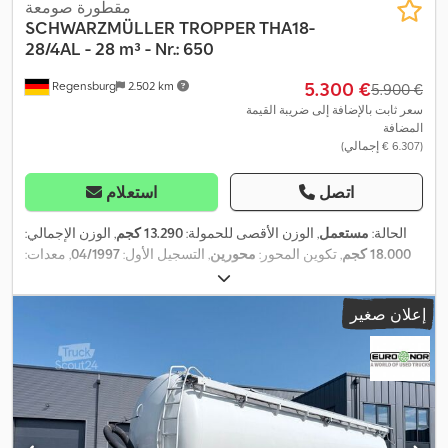
مقطورة صومعة
SCHWARZMÜLLER
TROPPER THA18-
28/4AL - 28 m³ - Nr.: 650
‏5.300 €
Regensburg
2.502 km
‏5.900 €
سعر ثابت بالإضافة إلى ضريبة القيمة
المضافة
(‏6.307 € إجمالي)
اتصل
استعلام
الحالة:
مستعمل
, الوزن الأقصى للحمولة:
13.290 كجم
, الوزن الإجمالي:
18.000 كجم
, تكوين المحور:
محورين
, التسجيل الأول:
04/1997
, معدات:
,
نظام الفرامل المانعة للانغلاق (ABS)
إعلان صغير