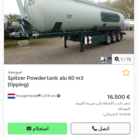
1
/
15
صومعة
Spitzer
Powder tank alu 60 m3
(tipping)
‏16.500 €
Hoogerheide
2.378 km
سعر ثابت بالإضافة إلى ضريبة القيمة
المضافة
(‏19.965 € إجمالي)
اتصل
استعلام