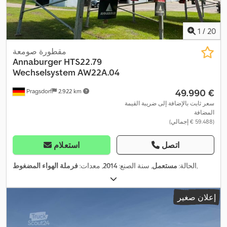
1
/
20
مقطورة صومعة
Annaburger
HTS22.79
Wechselsystem AW22A.04
‏49.990 €
Pragsdorf
2.922 km
سعر ثابت بالإضافة إلى ضريبة القيمة
المضافة
(‏59.488 € إجمالي)
اتصل
استعلام
,
الحالة:
مستعمل
, سنة الصنع:
2014
, معدات:
فرملة الهواء المضغوط
إعلان صغير