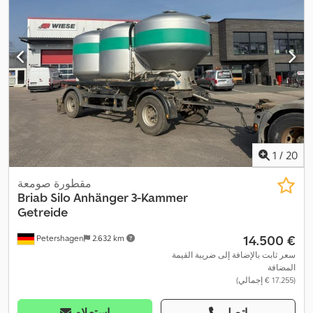
1
/
20
مقطورة صومعة
Briab Silo Anhänger 3-Kammer
Getreide
‏14.500 €
Petershagen
2.632 km
سعر ثابت بالإضافة إلى ضريبة القيمة
المضافة
(‏17.255 € إجمالي)
اتصل
استعلام