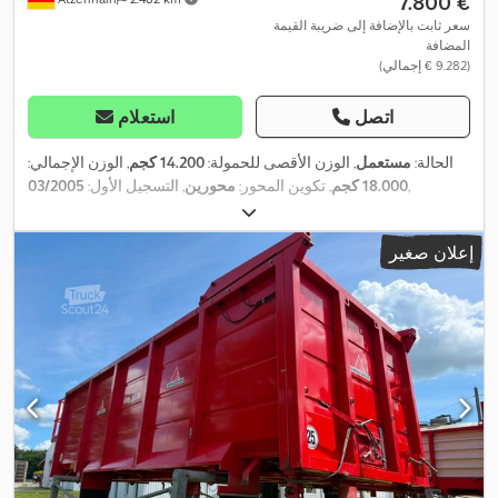
‏7.800 €
سعر ثابت بالإضافة إلى ضريبة القيمة
المضافة
(‏9.282 € إجمالي)
اتصل
استعلام
الحالة:
مستعمل
, الوزن الأقصى للحمولة:
14.200 كجم
, الوزن الإجمالي:
,
18.000 كجم
, تكوين المحور:
محورين
, التسجيل الأول:
03/2005
إعلان صغير