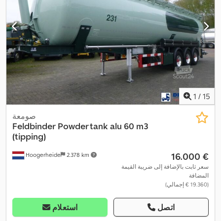
1
/
15
صومعة
Feldbinder
Powder tank alu 60 m3
(tipping)
‏16.000 €
Hoogerheide
2.378 km
سعر ثابت بالإضافة إلى ضريبة القيمة
المضافة
(‏19.360 € إجمالي)
اتصل
استعلام