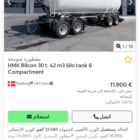
1
/
18
مقطورة صومعة
HMK Bilcon 30 t. 42 m3 Silo tank 6
Compartment
‏11.900 €
Padborg
2.873 km
سعر ثابت بالإضافة إلى ضريبة القيمة
المضافة
(‏14.875 € إجمالي)
اتصل
استعلام
الحالة:
مستعمل
, الوزن الأقصى للحمولة:
23.580 كجم
, الوزن الإجمالي:
30.000 كجم
, تكوين المحور:
٣ محاور
, التسجيل الأول:
11/2013
, سنة