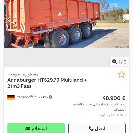
1
/
9
مقطورة صومعة
Annaburger
HTS29.79 Multiland +
21m3 Fass
‏48.900 €
Pragsdorf
2.922 km
سعر ثابت بالإضافة إلى ضريبة القيمة
المضافة
(‏58.191 € إجمالي)
اتصل
استعلام