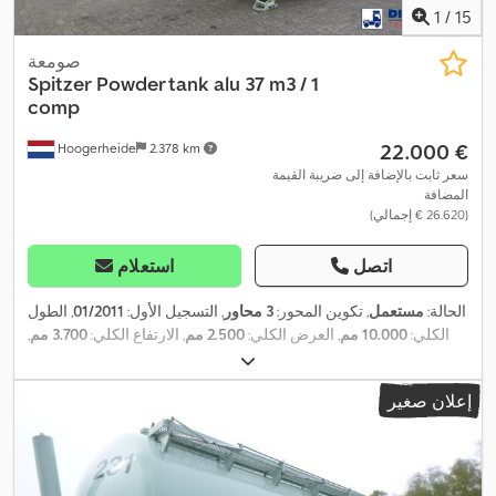
1
/
15
صومعة
Spitzer
Powder tank alu 37 m3 / 1
comp
‏22.000 €
Hoogerheide
2.378 km
سعر ثابت بالإضافة إلى ضريبة القيمة
المضافة
(‏26.620 € إجمالي)
اتصل
استعلام
الحالة:
مستعمل
, تكوين المحور:
3 محاور
, التسجيل الأول:
01/2011
, الطول
الكلي:
10.000 مم
, العرض الكلي:
2.500 مم
, الارتفاع الكلي:
3.700 مم
,
, لون:
آخر
, سنة الصنع:
2011
,
385/65 R22.5
تعليق:
هواء
, مقاس الإطار:
,
نظام الفرامل المانعة للانغلاق (ABS)
معدات:
إعلان صغير