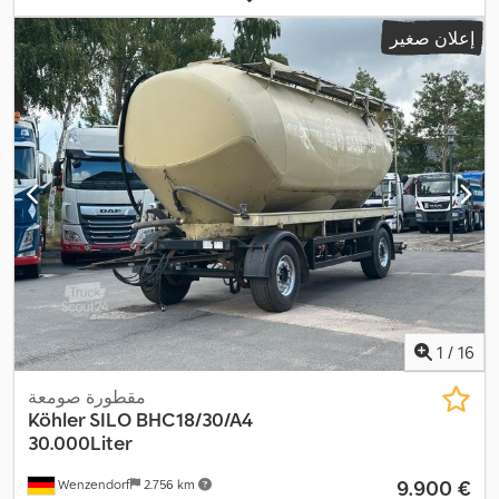
إعلان صغير
1
/
16
مقطورة صومعة
Köhler SILO BHC18/30/A4
30.000Liter
‏9.900 €
Wenzendorf
2.756 km