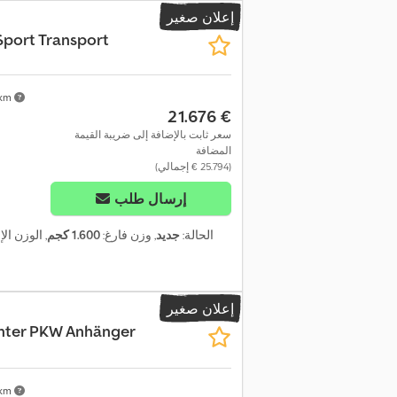
إعلان صغير
Sport Transport
 km
‏21.676 €
سعر ثابت بالإضافة إلى ضريبة القيمة
المضافة
(‏25.794 € إجمالي)
إرسال طلب
الحالة:
جديد
, وزن فارغ:
1.600 كجم
, الوزن ال
إعلان صغير
hter PKW Anhänger
 km