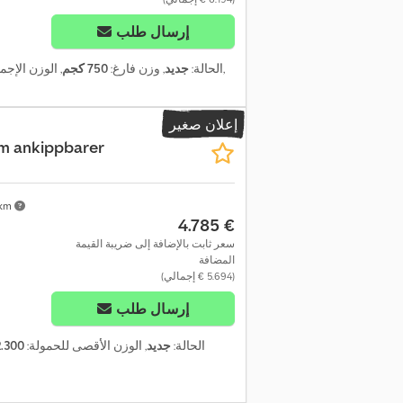
إرسال طلب
,
الحالة:
جديد
, وزن فارغ:
750 كجم
, الوزن الإجم
إعلان صغير
m ankippbarer
 km
‏4.785 €
سعر ثابت بالإضافة إلى ضريبة القيمة
المضافة
(‏5.694 € إجمالي)
إرسال طلب
الحالة:
جديد
, الوزن الأقصى للحمولة:
2.300 كج