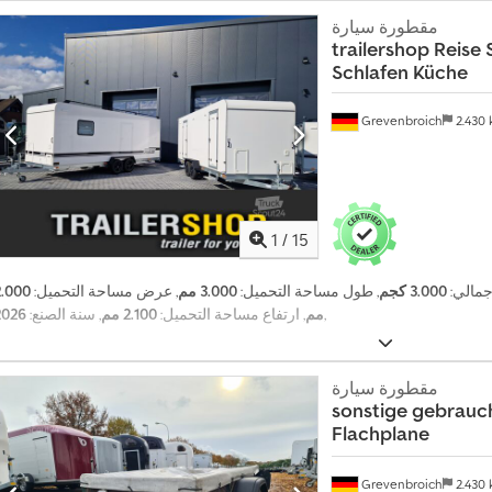
مقطورة سيارة
trailershop
Reise 
Schlafen Küche
Grevenbroich
2.430
1
/
15
إجمالي:
3.000 كجم
, طول مساحة التحميل:
3.000 مم
, عرض مساحة التحميل:
2.000
,
مم
, ارتفاع مساحة التحميل:
2.100 مم
, سنة الصنع:
2026
مقطورة سيارة
sonstige
gebrauc
Flachplane
Grevenbroich
2.430