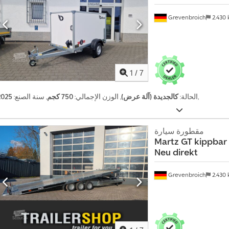
Grevenbroich
2.430
1
/
7
,
الحالة:
كالجديدة (آلة عرض)
, الوزن الإجمالي:
750 كجم
, سنة الصنع:
2025
مقطورة سيارة
Martz
GT kippbar 
Neu direkt
Grevenbroich
2.430