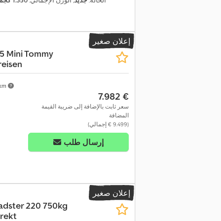
الحالة:
جديد
, الوزن الإجمالي:
1.350 كجم
إعلان صغير
5 Mini Tommy
reisen
 km
‏7.982 €
سعر ثابت بالإضافة إلى ضريبة القيمة
المضافة
(‏9.499 € إجمالي)
إرسال طلب
إعلان صغير
adster 220 750kg
rekt