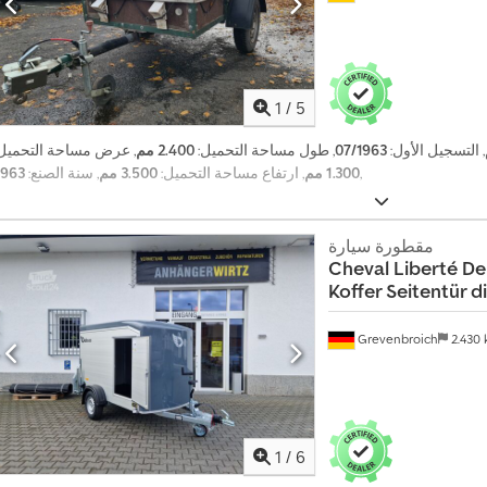
1
/
5
, التسجيل الأول:
07/1963
, طول مساحة التحميل:
2.400 مم
, عرض مساحة التحميل:
,
1.300 مم
, ارتفاع مساحة التحميل:
3.500 مم
, سنة الصنع:
1963
مقطورة سيارة
Cheval Liberté
De
Koffer Seitentür d
Grevenbroich
2.430
1
/
6