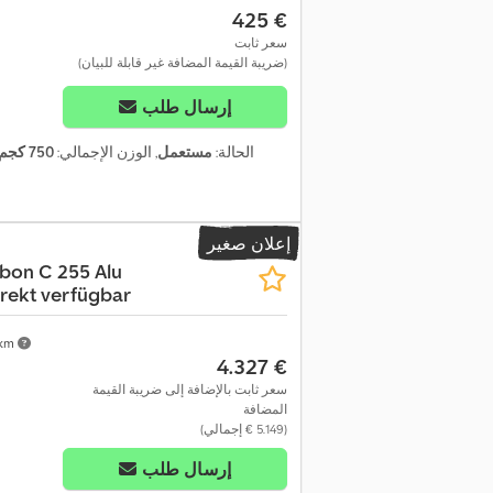
‏425 €
سعر ثابت
(ضريبة القيمة المضافة غير قابلة للبيان)
إرسال طلب
الحالة:
مستعمل
, الوزن الإجمالي:
750 كجم
إعلان صغير
bon C 255 Alu
irekt verfügbar
 km
‏4.327 €
سعر ثابت بالإضافة إلى ضريبة القيمة
المضافة
(‏5.149 € إجمالي)
إرسال طلب