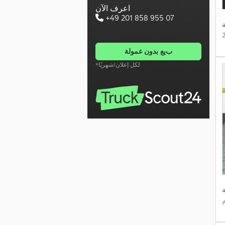
اعرف الآن
+49 201 858 955 07
بيع بدون عمولة
*لكل إعلان/شهريًا