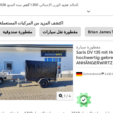
,
الحالة:
جديد
, الوزن الإجمالي:
1.300 كجم
, سنة الصنع:
2026
اكتشف المزيد من المركبات المستعملة
Brian James T
مقطورة نقل سيارات
مقطورة صندوقية
مقطورة سيارة
Saris
DV 135 mit H
hochwertig gebre
ANHÄNGERWIRTZ 
Grevenbroich
2.430
1
/
4