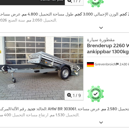
1
/
7
م
, الوزن الإجمالي:
3.000 كجم
, طول مساحة التحميل:
4.800 مم
, عرض مساحة
,
التحميل:
2.050 مم
, سنة الصنع:
2026
مقطورة سيارة
Brenderup
2260 W
ankippbar 1300kg
Grevenbroich
2.430
1
/
9
تحميل:
2.580 مم
, عرض مساحة
AHW BR 303061
, رقم الآلة/المركبة:
الحالة:
جديد
,
التحميل:
1.530 مم
, ارتفاع مساحة التحميل:
400 مم