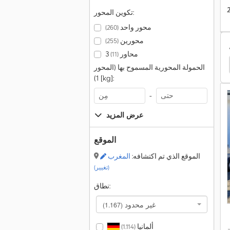
تكوين المحور:
محور واحد
(260)
محورين
(255)
3 محاور
(11)
Saris Pl 276 150 2000 2
Saris Pl 276 170 2700 2
الحمولة المحورية المسموح بها (المحور
1) [kg]:
-
عرض المزيد
الموقع
الموقع الذي تم اكتشافه:
المغرب
(تغيير)
نطاق:
غير محدود
(1.167)
ألمانيا
(1.114)