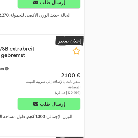
إرسال طلب
الحالة:
جديد
, الوزن الأقصى للحمولة:
2.270 كج
إعلان صغير
SB extrabreit
 gebremst
 km
‏2.100 €
سعر ثابت بالإضافة إلى ضريبة القيمة
المضافة
(‏2.499 € إجمالي)
إرسال طلب
, الوزن الإجمالي:
1.300 كجم
, طول مساحة ال