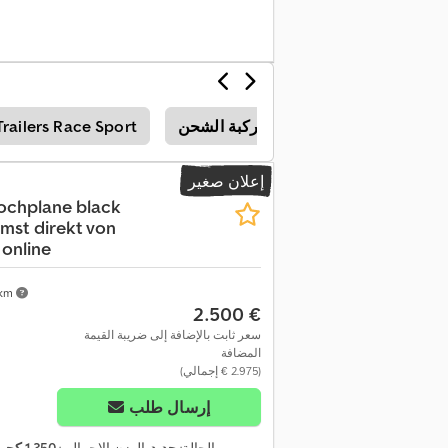
شاحنة نقل الحليب
مركبة الشحن
railers Race Sport
إعلان صغير
ochplane black
mst direkt von
online
 km
‏2.500 €
سعر ثابت بالإضافة إلى ضريبة القيمة
المضافة
(‏2.975 € إجمالي)
إرسال طلب