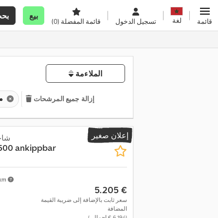
بيع
بح
لغة
قائمة
تسجيل الدخول
قائمة المفضلة
(0)
الملاءمة
مقطورة سيارة ركاب
إزالة جميع المرشحات
إعلان صغير
شاح
3500 ankippbar
 km
‏5.205 €
سعر ثابت بالإضافة إلى ضريبة القيمة
المضافة
(‏6.194 € إجمالي)