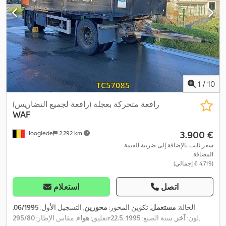
1
/
10
رافعة متحركة بعجلة (رافعة لجميع التضاريس)
WAF
‏3.900 €
Hooglede
2.292 km
سعر ثابت بالإضافة إلى ضريبة القيمة
المضافة
(‏4.719 € إجمالي)
اتصل
استعلام
الحالة:
مستعمل
, تكوين المحور:
محورين
, التسجيل الأول:
06/1995
,
,
, لون:
آخر
, سنة الصنع:
1995
295/80r22.5
تعليق:
هواء
, مقاس الإطار: