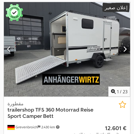
إعلان صغير
1
/
23
مقطورة
trailershop
TFS 360 Motorrad Reise
Sport Camper Bett
‏12.601 €
Grevenbroich
2.430 km