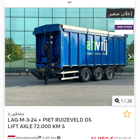
إعلان صغير
1
/
26
مقطورة
LAG
M-3-24 + PIET RUIZEVELD DS
LIFT AXLE 72.000 KM S
‏14.950 €
Honselersdijk
2.431 km
‏17.500 €