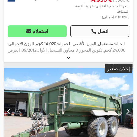
سعر ثابت بالإضافة إلى ضريبة القيمة
المضافة
(‏18.090 € إجمالي)
اتصل
استعلام
الحالة:
مستعمل
, الوزن الأقصى للحمولة:
14.020 كجم
, الوزن الإجمالي:
24.000 كجم
, تكوين المحور:
3 محاور
, التسجيل الأول:
05/2012
, العرض
,
الكلي:
2.550 مم
, سنة الصنع:
2012
إعلان صغير