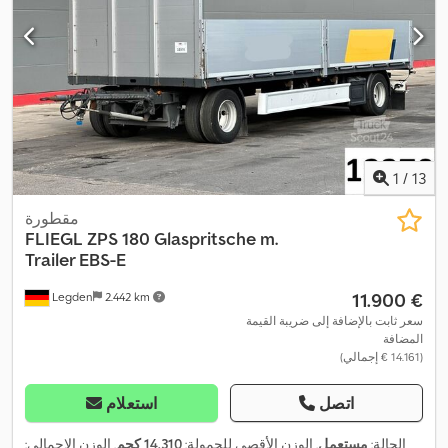
1
/
13
مقطورة
FLIEGL
ZPS 180 Glaspritsche m.
Trailer EBS-E
‏11.900 €
Legden
2.442 km
سعر ثابت بالإضافة إلى ضريبة القيمة
المضافة
(‏14.161 € إجمالي)
اتصل
استعلام
الحالة:
مستعمل
, الوزن الأقصى للحمولة:
14.310 كجم
, الوزن الإجمالي: