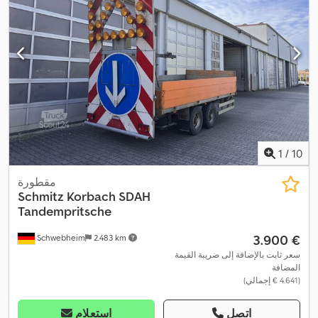
1
/
10
مقطورة
Schmitz Korbach
SDAH
Tandempritsche
‏3.900 €
Schwebheim
2.483 km
سعر ثابت بالإضافة إلى ضريبة القيمة
المضافة
(‏4.641 € إجمالي)
اتصل
استعلام