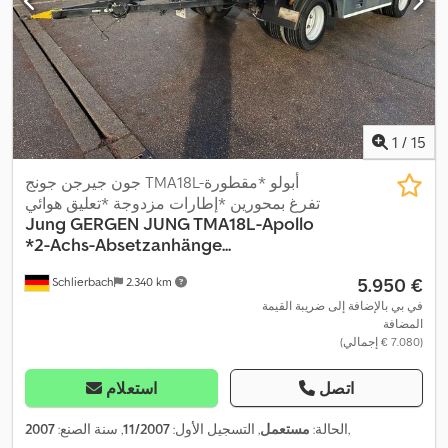
1
/
15
جون جيرجن جونج TMA18L-أبولو *مقطورة
تفرغ بمحورين *إطارات مزدوجة *تعليق هوائي
Jung
GERGEN JUNG TMA18L-Apollo
*2-Achs-Absetzanhänge...
‏5.950 €
Schlierbach
2.340 km
في بي بالإضافة إلى ضريبة القيمة
المضافة
(‏7.080 € إجمالي)
اتصل
استعلام
,
الحالة:
مستعمل
, التسجيل الأول:
11/2007
, سنة الصنع:
2007