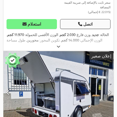
سعر ثابت بالإضافة إلى ضريبة القيمة
المضافة
(‏22.015 € إجمالي)
اتصل
استعلام
الحالة:
جديد
, وزن فارغ:
2.030 كجم
, الوزن الأقصى للحمولة:
11.970 كجم
,
الوزن الإجمالي:
14.000 كجم
, تكوين المحور:
محورين
, طول مساحة
التحميل:
4.000 مم
, عرض مساحة التحميل:
1.800 مم
, تعليق:
فولاذ
,
, لون:
آخر
, نوع التروس:
آخر
, مقاس الإطار
285 /70 R19,5
مقاس الإطار:
إعلان صغير
, كابينة
285 /70 R19,5
, مقاس الإطار الخلفي:
285 /70 R19,5
الأمامي:
السائق:
آخر
, فئة الانبعاثات:
لا شيء
, وقود:
ديزل حيوي
, معدات:
فرملة
,
الهواء المضغوط, نظام الفرامل المانعة للانغلاق (ABS)