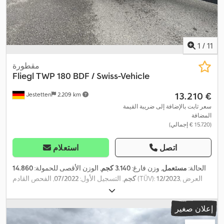
1
/
11
مقطورة
Fliegl
TWP 180 BDF / Swiss-Vehicle
‏13.210 €
Jestetten
2.209 km
سعر ثابت بالإضافة إلى ضريبة القيمة
المضافة
(‏15.720 € إجمالي)
اتصل
استعلام
الحالة:
مستعمل
, وزن فارغ:
3.140 كجم
, الوزن الأقصى للحمولة:
14.860
, العرض
12/2023
, الفحص القادم (TÜV):
كجم
, التسجيل الأول:
07/2022
,
385 / 55 R 22.5 / 14mm
الكلي:
25.500 مم
, تعليق:
هواء
, مقاس الإطار:
, الوزن التشغيلي:
385 / 55 R 22.5 / 14mm
مقاس الإطار الأمامي:
إعلان صغير
,
18.000 كجم