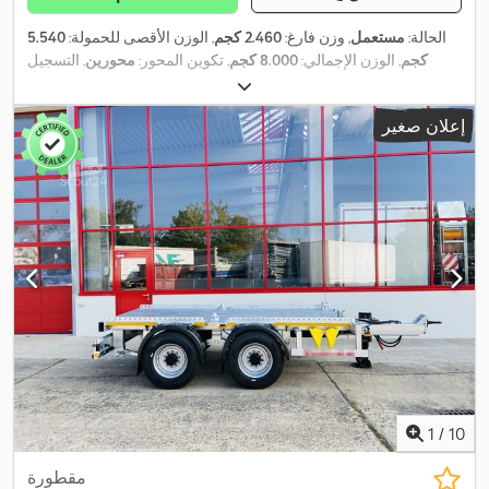
الحالة:
مستعمل
, وزن فارغ:
2.460 كجم
, الوزن الأقصى للحمولة:
5.540
كجم
, الوزن الإجمالي:
8.000 كجم
, تكوين المحور:
محورين
, التسجيل
الأول:
12/2004
, طول مساحة التحميل:
5.000 مم
, تعليق:
آخر
, مقاس
, قاعدة العجلات:
990 مم
, لون:
آخر
, نوع التروس:
235/75 R 17,5
الإطار:
إعلان صغير
, مقاس الإطار الخلفي:
235/75
235/75 R 17,5
آخر
, مقاس الإطار الأمامي:
, كابينة السائق:
آخر
, فئة الانبعاثات:
لا شيء
, معدات:
فرملة الهواء
R 17,5
,
المضغوط
1
/
10
مقطورة