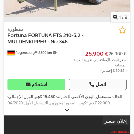
1
/
9
مقطورة
Fortuna
FORTUNA FTS 210-5.2 -
MULDENKIPPER - Nr.: 346
‏25.900 €
Regensburg
2.502 km
‏26.900 €
سعر ثابت بالإضافة إلى ضريبة القيمة
المضافة
(‏30.821 € إجمالي)
اتصل
استعلام
الحالة:
مستعمل
, الوزن الأقصى للحمولة:
15.450 كجم
, الوزن الإجمالي:
,
22.000 كجم
, تكوين المحور:
محورين
, التسجيل الأول:
04/2020
إعلان صغير