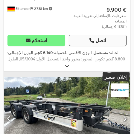
‏9.900 €
Sittensen
2.738 km
سعر ثابت بالإضافة إلى ضريبة القيمة
المضافة
(‏11.781 € إجمالي)
اتصل
استعلام
الحالة:
مستعمل
, الوزن الأقصى للحمولة:
6.140 كجم
, الوزن الإجمالي:
8.800 كجم
, تكوين المحور:
محور واحد
, التسجيل الأول:
05/2004
, الطول
,
الكلي:
5.200 مم
, العرض الكلي:
2.550 مم
, الارتفاع الكلي:
2.750 مم
إعلان صغير