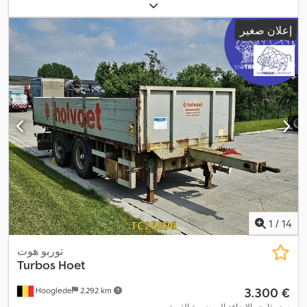
إعلان صغير
1
/
14
توربو هوت
Turbos Hoet
‏3.300 €
Hooglede
2.292 km
سعر ثابت بالإضافة إلى ضريبة القيمة