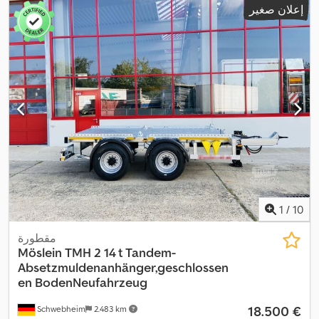
إعلان صغير
1
/
10
مقطورة
Möslein
TMH 2 14 t Tandem-
Absetzmuldenanhänger,geschlossen
en BodenNeufahrzeug
‏18.500 €
Schwebheim
2.483 km