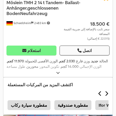
Möslein
TMH 2 14 t Tandem- Ballast-
Anhänger,geschlossenen
BodenNeufahrzeug
‏18.500 €
Schwebheim
2.483 km
سعر ثابت بالإضافة إلى ضريبة القيمة
المضافة
(‏22.015 € إجمالي)
اتصل
استعلام
الحالة:
جديد
, وزن فارغ:
2.030 كجم
, الوزن الأقصى للحمولة:
11.970 كجم
,
الوزن الإجمالي:
14.000 كجم
, تكوين المحور:
محورين
, طول مساحة
التحميل:
4.000 مم
, عرض مساحة التحميل:
1.800 مم
, تعليق:
فولاذ
,
, لون:
آخر
, نوع التروس:
آخر
, مقاس الإطار
285 /70 R19,5
مقاس الإطار:
, كابينة
285 /70 R19,5
, مقاس الإطار الخلفي:
285 /70 R19,5
الأمامي:
اكتشف المزيد من المركبات المستعملة
السائق:
آخر
, فئة الانبعاثات:
لا شيء
, وقود:
ديزل حيوي
, معدات:
فرملة
,
الهواء المضغوط, نظام الفرامل المانعة للانغلاق (ABS)
Ifor Will
مقطورة صندوقية
مقطورة سيارة ركاب