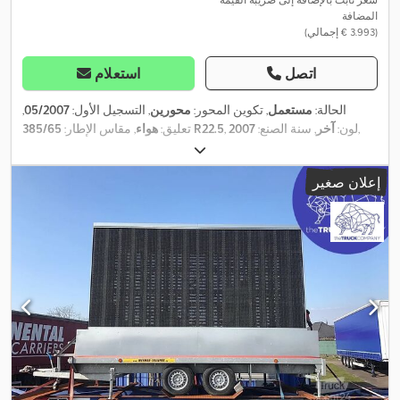
المضافة
(‏3.993 € إجمالي)
اتصل
استعلام
الحالة:
مستعمل
, تكوين المحور:
محورين
, التسجيل الأول:
05/2007
,
,
, لون:
آخر
, سنة الصنع:
2007
385/65 R22.5
تعليق:
هواء
, مقاس الإطار:
إعلان صغير