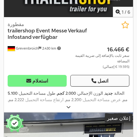
1
/
6
مقطورة
trailershop
Event Messe Verkauf
Infostand verfügbar
‏16.466 €
Grevenbroich
2.430 km
سعر ثابت بالإضافة إلى ضريبة القيمة
المضافة
(‏19.595 € إجمالي)
اتصل
استعلام
الحالة:
جديد
, الوزن الإجمالي:
2.000 كجم
, طول مساحة التحميل:
5.100
مم
, عرض مساحة التحميل:
2.200 مم
, ارتفاع مساحة التحميل:
2.222 مم
,
,
سنة الصنع:
2026
إعلان صغير