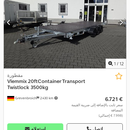
1
/
12
مقطورة
Vlemmix
20ftContainer Transport
Twistlock 3500kg
‏6.721 €
Grevenbroich
2.430 km
سعر ثابت بالإضافة إلى ضريبة القيمة
المضافة
(‏7.998 € إجمالي)
اتصل
استعلام