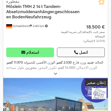
مقطورة
Möslein
TMH 2 14 t Tandem-
Absetzmuldenanhänger,geschlossen
en BodenNeufahrzeug
‏18.500 €
Schwebheim
2.483 km
سعر ثابت بالإضافة إلى ضريبة القيمة
المضافة
(‏22.015 € إجمالي)
اتصل
استعلام
الحالة:
جديد
, وزن فارغ:
2.030 كجم
, الوزن الأقصى للحمولة:
11.970 كجم
,
الوزن الإجمالي:
14.000 كجم
, تكوين المحور:
محورين
, طول مساحة
التحميل:
4.000 مم
, عرض مساحة التحميل:
1.800 مم
, تعليق:
فولاذ
,
, لون:
آخر
, نوع التروس:
آخر
, مقاس الإطار
285 /70 R19,5
مقاس الإطار:
إعلان صغير
, كابينة
285 /70 R19,5
, مقاس الإطار الخلفي:
285 /70 R19,5
الأمامي:
السائق:
آخر
, فئة الانبعاثات:
لا شيء
, وقود:
ديزل حيوي
, معدات:
فرملة
,
الهواء المضغوط, نظام الفرامل المانعة للانغلاق (ABS)