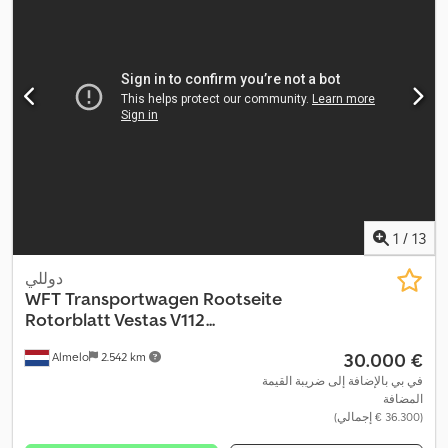
1
/
13
دوللي
WFT
Transportwagen Rootseite
Rotorblatt Vestas V112...
‏30.000 €
Almelo
2.542 km
في بي بالإضافة إلى ضريبة القيمة
المضافة
(‏36.300 € إجمالي)