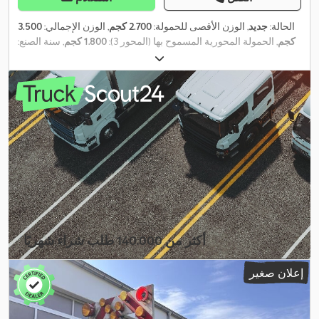
الحالة:
جديد
, الوزن الأقصى للحمولة:
2.700 كجم
, الوزن الإجمالي:
3.500
كجم
, الحمولة المحورية المسموح بها (المحور 3):
1.800 كجم
, سنة الصنع:
2026
,
أكثر من 140.000 طلب شراء شهريًا
اختر باقة التاجر
إعلان صغير