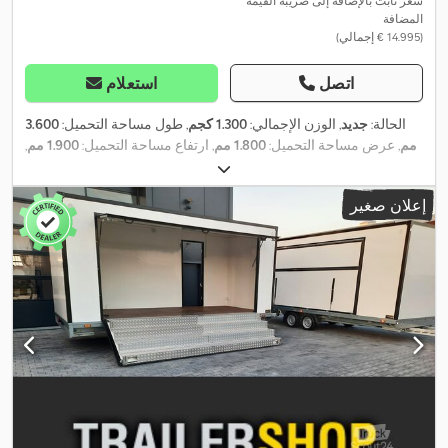
سعر ثابت بالإضافة إلى ضريبة القيمة
المضافة
(‏14.995 € إجمالي)
اتصل
استعلام
الحالة:
جديد
, الوزن الإجمالي:
1.300 كجم
, طول مساحة التحميل:
3.600
مم
, عرض مساحة التحميل:
1.800 مم
, ارتفاع مساحة التحميل:
1.900 مم
,
,
سنة الصنع:
2026
إعلان صغير