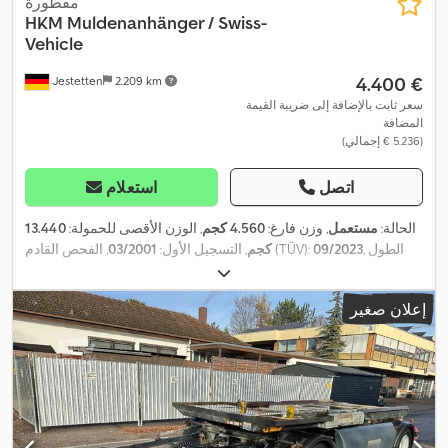
مقطورة
HKM Muldenanhänger / Swiss-
Vehicle
‏4.400 €
Jestetten
2.209 km
سعر ثابت بالإضافة إلى ضريبة القيمة
المضافة
(‏5.236 € إجمالي)
اتصل
استعلام
الحالة:
مستعمل
, وزن فارغ:
4.560 كجم
, الوزن الأقصى للحمولة:
13.440
, الطول
09/2023
, الفحص القادم (TÜV):
كجم
, التسجيل الأول:
03/2001
الكلي:
9.500 مم
, العرض الكلي:
25.500 مم
, الارتفاع الكلي:
11.500 مم
,
, مقاس الإطار
265 / 70 R 19.5 / 12mm
تعليق:
هواء
, مقاس الإطار:
إعلان صغير
,
, الوزن التشغيلي:
18.000 كجم
265 / 70 R 19.5 / 12mm
الأمامي: