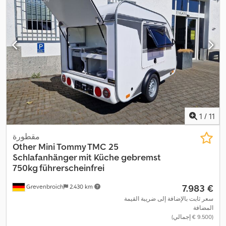
1
/
11
مقطورة
Other
Mini Tommy TMC 25
Schlafanhänger mit Küche gebremst
750kg führerscheinfrei
‏7.983 €
Grevenbroich
2.430 km
سعر ثابت بالإضافة إلى ضريبة القيمة
المضافة
(‏9.500 € إجمالي)