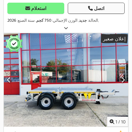
اتصل
استعلام
,
الحالة:
جديد
, الوزن الإجمالي:
750 كجم
, سنة الصنع:
2026
إعلان صغير
1
/
10