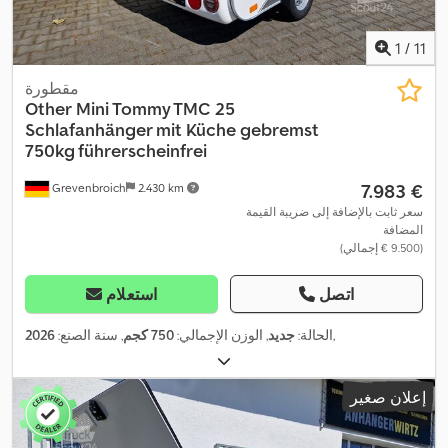
1
/
11
مقطورة
Other
Mini Tommy TMC 25
Schlafanhänger mit Küche gebremst
750kg führerscheinfrei
‏7.983 €
Grevenbroich
2.430 km
سعر ثابت بالإضافة إلى ضريبة القيمة
المضافة
(‏9.500 € إجمالي)
اتصل
استعلام
,
الحالة:
جديد
, الوزن الإجمالي:
750 كجم
, سنة الصنع:
2026
إعلان صغير