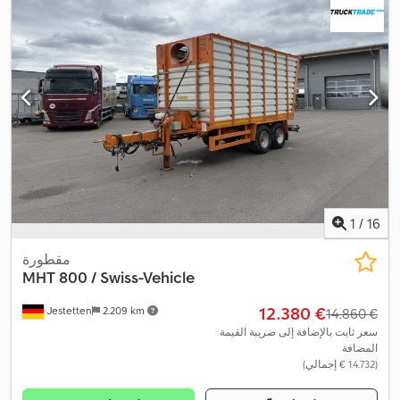
1
/
16
مقطورة
MHT 800 / Swiss-Vehicle
‏12.380 €
Jestetten
2.209 km
‏14.860 €
سعر ثابت بالإضافة إلى ضريبة القيمة
المضافة
(‏14.732 € إجمالي)