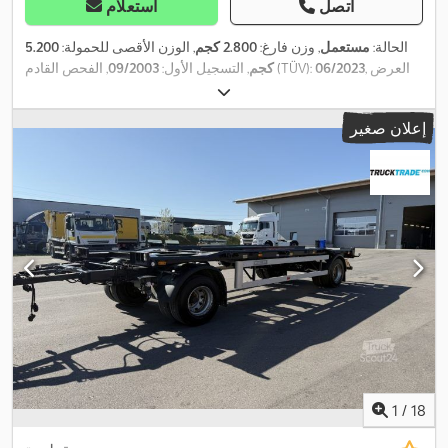
اتصل
استعلام
الحالة:
مستعمل
, وزن فارغ:
2.800 كجم
, الوزن الأقصى للحمولة:
5.200
, العرض
06/2023
, الفحص القادم (TÜV):
كجم
, التسجيل الأول:
09/2003
,
285 / 70 R 19.5 / 8mm
الكلي:
25.500 مم
, تعليق:
فولاذ
, مقاس الإطار:
, الوزن التشغيلي:
8.000
285 / 70 R 19.5 / 8mm
مقاس الإطار الأمامي:
إعلان صغير
,
كجم
1
/
18