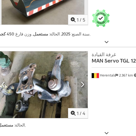
1
/
5
,
سنة الصنع:
2025
, الحالة:
مستعمل
, وزن فارغ:
450 كجم
غرفة القيادة
MAN
Servo TGL 1
Herentals
2.367 km
1
/
4
,
الحالة:
مستعمل