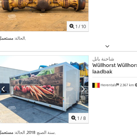
1
/
10
,
الحالة:
مستعمل
شاحنة بانل
Wüllhorst
Wüllhor
laadbak
Herentals
2.367 km
1
/
8
,
سنة الصنع:
2018
, الحالة:
مستعمل