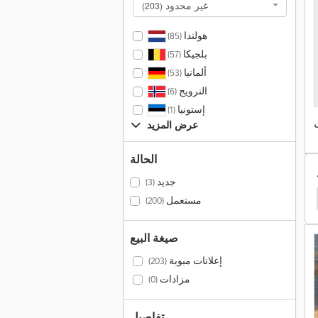
غير محدود
(203)
هولندا
(85)
بلجيكا
(57)
ألمانيا
(53)
النرويج
(6)
إستونيا
(1)
عرض المزيد
الحالة
جديد
(3)
Hyundai Tucson
Daf Lf
Caterpillar Th408D
مستعمل
(200)
صيغة البيع
إعلانات مبوبة
(203)
مزادات
(0)
تفاصيل