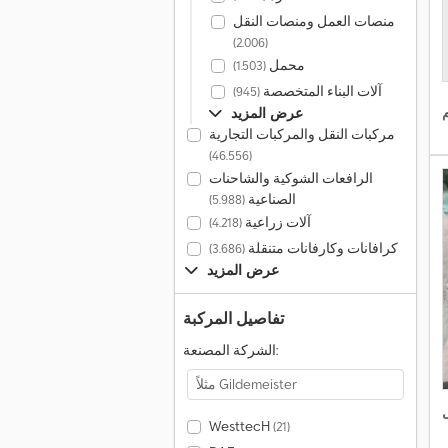
منصات العمل ومنصات النقل
(2.006)
محمل
(1.503)
آلات البناء المتخصصة
(945)
عرض المزيد
مركبات النقل والمركبات التجارية
(46.556)
الرافعات الشوكية والشاحنات
الصناعية
(5.988)
آلات زراعية
(4.218)
كرافانات وكارفانات متنقلة
(3.686)
عرض المزيد
تفاصيل المركبة
الشركة المصنعة:
WesttecH
(21)