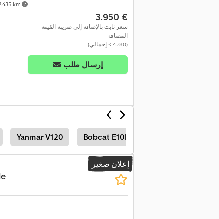
.435 km
‏3.950 €
سعر ثابت بالإضافة إلى ضريبة القيمة
المضافة
(‏4.780 € إجمالي)
إرسال طلب
Yanmar V120
Bobcat E10E
Liebherr Ltm 1650-
إعلان صغير
le