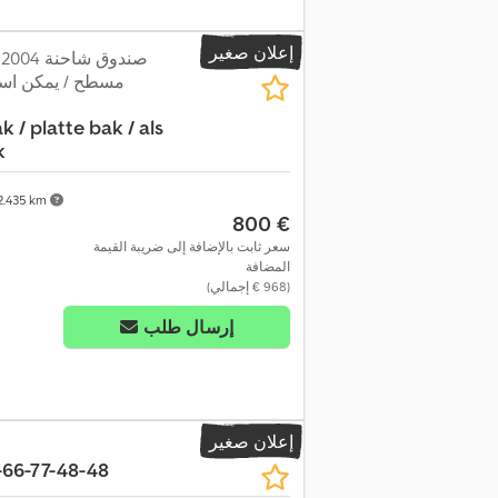
إعلان صغير
ص
مسطح / يمكن اس
k / platte bak / als
k
.435 km
‏800 €
سعر ثابت بالإضافة إلى ضريبة القيمة
المضافة
(‏968 € إجمالي)
إرسال طلب
إعلان صغير
66-77-48-48