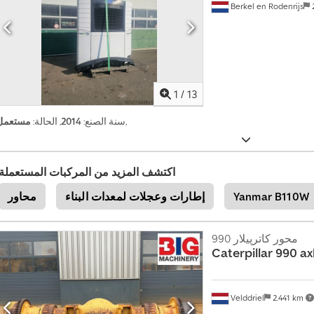
Berkel en Rodenrijs
2
1
/
13
,
سنة الصنع:
2014
, الحالة:
مستعمل
اكتشف المزيد من المركبات المستعملة
Yanmar B110W
إطارات وعجلات لمعدات البناء
محاور
محور كاترپيلار 990
Caterpillar
990 ax
Velddriel
2.441 km