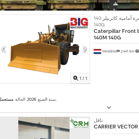
ش
ا
ء
شفرة أمامية كاتربيلر 140H 143H 12H 140M
140G
إ
Caterpillar
Front 
ع
140M 140G
ل
ا
Velddriel
2.441 km
ن
د من الصور
1
/
1
,
سنة الصنع:
2026
, الحالة:
مستعمل
ناقل
CARRIER
VECTOR 1