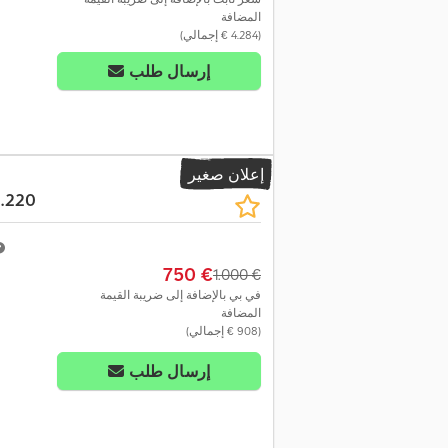
المضافة
(‏4.284 € إجمالي)
إرسال طلب
إعلان صغير
2.220
‏750 €
‏1.000 €
في بي بالإضافة إلى ضريبة القيمة
المضافة
(‏908 € إجمالي)
إرسال طلب