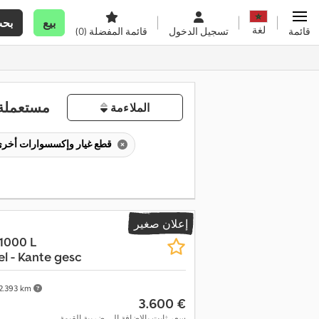
بيع
بح
لغة
قائمة
تسجيل الدخول
قائمة المفضلة
(0)
مستعملة 
الملاءمة
قطع غيار وإكسسوارات أخرى لمعدات البناء
إعلان صغير
 1000 L
l - Kante gesc
2.393 km
‏3.600 €
سعر ثابت بالإضافة إلى ضريبة القيمة