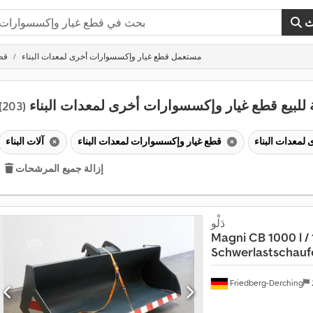
ث
مستعمل قطع غيار وإكسسوارات أخرى لمعدات البناء
قط
للبيع قطع غيار وإكسسوارات أخرى لمعدات البناء
(203)
قطع غيار وإكسسوارات لمعدات البناء
آلات البناء
إزالة جميع المرشحات
دَلْو
Magni
CB 1000 l /
Schwerlastschaufe
Friedberg-Derching