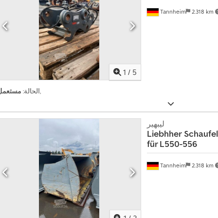
Tannheim
2.318 km
1
/
5
,
الحالة:
مستعمل
ليبهير
Liebhher
Schaufel
für L550-556
Tannheim
2.318 km