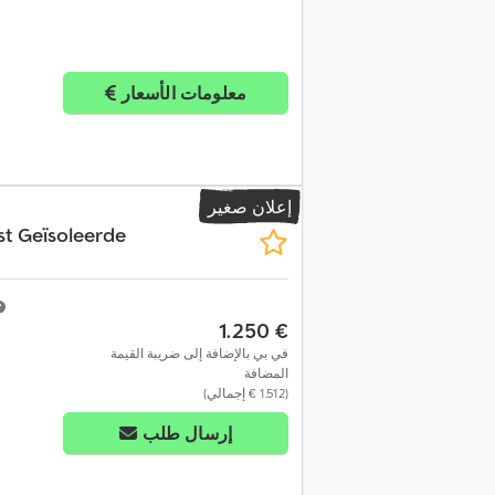
معلومات الأسعار
إعلان صغير
st Geïsoleerde
‏1.250 €
في بي بالإضافة إلى ضريبة القيمة
المضافة
(‏1.512 € إجمالي)
إرسال طلب