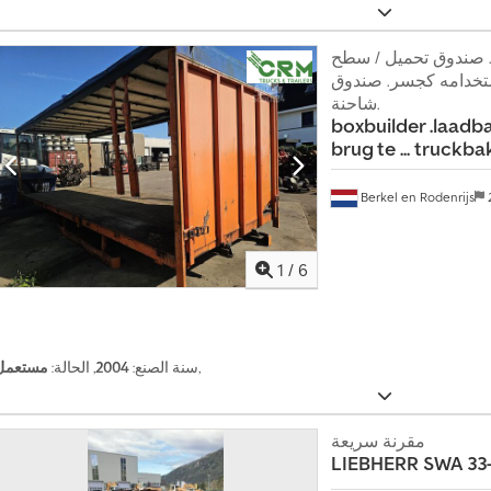
ندوق شاحنة 2004. صندوق تحميل / سطح
تخدامه كجسر. صندوق
شاحنة.
boxbuilder .laadba
brug te ...
truckba
Berkel en Rodenrijs
2
1
/
6
,
سنة الصنع:
2004
, الحالة:
مستعمل
مقرنة سريعة
LIEBHERR
SWA 33-