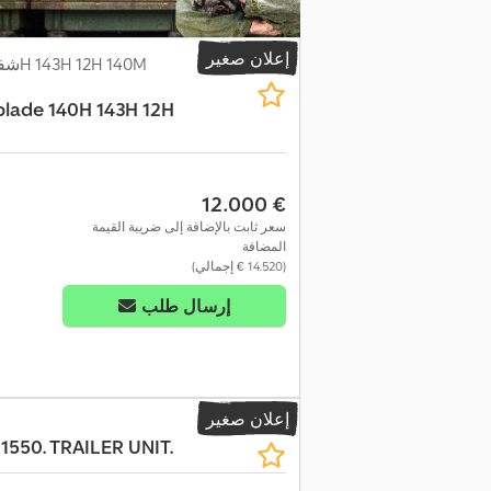
إعلان صغير
blade 140H 143H 12H
‏12.000 €
طلب المزي
سعر ثابت بالإضافة إلى ضريبة القيمة
المضافة
(‏14.520 € إجمالي)
إرسال طلب
إعلان صغير
550. TRAILER UNIT.