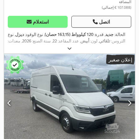
المضافة
(‏107.088 € إجمالي)
اتصل
استعلام
الحالة:
جديد
, قدرة:
120 كيلوواط (163,15 حصان)
, نوع الوقود:
ديزل
, نوع
التروس:
تلقائي
, لون:
أبيض
, عدد المقاعد:
22
, سنة الصنع:
2026
, معدات:
برنامج الثبات الإلكتروني (ESP), تكييف الهواء, مرشح السخام, نظام
,
الفرامل المانعة للانغلاق (ABS)
إعلان صغير