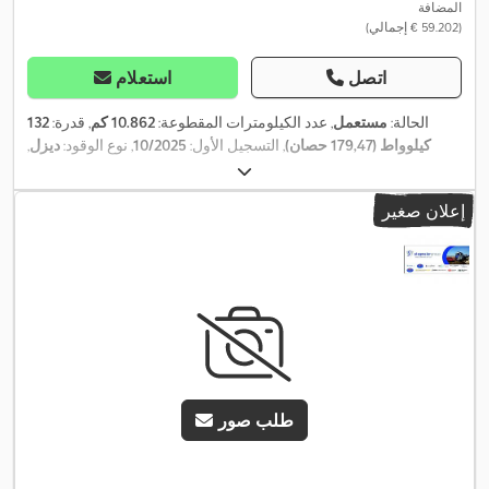
المضافة
(‏59.202 € إجمالي)
اتصل
استعلام
الحالة:
مستعمل
, عدد الكيلومترات المقطوعة:
10.862 كم
, قدرة:
132
كيلوواط (179,47 حصان)
, التسجيل الأول:
10/2025
, نوع الوقود:
ديزل
,
, نوع التروس:
10/2026
, الفحص القادم (TÜV):
الوزن الإجمالي:
3.500 كجم
تلقائي
, فئة الانبعاثات:
يورو 6
, معدات:
برنامج الثبات الإلكتروني (ESP),
إعلان صغير
تكييف الهواء, سخان التدفئة أثناء التوقف, قفل مركزي, نظام الفرامل
,
المانعة للانغلاق (ABS)
طلب صور