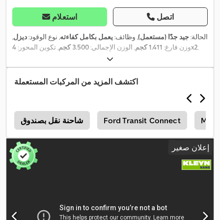
اتصل
استعلام
الحالة:
جيد جدًا (مستعمل)
, وظائف:
يعمل بكامل كفاءته
, نوع الوقود:
ديزل
,
,
4x2
وزن فارغ:
1.411 كجم
, الوزن الإجمالي:
3.500 كجم
, تكوين المحور:
تعليق:
فولاذ
, الطول الكلي:
5.986 مم
, العرض الكلي:
2.040 مم
, سنة
,
الصنع:
2021
اكتشف المزيد من المركبات المستعملة
Merc
Ford Transit Connect
شاحنة نقل بصندوق
r
إعلان صغير