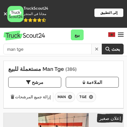
TruckScout24
إلى التطبيق
مجانا في المتجر
بيع
بحث
مستعملة للبيع Man Tge
(386)
الملاءمة
مرشح
MAN
TGE
إزالة جميع المرشحات
إعلان صغير