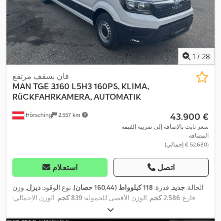
1
/
28
فان بسقف مرتفع
MAN
TGE 3.160 L5H3 160PS, KLIMA,
RüCKFAHRKAMERA, AUTOMATIK
‏43.900 €
Hörsching
2.557 km
سعر ثابت بالإضافة إلى ضريبة القيمة
المضافة
(‏52.680 € إجمالي)
اتصل
استعلام
الحالة:
جديد
, قدرة:
118 كيلوواط (160,44 حصان)
, نوع الوقود:
ديزل
, وزن
فارغ:
2.586 كجم
, الوزن الأقصى للحمولة:
839 كجم
, الوزن الإجمالي:
, تكوين المحور:
محورين
, قاعدة
235/65 R16C
3.500 كجم
, مقاس الإطار:
العجلات:
4.490 مم
, لون:
أبيض
, نوع التروس:
تلقائي
, فئة الانبعاثات:
يورو