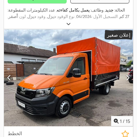
الحالة:
جديد
, وظائف:
يعمل بكامل كفاءته
, عدد الكيلومترات المقطوعة:
27 كم
, التسجيل الأول:
04/2024
, نوع الوقود:
ديزل
, وقود:
ديزل
, لون:
أصفر
,
نوع التروس:
تلقائي
, عدد المقاعد:
2
, الطول الكلي:
5.986 مم
, العرض
الكلي:
2.040 مم
, الارتفاع الكلي:
2.590 مم
, سنة الصنع:
2024
, معدات:
إعلان صغير
باب منزلق, برنامج الثبات الإلكتروني (ESP), تكييف الهواء, تنظيم النوافذ
الكهربائي, قفل التروس التفاضلية, قفل مركزي, مثبت السرعة, نظام
,
الفرامل المانعة للانغلاق (ABS)
1
/
15
الخطط