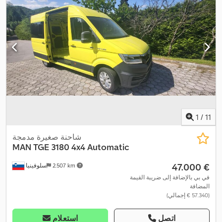
مم
, الحمولة المحورية المسموح بها (المحور 1):
2.100 كجم
, الحمولة
المسموح بها للمحور (المحور 2):
2.100 كجم
, سنة الصنع:
2020
, معدات:
أدبلو, باب منزلق, بلوتوث, تاريخ خدمة كامل, تكييف الهواء, مثبت
السرعة, مركبة لغير المدخنين, منفذ USB, نظام التحكم في الجر, نظام
,
التشغيل والإيقاف التلقائي, نظام الملاحة, وسادة هوائية
1
/
11
شاحنة صغيرة مدمجة
MAN
TGE 3180 4x4 Automatic
‏47.000 €
2.507 km
سلوفينيا
في بي بالإضافة إلى ضريبة القيمة
المضافة
(‏57.340 € إجمالي)
اتصل
استعلام