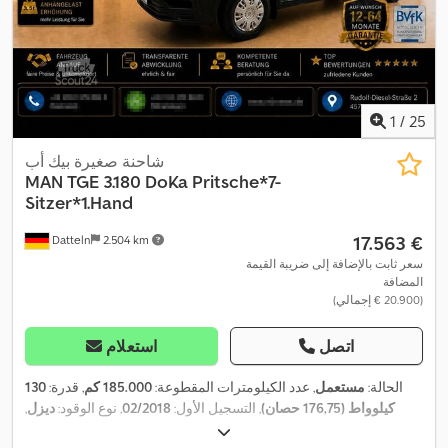
1
/
25
شاحنة صغيرة بيك أب
MAN
TGE 3.180 DoKa Pritsche*7-
Sitzer*1.Hand
‏17.563 €
Datteln
2.504 km
سعر ثابت بالإضافة إلى ضريبة القيمة
المضافة
(‏20.900 € إجمالي)
اتصل
استعلام
الحالة:
مستعمل
, عدد الكيلومترات المقطوعة:
185.000 كم
, قدرة:
130
كيلوواط (176,75 حصان)
, التسجيل الأول:
02/2018
, نوع الوقود:
ديزل
,
الوزن الإجمالي:
3.500 كجم
, لون:
أخضر
, نوع التروس:
ميكانيكي
, فئة