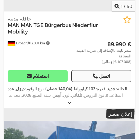
1
/
50
حافلة مدينة
MAN
MAN TGE Bürgerbus Niederflur
Mobility
‏89.990 €
Erbach
2.331 km
سعر ثابت بالإضافة إلى ضريبة القيمة
المضافة
(‏107.088 € إجمالي)
اتصل
استعلام
الحالة:
جديد
, قدرة:
103 كيلوواط (140,04 حصان)
, نوع الوقود:
ديزل
, عدد
المقاعد:
9
, نوع التروس:
تلقائي
, لون:
أبيض
, سنة الصنع:
2026
, معدات:
برنامج الثبات الإلكتروني (ESP), تكييف الهواء, سخان التدفئة أثناء
,
التوقف, مرشح السخام, نظام الفرامل المانعة للانغلاق (ABS)
إعلان صغير