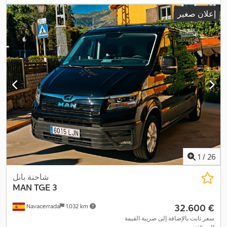
مساحة التحميل:
4.300 مم
, ارتفاع مساحة التحميل:
1.960 مم
, حجم
إعلان صغير
مساحة التحميل:
16 م³
, سعة خزان الوقود:
75 ل
, فئة الانبعاثات:
يورو 6
,
لون:
أبيض
, سنة الصنع:
2023
, معدات:
باب منزلق, برنامج الثبات
الإلكتروني (ESP), تكييف الهواء, توجيه معزز بالطاقة, حساسات الركن,
قفل مركزي, كمبيوتر على متن المركبة, مثبت السرعة, مدفأة المقعد,
,
نظام الفرامل المانعة للانغلاق (ABS), نظام منع التشغيل
1
/
26
شاحنة بانل
MAN
TGE 3
‏32.600 €
Navacerrada
1.032 km
سعر ثابت بالإضافة إلى ضريبة القيمة