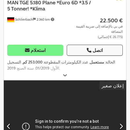
MAN
TGE 5.180 Plane *Euro 6D *3.5 /
5 Tonner! *Klima
‏22.500 €
Schlierbach
2.340 km
في بي بالإضافة إلى ضريبة القيمة
المضافة
(‏26.775 € إجمالي)
اتصل
استعلام
الحالة:
مستعمل
, عدد الكيلومترات المقطوعة:
253.000 كم
, التسجيل
,
الأول:
01/2019
, سنة الصنع:
2019
إعلان صغير