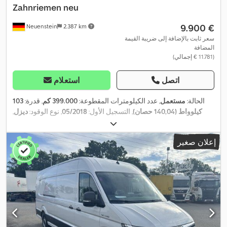
Zahnriemen neu
‏9.900 €
Neuenstein
2.387 km
سعر ثابت بالإضافة إلى ضريبة القيمة
المضافة
(‏11.781 € إجمالي)
اتصل
استعلام
الحالة:
مستعمل
, عدد الكيلومترات المقطوعة:
399.000 كم
, قدرة:
103
كيلوواط (140,04 حصان)
, التسجيل الأول:
05/2018
, نوع الوقود:
ديزل
,
الوزن الإجمالي:
3.500 كجم
, لون:
أبيض
, نوع التروس:
ميكانيكي
, عدد
المقاعد:
3
, حجم مساحة التحميل:
14 م³
, طول مساحة التحميل:
4.120 مم
,
إعلان صغير
عرض مساحة التحميل:
1.770 مم
, ارتفاع مساحة التحميل:
1.980 مم
,
,
معدات:
قفل مركزي