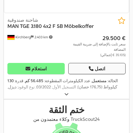
شاحنة صندوقية
MAN
TGE 3.180 4x2 F SB Möbelkoffer
‏29.500 €
Kirchberg
2.403 km
سعر ثابت بالإضافة إلى ضريبة القيمة
المضافة
(‏35.105 € إجمالي)
اتصل
استعلام
الحالة:
مستعمل
, عدد الكيلومترات المقطوعة:
56.485 كم
, قدرة:
130
كيلوواط (176,75 حصان)
, التسجيل الأول:
03/2022
, نوع الوقود:
ديزل
,
, نوع التروس:
04/2027
, الفحص القادم (TÜV):
الوزن الإجمالي:
3.500 كجم
ميكانيكي
, فئة الانبعاثات:
يورو 6
, معدات:
برنامج الثبات الإلكتروني (ESP),
تكييف الهواء, قفل مركزي, نظام الفرامل المانعة للانغلاق (ABS), نظام
ختم الثقة
,
الملاحة
وكلاء معتمدون من TruckScout24