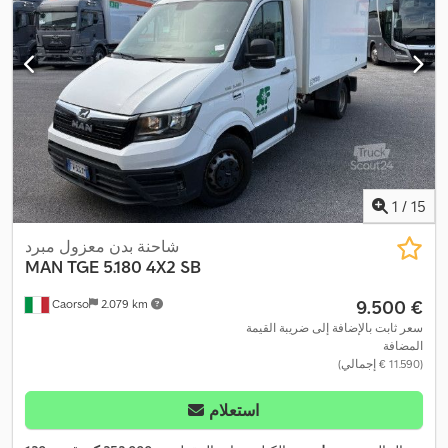
,
الملاحة, وسادة هوائية
1
/
15
شاحنة بدن معزول مبرد
MAN
TGE 5.180 4X2 SB
‏9.500 €
Caorso
2.079 km
سعر ثابت بالإضافة إلى ضريبة القيمة
المضافة
(‏11.590 € إجمالي)
استعلام