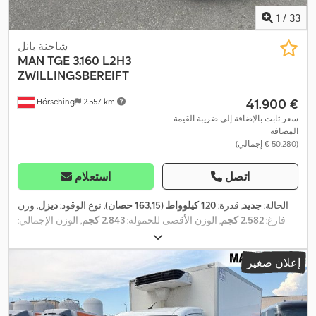
1
/
33
شاحنة بانل
MAN
TGE 3.160 L2H3
ZWILLINGSBEREIFT
‏41.900 €
Hörsching
2.557 km
سعر ثابت بالإضافة إلى ضريبة القيمة
المضافة
(‏50.280 € إجمالي)
اتصل
استعلام
الحالة:
جديد
, قدرة:
120 كيلوواط (163,15 حصان)
, نوع الوقود:
ديزل
, وزن
فارغ:
2.582 كجم
, الوزن الأقصى للحمولة:
2.843 كجم
, الوزن الإجمالي:
, تكوين المحور:
محورين
, لون:
205/75R17C
5.500 كجم
, مقاس الإطار:
أبيض
, نوع التروس:
ميكانيكي
, فئة الانبعاثات:
يورو 6
, عدد المقاعد:
3
, طول
إعلان صغير
مساحة التحميل:
3.500 مم
, عرض مساحة التحميل:
175 مم
, ارتفاع
مساحة التحميل:
1.950 مم
, السرعة القصوى:
90 كم/س
, معدات:
باب
منزلق, تسجيل الشاحنة, تكييف الهواء, قفل مركزي, كمبيوتر على متن
المركبة, مثبت السرعة, نظام الفرامل المانعة للانغلاق (ABS), نظام