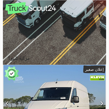
الانبعاثات:
يورو 6
, عدد المقاعد:
7
, طول مساحة التحميل:
2.800 مم
,
معدات:
تكييف الهواء, قفل مركزي, مرشح السخام, نظام الفرامل
,
المانعة للانغلاق (ABS)
مركبة للبيع؟
إنشاء إعلان
إعلان صغير