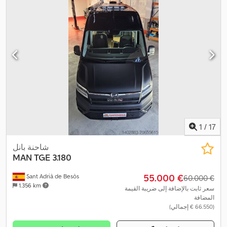
1
/
17
شاحنة بانل
MAN
TGE 3.180
‏55.000 €
Sant Adrià de Besòs
‏60.000 €
1.356 km
سعر ثابت بالإضافة إلى ضريبة القيمة
المضافة
(‏66.550 € إجمالي)