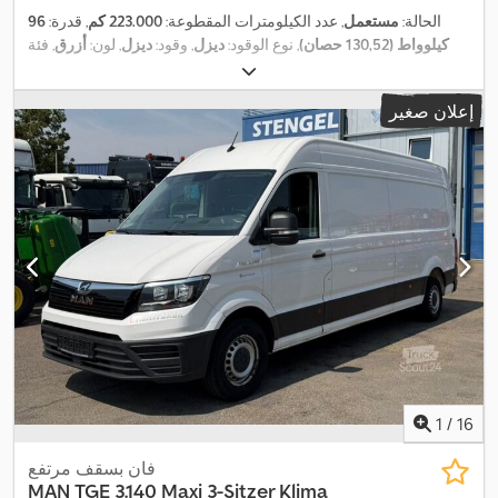
الحالة:
مستعمل
, عدد الكيلومترات المقطوعة:
223.000 كم
, قدرة:
96
كيلوواط (130,52 حصان)
, نوع الوقود:
ديزل
, وقود:
ديزل
, لون:
أزرق
, فئة
الانبعاثات:
يورو 6
, سنة الصنع:
2019
, معدات:
تكييف الهواء, رافعة خلفية,
,
قفل مركزي, نظام الفرامل المانعة للانغلاق (ABS)
إعلان صغير
1
/
16
فان بسقف مرتفع
MAN
TGE 3.140 Maxi 3-Sitzer Klima