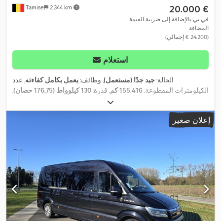
‏20.000 €
Tamise
2.344 km
في بي بالإضافة إلى ضريبة القيمة
المضافة
(‏24.200 € إجمالي)
استعلام
الحالة:
جيد جدًا (مستعمل)
, وظائف:
يعمل بكامل كفاءته
, عدد
الكيلومترات المقطوعة:
155.416 كم
, قدرة:
130 كيلوواط (176,75 حصان)
,
التسجيل الأول:
11/2021
, نوع الوقود:
ديزل
, لون:
أبيض
, كابينة السائق:
آخر
,
Android Auto, Apple
, معدات:
نوع التروس:
تلقائي
, عدد المقاعد:
7
إعلان صغير
CarPlay, برنامج الثبات الإلكتروني (ESP), بلوتوث, تكييف الهواء, تنظيم
النوافذ الكهربائي, قفل مركزي, كمبيوتر على متن المركبة, مثبت
السرعة, مدفأة المقعد, مرآة كهربائية, منفذ USB, نظام الفرامل المانعة
,
للانغلاق (ABS), نظام الملاحة, وسادة هوائية, وصلات المقطورة