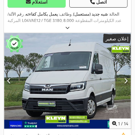
اتصل
استعلام
الحالة:
شبه جديد (مستعمل)
, وظائف:
يعمل بكامل كفاءته
, رقم الآلة/
, عدد الكيلومترات المقطوعة:
8.000
L04VAE12 / TGE 3.180
المركبة:
كم
, التسجيل الأول:
06/2024
, نوع الوقود:
ديزل
, الوزن الإجمالي:
3.500
, تكوين
Neumáticos 235/65 R 16 C 115/113 R
, مقاس الإطار:
كجم
إعلان صغير
, سعة خزان الوقود:
75 ل
,
06/2029
, الفحص القادم (TÜV):
4x2
المحور:
استهلاك الوقود (مجمع):
10,3 لتر/100 كم
, لون:
أسود
, نوع التروس:
تلقائي
,
فئة الانبعاثات:
يورو 6
, عدد المقاعد:
4
, الطول الكلي:
6.836 مم
, العرض
الكلي:
2.040 مم
, الارتفاع الكلي:
2.590 مم
, سنة الصنع:
2024
, ساعات
, طراز
MAN
, مصنع الشاسيه:
, وضعية عجلة القيادة:
يسار
500 h
التشغيل:
Apple CarPlay, أسرة فردية,
, معدات:
, عدد الأسرّة:
2
MAN
الهيكل:
أسِرّة بطابقين, أضواء الضباب, إطارات شتوية, إطارات صيفية, إطارات
لجميع الفصول, برنامج الثبات الإلكتروني (ESP), تسجيل السيارة, تكييف
الهواء, توجيه معزز بالطاقة, حساسات الركن, حمام, دش, سخان التدفئة
أثناء التوقف, قفل التروس التفاضلية, قفل مركزي, كمبيوتر على متن
المركبة, مثبت السرعة, مدفأة المقعد, مرشح السخام, مصابيح أمامية
إضافية, مصفوفة شمسية, مطبخ على متن المركبة, مظلة, نظام التحكم
في الجر, نظام الفرامل المانعة للانغلاق (ABS), نظام الملاحة, نظام منع
,
التشغيل, هوائي فضائي, وسادة هوائية, وصلات المقطورة
1
/
14