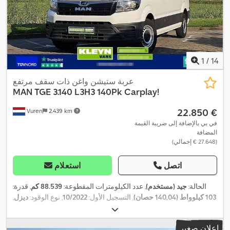
1
/
14
عربة ستيشن واغن ذات سقف مرتفع
MAN
TGE 3.140 L3H3 140Pk Carplay!
‏22.850 €
Vuren
2.439 km
في بي بالإضافة إلى ضريبة القيمة
المضافة
(‏27.648 € إجمالي)
اتصل
استعلام
الحالة:
جيد (مستخدم)
, عدد الكيلومترات المقطوعة:
88.539 كم
, قدرة:
103 كيلوواط (140,04 حصان)
, التسجيل الأول:
10/2022
, نوع الوقود:
ديزل
,
, قاعدة العجلات:
3.640 مم
,
4x2
, تكوين المحور:
205/75R16
مقاس الإطار:
وقود:
ديزل
, لون:
أبيض
, كابينة السائق:
كابينة نهارية
, نوع التروس:
إعلان صغير
ميكانيكي
, عدد التروس:
6
, فئة الانبعاثات:
يورو 6
, تعليق:
آخر
, عدد المقاعد: