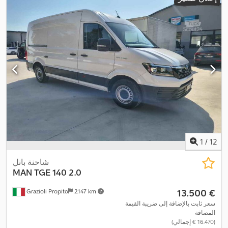
3
, الطول الكلي:
6.060 مم
, العرض الكلي:
2.040 مم
, الارتفاع الكلي:
2.640 مم
, طول مساحة التحميل:
3.450 مم
, عرض مساحة التحميل:
, معدات:
1.830 مم
, ارتفاع مساحة التحميل:
1.960 مم
, سنة الصنع:
2022
Apple CarPlay, بلوتوث, تكييف الهواء, تنظيم النوافذ الكهربائي, قفل
مركزي, مثبت السرعة, مرآة كهربائية, نظام التحكم في الجر, نظام
,
الفرامل المانعة للانغلاق (ABS)
1
/
12
شاحنة بانل
MAN
TGE 140 2.0
‏13.500 €
Grazioli Propito
2.147 km
سعر ثابت بالإضافة إلى ضريبة القيمة
المضافة
(‏16.470 € إجمالي)