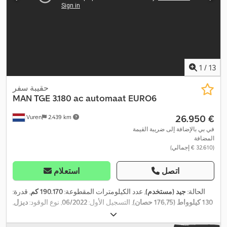
1
/
13
حقيبة سفر
MAN
TGE 3.180 ac automaat EURO6
‏26.950 €
Vuren
2.439 km
في بي بالإضافة إلى ضريبة القيمة
المضافة
(‏32.610 € إجمالي)
اتصل
استعلام
الحالة:
جيد (مستخدم)
, عدد الكيلومترات المقطوعة:
190.170 كم
, قدرة:
130 كيلوواط (176,75 حصان)
, التسجيل الأول:
06/2022
, نوع الوقود:
ديزل
,
, قاعدة العجلات:
4.490 مم
,
4x2
, تكوين المحور:
205/75R16
مقاس الإطار:
وقود:
ديزل
, لون:
أزرق
, كابينة السائق:
كابينة نهارية
, نوع التروس:
تلقائي
,