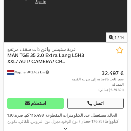
1
/
14
عربة ستيشن واغن ذات سقف مرتفع
MAN
TGE 35 2.0 Extra Lang L5H3
XXL/ AUT/ CAMERA/ CR...
‏32.497 €
Wijchen
2.462 km
سعر ثابت بالإضافة إلى ضريبة القيمة
المضافة
(‏39.321 € إجمالي)
اتصل
استعلام
الحالة:
مستعمل
, عدد الكيلومترات المقطوعة:
115.498 كم
, قدرة:
130
كيلوواط (176,75 حصان)
, نوع الوقود:
ديزل
, نوع التروس:
تلقائي
, تكوين
, قاعدة العجلات:
4.490 مم
, التسجيل الأول:
04/2023
, طول
4x2
المحور: