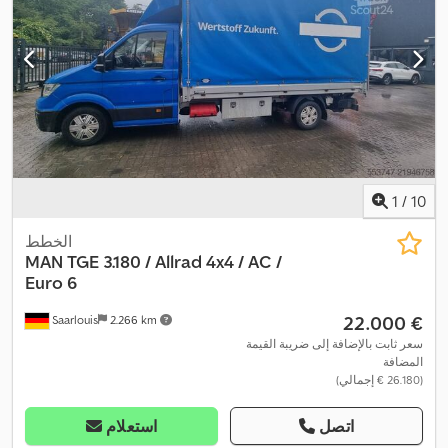
1
/
10
الخطط
MAN
TGE 3.180 / Allrad 4x4 / AC /
Euro 6
‏22.000 €
Saarlouis
2.266 km
سعر ثابت بالإضافة إلى ضريبة القيمة
المضافة
(‏26.180 € إجمالي)
اتصل
استعلام