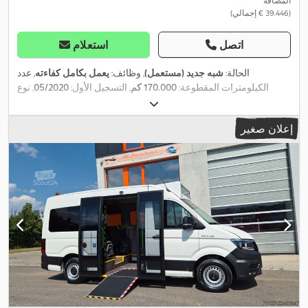
المضافة
(‏39.446 € إجمالي)
اتصل
استعلام
الحالة:
شبه جديد (مستعمل)
, وظائف:
يعمل بكامل كفاءته
, عدد
الكيلومترات المقطوعة:
170.000 كم
, التسجيل الأول:
05/2020
, نوع
الوقود:
ديزل
, وزن فارغ:
1.980 كجم
, الوزن الأقصى للحمولة:
1.520 كجم
,
الوزن الإجمالي:
3.500 كجم
, حالة الإطارات:
80 نسبة مئوية
, استهلاك
إعلان صغير
الوقود (داخل المدينة):
9,2 لتر/100 كم
, استهلاك الوقود (خارج المدينة):
8,8 لتر/100 كم
, استهلاك الوقود (مجمع):
9 لتر/100 كم
, لون:
أسود
, عدد
Android Auto, EBS (نظام المكابح
, معدات:
التروس:
8
, عدد المقاعد:
3
الإلكتروني), أدبلو, أضواء الضباب, باب منزلق, برنامج الثبات الإلكتروني
(ESP), بلوتوث, تاريخ خدمة كامل, تكييف الهواء, تنظيم النوافذ الكهربائي,
توجيه معزز بالطاقة, قفل مركزي, كمبيوتر على متن المركبة, مثبت
السرعة, مدفأة المقعد, مرآة كهربائية, مركبة لغير المدخنين, مساعد
الحفاظ على المسار, مساعد بدء التشغيل على المرتفعات, منفذ USB,
نظام التشغيل والإيقاف التلقائي, نظام الفرامل المانعة للانغلاق (ABS),
,
وسادة هوائية