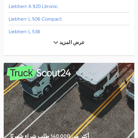
Liebherr A 920 Litronic
Liebherr L 506 Compact
Liebherr L 538
عرض المزيد
Liebherr L1-24
Liebherr Lr 1600/2
Liebherr Lr 1750/2
Liebherr Ltc 1050-3.1
Liebherr Ltm 1030-2.1
Liebherr Ltm 1040-2.1
Liebherr Ltm 1055-3.2
Liebherr Ltm 1060-3.1
أكثر من 140.000 طلب شراء شهريًا