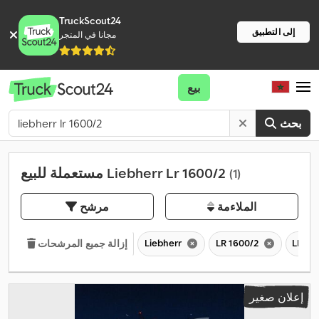
TruckScout24
إلى التطبيق
مجانا في المتجر
بيع
بحث
مستعملة للبيع Liebherr Lr 1600/2
(1)
الملاءمة
مرشح
Liebherr
LR 1600/2
LR
إزالة جميع المرشحات
إعلان صغير