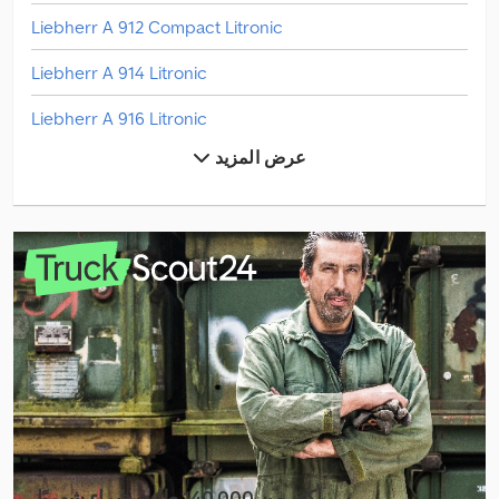
Liebherr A 912 Compact Litronic
Liebherr A 914 Litronic
Liebherr A 916 Litronic
عرض المزيد
Liebherr A 920 Litronic
Liebherr A 922 Rail Litronic
Liebherr L 506 Compact
Liebherr L 538
Liebherr L1-24
Liebherr Ltc 1050-3.1
Liebherr Ltm 1030-2.1
Liebherr Ltm 1040-2.1
أكثر من 140.000 طلب شراء شهريًا