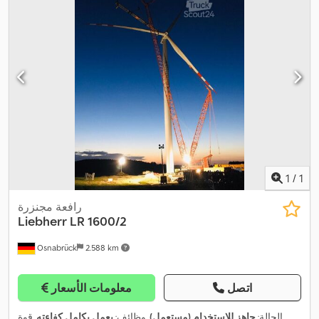
1
/
1
رافعة مجنزرة
Liebherr
LR 1600/2
Osnabrück
2.588 km
اتصل
معلومات الأسعار
الحالة:
جاهز للاستخدام (مستعمل)
, وظائف:
يعمل بكامل كفاءته
, قوة