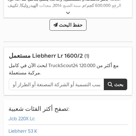
الرفع:
600.000 كجم/م
, سنة الصنع:
2014
, معدات:
الهيدروليكا, تكييف
الهواء, ذراع قابل للتعديل, رافعة, سخان التدفئة أثناء التوقف, فحص
,
السلامة وفقًا لـ UVV, كابينة, مثبت السرعة, مصابيح أمامية إضافية
حفظ البحث
مستعمل Liebherr Lr 1600/2
(1)
ابحث الآن في كامل TruckScout24 مع أكثر من 120.000
مركبة مستعملة.
بحث
تصفح أكثر الفئات شعبية:
Jcb 220X Lc
Liebherr 53 K