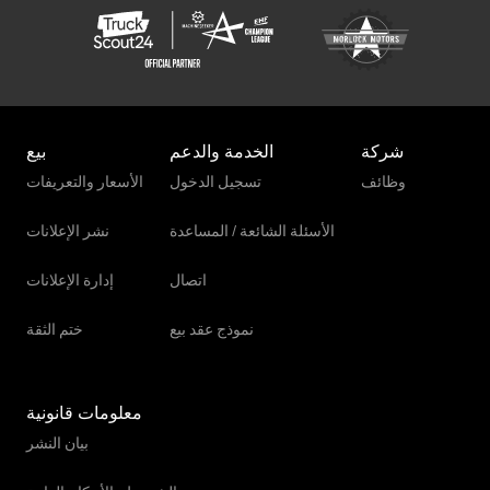
Claas Rollant 540 Rc Comfort
Claas Tucano 560
Claas Volto 1100
شركة
الخدمة والدعم
بيع
Claas Volto 45
وظائف
تسجيل الدخول
الأسعار والتعريفات
Claas Volto 65
الأسئلة الشائعة / المساعدة
نشر الإعلانات
Claas Xerion 5000
اتصال
إدارة الإعلانات
نموذج عقد بيع
ختم الثقة
معلومات قانونية
بيان النشر