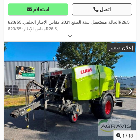
اتصل
استعلام
,
620/55R26.5
الحالة:
مستعمل
, سنة الصنع:
2021
, مقاس الإطار الخلفي:
,
620/55R26.5
مقاس الإطار:
إعلان صغير
1
/
18