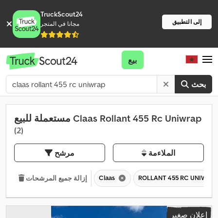
TruckScout24
إلى التطبيق
مجانا في المتجر
بيع
بحث
مستعملة للبيع Claas Rollant 455 Rc Uniwrap
(2)
الملاءمة
مرشح
Claas
ROLLANT 455 RC UNIWRA
إزالة جميع المرشحات
إعلان صغير