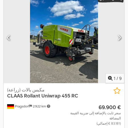
1
/
9
مكبس بالات (زراعة)
CLAAS
Rollant Uniwrap 455 RC
‏69.900 €
Pragsdorf
2.922 km
سعر ثابت بالإضافة إلى ضريبة القيمة
المضافة
(‏83.181 € إجمالي)