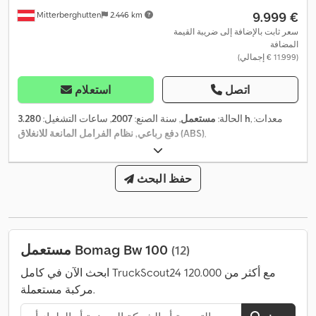
‏9.999 €
Mitterberghutten
2.446 km
سعر ثابت بالإضافة إلى ضريبة القيمة
المضافة
(‏11.999 € إجمالي)
اتصل
استعلام
, معدات:
3.280 h
الحالة:
مستعمل
, سنة الصنع:
2007
, ساعات التشغيل:
,
دفع رباعي, نظام الفرامل المانعة للانغلاق (ABS)
حفظ البحث
مستعمل Bomag Bw 100
(12)
ابحث الآن في كامل TruckScout24 مع أكثر من 120.000
مركبة مستعملة.