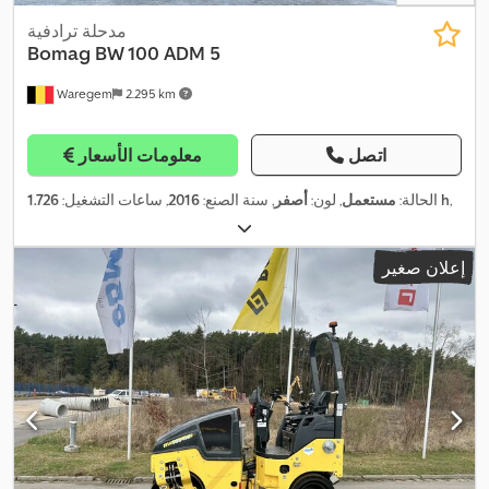
مدحلة ترادفية
Bomag
BW 100 ADM 5
Waregem
2.295 km
اتصل
معلومات الأسعار
,
1.726 h
الحالة:
مستعمل
, لون:
أصفر
, سنة الصنع:
2016
, ساعات التشغيل:
إعلان صغير