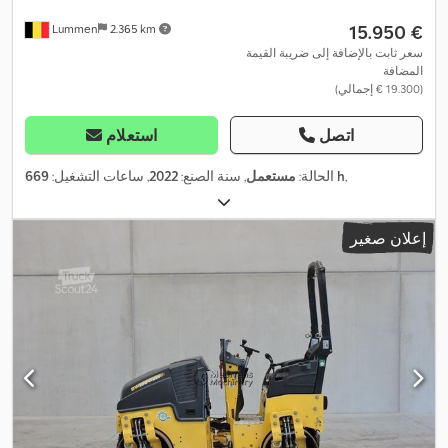
‏15.950 €
Lummen
2.365 km
سعر ثابت بالإضافة إلى ضريبة القيمة
المضافة
(‏19.300 € إجمالي)
اتصل
استعلام
,
669 h
الحالة:
مستعمل
, سنة الصنع:
2022
, ساعات التشغيل:
إعلان صغير