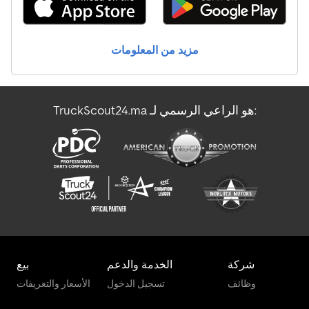
Liebherr Ltm 1040-2.1
مزيد من المعلومات
Liebherr Ltm 1055-3.2
Liebherr Ltm 1070-4.2
TruckScout24.ma هو الراعي الرسمي لـ:
Liebherr Ltm 1100-5.2
Manitou 100 Sc
شركة
الخدمة والدعم
بيع
وظائف
تسجيل الدخول
الأسعار والتعريفات