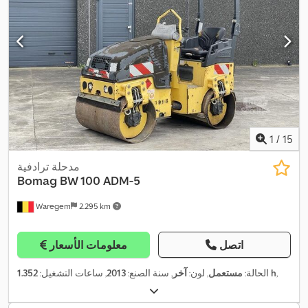
1
/
15
مدحلة ترادفية
Bomag
BW 100 ADM-5
Waregem
2.295 km
اتصل
معلومات الأسعار
,
1.352 h
الحالة:
مستعمل
, لون:
آخر
, سنة الصنع:
2013
, ساعات التشغيل: