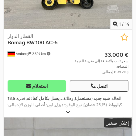
1
/
14
القطار الدوار
Bomag
BW 100 AC-5
‏33.000 €
Amberg
2.524 km
سعر ثابت بالإضافة إلى ضريبة القيمة
المضافة
(‏39.270 € إجمالي)
اتصل
استعلام
الحالة:
شبه جديد (مستعمل)
, وظائف:
يعمل بكامل كفاءته
, قدرة:
18,5
كيلوواط (25,15 حصان)
, نوع الوقود:
ديزل
, لون:
أصلي
, الوزن الإجمالي:
,
100 h
2.350 كجم
, عدد المقاعد:
1
, سنة الصنع:
2023
, ساعات التشغيل:
,
فحص السلامة وفقًا لـ UVV, مصابيح أمامية إضافية, واقي رأس
معدات:
إعلان صغير