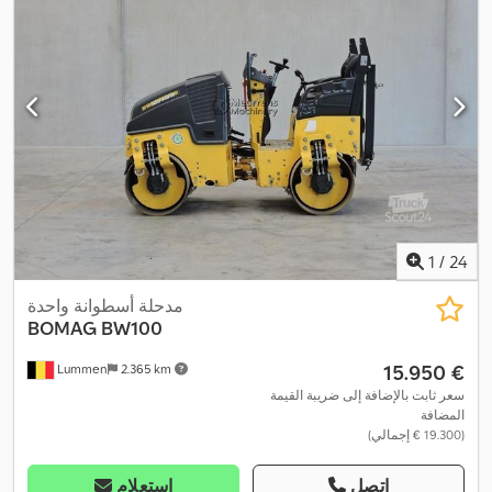
1
/
24
مدحلة أسطوانة واحدة
BOMAG
BW100
‏15.950 €
Lummen
2.365 km
سعر ثابت بالإضافة إلى ضريبة القيمة
المضافة
(‏19.300 € إجمالي)
اتصل
استعلام