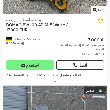
1
/
9
مدحلة أسطوانة واحدة
BOMAG
BW 100 AD M-5 Walze /
17.000 EUR
‏17.000 €
Eschweiler/Weisweiler
2.389 km
سعر ثابت بالإضافة إلى ضريبة القيمة
المضافة
(‏20.230 € إجمالي)
اتصل
استعلام
,
737 h
الحالة:
مستعمل
, سنة الصنع:
2021
, ساعات التشغيل:
إعلان صغير