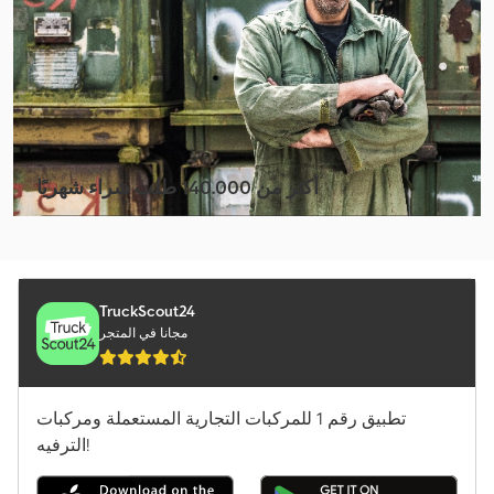
Bomag Bw 213 Pdh-5
Bomag Bw 219 Pdh-5
Bomag Bw 65 H
Bomag Bw 90 Ad-5
أكثر من 140.000 طلب شراء شهريًا
Caterpillar D5
اختر باقة التاجر
Iveco Ml 100
Jcb 155
TruckScout24
مجانا في المتجر
Jcb 533-105
Jcb 535-95
تطبيق رقم 1 للمركبات التجارية المستعملة ومركبات
Kaeser M 250
الترفيه!
Kubota U10-3