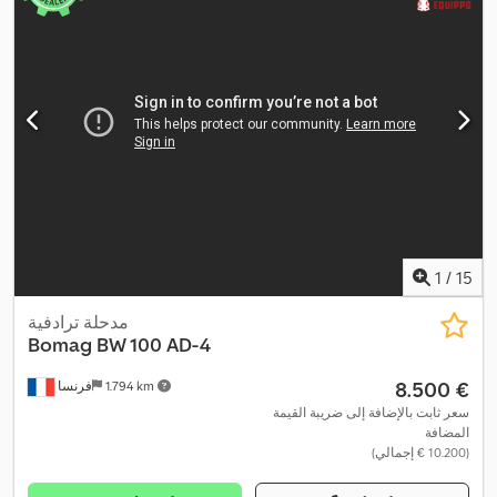
1
/
15
مدحلة ترادفية
Bomag
BW 100 AD-4
‏8.500 €
1.794 km
فرنسا
سعر ثابت بالإضافة إلى ضريبة القيمة
المضافة
(‏10.200 € إجمالي)