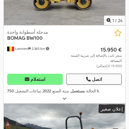
1
/
24
مدحلة أسطوانة واحدة
BOMAG
BW100
‏15.950 €
Lummen
2.365 km
سعر ثابت بالإضافة إلى ضريبة القيمة
المضافة
(‏19.300 € إجمالي)
اتصل
استعلام
,
750 h
الحالة:
مستعمل
, سنة الصنع:
2022
, ساعات التشغيل:
إعلان صغير