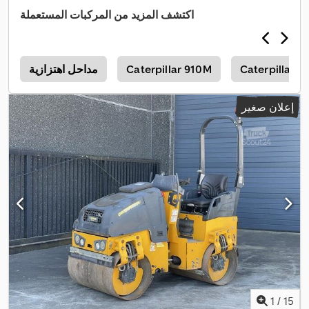
اكتشف المزيد من المركبات المستعملة
Caterpillar C
Caterpillar 910M
مداحل اهتزازية
M
إعلان صغير
1
/
15