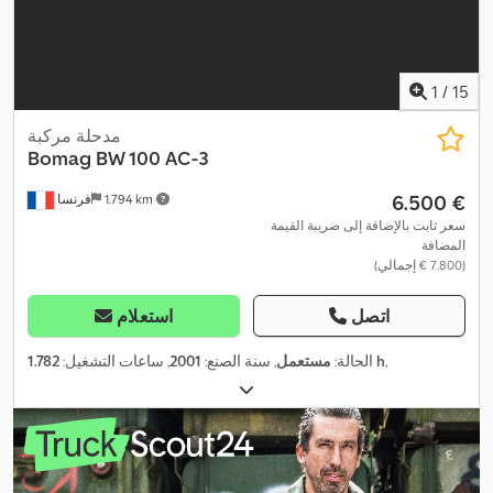
1
/
15
مدحلة مركبة
Bomag
BW 100 AC-3
‏6.500 €
1.794 km
فرنسا
سعر ثابت بالإضافة إلى ضريبة القيمة
المضافة
(‏7.800 € إجمالي)
اتصل
استعلام
,
1.782 h
الحالة:
مستعمل
, سنة الصنع:
2001
, ساعات التشغيل: