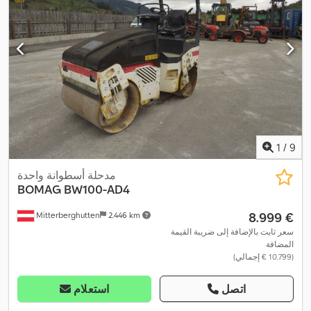
1
/
9
مدحلة أسطوانة واحدة
BOMAG
BW100-AD4
‏8.999 €
Mitterberghutten
2.446 km
سعر ثابت بالإضافة إلى ضريبة القيمة
المضافة
(‏10.799 € إجمالي)
اتصل
استعلام