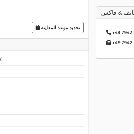
اتف & فاكس
تحديد موعد للمعاينة
.633