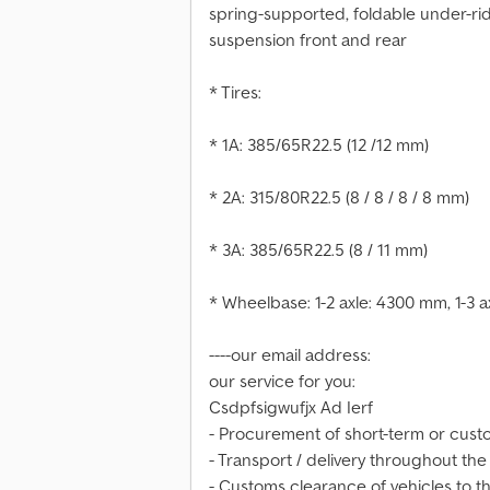
spring-supported, foldable under-ride
suspension front and rear
* Tires:
* 1A: 385/65R22.5 (12 /12 mm)
* 2A: 315/80R22.5 (8 / 8 / 8 / 8 mm)
* 3A: 385/65R22.5 (8 / 11 mm)
* Wheelbase: 1-2 axle: 4300 mm, 1-3 
----our email address:
our service for you:
Csdpfsigwufjx Ad Ierf
- Procurement of short-term or custo
- Transport / delivery throughout the
- Customs clearance of vehicles to th