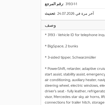
3193-1-1
رقم المرجع:
آخر مرة في 24.07.2026
تحديث:
وصف
* 3193 - Vehicle ID for telephone inqu
* BigSpace, 2 bunks
* 3-sided tipper, Schwarzmüller
* PowerShift, retarder, adaptive cruise
start assist, stability assist, emergenc
air conditioning, auxiliary heater, na
steering wheel, electric windows, el
driver's seat - fully leather, refriger
visor, Mercedes star sky, air horns, lif
connections for trailer hitch, stora