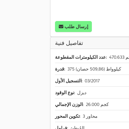
إرسال طلب
تفاصيل فنية
470 كم
عدد الكيلومترات المقطوعة:
375 كيلوواط (509,86 حصان)
قدرة:
03/2017
التسجيل الأول:
ديزل
نوع الوقود:
26.000 كجم
الوزن الإجمالي:
3 محاور
تكوين المحور:
المُبطئ
فرامل: