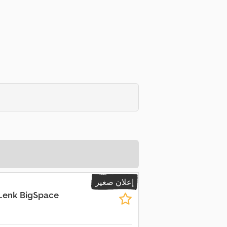
إعلان صغير
 Lenk BigSpace