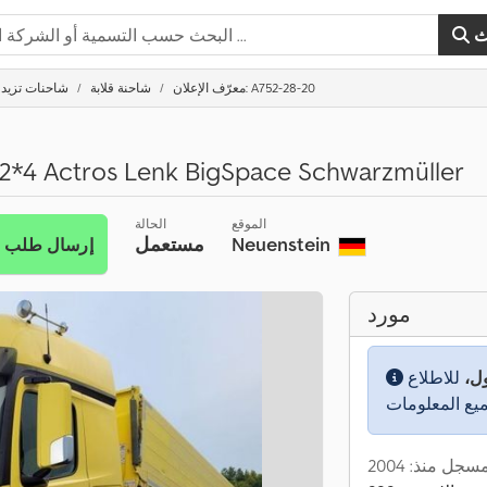
ث
معرّف الإعلان: A752-28-20
شاحنة قلابة
شاحنات تزيد عن 5
2*4 Actros Lenk BigSpace Schwarzmüller
الموقع
الحالة
Neuenstein
مستعمل
إرسال طلب
مورد
ول،
للاطلاع
سجل منذ: 2004