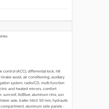
iries
 control (ACC), differential lock, hill
y brake assist, air conditioning, auxiliary
vigation system, radio/CD, multi-function
ectric and heated mirrors, comfort
ator, sunroof, AdBlue, aluminum rims, sun
t/steer axle, trailer hitch 50 mm, hydraulic
ge compartment, aluminum side panels -