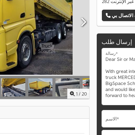
ت عبر الإنترنت
إرسال طلب
رسالة*
1
/
20
الاسم*