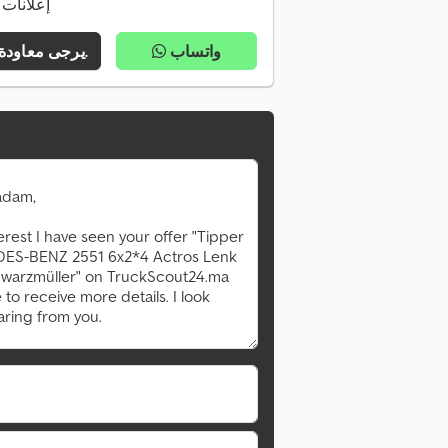
282 إعلانا
واتساب
يرجى معاودة الاتصال بي.