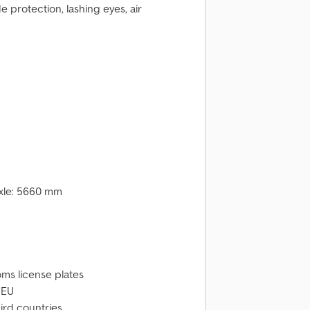
 protection, lashing eyes, air
axle: 5660 mm
ms license plates
 EU
ird countries