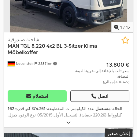
1
/
12
شاحنة صندوقية
MAN
TGL 8.220 4x2 BL 3-Sitzer Klima
Möbelkoffer
‏13.800 €
Neuenstein
2.387 km
سعر ثابت بالإضافة إلى ضريبة القيمة
المضافة
(‏16.422 € إجمالي)
اتصل
استعلام
الحالة:
مستعمل
, عدد الكيلومترات المقطوعة:
374.261 كم
, قدرة:
162
كيلوواط (220,26 حصان)
, التسجيل الأول:
05/2015
, نوع الوقود:
ديزل
,
الوزن الإجمالي:
7.490 كجم
, لون:
أبيض
, نوع التروس:
ميكانيكي
, فئة
الانبعاثات:
يورو 6
, عدد المقاعد:
3
, حجم مساحة التحميل:
46 م³
, طول
إعلان صغير
مساحة التحميل:
7.180 مم
, عرض مساحة التحميل:
2.450 مم
, ارتفاع