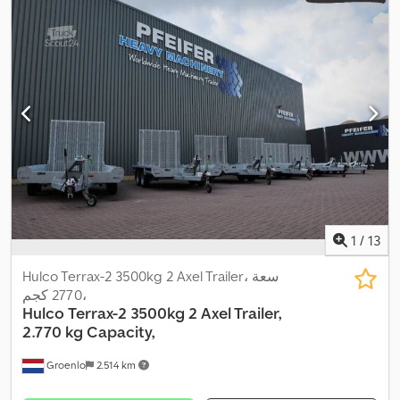
مساحة التحميل:
2.630 مم
, معدات:
تكييف الهواء, نظام الفرامل المانعة
,
للانغلاق (ABS)
1
/
13
Hulco Terrax-2 3500kg 2 Axel Trailer، سعة
2770 كجم،
Hulco
Terrax-2 3500kg 2 Axel Trailer,
2.770 kg Capacity,
Groenlo
2.514 km