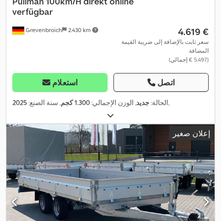
Pullman 100km/H direkt online
verfügbar
‏4.619 €
Grevenbroich
2.430 km
سعر ثابت بالإضافة إلى ضريبة القيمة
المضافة
(‏5.497 € إجمالي)
اتصل
استعلام
,
الحالة:
جديد
, الوزن الإجمالي:
1.300 كجم
, سنة الصنع:
2025
إعلان صغير