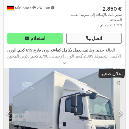
‏2.850 €
Mühlhausen
2.479 km
سعر ثابت بالإضافة إلى ضريبة القيمة
المضافة
(‏3.392 € إجمالي)
اتصل
استعلام
الحالة:
جديد
, وظائف:
يعمل بكامل كفاءته
, وزن فارغ:
615 كجم
, الوزن
الأقصى للحمولة:
2.085 كجم
, الوزن الإجمالي:
2.700 كجم
, تكوين المحور:
محورين
, طول مساحة التحميل:
4.010 مم
, عرض مساحة التحميل:
1.830
,
مم
, ارتفاع مساحة التحميل:
400 مم
, سنة الصنع:
2026
إعلان صغير