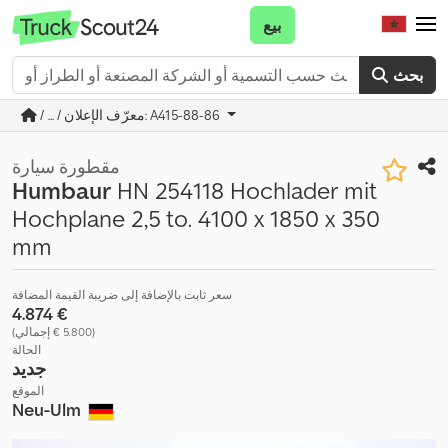
بيع
بحث
/ ... / معرّف الإعلان: A415-88-86
مقطورة سيارة
Humbaur
HN 254118 Hochlader mit
Hochplane 2,5 to. 4100 x 1850 x 350
mm
سعر ثابت بالإضافة إلى ضريبة القيمة المضافة
‏4.874 €
(‏5.800 € إجمالي)
الحالة
جديد
الموقع
Neu-Ulm