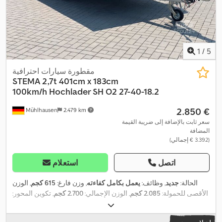
1
/
5
مقطورة سيارات احترافية
STEMA 2,7t 401cm x 183cm
100km/h
Hochlader SH O2 27-40-18.2
‏2.850 €
Mühlhausen
2.479 km
سعر ثابت بالإضافة إلى ضريبة القيمة
المضافة
(‏3.392 € إجمالي)
اتصل
استعلام
الحالة:
جديد
, وظائف:
يعمل بكامل كفاءته
, وزن فارغ:
615 كجم
, الوزن
الأقصى للحمولة:
2.085 كجم
, الوزن الإجمالي:
2.700 كجم
, تكوين المحور:
محورين
, طول مساحة التحميل:
4.010 مم
, عرض مساحة التحميل:
1.830
,
مم
, ارتفاع مساحة التحميل:
400 مم
, سنة الصنع:
2026