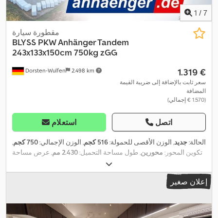
1
/
7
مقطورة سيارة
BLYSS
PKW Anhänger Tandem
243x133x150cm 750kg zGG
‏1.319 €
Dorsten-Wulfen
2.498 km
سعر ثابت بالإضافة إلى ضريبة القيمة
المضافة
(‏1.570 € إجمالي)
اتصل
استعلام
الحالة:
جديد
, الوزن الأقصى للحمولة:
516 كجم
, الوزن الإجمالي:
750 كجم
,
تكوين المحور:
محورين
, طول مساحة التحميل:
2.430 مم
, عرض مساحة
,
التحميل:
1.330 مم
, ارتفاع مساحة التحميل:
1.500 مم
إعلان صغير