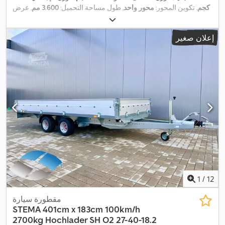
كجم
, تكوين المحور:
محور واحد
, طول مساحة التحميل:
3.600 مم
, عرض
,
مساحة التحميل:
1.800 مم
, ارتفاع مساحة التحميل:
110 مم
إعلان صغير
1
/
12
مقطورة سيارة
STEMA 401cm x 183cm 100km/h
2700kg
Hochlader SH O2 27-40-18.2