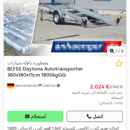
1
/
9
مقطورة ناقلة سيارات
BLYSS
Daytona Autotransporter
360x180x11cm 1800kgGG
‏2.024 €
Reichertshofen
2.440 km
‏2.142 €
سعر ثابت بالإضافة إلى ضريبة القيمة
المضافة
(‏2.409 € إجمالي)
اتصل
استعلام
الحالة:
جديد
, الوزن الأقصى للحمولة:
1.340 كجم
, الوزن الإجمالي:
1.800