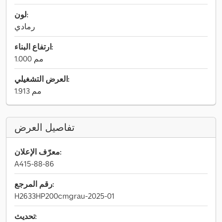
لون:
رمادي
ارتفاع البناء:
1.000 مم
العرض التشغيلي:
1.913 مم
تفاصيل العرض
معرّف الإعلان:
A415-88-86
رقم المرجع:
H2633HP200cmgrau-2025-01
تحديث: