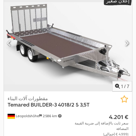
إعلان صغير
1
/
7
مقطورات آلات البناء
Temared
BUILDER-3 4018/2 S 3,5T
‏4.201 €
Leopoldshöhe
2.586 km
سعر ثابت بالإضافة إلى ضريبة القيمة
المضافة
(‏4.999 € إجمالي)