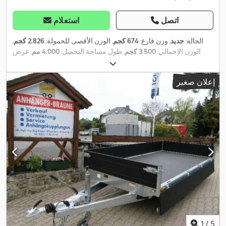
اتصل
استعلام
الحالة:
جديد
, وزن فارغ:
674 كجم
, الوزن الأقصى للحمولة:
2.826 كجم
,
الوزن الإجمالي:
3.500 كجم
, طول مساحة التحميل:
4.000 مم
, عرض
,
مساحة التحميل:
1.830 مم
, ارتفاع مساحة التحميل:
250 مم
إعلان صغير
1
/
5