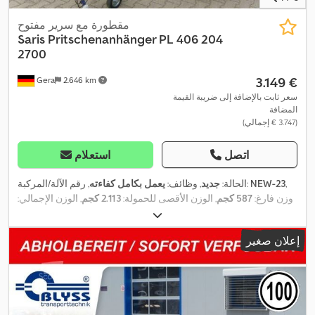
مقطورة مع سرير مفتوح
Saris
Pritschenanhänger PL 406 204
2700
‏3.149 €
Gera
2.646 km
سعر ثابت بالإضافة إلى ضريبة القيمة
المضافة
(‏3.747 € إجمالي)
اتصل
استعلام
,
NEW-23
, رقم الآلة/المركبة:
الحالة:
جديد
, وظائف:
يعمل بكامل كفاءته
وزن فارغ:
587 كجم
, الوزن الأقصى للحمولة:
2.113 كجم
, الوزن الإجمالي:
2.700 كجم
, تكوين المحور:
محورين
, طول مساحة التحميل:
4.060 مم
,
عرض مساحة التحميل:
2.040 مم
, ارتفاع مساحة التحميل:
350 مم
,
إعلان صغير
, السرعة القصوى:
100 كم/س
,
195 / 50 R 13
تعليق:
آخر
, مقاس الإطار:
لون:
فضي
, فرامل المقطورة:
مقطورة مزودة بفرامل
, سنة الصنع:
2026
,
,
فرامل:
آخر