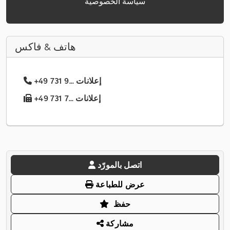
سياسة الخصوصية
هاتف & فاكس
+49 731 9... إعلانات
+49 731 7... إعلانات
اتصل بالمورّد
عرض للطباعة
حفظ
مشاركة