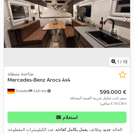
1
/
19
شاحنة متنقلة
Mercedes-Benz
Arocs 4x4
‏599.000 €
Troisdorf
2.421 km
سعر ثابت شامل ضريبة القيمة المضافة
(‏503.361 € صافي)
استعلام
الحالة:
جديد
, وظائف:
يعمل بكامل كفاءته
, عدد الكيلومترات المقطوعة: