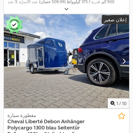
900 كم
, قدرة:
375,1 كيلوواط (509,99 حصان)
, عدد الأسرّة:
5
, عدد
المقاعد:
4
, نوع الوقود:
ديزل
, نوع التروس:
تلقائي
, لون:
رمادي
, مصنع
, الطول الكلي:
9.000 مم
,
Arocs 4x4
, طراز الهيكل:
Mercedes
الشاسيه:
إعلان صغير
,
4x4
العرض الكلي:
2.480 مم
, الارتفاع الكلي:
3.950 مم
, تكوين المحور:
فئة الانبعاثات:
يورو 6
, سعة خزان الوقود:
500 ل
, الوزن الإجمالي:
18.000
كجم
, وزن فارغ:
14.000 كجم
, الوزن الأقصى للحمولة:
18.000 كجم
, سنة
الصنع:
2025
, سعة البطارية:
900 آه
, معدات:
أضواء الضباب, تكييف الهواء,
توجيه معزز بالطاقة, حمام, دش, دفع رباعي, سخان التدفئة أثناء التوقف,
سرير فردي, قفل التروس التفاضلية, قفل مركزي, كمبيوتر على متن
المركبة, مثبت السرعة, مدفأة المقعد, مرشح السخام, مركبة لغير
المدخنين, مصابيح أمامية إضافية, مصفوفة شمسية, مطبخ على متن
المركبة, نظام التحكم في الجر, نظام الفرامل المانعة للانغلاق (ABS),
نظام الملاحة, نظام منع التشغيل, وسادة هوائية, وصلات المقطورة, ونش
,
كابل
1
/
10
مقطورة سيارة
Cheval Liberté
Debon Anhänger
Polycargo 1300 blau Seitentür