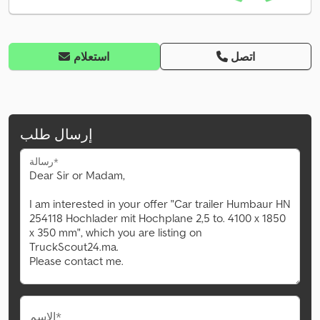
اتصل
استعلام
إرسال طلب
رسالة*
الاسم*