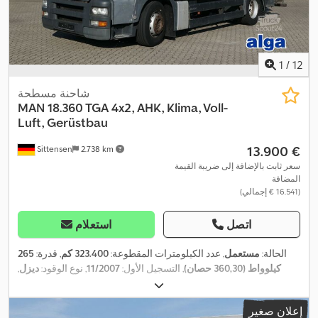
1
/
12
شاحنة مسطحة
MAN
18.360 TGA 4x2, AHK, Klima, Voll-
Luft, Gerüstbau
‏13.900 €
Sittensen
2.738 km
سعر ثابت بالإضافة إلى ضريبة القيمة
المضافة
(‏16.541 € إجمالي)
اتصل
استعلام
الحالة:
مستعمل
, عدد الكيلومترات المقطوعة:
323.400 كم
, قدرة:
265
كيلوواط (360,30 حصان)
, التسجيل الأول:
11/2007
, نوع الوقود:
ديزل
,
الوزن الإجمالي:
18.000 كجم
, تكوين المحور:
محورين
, فرامل:
المُبطئ
,
لون:
أبيض
, نوع التروس:
ميكانيكي
, فئة الانبعاثات:
يورو 4
, الطول الكلي:
إعلان صغير
8.700 مم
, العرض الكلي:
2.550 مم
, الارتفاع الكلي:
3.500 مم
, حجم