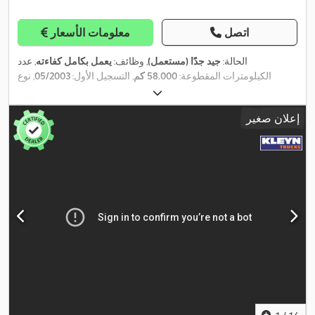
اتصل
معلومات الأسعار
الحالة:
جيد جدًا (مستعمل)
, وظائف:
يعمل بكامل كفاءته
, عدد
الكيلومترات المقطوعة:
58.000 كم
, التسجيل الأول:
05/2003
, نوع
, قاعدة
4x2
الوقود:
ديزل
, الوزن الإجمالي:
11.500 كجم
, تكوين المحور:
العجلات:
3.105 مم
, وقود:
ديزل
, فرامل:
كبح المحرك
, فئة الانبعاثات:
يورو
إعلان صغير
3
, الطول الكلي:
6.220 مم
, سنة الصنع:
2003
, معدات:
تاريخ خدمة كامل,
,
تكييف الهواء