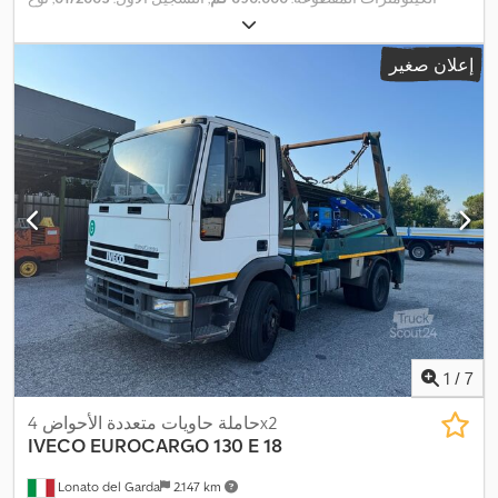
, قاعدة
4x2
الوقود:
ديزل
, الوزن الإجمالي:
11.500 كجم
, تكوين المحور:
العجلات:
3.105 مم
, وقود:
ديزل
, الطول الكلي:
6.217 مم
, سنة الصنع:
إعلان صغير
2005
, معدات:
تكييف الهواء, نظام الفرامل المانعة للانغلاق (ABS),
,
وسادة هوائية
1
/
7
حاملة حاويات متعددة الأحواض 4x2
IVECO
EUROCARGO 130 E 18
Lonato del Garda
2.147 km