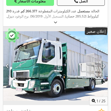
اتصل
معلومات الأسعار
الحالة:
مستعمل
, عدد الكيلومترات المقطوعة:
266.377 كم
, قدرة:
210
كيلوواط (285,52 حصان)
, التسجيل الأول:
06/2019
, نوع الوقود:
ديزل
,
وزن فارغ:
7.020 كجم
, الوزن الأقصى للحمولة:
8.980 كجم
, الوزن
, قاعدة العجلات:
3.800 مم
,
4x2
الإجمالي:
16.000 كجم
, تكوين المحور:
إعلان صغير
فرامل:
كبح المحرك
, لون:
أخضر
, كابينة السائق:
كابينة نهارية
, نوع
التروس:
تلقائي
, فئة الانبعاثات:
يورو 6
, تعليق:
هواء
, عدد المقاعد:
2
, طول
مساحة التحميل:
5.300 مم
, عرض مساحة التحميل:
2.360 مم
, معدات:
برنامج الثبات الإلكتروني (ESP), تكييف الهواء, رافعة خلفية, قفل
التروس التفاضلية, قفل مركزي, كمبيوتر على متن المركبة, مثبت
السرعة, مرشح السخام, نظام التحكم في الجر, نظام الفرامل المانعة
,
للانغلاق (ABS), وصلات المقطورة
1
/
25
شاحنة مسطحة