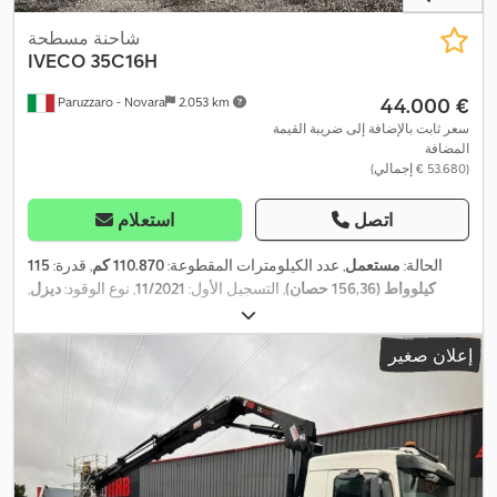
شاحنة مسطحة
IVECO
35C16H
‏44.000 €
Paruzzaro - Novara
2.053 km
سعر ثابت بالإضافة إلى ضريبة القيمة
المضافة
(‏53.680 € إجمالي)
اتصل
استعلام
الحالة:
مستعمل
, عدد الكيلومترات المقطوعة:
110.870 كم
, قدرة:
115
كيلوواط (156,36 حصان)
, التسجيل الأول:
11/2021
, نوع الوقود:
ديزل
,
, قاعدة العجلات:
3.750 مم
, لون:
أبيض
, نوع التروس:
4x2
تكوين المحور:
ميكانيكي
, فئة الانبعاثات:
يورو 6
, تعليق:
فولاذ
, عدد المقاعد:
3
, حجم
إعلان صغير
مساحة التحميل:
2 م³
, طول مساحة التحميل:
3.550 مم
, عرض مساحة
التحميل:
2.050 مم
, ارتفاع مساحة التحميل:
400 مم
, معدات:
تكييف
,
الهواء, مثبت السرعة, نظام التحكم في الجر