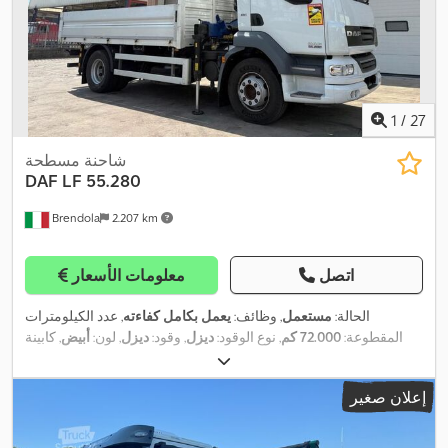
1
/
27
شاحنة مسطحة
DAF
LF 55.280
Brendola
2.207 km
اتصل
معلومات الأسعار
الحالة:
مستعمل
, وظائف:
يعمل بكامل كفاءته
, عدد الكيلومترات
المقطوعة:
72.000 كم
, نوع الوقود:
ديزل
, وقود:
ديزل
, لون:
أبيض
, كابينة
,
السائق:
كابينة نهارية
, سنة الصنع:
2012
, معدات:
تكييف الهواء, رافعة
إعلان صغير