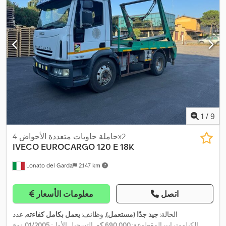
1
/
9
حاملة حاويات متعددة الأحواض 4x2
IVECO
EUROCARGO 120 E 18K
Lonato del Garda
2.147 km
اتصل
معلومات الأسعار
الحالة:
جيد جدًا (مستعمل)
, وظائف:
يعمل بكامل كفاءته
, عدد
الكيلومترات المقطوعة:
690.000 كم
, التسجيل الأول:
01/2005
, نوع