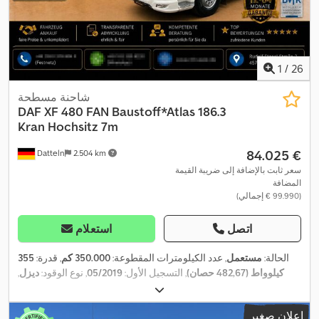
1
/
26
شاحنة مسطحة
DAF
XF 480 FAN Baustoff*Atlas 186.3
Kran Hochsitz 7m
‏84.025 €
Datteln
2.504 km
سعر ثابت بالإضافة إلى ضريبة القيمة
المضافة
(‏99.990 € إجمالي)
اتصل
استعلام
الحالة:
مستعمل
, عدد الكيلومترات المقطوعة:
350.000 كم
, قدرة:
355
كيلوواط (482,67 حصان)
, التسجيل الأول:
05/2019
, نوع الوقود:
ديزل
,
الوزن الإجمالي:
26.000 كجم
, تكوين المحور:
3 محاور
, فرامل:
المُبطئ
,
لون:
أبيض
, نوع التروس:
تلقائي
, فئة الانبعاثات:
يورو 6
, الطول الكلي:
إعلان صغير
10.920 مم
, العرض الكلي:
2.550 مم
, الارتفاع الكلي:
3.700 مم
, طول