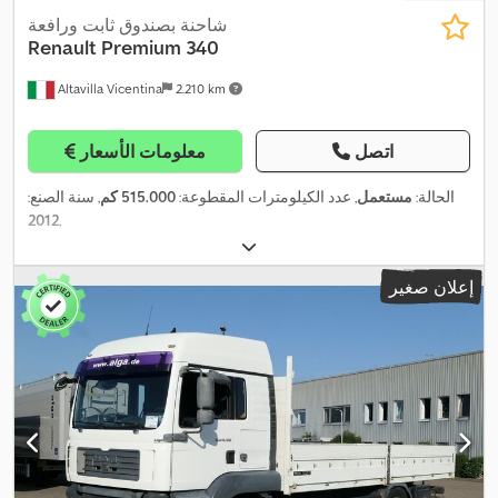
شاحنة بصندوق ثابت ورافعة
Renault
Premium 340
Altavilla Vicentina
2.210 km
اتصل
معلومات الأسعار
الحالة:
مستعمل
, عدد الكيلومترات المقطوعة:
515.000 كم
, سنة الصنع:
2012
,
إعلان صغير