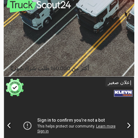
العجلات:
6.000 مم
, فرامل:
كبح المحرك
, نوع التروس:
تلقائي
, فئة
الانبعاثات:
يورو 6
, تعليق:
هواء
, سنة الصنع:
2025
, معدات:
تكييف الهواء,
,
رافعة, كمبيوتر على متن المركبة, نظام الفرامل المانعة للانغلاق (ABS)
أكثر من 140.000 طلب شراء شهريًا
اختر باقة التاجر
إعلان صغير