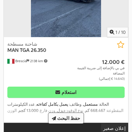
1
/
10
شاحنة مسطحة
MAN
TGA 26.350
‏12.000 €
Brescia
2.138 km
في بي بالإضافة إلى ضريبة القيمة
المضافة
(‏14.640 € إجمالي)
استعلام
الحالة:
مستعمل
, وظائف:
يعمل بكامل كفاءته
, عدد الكيلومترات
المقطوعة:
668.467 كم
, نوع الوقود:
ديزل
, وزن فارغ:
13.000 كجم
, الوزن
, تكوين
305/70 R22.5
الأقصى للحمولة:
13.000 كجم
, مقاس الإطار:
حفظ البحث
المحور:
3 محاور
, نوع التروس:
تلقائي
, تعليق:
هواء
, الطول الكلي:
12.000
إعلان صغير
,
مم
, معدات:
المُبطئ