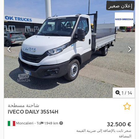
إعلان صغير
1
/
14
شاحنة مسطحة
IVECO
DAILY 35S14H
‏32.500 €
Moncalieri - To
1.949 km
سعر ثابت بالإضافة إلى ضريبة القيمة
المضافة