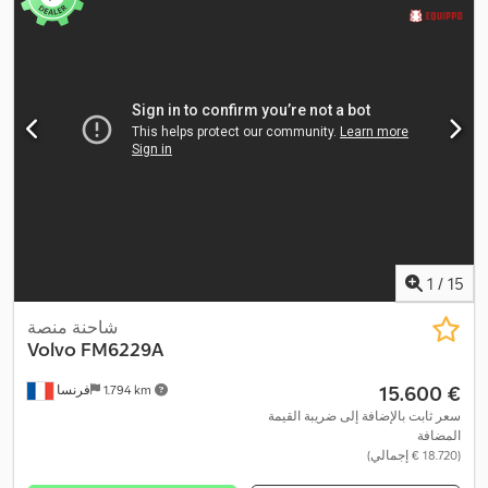
الطول الكلي:
10.320 مم
, العرض الكلي:
2.550 مم
, الارتفاع الكلي:
3.550
مم
, طول مساحة التحميل:
6.010 مم
, عرض مساحة التحميل:
2.510 مم
,
سنة الصنع:
2015
, معدات:
المُبطئ, بلوتوث, تكييف الهواء, تنظيم النوافذ
الكهربائي, رافعة, سخان التدفئة أثناء التوقف, قفل مركزي, مثبت
السرعة, مدفأة المقعد, مرآة كهربائية, نظام التحكم في الجر, نظام
,
الفرامل المانعة للانغلاق (ABS)
1
/
15
شاحنة منصة
Volvo
FM6229A
‏15.600 €
1.794 km
فرنسا
سعر ثابت بالإضافة إلى ضريبة القيمة
المضافة
(‏18.720 € إجمالي)