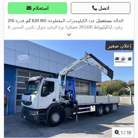
اتصل
استعلام
الحالة:
مستعمل
, عدد الكيلومترات المقطوعة:
620.160 كم
, قدرة:
216
, وقود:
6x2
كيلوواط (293,68 حصان)
, نوع الوقود:
ديزل
, تكوين المحور:
ديزل
, فرامل:
المُبطئ
, فئة الانبعاثات:
يورو 4
, سنة الصنع:
2009
, معدات:
,
المُبطئ, رافعة, نظام الفرامل المانعة للانغلاق (ABS)
إعلان صغير
1
/
18