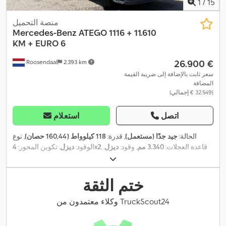
1
/
15
منصة التحميل
Mercedes-Benz
ATEGO 1116 + 11.610
KM + EURO 6
‏26.900 €
Roosendaal
2.393 km
سعر ثابت بالإضافة إلى ضريبة القيمة
المضافة
(‏32.549 € إجمالي)
اتصل
استعلام
الحالة:
جيد جدًا (مستعمل)
, قدرة:
118 كيلوواط (160,44 حصان)
, نوع
, قاعدة العجلات:
3.340 مم
, وقود:
ديزل
,
4x2
الوقود:
ديزل
, تكوين المحور:
لون:
آخر
, كابينة السائق:
كابينة نهارية
, نوع التروس:
ميكانيكي
, فئة
الانبعاثات:
يورو 6
, طول مساحة التحميل:
4.430 مم
, عرض مساحة
التحميل:
2.430 مم
, ارتفاع مساحة التحميل:
550 مم
, سنة الصنع:
2020
,
ختم الثقة
معدات:
تنظيم النوافذ الكهربائي, قفل مركزي, مرآة كهربائية, نظام
,
الفرامل المانعة للانغلاق (ABS)
وكلاء معتمدون من TruckScout24