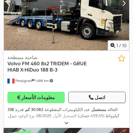
1
/
10
شاحنة مسطحة
Volvo
FM 460 8x2 TRIDEM - GRUE
HIAB X-HiDuo 188 B-3
Perpignan
1.498 km
اتصل
معلومات الأسعار
الحالة:
مستعمل
, عدد الكيلومترات المقطوعة:
30.082 كم
, قدرة:
338
كيلوواط (459,55 حصان)
, التسجيل الأول:
08/2025
, نوع الوقود:
ديزل
,
وزن فارغ:
17.574 كجم
, الوزن الأقصى للحمولة:
14.426 كجم
, الوزن
, قاعدة
8x2
الإجمالي:
32.000 كجم
, مقاس الإطار:
-
, تكوين المحور: