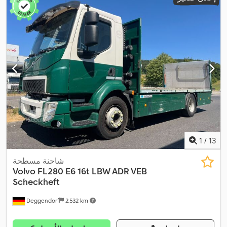
مساحة التحميل:
7.000 مم
, عرض مساحة التحميل:
2.480 مم
, ارتفاع
مساحة التحميل:
1.000 مم
, سنة الصنع:
2019
, معدات:
برنامج الثبات
الإلكتروني (ESP), تكييف الهواء, رافعة, سخان التدفئة أثناء التوقف,
ضاغط, مرشح السخام, نظام الفرامل المانعة للانغلاق (ABS), نظام
,
الملاحة
1
/
13
شاحنة مسطحة
Volvo
FL280 E6 16t LBW ADR VEB
Scheckheft
Deggendorf
2.532 km