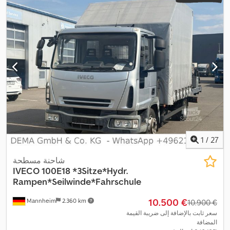
مساحة التحميل:
9 م³
, طول مساحة التحميل:
6.200 مم
, عرض مساحة
التحميل:
2.480 مم
, ارتفاع مساحة التحميل:
600 مم
, معدات:
تكييف
,
الهواء, نظام الفرامل المانعة للانغلاق (ABS)
1
/
27
شاحنة مسطحة
IVECO
100E18 *3Sitze*Hydr.
Rampen*Seilwinde*Fahrschule
‏10.500 €
Mannheim
2.360 km
‏10.900 €
سعر ثابت بالإضافة إلى ضريبة القيمة
المضافة