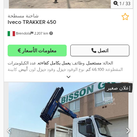
1
/
33
شاحنة مسطحة
Iveco
TRAKKER 450
Brendola
2.207 km
اتصل
معلومات الأسعار
الحالة:
مستعمل
, وظائف:
يعمل بكامل كفاءته
, عدد الكيلومترات
المقطوعة:
46.100 كم
, نوع الوقود:
ديزل
, وقود:
ديزل
, لون:
أبيض
, كابينة
السائق:
كابينة نهارية
, فئة الانبعاثات:
يورو 4
, سنة الصنع:
2006
, معدات:
,
تكييف الهواء, رافعة
إعلان صغير