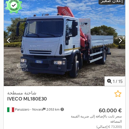
إعلان صغير
1
/
15
شاحنة مسطحة
IVECO
ML180E30
‏60.000 €
Paruzzaro - Novara
2.053 km
سعر ثابت بالإضافة إلى ضريبة القيمة
المضافة
(‏73.200 € إجمالي)