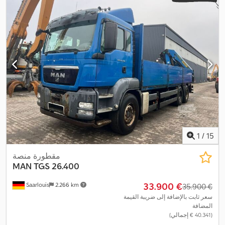
1
/
15
مقطورة منصة
MAN
TGS 26.400
‏33.900 €
Saarlouis
2.266 km
‏35.900 €
سعر ثابت بالإضافة إلى ضريبة القيمة
المضافة
(‏40.341 € إجمالي)