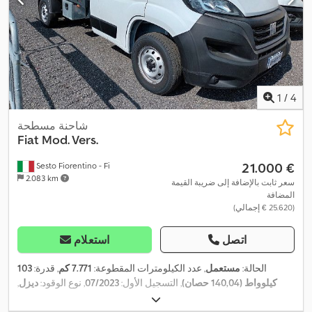
1
/
4
شاحنة مسطحة
Fiat
Mod. Vers.
‏21.000 €
Sesto Fiorentino - Fi
2.083 km
سعر ثابت بالإضافة إلى ضريبة القيمة
المضافة
(‏25.620 € إجمالي)
اتصل
استعلام
الحالة:
مستعمل
, عدد الكيلومترات المقطوعة:
7.771 كم
, قدرة:
103
كيلوواط (140,04 حصان)
, التسجيل الأول:
07/2023
, نوع الوقود:
ديزل
,
,
لون:
أبيض
, نوع التروس:
ميكانيكي