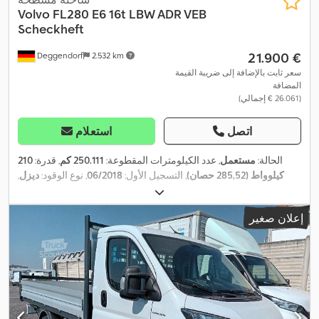
Volvo
FL280 E6 16t LBW ADR VEB
Scheckheft
‏21.900 €
Deggendorf
2.532 km
سعر ثابت بالإضافة إلى ضريبة القيمة
المضافة
(‏26.061 € إجمالي)
اتصل
استعلام
الحالة:
مستعمل
, عدد الكيلومترات المقطوعة:
250.111 كم
, قدرة:
210
كيلوواط (285,52 حصان)
, التسجيل الأول:
06/2018
, نوع الوقود:
ديزل
,
وزن فارغ:
6.720 كجم
, الوزن الأقصى للحمولة:
9.280 كجم
, الوزن
, قاعدة العجلات:
3.800 مم
,
4x2
الإجمالي:
16.000 كجم
, تكوين المحور:
إعلان صغير
فرامل:
كبح المحرك
, لون:
أخضر
, كابينة السائق:
كابينة نهارية
, نوع
التروس:
تلقائي
, فئة الانبعاثات:
يورو 6
, تعليق:
هواء
, عدد المقاعد:
2
, طول
مساحة التحميل:
5.300 مم
, عرض مساحة التحميل:
2.360 مم
, معدات:
برنامج الثبات الإلكتروني (ESP), تكييف الهواء, رافعة خلفية, قفل
التروس التفاضلية, قفل مركزي, كمبيوتر على متن المركبة, مثبت
السرعة, مرشح السخام, نظام التحكم في الجر, نظام الفرامل المانعة
,
للانغلاق (ABS), وصلات المقطورة