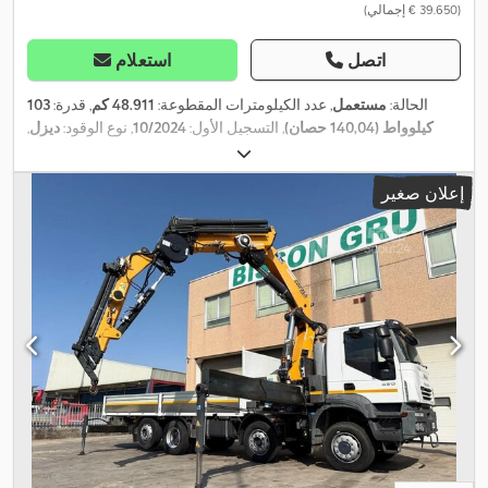
(‏39.650 € إجمالي)
اتصل
استعلام
الحالة:
مستعمل
, عدد الكيلومترات المقطوعة:
48.911 كم
, قدرة:
103
كيلوواط (140,04 حصان)
, التسجيل الأول:
10/2024
, نوع الوقود:
ديزل
,
الوزن الأقصى للحمولة:
940 كجم
, قاعدة العجلات:
3.750 مم
, استهلاك
الوقود (داخل المدينة):
690 لتر/100 كم
, لون:
أبيض
, نوع التروس:
إعلان صغير
ميكانيكي
, عدد المقاعد:
3
, الطول الكلي:
6.900 مم
, طول مساحة التحميل:
4.000 مم
, عرض مساحة التحميل:
2.100 مم
, ارتفاع مساحة التحميل:
40
,
مم