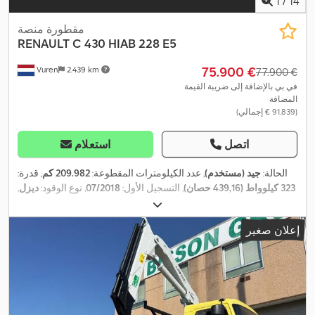
1
/
14
مقطورة منصة
RENAULT
C 430 HIAB 228 E5
‏75.900 €
Vuren
2.439 km
‏77.900 €
في بي بالإضافة إلى ضريبة القيمة
المضافة
(‏91.839 € إجمالي)
اتصل
استعلام
الحالة:
جيد (مستخدم)
, عدد الكيلومترات المقطوعة:
209.982 كم
, قدرة:
323 كيلوواط (439,16 حصان)
, التسجيل الأول:
07/2018
, نوع الوقود:
ديزل
,
, قاعدة العجلات:
4.600
8x4
, تكوين المحور:
385/65R22,5
مقاس الإطار:
مم
, وقود:
ديزل
, لون:
برتقالي
, كابينة السائق:
كابينة نهارية
, نوع التروس:
إعلان صغير
تلقائي
, عدد التروس:
12
, فئة الانبعاثات:
يورو 6
, تعليق:
فولاذ-هواء
, الطول
الكلي:
10.750 مم
, العرض الكلي:
2.550 مم
, الارتفاع الكلي:
3.990 مم
,
طول مساحة التحميل:
7.220 مم
, عرض مساحة التحميل:
2.450 مم
, سنة
الصنع:
2018
, معدات:
بلوتوث, تكييف الهواء, تنظيم النوافذ الكهربائي,
رافعة, قفل مركزي, مثبت السرعة, مدفأة المقعد, مرآة كهربائية, نظام
,
التحكم في الجر, نظام الفرامل المانعة للانغلاق (ABS)