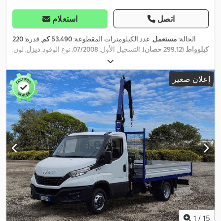
اتصل
استعلام
الحالة:
مستعمل
, عدد الكيلومترات المقطوعة:
53.490 كم
, قدرة:
220
كيلوواط (299,12 حصان)
, التسجيل الأول:
07/2008
, نوع الوقود:
ديزل
, لون:
أبيض
, نوع التروس:
ميكانيكي
, فئة الانبعاثات:
يورو 4
, عدد المقاعد:
2
, حجم
مساحة التحميل:
9 م³
, طول مساحة التحميل:
6.200 مم
, عرض مساحة
إعلان صغير
,
التحميل:
2.450 مم
, ارتفاع مساحة التحميل:
600 مم
1
/
15