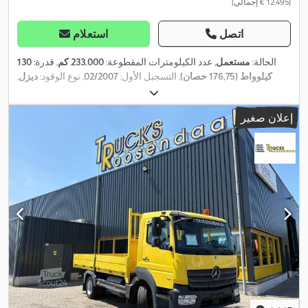
(‏12.495 € إجمالي)
اتصل
استعلام
الحالة:
مستعمل
, عدد الكيلومترات المقطوعة:
233.000 كم
, قدرة:
130
كيلوواط (176,75 حصان)
, التسجيل الأول:
02/2007
, نوع الوقود:
ديزل
,
الوزن الإجمالي:
10.000 كجم
, تكوين المحور:
محورين
, الفحص القادم
, لون:
فضي
, نوع التروس:
ميكانيكي
, فئة الانبعاثات:
يورو
06/2026
(TÜV):
إعلان صغير
5
, طول مساحة التحميل:
5.050 مم
, عرض مساحة التحميل:
2.500 مم
,
ارتفاع مساحة التحميل:
2.500 مم
, معدات:
نظام الفرامل المانعة للانغلاق
(ABS)
,