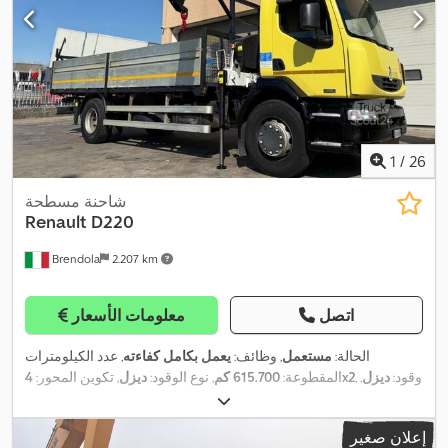
1
/
26
شاحنة مسطحة
Renault
D220
Brendola
2.207 km
اتصل
معلومات الأسعار
الحالة:
مستعمل
, وظائف:
يعمل بكامل كفاءته
, عدد الكيلومترات
, وقود:
ديزل
,
4x2
المقطوعة:
615.700 كم
, نوع الوقود:
ديزل
, تكوين المحور:
لون:
أصفر
, كابينة السائق:
كابينة نهارية
, عدد المقاعد:
3
, سنة الصنع:
2006
,
,
معدات:
رافعة
إعلان صغير