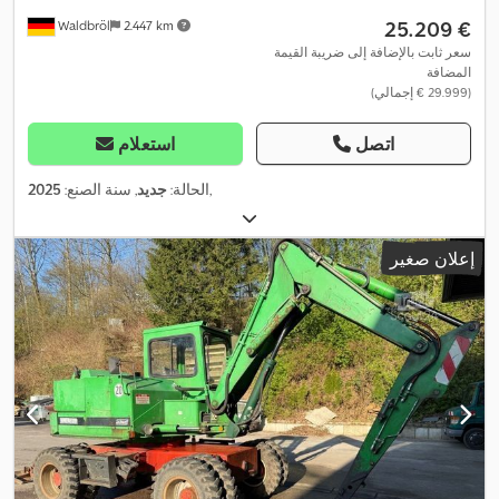
‏25.209 €
Waldbröl
2.447 km
سعر ثابت بالإضافة إلى ضريبة القيمة
المضافة
(‏29.999 € إجمالي)
اتصل
استعلام
,
الحالة:
جديد
, سنة الصنع:
2025
إعلان صغير