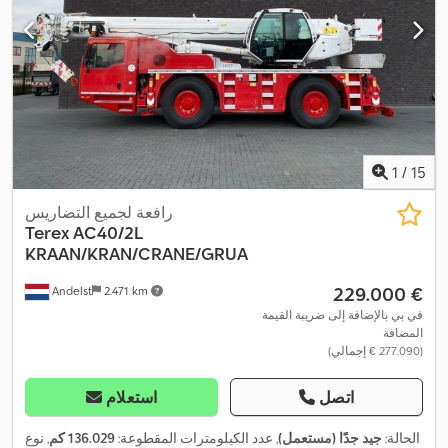
1
/
15
رافعة لجميع التضاريس
Terex
AC40/2L
KRAAN/KRAN/CRANE/GRUA
‏229.000 €
Andelst
2.471 km
في بي بالإضافة إلى ضريبة القيمة
المضافة
(‏277.090 € إجمالي)
اتصل
استعلام
الحالة:
جيد جدًا (مستعمل)
, عدد الكيلومترات المقطوعة:
136.029 كم
, نوع