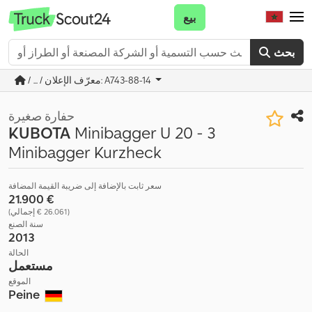
بيع
بحث
/ ... / معرّف الإعلان: A743-88-14
حفارة صغيرة
KUBOTA
Minibagger U 20 - 3
Minibagger Kurzheck
سعر ثابت بالإضافة إلى ضريبة القيمة المضافة
‏21.900 €
(‏26.061 € إجمالي)
سنة الصنع
2013
الحالة
مستعمل
الموقع
Peine