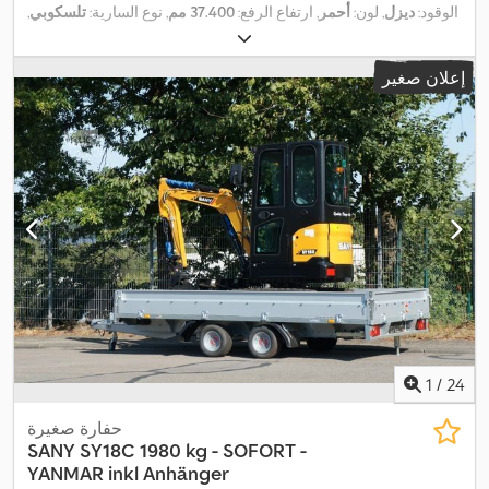
الوقود:
ديزل
, لون:
أحمر
, ارتفاع الرفع:
37.400 مم
, نوع السارية:
تلسكوبي
,
,
7.578 h
سنة الصنع:
2016
, ساعات التشغيل:
إعلان صغير
1
/
24
حفارة صغيرة
SANY
SY18C 1980 kg - SOFORT -
YANMAR inkl Anhänger