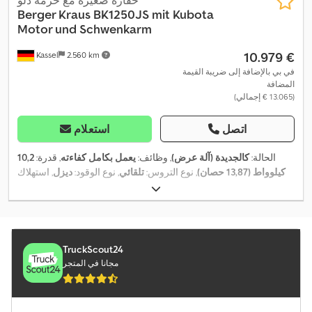
Berger Kraus
BK1250JS mit Kubota
Motor und Schwenkarm
‏10.979 €
Kassel
2.560 km
في بي بالإضافة إلى ضريبة القيمة
المضافة
(‏13.065 € إجمالي)
اتصل
استعلام
الحالة:
كالجديدة (آلة عرض)
, وظائف:
يعمل بكامل كفاءته
, قدرة:
10,2
كيلوواط (13,87 حصان)
, نوع التروس:
تلقائي
, نوع الوقود:
ديزل
, استهلاك
الوقود في الساعة:
1,8 ل/س
, لون:
أصفر
, وزن فارغ:
1.100 كجم
, ارتفاع
الرفع:
2.610 مم
, حالة القيادة:
100 نسبة مئوية
, حالة السلسلة:
100 نسبة
مئوية
, عدد المقاعد:
1
, حجم الجرافة:
0,026 م³
, عرض جرافة الحفر:
380
, معدات:
الهيدروليكا, دفع
2 h
مم
, سنة الصنع:
2024
, ساعات التشغيل:
رباعي, مجرفة قياسية, مصابيح أمامية إضافية, مطرقة هيدروليكية,
TruckScout24
,
هيدروليكا القابض, واقي رأس
مجانا في المتجر