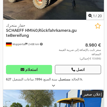
1
/
20
حفار متحرك
SCHAEFF
HMI40,Rückfahrkamera,gu
teBereifung
‏8.980 €
Wuppertal
2.458 km
سعر ثابت بالإضافة إلى ضريبة القيمة
المضافة
(‏10.686 € إجمالي)
اتصل
استعلام
,
627 h
الحالة:
مستعمل
, سنة الصنع:
1994
, ساعات التشغيل:
إعلان صغير