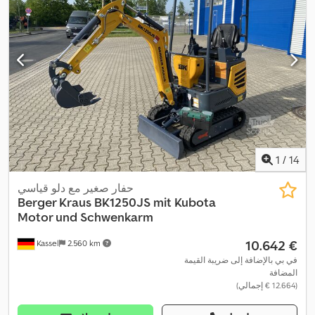
1
/
14
حفار صغير مع دلو قياسي
Berger Kraus
BK1250JS mit Kubota
Motor und Schwenkarm
‏10.642 €
Kassel
2.560 km
في بي بالإضافة إلى ضريبة القيمة
المضافة
(‏12.664 € إجمالي)