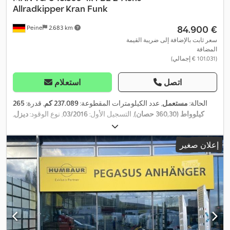
Allradkipper Kran Funk
‏84.900 €
Peine
2.683 km
سعر ثابت بالإضافة إلى ضريبة القيمة
المضافة
(‏101.031 € إجمالي)
اتصل
استعلام
الحالة:
مستعمل
, عدد الكيلومترات المقطوعة:
237.089 كم
, قدرة:
265
كيلوواط (360,30 حصان)
, التسجيل الأول:
03/2016
, نوع الوقود:
ديزل
,
الوزن الإجمالي:
18.000 كجم
, تكوين المحور:
محورين
, الفحص القادم
, لون:
أحمر
, نوع التروس:
ميكانيكي
, فئة الانبعاثات:
يورو 6
,
02/2026
(TÜV):
إعلان صغير
حجم مساحة التحميل:
6 م³
, طول مساحة التحميل:
4.200 مم
, عرض
مساحة التحميل:
2.420 مم
, ارتفاع مساحة التحميل:
600 مم
, معدات:
دفع
,
رباعي, رافعة, نظام الفرامل المانعة للانغلاق (ABS), نظام الملاحة