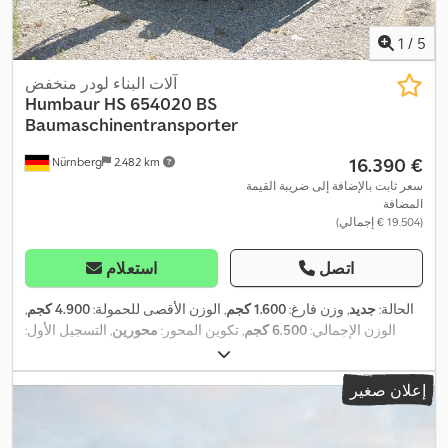
1
/
5
آلات البناء لودر منخفض
Humbaur
HS 654020 BS
Baumaschinentransporter
‏16.390 €
Nürnberg
2.482 km
سعر ثابت بالإضافة إلى ضريبة القيمة
المضافة
(‏19.504 € إجمالي)
اتصل
استعلام
الحالة:
جديد
, وزن فارغ:
1.600 كجم
, الوزن الأقصى للحمولة:
4.900 كجم
,
الوزن الإجمالي:
6.500 كجم
, تكوين المحور:
محورين
, التسجيل الأول:
01/2023
, طول مساحة التحميل:
4.000 مم
, عرض مساحة التحميل:
2.000 مم
, ارتفاع مساحة التحميل:
330 مم
, تعليق:
آخر
, مقاس الإطار:
إعلان صغير
, قاعدة العجلات:
850 مم
, سنة الصنع:
2023
, معدات:
215/75 r17,5 zoll
,
نظام الفرامل المانعة للانغلاق (ABS)