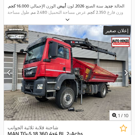
الحالة:
جديد
, سنة الصنع:
2026
, لون:
أبيض
, الوزن الإجمالي:
16.000 كجم
,
وزن فارغ:
2.350 كجم
, عرض مساحة التحميل:
2.480 مم
, طول مساحة
, رقم الآلة/المركبة:
التحميل:
7.330 مم
, ارتفاع مساحة التحميل:
2.510 مم
Swap
,
إعلان صغير
1
/
10
شاحنة قلابة ثلاثية الجوانب
MAN
TG-S 18.360 4x4 BL 2-Achs