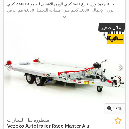
الحالة:
جديد
, وزن فارغ:
540 كجم
, الوزن الأقصى للحمولة:
2.460 كجم
,
الوزن الإجمالي:
3.000 كجم
, طول مساحة التحميل:
4.050 مم
, عرض
مساحة التحميل:
2.000 مم
, مقاس الإطار:
195/55R10C, Alufelgen,
Felge schwarz
,
إعلان صغير
1
/
15
مقطورة نقل السيارات
Vezeko Autotrailer
Race Master Alu