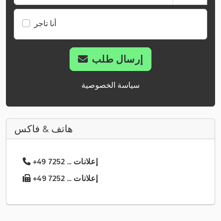
أنا تاجر
إرسال طلب
سياسة الخصوصية
هاتف & فاكس
+49 7252 ... إعلانات
+49 7252 ... إعلانات