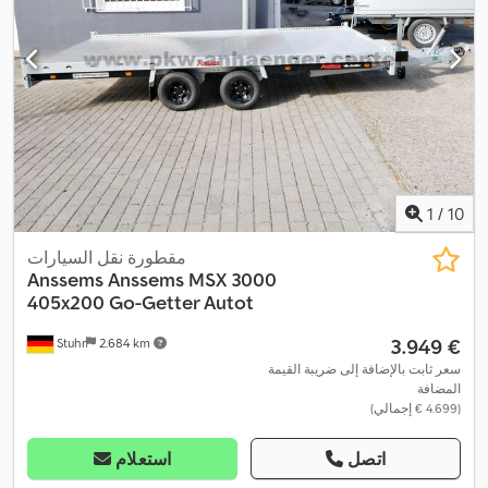
1
/
10
مقطورة نقل السيارات
Anssems
Anssems MSX 3000
405x200 Go-Getter Autot
‏3.949 €
Stuhr
2.684 km
سعر ثابت بالإضافة إلى ضريبة القيمة
المضافة
(‏4.699 € إجمالي)
اتصل
استعلام