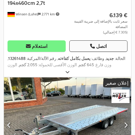
194x460cm 2,7t
‏6.139 €
Winsen (Luhe)
2.771 km
سعر ثابت بالإضافة إلى ضريبة القيمة
المضافة
(‏7.305 € إجمالي)
اتصل
استعلام
الحالة:
جديد
, وظائف:
يعمل بكامل كفاءته
, رقم الآلة/المركبة:
13261488
,
وزن فارغ:
645 كجم
, الوزن الأقصى للحمولة:
2.055 كجم
, الوزن
الإجمالي:
2.700 كجم
, تكوين المحور:
3 محاور
, طول مساحة التحميل:
4.620 مم
, عرض مساحة التحميل:
1.940 مم
, ارتفاع مساحة التحميل:
40
إعلان صغير
,
مم
, سنة الصنع:
2026