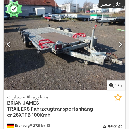
إعلان صغير
,
نظام الفرامل المانعة للانغلاق (ABS)
1
/
7
مقطورة ناقلة سيارات
BRIAN JAMES
TRAILERS
Fahrzeugtransportanhäng
er 26XTFB 100Kmh
‏4.992 €
Eilenburg
2.721 km