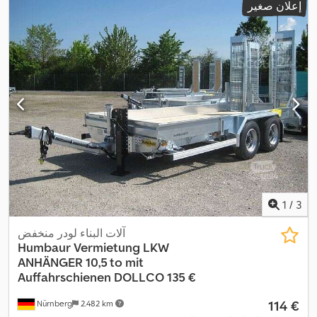
إعلان صغير
,
A
الطاقة:
1
/
3
آلات البناء لودر منخفض
Humbaur
Vermietung LKW
ANHÄNGER 10,5 to mit
Auffahrschienen DOLLCO 135 €
‏114 €
Nürnberg
2.482 km