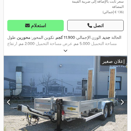
سعر ثابت بالإضافة إلى ضريبة القيمة
المضافة
(‏136 € إجمالي)
اتصل
استعلام
الحالة:
جديد
, الوزن الإجمالي:
11.900 كجم
, تكوين المحور:
محورين
, طول
مساحة التحميل:
5.000 مم
, عرض مساحة التحميل:
2.000 مم
, ارتفاع
مساحة التحميل:
400 مم
, تعليق:
فولاذ
, لون:
فضي
, معدات:
رافعة خلفية,
,
نظام الفرامل المانعة للانغلاق (ABS), وصلات المقطورة
إعلان صغير