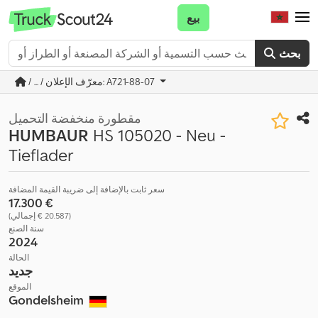
بيع
بحث
/ ... / معرّف الإعلان: A721-88-07
مقطورة منخفضة التحميل
HUMBAUR
HS 105020 - Neu -
Tieflader
سعر ثابت بالإضافة إلى ضريبة القيمة المضافة
‏17.300 €
(‏20.587 € إجمالي)
سنة الصنع
2024
الحالة
جديد
الموقع
Gondelsheim