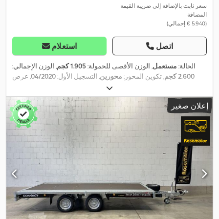
سعر ثابت بالإضافة إلى ضريبة القيمة
المضافة
(‏5.940 € إجمالي)
اتصل
استعلام
الحالة:
مستعمل
, الوزن الأقصى للحمولة:
1.905 كجم
, الوزن الإجمالي:
2.600 كجم
, تكوين المحور:
محورين
, التسجيل الأول:
04/2020
, عرض
مساحة التحميل:
2.007 مم
, العرض الكلي:
2.382 مم
, الارتفاع الكلي:
511
,
مم
إعلان صغير