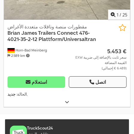
1
/
25
مقطورات منصة وناقلات متعددة الأغراض
Brian James Trailers
Connect 476-
4021-35-2-12 Plattform/Universaltran
‏5.453 €
Horn-Bad Meinberg
2.589 km
EXW سعر ثابت بالإضافة إلى ضريبة
القيمة المضافة
(‏6.489 € إجمالي)
اتصل
استعلام
,
الحالة:
جديد
TruckScout24
مجانا في المتجر