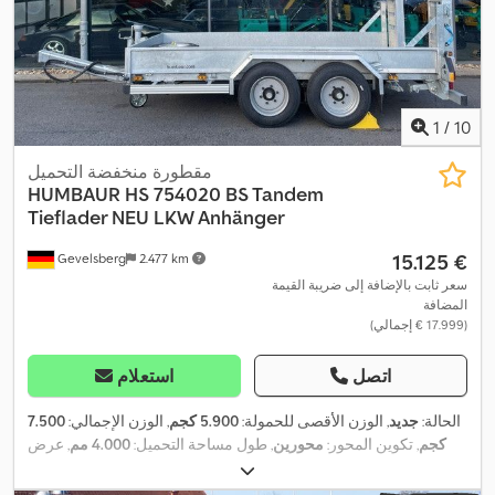
1
/
10
مقطورة منخفضة التحميل
HUMBAUR
HS 754020 BS Tandem
Tieflader NEU LKW Anhänger
‏15.125 €
Gevelsberg
2.477 km
سعر ثابت بالإضافة إلى ضريبة القيمة
المضافة
(‏17.999 € إجمالي)
اتصل
استعلام
الحالة:
جديد
, الوزن الأقصى للحمولة:
5.900 كجم
, الوزن الإجمالي:
7.500
كجم
, تكوين المحور:
محورين
, طول مساحة التحميل:
4.000 مم
, عرض
مساحة التحميل:
200 مم
, ارتفاع مساحة التحميل:
2.860 مم
, العرض
الكلي:
2.540 مم
, الارتفاع الكلي:
2.860 مم
, سنة الصنع:
2026
, معدات: