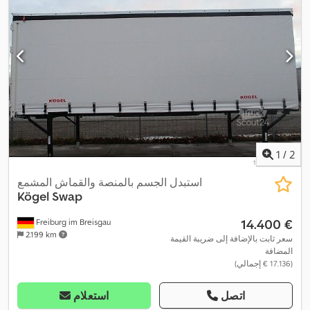
1
/
2
استبدل الجسم بالمنصة والقماش المشمع
Kögel
Swap
‏14.400 €
Freiburg im Breisgau
2.199 km
سعر ثابت بالإضافة إلى ضريبة القيمة
المضافة
(‏17.136 € إجمالي)
اتصل
استعلام