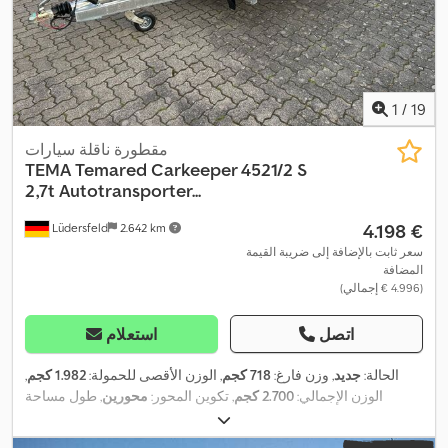
1
/
19
مقطورة ناقلة سيارات
TEMA
Temared Carkeeper 4521/2 S
2,7t Autotransporter...
‏4.198 €
Lüdersfeld
2.642 km
سعر ثابت بالإضافة إلى ضريبة القيمة
المضافة
(‏4.996 € إجمالي)
اتصل
استعلام
الحالة:
جديد
, وزن فارغ:
718 كجم
, الوزن الأقصى للحمولة:
1.982 كجم
,
الوزن الإجمالي:
2.700 كجم
, تكوين المحور:
محورين
, طول مساحة
التحميل:
4.490 مم
, عرض مساحة التحميل:
2.105 مم
, سنة الصنع:
2026
,
عدد الكيلومترات المقطوعة:
50 كم
, نوع التروس:
ميكانيكي
, كفاءة