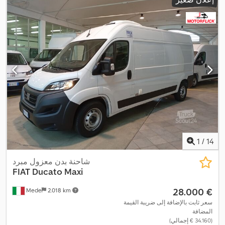
1
/
14
شاحنة بدن معزول مبرد
FIAT
Ducato Maxi
‏28.000 €
Mede
2.018 km
سعر ثابت بالإضافة إلى ضريبة القيمة
المضافة
(‏34.160 € إجمالي)