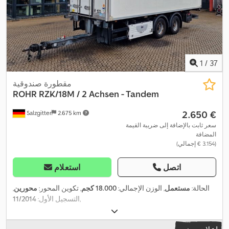
1
/
37
مقطورة صندوقية
ROHR
RZK/18M / 2 Achsen - Tandem
‏2.650 €
Salzgitter
2.675 km
سعر ثابت بالإضافة إلى ضريبة القيمة
المضافة
(‏3.154 € إجمالي)
اتصل
استعلام
الحالة:
مستعمل
, الوزن الإجمالي:
18.000 كجم
, تكوين المحور:
محورين
,
,
التسجيل الأول:
11/2014