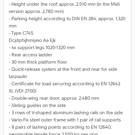
- Height under the roof approx. 2,510 mm (in the Midi
version approx. 2,780 mm)
- Parking height according to DIN EN 284, approx. 1,320
mm
- Type C745
Dcjdpfxjhmiywo Aa Ejk
- 4x support legs 1020-1320 mm
- Rear access ladder
- 30 mm thick platform floor
- Quick-release system at the front and rear for side
tarpaulin
- Certificate for load securing according to EN 12642
XL (VDI 2700)
- Double-wing rear door, approx. 2,480 mm
- Sliding guides on the side
- 3 rows of V-shaped aluminum lashing rails on the side
- Vario-Fix steel outer frame with 1 pair of rail supports
- 9 pairs of lashing points according to EN 12640,
permissible tensile force 2,500 kg per ring