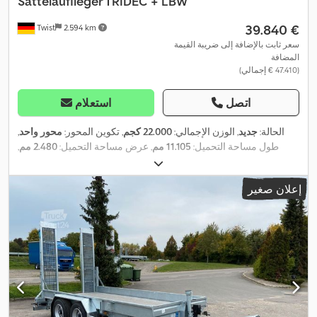
Sattelauflieger TRIDEC + LBW
‏39.840 €
Twist
2.594 km
سعر ثابت بالإضافة إلى ضريبة القيمة
المضافة
(‏47.410 € إجمالي)
اتصل
استعلام
الحالة:
جديد
, الوزن الإجمالي:
22.000 كجم
, تكوين المحور:
محور واحد
,
طول مساحة التحميل:
11.105 مم
, عرض مساحة التحميل:
2.480 مم
,
ارتفاع مساحة التحميل:
2.680 مم
, العرض الكلي:
2.550 مم
, الارتفاع
الكلي:
4.000 مم
, سنة الصنع:
2026
, معدات:
نظام الفرامل المانعة
إعلان صغير
,
للانغلاق (ABS)