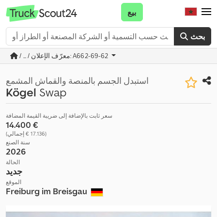
بيع
بحث
/ ... / معرّف الإعلان: A662-69-62
استبدل الجسم بالمنصة والقماش المشمع
Kögel
Swap
سعر ثابت بالإضافة إلى ضريبة القيمة المضافة
‏14.400 €
(‏17.136 € إجمالي)
سنة الصنع
2026
الحالة
جديد
الموقع
Freiburg im Breisgau