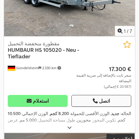
1
/
7
مقطورة منخفضة التحميل
HUMBAUR
HS 105020 - Neu -
Tieflader
‏17.300 €
Gondelsheim
2.330 km
سعر ثابت بالإضافة إلى ضريبة القيمة
المضافة
(‏20.587 € إجمالي)
اتصل
استعلام
الحالة:
جديد
, الوزن الأقصى للحمولة:
8.200 كجم
, الوزن الإجمالي:
10.500
كجم
, تكوين المحور:
محورين
, طول مساحة التحميل:
5.000 مم
, عرض
مساحة التحميل:
2.010 مم
, ارتفاع مساحة التحميل:
350 مم
, سنة الصنع:
,
نظام الفرامل المانعة للانغلاق (ABS)
2024
, معدات:
إعلان صغير