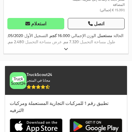
المضافة
(‏15.351 € إجمالي)
اتصل
استعلام
الحالة:
مستعمل
, الوزن الإجمالي:
16.000 كجم
, التسجيل الأول:
05/2020
,
طول مساحة التحميل:
7.320 مم
, عرض مساحة التحميل:
2.480 مم
,
ارتفاع مساحة التحميل:
2.530 مم
, حجم مساحة التحميل:
45 م³
, سنة
,
الصنع:
2020
TruckScout24
مجانا في المتجر
تطبيق رقم 1 للمركبات التجارية المستعملة ومركبات
الترفيه!