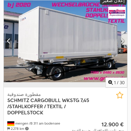
إعلان صغير
1
/
30
مقطورة صندوقية
SCHMITZ CARGOBULL
WKSTG 7,45
/STAHLKOFFER / TEXTIL /
DOPPELSTOCK
‏12.900 €
mengen /B 311 am bodensee
2.278 km
سعر ثابت بالإضافة إلى ضريبة القيمة