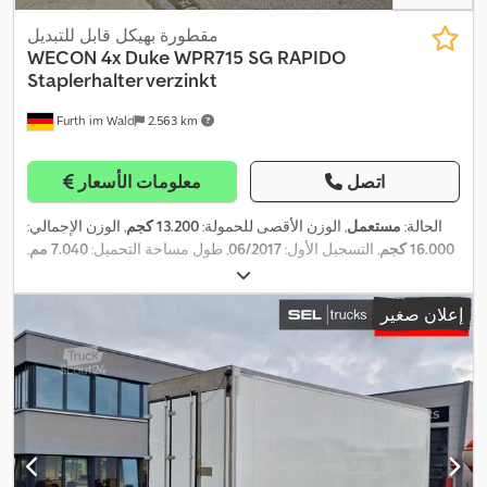
مقطورة بهيكل قابل للتبديل
WECON
4x Duke WPR715 SG RAPIDO
Staplerhalter verzinkt
Furth im Wald
2.563 km
اتصل
معلومات الأسعار
الحالة:
مستعمل
, الوزن الأقصى للحمولة:
13.200 كجم
, الوزن الإجمالي:
16.000 كجم
, التسجيل الأول:
06/2017
, طول مساحة التحميل:
7.040 مم
,
عرض مساحة التحميل:
2.480 مم
, ارتفاع مساحة التحميل:
2.200 مم
,
حجم مساحة التحميل:
38 م³
, العرض الكلي:
2.550 مم
, الارتفاع الكلي:
إعلان صغير
,
2.450 مم
, سنة الصنع:
2017