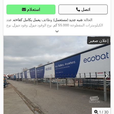
اتصل
استعلام
الحالة:
شبه جديد (مستعمل)
, وظائف:
يعمل بكامل كفاءته
, عدد
الكيلومترات المقطوعة:
55.000 كم
, نوع الوقود:
ديزل
, وقود:
ديزل
, نوع
التروس:
ميكانيكي
, عدد التروس:
6
, عدد المقاعد:
3
, معدات:
أضواء
الضباب, برنامج الثبات الإلكتروني (ESP), بلوتوث, كمبيوتر على متن
إعلان صغير
المركبة, مثبت السرعة, مرشح السخام, منفذ USB, نظام التحكم في
,
الجر, نظام الفرامل المانعة للانغلاق (ABS), وسادة هوائية
1
/
30