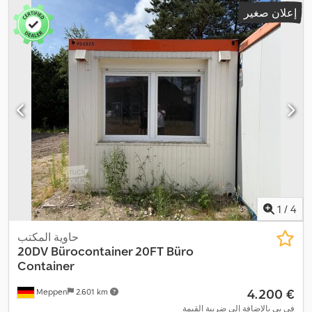
إعلان صغير
1
/
4
حاوية المكتب
20DV Bürocontainer 20FT Büro
Container
‏4.200 €
Meppen
2.601 km
في بي بالإضافة إلى ضريبة القيمة