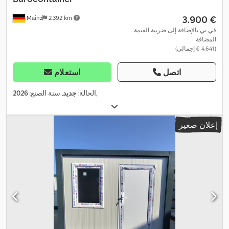
‏3.900 €
Mainz
2.392 km
في بي بالإضافة إلى ضريبة القيمة
المضافة
(‏4.641 € إجمالي)
اتصل
استعلام
,
الحالة:
جديد
, سنة الصنع:
2026
إعلان صغير