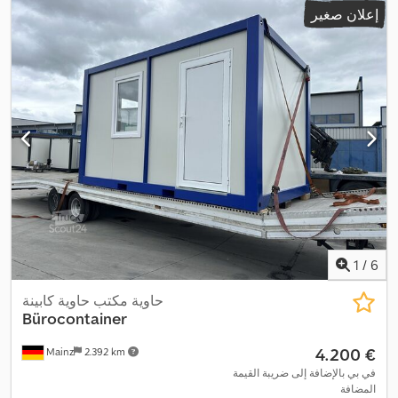
إعلان صغير
1
/
6
حاوية مكتب حاوية كابينة
Bürocontainer
‏4.200 €
Mainz
2.392 km
في بي بالإضافة إلى ضريبة القيمة
المضافة