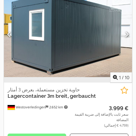
1
/
10
حاوية تخزين مستعملة، بعرض 3 أمتار
Lagercontainer 3m breit, gerbaucht
‏3.999 €
Westoverledingen
2.652 km
سعر ثابت بالإضافة إلى ضريبة القيمة
المضافة
(‏4.759 € إجمالي)