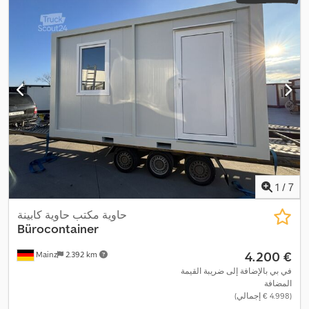
1
/
7
حاوية مكتب حاوية كابينة
Bürocontainer
‏4.200 €
Mainz
2.392 km
في بي بالإضافة إلى ضريبة القيمة
المضافة
(‏4.998 € إجمالي)