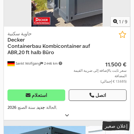
1
/
9
حاوية سكنية
Decker
Containerbau
Kombicontainer auf
ABR,20 ft halb Büro
‏11.500 €
Sankt Wolfgang
2.446 km
سعر ثابت بالإضافة إلى ضريبة القيمة
المضافة
(‏13.685 € إجمالي)
اتصل
استعلام
,
الحالة:
جديد
, سنة الصنع:
2026
إعلان صغير