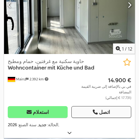
1
/
12
حاوية سكنية مع غرفتين، حمام ومطبخ
Wohncontainer mit Küche und Bad
‏14.900 €
Mainz
2.392 km
في بي بالإضافة إلى ضريبة القيمة
المضافة
(‏17.731 € إجمالي)
اتصل
استعلام
,
الحالة:
جديد
, سنة الصنع:
2026