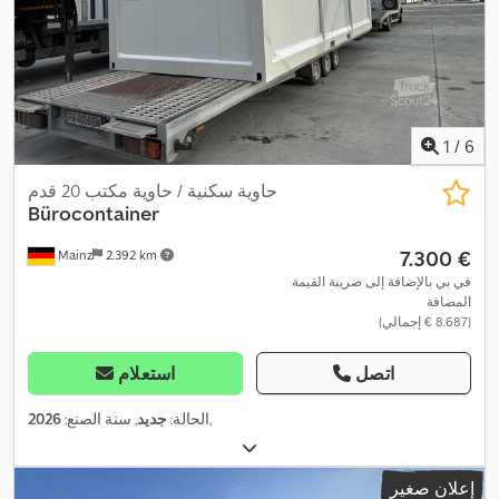
1
/
6
حاوية سكنية / حاوية مكتب 20 قدم
Bürocontainer
‏7.300 €
Mainz
2.392 km
في بي بالإضافة إلى ضريبة القيمة
المضافة
(‏8.687 € إجمالي)
اتصل
استعلام
,
الحالة:
جديد
, سنة الصنع:
2026
إعلان صغير