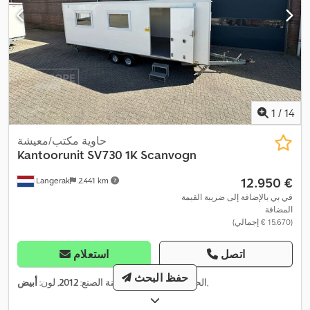
1
/
14
حاوية مكتب/معيشة
Kantoorunit
SV730 1K Scanvogn
‏12.950 €
Langerak
2.441 km
في بي بالإضافة إلى ضريبة القيمة
المضافة
(‏15.670 € إجمالي)
اتصل
استعلام
حفظ البحث
,
الحالة:
جيد (مستخدم)
, سنة الصنع:
2012
, لون:
أبيض