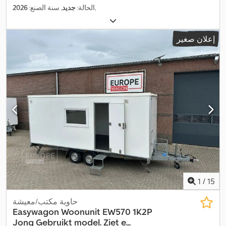
,
الحالة:
جديد
, سنة الصنع:
2026
إعلان صغير
1
/
15
حاوية مكتب/معيشة
Easywagon
Woonunit EW570 1K2P
Jong Gebruikt model. Ziet e...