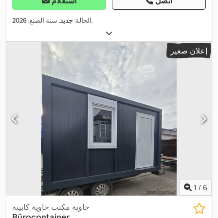
اتصل
استعلام
,
الحالة:
جديد
, سنة الصنع:
2026
إعلان صغير
1
/
6
حاوية مكتب حاوية كابينة
Bürocontainer