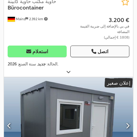
حاوية مكتب حاوية كابينة
Bürocontainer
‏3.200 €
Mainz
2.392 km
في بي بالإضافة إلى ضريبة القيمة
المضافة
(‏3.808 € إجمالي)
اتصل
استعلام
,
الحالة:
جديد
, سنة الصنع:
2026
إعلان صغير