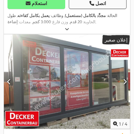
اتصل
استعلام
الحالة:
مجدَّد بالكامل (مستعمل)
, وظائف:
يعمل بكامل كفاءته
, طول
,
الحاوية:
20 قدم
, وزن فارغ:
3.000 كجم
, معدات:
إضاءة
إعلان صغير
1
/
4