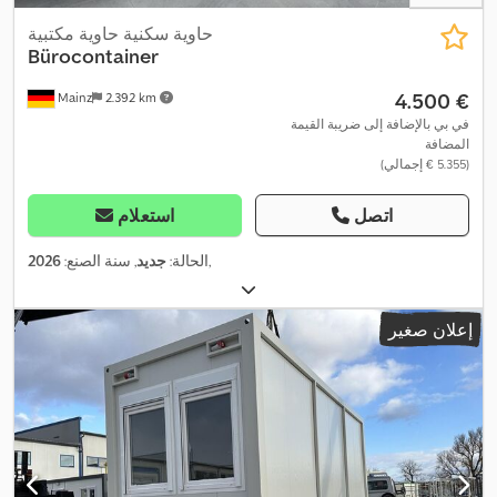
حاوية سكنية حاوية مكتبية
Bürocontainer
‏4.500 €
Mainz
2.392 km
في بي بالإضافة إلى ضريبة القيمة
المضافة
(‏5.355 € إجمالي)
اتصل
استعلام
,
الحالة:
جديد
, سنة الصنع:
2026
إعلان صغير