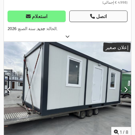
(‏4.998 € إجمالي)
اتصل
استعلام
,
الحالة:
جديد
, سنة الصنع:
2026
إعلان صغير
1
/
8