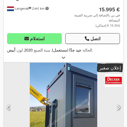
‏15.995 €
Langerak
2.441 km
في بي بالإضافة إلى ضريبة القيمة
المضافة
(‏19.354 € إجمالي)
اتصل
استعلام
,
الحالة:
جيد جدًا (مستعمل)
, سنة الصنع:
2020
, لون:
أبيض
إعلان صغير