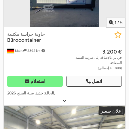
1
/
5
حاوية حراسة مكتبية
Bürocontainer
‏3.200 €
Mainz
2.392 km
في بي بالإضافة إلى ضريبة القيمة
المضافة
(‏3.808 € إجمالي)
اتصل
استعلام
,
الحالة:
جديد
, سنة الصنع:
2026
إعلان صغير