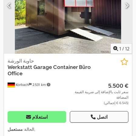
1
/
12
حاوية الورشة
Werkstatt Garage Container Büro
Office
‏5.500 €
Korbach
2.531 km
سعر ثابت بالإضافة إلى ضريبة القيمة
المضافة
(‏6.545 € إجمالي)
اتصل
استعلام
,
الحالة:
مستعمل