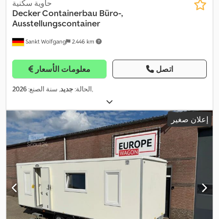
حاوية سكنية
Decker Containerbau
Büro-,
Ausstellungscontainer
Sankt Wolfgang
2.446 km
اتصل
معلومات الأسعار
,
الحالة:
جديد
, سنة الصنع:
2026
إعلان صغير