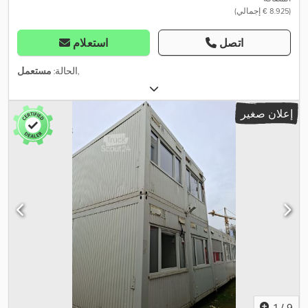
(‏8.925 € إجمالي)
اتصل
استعلام
,
الحالة:
مستعمل
إعلان صغير
1
/
9