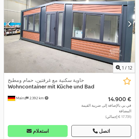
1
/
12
حاوية سكنية مع غرفتين، حمام ومطبخ
Wohncontainer mit Küche und Bad
‏14.900 €
Mainz
2.392 km
في بي بالإضافة إلى ضريبة القيمة
المضافة
(‏17.731 € إجمالي)
اتصل
استعلام