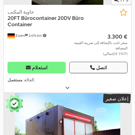
حاوية المكتب
20FT Bürocontainer 20DV Büro
Container
‏3.300 €
Essen
2.474 km
سعر ثابت بالإضافة إلى ضريبة القيمة
المضافة
(‏3.927 € إجمالي)
اتصل
استعلام
,
الحالة:
مستعمل
إعلان صغير