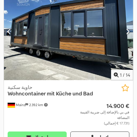
1
/
14
حاوية سكنية
Wohncontainer mit Küche und Bad
‏14.900 €
Mainz
2.392 km
في بي بالإضافة إلى ضريبة القيمة
المضافة
(‏17.731 € إجمالي)