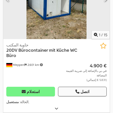
1
/
15
حاوية المكتب
20DV Bürocontainer mit Küche WC
Büro
‏4.900 €
Meppen
2.601 km
في بي بالإضافة إلى ضريبة القيمة
المضافة
(‏5.831 € إجمالي)
اتصل
استعلام
,
الحالة:
مستعمل