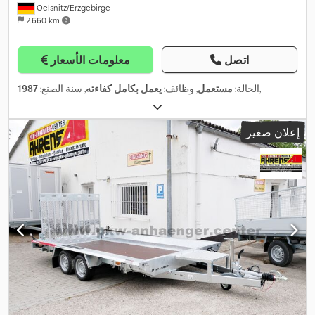
Oelsnitz/Erzgebirge
2.660 km
اتصل
معلومات الأسعار
,
الحالة:
مستعمل
, وظائف:
يعمل بكامل كفاءته
, سنة الصنع:
1987
إعلان صغير