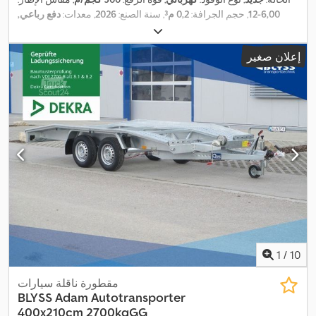
6,00-12
, حجم الجرافة:
0,2 م³
, سنة الصنع:
2026
, معدات:
دفع رباعي,
,
كابينة, وصلات المقطورة
إعلان صغير
1
/
10
مقطورة ناقلة سيارات
BLYSS
Adam Autotransporter
400x210cm 2700kgGG