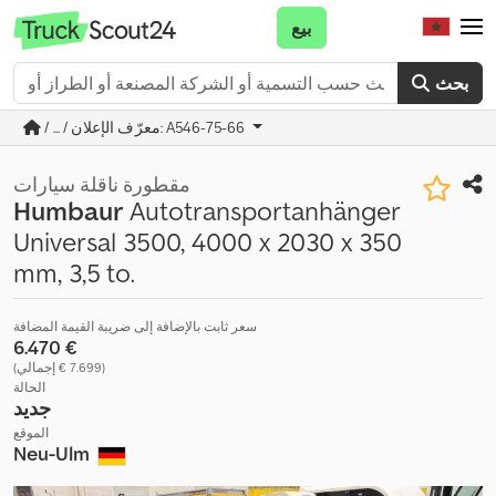
بيع
بحث
/ ... / معرّف الإعلان: A546-75-66
مقطورة ناقلة سيارات
Humbaur
Autotransportanhänger
Universal 3500, 4000 x 2030 x 350
mm, 3,5 to.
سعر ثابت بالإضافة إلى ضريبة القيمة المضافة
‏6.470 €
(‏7.699 € إجمالي)
الحالة
جديد
الموقع
Neu-Ulm