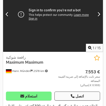
1
/
15
رافعة شوكية
Maximum
Maximum
‏7.553 €
Hann. Münden
2.578 km
سعر ثابت بالإضافة إلى ضريبة القيمة
المضافة
(‏8.988 € إجمالي)
اتصل
استعلام
الحالة:
جديد
, نوع الوقود:
كهربائي
, قوة الرفع:
500 كجم/م
, مقاس الإطار: