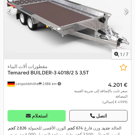
1
/
7
مقطورات آلات البناء
Temared
BUILDER-3 4018/2 S 3,5T
‏4.201 €
Leopoldshöhe
2.586 km
سعر ثابت بالإضافة إلى ضريبة القيمة
المضافة
(‏4.999 € إجمالي)
اتصل
استعلام
الحالة:
جديد
, وزن فارغ:
674 كجم
, الوزن الأقصى للحمولة:
2.826 كجم
,
الوزن الإجمالي:
3.500 كجم
, طول مساحة التحميل:
4.000 مم
, عرض