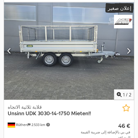
,
التحميل:
2.100 مم
إعلان صغير
1
/
2
قلابة ثلاثية الاتجاه
Unsinn
UDK 3030-14-1750 Mieten!!
‏46 €
Rüthen
2.533 km
في بي بالإضافة إلى ضريبة القيمة
المضافة