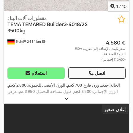
1
/
10
مقطورات آلات البناء
TEMA
TEMARED Builder3-4018/2S
3500kg
‏4.580 €
Stuhr
2.684 km
EXW سعر ثابت بالإضافة إلى ضريبة
القيمة المضافة
(‏5.450 € إجمالي)
اتصل
استعلام
الحالة:
جديد
, وزن فارغ:
700 كجم
, الوزن الأقصى للحمولة:
2.800 كجم
,
الوزن الإجمالي:
3.500 كجم
, طول مساحة التحميل:
3.950 مم
, عرض
,
مساحة التحميل:
1.820 مم
, ارتفاع مساحة التحميل:
250 مم
إعلان صغير