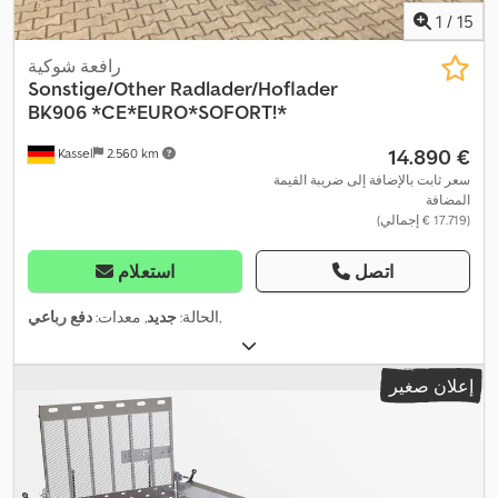
1
/
15
رافعة شوكية
Sonstige/Other
Radlader/Hoflader
BK906 *CE*EURO*SOFORT!*
‏14.890 €
Kassel
2.560 km
سعر ثابت بالإضافة إلى ضريبة القيمة
المضافة
(‏17.719 € إجمالي)
اتصل
استعلام
,
الحالة:
جديد
, معدات:
دفع رباعي
إعلان صغير