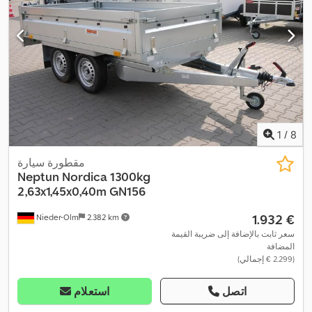
1
/
8
مقطورة سيارة
Neptun
Nordica 1300kg
2,63x1,45x0,40m GN156
‏1.932 €
Nieder-Olm
2.382 km
سعر ثابت بالإضافة إلى ضريبة القيمة
المضافة
(‏2.299 € إجمالي)
اتصل
استعلام