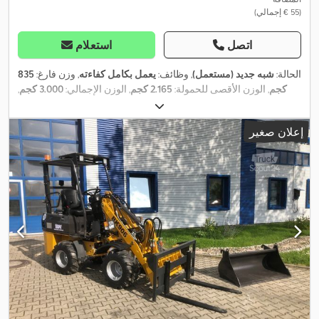
(‏55 € إجمالي)
اتصل
استعلام
الحالة:
شبه جديد (مستعمل)
, وظائف:
يعمل بكامل كفاءته
, وزن فارغ:
835
كجم
, الوزن الأقصى للحمولة:
2.165 كجم
, الوزن الإجمالي:
3.000 كجم
,
تكوين المحور:
محورين
, طول مساحة التحميل:
3.060 مم
, عرض مساحة
التحميل:
1.750 مم
, ارتفاع مساحة التحميل:
350 مم
, مقاس الإطار:
إعلان صغير
,
, سنة الصنع:
2024
185R14C