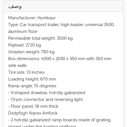
وصف
Manufacturer: Humbaur
Type: Car transport trailer, high-loader, universal 3500,
aluminum floor
Permissible total weight: 3500 kg
Payload: 2720 kg
Unladen weight: 780 kg
Box dimensions: 4000 x 2030 x 350 mm with 350 mm
side walls
Tire size: 13 inches
Loading height: 670 mm
Ramp angle: 15 degrees
- V-shaped drawbar, hot-dip galvanized
- 13-pin connector and reversing light
- Floor panel, 18 mm thick
Dsdpfsgh Nqrex Amfock
- 2 hot-dip galvanized ramp boards made of grating,
stored under the loading platform