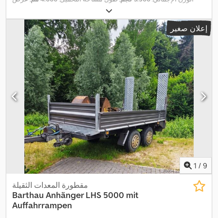
,
مساحة التحميل:
1.830 مم
, ارتفاع مساحة التحميل:
250 مم
إعلان صغير
1
/
9
مقطورة المعدات الثقيلة
Barthau
Anhänger LHS 5000 mit
Auffahrrampen