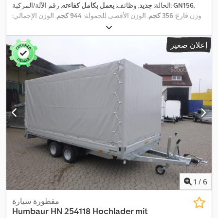
,
GN156
, رقم الآلة/المركبة:
الحالة:
جديد
, وظائف:
يعمل بكامل كفاءته
وزن فارغ:
356 كجم
, الوزن الأقصى للحمولة:
944 كجم
, الوزن الإجمالي:
1.300 كجم
, تكوين المحور:
محورين
, طول مساحة التحميل:
2.630 مم
,
عرض مساحة التحميل:
1.450 مم
, ارتفاع مساحة التحميل:
400 مم
,
إعلان صغير
,
معدات:
رافع الملفات
1
/
6
مقطورة سيارة
Humbaur
HN 254118 Hochlader mit