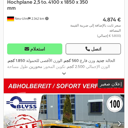
Hochplane 2,5 to. 4100 x 1850 x 350
mm
‏4.874 €
Neu-Ulm
2.342 km
سعر ثابت بالإضافة إلى ضريبة القيمة
المضافة
(‏5.800 € إجمالي)
اتصل
استعلام
الحالة:
جديد
, وزن فارغ:
560 كجم
, الوزن الأقصى للحمولة:
1.850 كجم
,
الوزن الإجمالي:
2.500 كجم
, تكوين المحور:
محورين
, طول مساحة
التحميل:
4.100 مم
, عرض مساحة التحميل:
1.850 مم
, ارتفاع مساحة
التحميل:
350 مم
, حجم مساحة التحميل:
3,1 م³
, لون:
رمادي
, ارتفاع البناء:
إعلان صغير
,
1.000 مم
, العرض التشغيلي:
1.913 مم