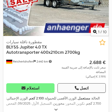
1
/
10
مقطورة ناقلة سيارات
BLYSS
Jupiter 4.0 TX
Autotransporter 400x210cm 2700kg
‏2.688 €
Reichertshofen
2.440 km
سعر ثابت بالإضافة إلى ضريبة القيمة
المضافة
(‏3.199 € إجمالي)
اتصل
استعلام
الحالة:
مستعمل
, الوزن الأقصى للحمولة:
2.100 كجم
, الوزن الإجمالي:
2.700 كجم
, تكوين المحور:
محورين
, التسجيل الأول:
09/2025
, الفحص
, طول مساحة التحميل:
4.000 مم
, عرض مساحة
09/2026
القادم (TÜV):