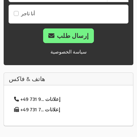
أنا تاجر
إرسال طلب
سياسة الخصوصية
هاتف & فاكس
+49 731 9... إعلانات
+49 731 7... إعلانات