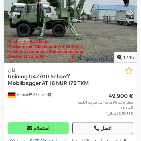
1
/
15
فان
Unimog
U427/10 Schaeff
Mobilbagger AT 16 NUR 175 TKM
‏49.900 €
Sottrum
2.711 km
سعر ثابت بالإضافة إلى ضريبة القيمة
المضافة
(‏59.381 € إجمالي)
اتصل
استعلام
الحالة:
مستعمل
, عدد الكيلومترات المقطوعة:
175.334 كم
, قدرة:
100