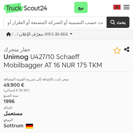
بيع
بحث
/ ... / معرّف الإعلان: A193-30-666
حفار متحرك
Unimog
U427/10 Schaeff
Mobilbagger AT 16 NUR 175 TKM
سعر ثابت بالإضافة إلى ضريبة القيمة المضافة
‏49.900 €
(‏59.381 € إجمالي)
سنة الصنع
1996
الحالة
مستعمل
الموقع
Sottrum