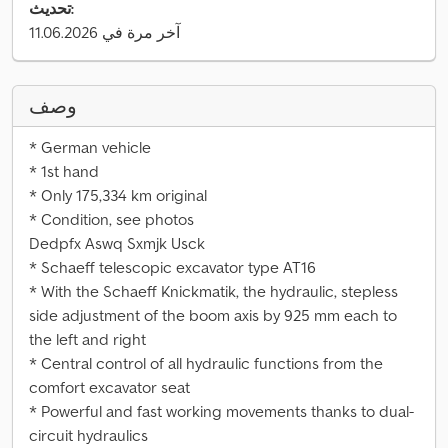
تحديث:
آخر مرة في 11.06.2026
وصف
* German vehicle
* 1st hand
* Only 175,334 km original
* Condition, see photos
Dedpfx Aswq Sxmjk Usck
* Schaeff telescopic excavator type AT16
* With the Schaeff Knickmatik, the hydraulic, stepless
side adjustment of the boom axis by 925 mm each to
the left and right
* Central control of all hydraulic functions from the
comfort excavator seat
* Powerful and fast working movements thanks to dual-
circuit hydraulics