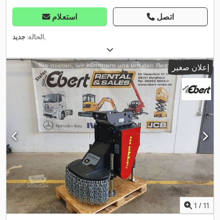
اتصل
استعلام
,
الحالة:
جديد
إعلان صغير
1
/
11