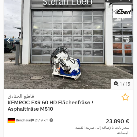
1
/
15
قاطع الخنادق
KEMROC EXR 60 HD Flächenfräse /
Asphaltfräse MS10
‏23.890 €
Burghaun
2.519 km
سعر ثابت بالإضافة إلى ضريبة القيمة
المضافة