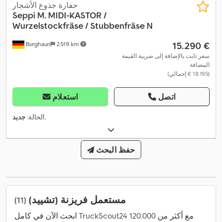
حفارة جذوع الأشجار
Seppi
M. MIDI-KASTOR /
Wurzelstockfräse / Stubbenfräse N
‏15.290 €
Burghaun
2.519 km
سعر ثابت بالإضافة إلى ضريبة القيمة
المضافة
(‏18.195 € إجمالي)
اتصل
استعلام
,
الحالة:
جديد
حفظ البحث
مستعمل فريزنة (تشييد)
(11)
ابحث الآن في كامل TruckScout24 مع أكثر من 120.000