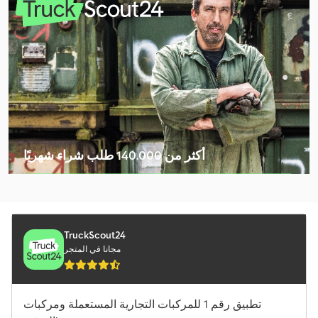
Merlo Tf 33.7-115
Renault G
Volvo Fh
Volvo Fh 12
Volvo Fh 13
Volvo Fh 16
أكثر من 140.000 طلب شراء شهريًا
Volvo Fh 400
اختر باقة التاجر
Volvo Fm 12
Volvo Fm 300
TruckScout24
مجانا في المتجر
Volvo Fm 400
Volvo Fmx 500
تطبيق رقم 1 للمركبات التجارية المستعملة ومركبات