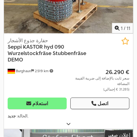
1
/
11
حفارة جذوع الأشجار
Seppi
KASTOR hyd 090
Wurzelstockfräse Stubbenfräse
DEMO
‏26.290 €
Burghaun
2.519 km
سعر ثابت بالإضافة إلى ضريبة القيمة
المضافة
(‏31.285 € إجمالي)
اتصل
استعلام
,
الحالة:
جديد
إعلان صغير