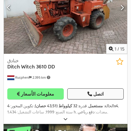
1
/
15
خنادق
Ditch Witch
3610 DD
Rucphen
2.395 km
اتصل
معلومات الأسعار
,
4x4
الحالة:
مستعمل
, قدرة:
32 كيلوواط (43,51 حصان)
, تكوين المحور:
,
, معدات:
دفع رباعي
1.434 h
سنة الصنع:
1999
, ساعات التشغيل: