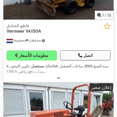
1
/
15
قاطع الخنادق
Vermeer
V4150A
Rucphen
2.395 km
اتصل
معلومات الأسعار
, سنة الصنع:
2002
, ساعات التشغيل:
4x4
الحالة:
مستعمل
, تكوين المحور:
,
, معدات:
دفع رباعي
1.105 h
إعلان صغير