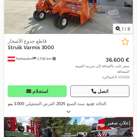
1
/
8
قاطع جذوع الأشجار
Struik
Varmix 3000
‏36.600 €
Parbasdorf
2.708 km
سعر ثابت بالإضافة إلى ضريبة القيمة
المضافة
(‏43.920 € إجمالي)
اتصل
استعلام
,
الحالة:
جديد
, سنة الصنع:
2025
, العرض التشغيلي:
3.000 مم
إعلان صغير