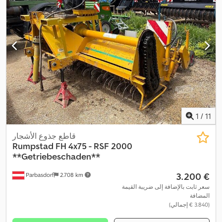
1
/
11
قاطع جذوع الأشجار
Rumpstad
FH 4x75 - RSF 2000
**Getriebeschaden**
‏3.200 €
Parbasdorf
2.708 km
سعر ثابت بالإضافة إلى ضريبة القيمة
المضافة
(‏3.840 € إجمالي)