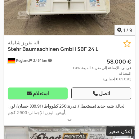
1
/
9
آلة تفريز شاملة
Stehr Baumaschinen GmbH
SBF 24 L
‏58.000 €
Rügland
2.454 km
EXW في بي بالإضافة إلى ضريبة القيمة
المضافة
(‏69.020 € إجمالي)
اتصل
استعلام
الحالة:
شبه جديد (مستعمل)
, قدرة:
250 كيلوواط (339,91 حصان)
, لون:
,
أبيض
, الوزن الإجمالي:
2.900 كجم
إعلان صغير