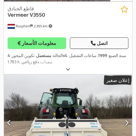
قاطع الخنادق
Vermeer
V3550
Rucphen
2.395 km
اتصل
معلومات الأسعار
, سنة الصنع:
1999
, ساعات التشغيل:
4x4
الحالة:
مستعمل
, تكوين المحور:
,
, معدات:
دفع رباعي
1.783 h
إعلان صغير