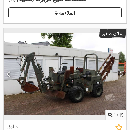
الملاءمة
إعلان صغير
1
/
15
خنادق