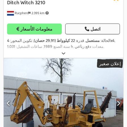
Ditch Witch
3210
Rucphen
2.395 km
اتصل
معلومات الأسعار
,
4x4
الحالة:
مستعمل
, قدرة:
22 كيلوواط (29,91 حصان)
, تكوين المحور:
,
, معدات:
دفع رباعي
1.031 h
سنة الصنع:
1989
, ساعات التشغيل:
إعلان صغير