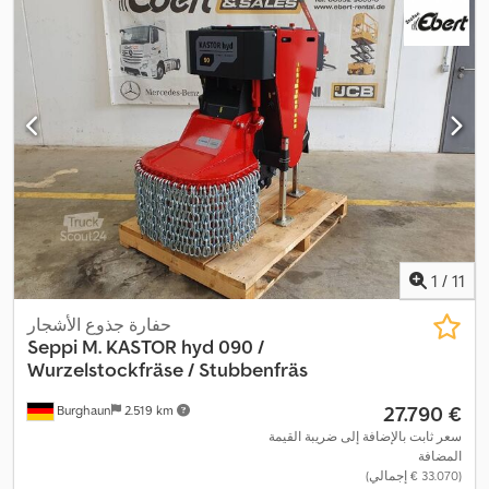
1
/
11
حفارة جذوع الأشجار
Seppi
M. KASTOR hyd 090 /
Wurzelstockfräse / Stubbenfräs
‏27.790 €
Burghaun
2.519 km
سعر ثابت بالإضافة إلى ضريبة القيمة
المضافة
(‏33.070 € إجمالي)